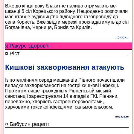
Вже до кінця року блакитне паливо отримають ме-
шканці 5 сіл Корецького району. Нещодавно розпочали
масштабне будівництво підвідного газопроводу до
села Користь. Вже звідти мережі прокладатимуть до сіл
Богданівна, Черниця, Бриків та Крилів.
=>>>=
§ Ракурс здоров'я
¤ Ріст
Кишкові захворювання атакують
Із потеплінням серед мешканців Рівного почастішали
випадки захворюваності на гострі кишкові інфекції.
Протягом лише трьох днів у Рівненській міській
санстанції зареєстрували 14 випадків ГКІ. Рівняни,
переважно, хворіють гастроентероколітами,
харчовими токсикоінфекціями, сальмонельозом.
=>>>=
¤ Бабусин рецепт