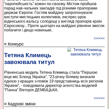
“європейськість” кожен по-своєму. Містом пройшов
парад нав-чальних закладів під різними прапорами
держав Європи. Гостям майдану запропонували
виступи мистецьких колективів, експрес-урок
віденського вальсу, солодощі у вигляді прапорів країн
Євросоюзу... Проте цьогоріч на майдані рівняни змогли
побачити і дещо новеньке.
=>>>=
¤ Конкурс
Тетяна Климець
завоювала титул
Рівненська модель Тетяна Климець стала “Першою
віце-міс Блонд Україна”. “23-річну білявку визнали
однією з кращих з-поміж 19 представниць всіх регіонів
України”, - повідомила директор агентства моделей
“Панна” Вікторія ДЕМБІЦЬКА.
=>>>=
¤ Кадрові зміни