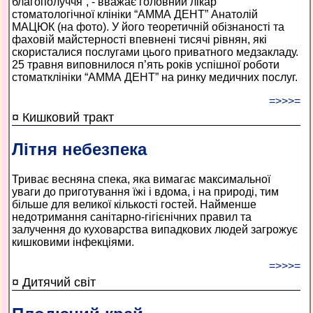
благополуччя”, - вважає головний лікар
стоматологічної клініки “АММА ДЕНТ” Анатолій
МАЦЮК (на фото). У його теоретичній обізнаності та
фаховій майстерності впевнені тисячі рівнян, які
скористалися послугами цього приватного медзакладу.
25 травня виповнилося п’ять років успішної роботи
стоматклініки “АММА ДЕНТ” на ринку медичних послуг.
=>>>=
¤ Кишковий тракт
Літня небезпека
Триває весняна спека, яка вимагає максимальної
уваги до приготування їжі і вдома, і на природі, тим
більше для великої кількості гостей. Найменше
недотримання санітарно-гігієнічних правил та
залучення до куховарства випадкових людей загрожує
кишковими інфекціями.
=>>>=
¤ Дитячий світ