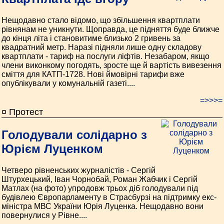
Нещодавно стало відомо, що збільшення квартплати
рівнянам не уникнути. Щоправда, це підняття буде ближче
до кінця літа і становитиме близько 2 гривень за
квадратний метр. Наразі підняли лише одну складову
квартплати - тариф на послуги ліфтів. Незабаром, якщо
члени виконкому погодять, зросте ще й вартість вивезення
сміття для КАТП-1728. Нові ймовірні тарифи вже
опублікували у комунальній газеті....
=>>>=
¤ Протест
Голодували солідарно з
Юрієм Луценком
Четверо рівненських журналістів - Сергій
Штурхецький, Іван Чорнобай, Роман Жабчик і Сергій
Матлах (на фото) упродовж трьох діб голодували під
будівлею Європарламенту в Страсбурзі на підтримку екс-
міністра МВС України Юрія Луценка. Нещодавно вони
повернулися у Рівне....