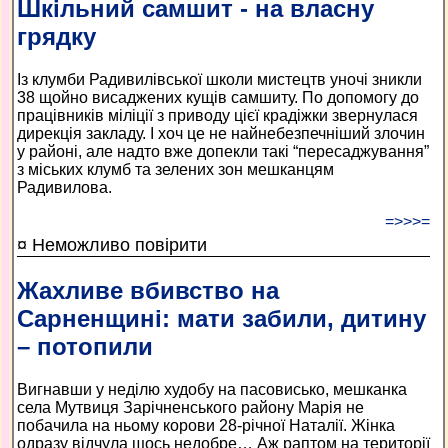
Шкільний самшит - на власну
грядку
Із клумби Радивилівської школи мистецтв уночі зникли
38 щойно висаджених кущів самшиту. По допомогу до
працівників міліції з приводу цієї крадіжки звернулася
дирекція закладу. І хоч це не найнебезпечніший злочин
у районі, але надто вже допекли такі “пересаджування”
з міських клумб та зелених зон мешканцям
Радивилова.
=>>>=
¤ Неможливо повірити
Жахливе вбивство на
Сарненщині: мати забили, дитину
– потопили
Вигнавши у неділю худобу на пасовисько, мешканка
села Мутвиця Зарічненського району Марія не
побачила на ньому корови 28-річної Наталії. Жінка
одразу відчула щось недобре… Аж раптом на території