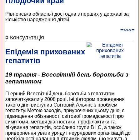
Плодючий край
Рівненська область і досі одна з перших у державі за
кількістю народження дітей.
=>>>=
¤ Консультація
Епідемія прихованих
гепатитів
19 травня - Всесвітній день боротьби з
гепатитом
П ерший Всесвітній день боротьби з гепатитом
започаткували у 2008 році. Ініціатором проведення
такого дня виступив Світовий Альянс з проблем
гепатиту. Метою заходів, приурочених цьому дню, є
підвищення обізнаності світової громадськості про
симптоми, методи діагностики, профілактики та
лікування гепатитів, особливо групи В і С, а також
привернення уваги уряду і неурядових організацій до
необхідності надання підтримки людям, що живуть з