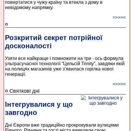
повертатися у чужу країну та втекла з дому в
невідомому напрямку.
=>>>=
¤
Розкритий секрет потрійної
досконалості
Узяти все найкраще і помножити на три - ось формула
ультрасучасної технології “Цельсій Trinity”, завдяки якій
на полицях магазинів уже з’явилася горілка нової
генерації.
=>>>=
¤ Святкові дні
Інтегрувалися у що
завгодно
Дні Європи вже традиційно прокрокували вулицями
Рівного. Рівняни та гості міста виявляли свою