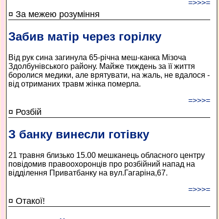
=>>>=
¤ За межею розуміння
Забив матір через горілку
Від рук сина загинула 65-річна меш-канка Мізоча
Здолбунівського району. Майже тиждень за її життя
боролися медики, але врятувати, на жаль, не вдалося -
від отриманих травм жінка померла.
=>>>=
¤ Розбій
З банку винесли готівку
21 травня близько 15.00 мешканець обласного центру
повідомив правоохоронців про розбійний напад на
відділення Приватбанку на вул.Гагаріна,67.
=>>>=
¤ Отакої!