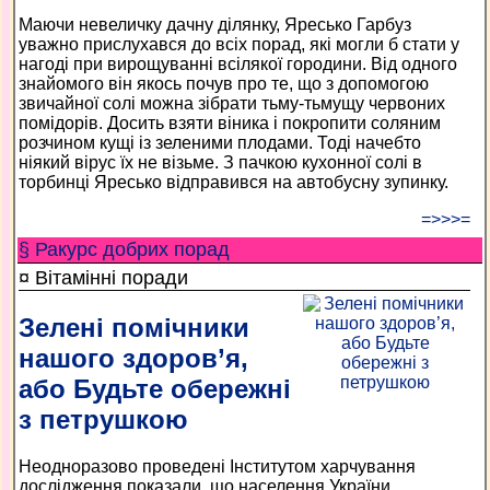
Маючи невеличку дачну ділянку, Яресько Гарбуз
уважно прислухався до всіх порад, які могли б стати у
нагоді при вирощуванні всілякої городини. Від одного
знайомого він якось почув про те, що з допомогою
звичайної солі можна зібрати тьму-тьмущу червоних
помідорів. Досить взяти віника і покропити соляним
розчином кущі із зеленими плодами. Тоді начебто
ніякий вірус їх не візьме. З пачкою кухонної солі в
торбинці Яресько відправився на автобусну зупинку.
=>>>=
§ Ракурс добрих порад
¤ Вітамінні поради
Зелені помічники
нашого здоров’я,
або Будьте обережні
з петрушкою
Неодноразово проведені Інститутом харчування
дослідження показали, що населення України