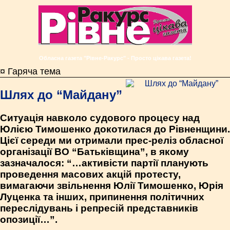
Обласна газета "Рівне-Ракурс" - Просто цікава газета!
¤ Гаряча тема
Шлях до “Майдану”
Ситуація навколо судового процесу над
Юлією Тимошенко докотилася до Рівненщини.
Цієї середи ми отримали прес-реліз обласної
організації ВО “Батьківщина”, в якому
зазначалося: “…активісти партії планують
проведення масових акцій протесту,
вимагаючи звільнення Юлії Тимошенко, Юрія
Луценка та інших, припинення політичних
переслідувань і репресій представників
опозиції…”.