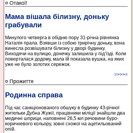
¤ Отакої!
Мама вішала білизну, доньку
грабували
Минулого четверга в обідню пору 31-річна рівнянка
Наталія прала. Взявши із собою трирічну доньку, вона
винесла розвішувати білизну у дворі будинку.
Виходячи на вулицю, донечку залишила у під’їзді. Коли
поверталася додому, мала їй показала вушка, на яких
уже не було золотих сережок.
=>>>=
¤ Прожиття
Родинна справа
Під час санкціонованого обшуку в будинку 43-річної
жительки Дубна Жужії, працівники міліції знайшли два
медичні шприци, наповнені 26,5 мл речовини буро-
коричневого кольору, зовні схожої на ацетильований
опій.