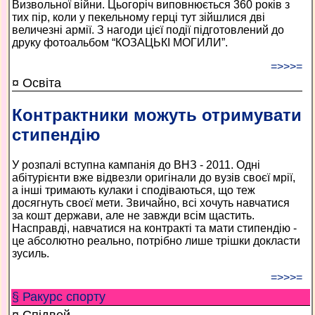
Визвольної війни. Цьогоріч виповнюється 360 років з
тих пір, коли у пекельному герці тут зійшлися дві
величезні армії. З нагоди цієї події підготовлений до
друку фотоальбом “КОЗАЦЬКІ МОГИЛИ”.
=>>>=
¤ Освіта
Контрактники можуть отримувати
стипендію
У розпалі вступна кампанія до ВНЗ - 2011. Одні
абітурієнти вже відвезли оригінали до вузів своєї мрії,
а інші тримають кулаки і сподіваються, що теж
досягнуть своєї мети. Звичайно, всі хочуть навчатися
за кошт держави, але не завжди всім щастить.
Насправді, навчатися на контракті та мати стипендію -
це абсолютно реально, потрібно лише трішки докласти
зусиль.
=>>>=
§ Ракурс спорту
¤ Спідвей