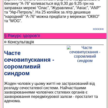
бензину “А-76” коливається від 9,30 до 9,35 грн на
заправках мережі “Олас”, “Журавлина”, “Авіас”, “АNР”
та “Укр-Петроль”. На 25 копійок за літр дешевше
“народний” “А-76” можна придбати у мережах “ОККО”
та “WOG”.
=>>>=
§ Ракурс здоров'я
¤ Консультація
Часте
сечовипускання -
соромливий
синдром
Жоден чоловік у цьому житті не застрахований від
розладу сечостатевої системи. Найчастішими
захворюваннями чоловічих статевих органів є
захворювання передміхурової залози - простатит та
аденома.