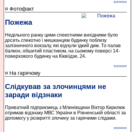
=>>>=
¤ Фотофакт
Пожежа
Недільного ранку цими спекотними вихідними було
досить спекотно і мешканцям будинку поблизу
залізничного вокзалу, які відчули їдкий дим. То палав
балкон, обшитий пластиком, на сьомому поверсі 14-
поверхового будинку на Кіквіідзе, 24.
=>>>=
¤ На гарячому
Слідкував за злочинцями не
заради відзнаки
Приватний підприємець з Млинівщини Віктор Кирилюк
отримав відзнаку МВС України в Рівненській області за
допомогу у розкритті злочину за гарячими слідами.
=>>>=