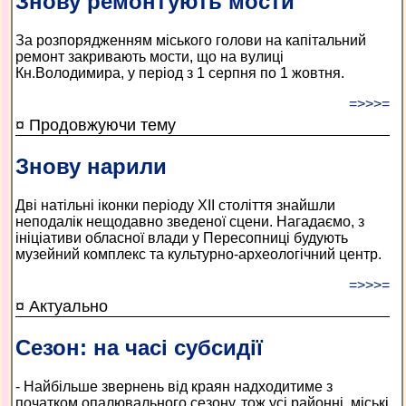
Знову ремонтують мости
За розпорядженням міського голови на капітальний
ремонт закривають мости, що на вулиці
Кн.Володимира, у період з 1 серпня по 1 жовтня.
=>>>=
¤ Продовжуючи тему
Знову нарили
Дві натільні іконки періоду ХІІ століття знайшли
неподалік нещодавно зведеної сцени. Нагадаємо, з
ініціативи обласної влади у Пересопниці будують
музейний комплекс та культурно-археологічний центр.
=>>>=
¤ Актуально
Сезон: на часі субсидії
- Найбільше звернень від краян надходитиме з
початком опалювального сезону, тож усі районні, міські