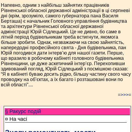
Напевно, одним з найбільш зайнятих працівників
Рівненської обласної державної адміністрації в ці серпневі
дні (крім, зрозуміло, самого губернатора пана Василя
Берташа) є начальник Головного управління будівництва
та архітектури Рівненської обласної державної
адміністрації Юрій Сідлецький. Це не дивно, бо саме в
літній період будівельникам треба встигнути, якомога
більше зробити. Однак, незважаючи на свою зайнятість,
напередодні професійного свята - Дня будівельника, пан
Юрій погодився дати інтерв’ю для нашої газети. Перше,
що вразило в робочому кабінеті головного будівельника
Рівненщини, це дуже аскетичний інтер’єр. Перехопивши
здивований погляд, Юрій Сідлецький з посмішкою сказав:
“Я в кабінеті буваю досить рідко, більшу частину свого часу
проводжу на об’єктах, а їх багато і розташовані вони по
всій області”....
=>>>=
§ Ракурс подій
¤ На часі