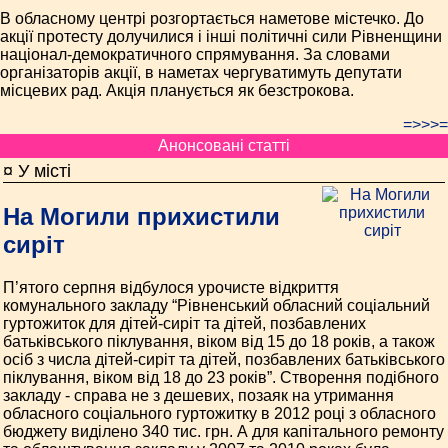
В обласному центрі розгортається наметове містечко. До
акції протесту долучилися і інші політичні сили Рівненщини
націонал-демократичного спрямування. За словами
організаторів акції, в наметах чергуватимуть депутати
місцевих рад. Акція планується як безстрокова.
=>>>=
Анонсовані статті
¤ У місті
На Могили прихистили
сиріт
П’ятого серпня відбулося урочисте відкриття
комунального закладу “Рівненський обласний соціальний
гуртожиток для дітей-сиріт та дітей, позбавлених
батьківського піклування, віком від 15 до 18 років, а також
осіб з числа дітей-сиріт та дітей, позбавлених батьківського
піклування, віком від 18 до 23 років”. Створення подібного
закладу - справа не з дешевих, позаяк на утримання
обласного соціального гуртожитку в 2012 році з обласного
бюджету виділено 340 тис. грн. А для капітального ремонту