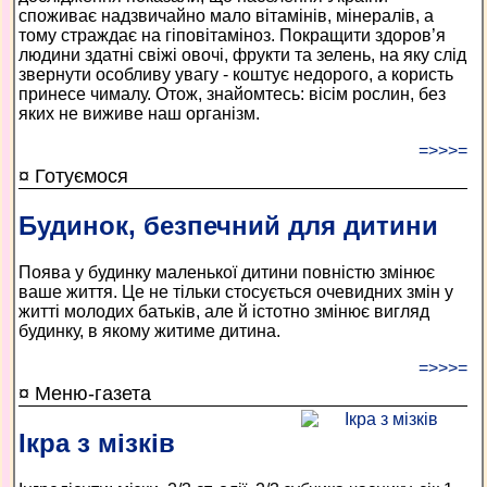
споживає надзвичайно мало вітамінів, мінералів, а
тому страждає на гіповітаміноз. Покращити здоров’я
людини здатні свіжі овочі, фрукти та зелень, на яку слід
звернути особливу увагу - коштує недорого, а користь
принесе чималу. Отож, знайомтесь: вісім рослин, без
яких не виживе наш організм.
=>>>=
¤ Готуємося
Будинок, безпечний для дитини
Поява у будинку маленької дитини повністю змінює
ваше життя. Це не тільки стосується очевидних змін у
житті молодих батьків, але й істотно змінює вигляд
будинку, в якому житиме дитина.
=>>>=
¤ Меню-газета
Ікра з мізків