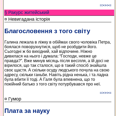
=>>>=
§ Ракурс житейський
¤ Невигадана історія
Благословення з того світу
Галина лежала в ліжку в обіймах свого чоловіка Петра,
боялася поворухнутися, щоб не розбудити його.
Сьогодні ж бо вихідний, хай відпочине. Ніжно
дивилася на нього і думала: “Господи, невже це
правда?”. Вже минув місяць після весілля, а їй досі не
вірилося, що так сталося, що в такий спосіб знайшла
своє щастя. А скільки осуду людського почула на свою
адресу, скільки ганьби. Навіть рідна ненька, і та ладна
була вбити її тоді. А Галя була впевнена, що то
покійний батько з того світу потурбувався про неї.
=>>>=
¤ Гумор
Плата за науку