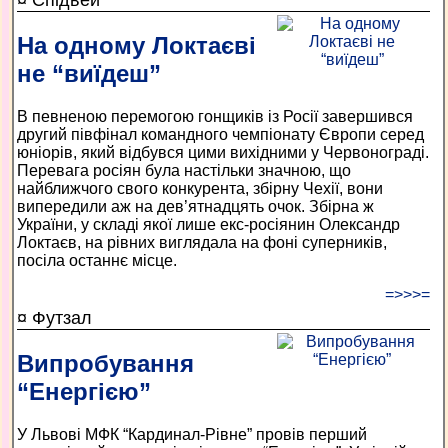
На одному Локтаєві
не “виїдеш”
В певненою перемогою гонщиків із Росії завершився
другий півфінал командного чемпіонату Європи серед
юніорів, який відбувся цими вихідними у Червонограді.
Перевага росіян була настільки значною, що
найближчого свого конкурента, збірну Чехії, вони
випередили аж на дев’ятнадцять очок. Збірна ж
України, у складі якої лише екс-росіянин Олександр
Локтаєв, на рівних виглядала на фоні суперників,
посіла останнє місце.
=>>>=
¤ Футзал
Випробування
“Енергією”
У Львові МФК “Кардинал-Рівне” провів перший