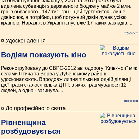
та облаштування закладу у 2007 та 2010 роках була
виділена субвенція з державного бюджету майже 2 млн.
грн, з обласного - 147 тис. грн. І цей гуртожиток - лише
дзвіночок, а потрібно, щоб потужний дзвін лунав усією
країною. Наразі ж в Україні існує вже 17 таких закладів....
=>>>=
¤ Удосконалення
Водіям показують кіно
Реконструйовану до ЄВРО-2012 автодорогу “Київ-Чоп” між
селами Птича та Верба у Дубенському районі
удосконалюють. Впродовж липня тільки на одній ділянці
цієї траси сталося кілька ДТП, в яких травмувалося 12
людей, а одна - загинула....
=>>>=
¤ До професійного свята
Рівненщина
розбудовується