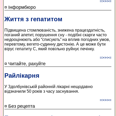
=>>>=
¤ Інформбюро
Життя з гепатитом
Підвищена стомлюваність, знижена працездатність,
поганий апетит, порушення сну - подібні скарги часто
недооцінюють або “списують” на вплив погодних умов,
перевтому, вегето-судинну дистонію. А це може бути
вірус гепатиту С, який повільно руйнує печінку.
=>>>=
¤ Читайте, рахуйте
Райлікарня
У Здолбунівській районній лікарні нещодавно
відзначили 50 років з часу заснування.
=>>>=
¤ Без рецепта