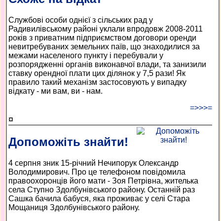
Службові особи однієї з сільських рад у
Радивилівському районі уклали впродовж 2008-2011
років з приватним підприємством договори оренди
невитребуваних земельних паїв, що знаходилися за
межами населеного пункту і перебували у
розпорядженні органів виконавчої влади, та занизили
ставку орендної плати цих ділянок у 7,5 рази! Як
правило такий механізм застосовують у випадку
відкату - ми вам, ви - нам.
=>>>=
¤
Допоможіть знайти!
4 серпня зник 15-річний Нечипорук Олександр
Володимирович. Про це телефоном повідомила
правоохоронців його мати - Зоя Петрівна, жителька
села Ступно Здолбунівського району. Останній раз
Сашка бачила бабуся, яка проживає у селі Стара
Мощаниця Здолбунівського району.