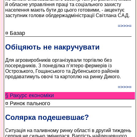
й обласне управління праці та соціального захисту
населення мають бути до цього готовими, - акцентує
заступник голови облдержадміністрації Світлана САД.
=>>>=
¤ Базар
Обіцяють не накручувати
Для агровиробників організували торгівлю без
посередників. З понеділка п’ятеро фермерів із
Острозького, Гощанського та Дубенського районів
продаватимуть овочі та картоплю на ринку Дикого.
=>>>=
§ Ракурс економiки
¤ Ринок пального
Солярка подешевшає?
Ситуація на паливному ринку області в другий тиждень
серпня не сильно змінилася. Вартість найдешевшого