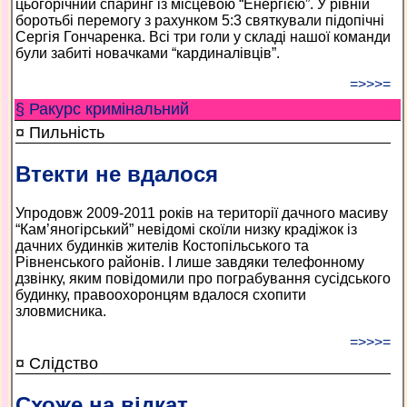
цьогорічний спаринг із місцевою “Енергією”. У рівній
боротьбі перемогу з рахунком 5:3 святкували підопічні
Сергія Гончаренка. Всі три голи у складі нашої команди
були забиті новачками “кардиналівців”.
=>>>=
§ Ракурс кримінальний
¤ Пильність
Втекти не вдалося
Упродовж 2009-2011 років на території дачного масиву
“Кам’яногірський” невідомі скоїли низку крадіжок із
дачних будинків жителів Костопільського та
Рівненського районів. І лише завдяки телефонному
дзвінку, яким повідомили про пограбування сусідського
будинку, правоохоронцям вдалося схопити
зловмисника.
=>>>=
¤ Слідство
Схоже на відкат