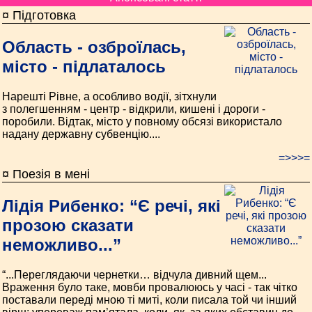
¤ Підготовка
Область - озброїлась,
місто - підлаталось
Нарешті Рівне, а особливо водії, зітхнули
з полегшенням - центр - відкрили, кишені і дороги -
поробили. Відтак, місто у повному обсязі використало
надану державну субвенцію....
=>>>=
¤ Поезія в мені
Лідія Рибенко: “Є речі, які
прозою сказати
неможливо...”
“...Переглядаючи чернетки… відчула дивний щем...
Враження було таке, мовби провалююсь у часі - так чітко
поставали переді мною ті миті, коли писала той чи інший