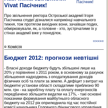
Vivat Пасічник!
Про звільнення ректора Острозької академії Ігоря
Пасічника спудеї дізналися наприкінці навчального
тижня, тож протягом вихідних вони, зачаївши подих,
обмірковували, як, а головне - хто, зустрічатиме їх у
стінах академії вже у понеділок.
=>>>=
¤ Комісія
Бюджет 2012: прогнози невтішні
- Власні доходи бюджету будуть збільшені лише на
20% у порівнянні з 2011 роком, в основному за рахунок
збільшення надходжень з оподаткування доходів
фізичних осіб та плати за землю. А дефіцит з витрат на
бюджетні установи області складатиме приблизно 90
млн. грн - на заробітну плату та оплату енергоносіїв
передбачено збільшити видатки на 17%, - такі основні
показники формування майбутнього обласного
бюджету на 2012 рік оприлюднила під час постійної
комісії начальника Головного фінансового управління