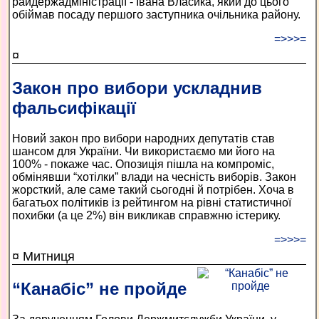
райдержадміністрації - Івана Власика, який до цього
обіймав посаду першого заступника очільника району.
=>>>=
¤
Закон про вибори ускладнив
фальсифікації
Новий закон про вибори народних депутатів став
шансом для України. Чи використаємо ми його на
100% - покаже час. Опозиція пішла на компроміс,
обмінявши “хотілки” влади на чесність виборів. Закон
жорсткий, але саме такий сьогодні й потрібен. Хоча в
багатьох політиків із рейтингом на рівні статистичної
похибки (а це 2%) він викликав справжню істерику.
=>>>=
¤ Митниця
“Канабіс” не пройде