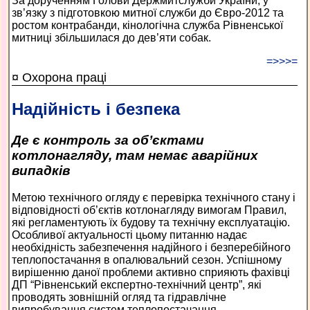
За дорученням Голови Держмитслужби України, у
зв’язку з підготовкою митної служби до Євро-2012 та
ростом контрабанди, кінологічна служба Рівненської
митниці збільшилася до дев’яти собак.
=>>>=
¤ Охорона праці
Надійність і безпека
Де є контроль за об’єктами
котлонагляду, там немає аварійних
випадків
Метою технічного огляду є перевірка технічного стану і
відповідності об’єктів котлонагляду вимогам Правил,
які регламентують їх будову та технічну експлуатацію.
Особливої актуальності цьому питанню надає
необхідність забезпечення надійного і безперебійного
теплопостачання в опалювальний сезон. Успішному
вирішенню даної проблеми активно сприяють фахівці
ДП “Рівненський експертно-технічний центр”, які
проводять зовнішній огляд та гідравлічне
випробування систем теплопостачання.