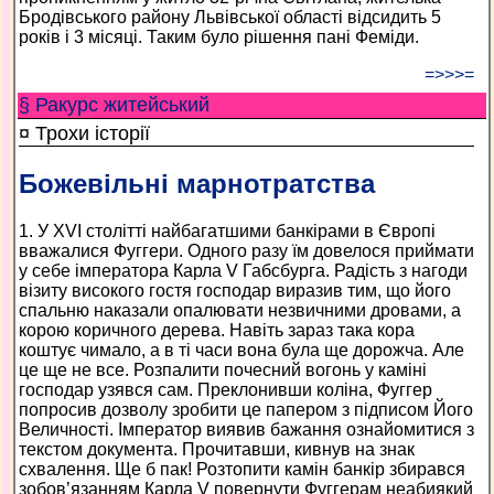
Бродівського району Львівської області відсидить 5
років і 3 місяці. Таким було рішення пані Феміди.
=>>>=
§ Ракурс житейський
¤ Трохи історії
Божевільні марнотратства
1. У XVI столітті найбагатшими банкірами в Європі
вважалися Фуггери. Одного разу їм довелося приймати
у себе імператора Карла V Габсбурга. Радість з нагоди
візиту високого гостя господар виразив тим, що його
спальню наказали опалювати незвичними дровами, а
корою коричного дерева. Навіть зараз така кора
коштує чимало, а в ті часи вона була ще дорожча. Але
це ще не все. Розпалити почесний вогонь у каміні
господар узявся сам. Преклонивши коліна, Фуггер
попросив дозволу зробити це папером з підписом Його
Величності. Імператор виявив бажання ознайомитися з
текстом документа. Прочитавши, кивнув на знак
схвалення. Ще б пак! Розтопити камін банкір збирався
зобов’язанням Карла V повернути Фуггерам неабиякий