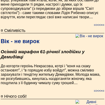
вірш: упереваж пам’ятала, коли, як, за яких обставин до
мене приходили ті рядки, настрої і думки, що їх
супроводжували” (з передмови до збірки віршів “Світ
світлотіні”) - саме такими словами Лідія Рибенко описує
відчуття, коли переглядає свої вже написані твори....
=>>>=
¤ Сміливість
Вік - не вирок
Осінній марафон 61-річної злодійки у
Демидівці
До когорти героїнь Некрасова, котрі і “коня на скаку
остановят”, і “в горящую избу войдут”, можна сміливо
зарахувати і тендітну жительку Демидівки. Молода мама,
не розгубившись, кинулась наздоганяти жіночку, яка
поцупила з її будинку чималу суму грошей....
=>>>=
¤ Нічого собі!