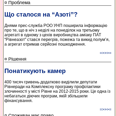
¤ Проблема
Що сталося на “Азоті”?
Днями прес-служба РОО УНП поширила інформацію
про те, що в ніч з неділі на понеділок на третьому
агрегаті в одному з цехів виробництва аміаку ПАТ
“Рівнеазот” стався перегрів, пожежа та викид полум’я,
а агрегат отримав серйозні пошкодження.
=>>>=
¤ Рішення
Понатикують камер
400 тисяч гривень додатково виділили депутати
Рівнеради на Комплексну програму профілактики
злочинності у місті Рівне на 2012-2015 роки. Це одна із
небагатьох діючих програм, якій збільшили
фінансування.
=>>>=
¤ Споживач має право