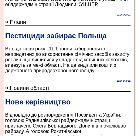
облдержадміністрації Людмили КУШНЕР.
=>>>=
¤ Плани
Пестициди забирає Польща
Вже до кінця року 111,1 тонни заборонених і
непридатних до використання хімічних засобів захисту
рослин, що лишилися у спадок від колишніх колгоспів,
вивезуть за межі області. На це виділили кошти з
державного природоохоронного фонду.
=>>>=
¤ Новини області
Нове керівництво
Відповідно до розпорядження Президента України,
головою Радивилівської райдержадміністрації
призначено Олега Бернацького. Донині він очолював
райраду. А головою Рокитнівської