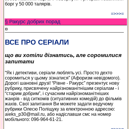
борг у 50 000 талярів.
=>>>=
§ Ракурс добрих порад
¤
ВСЕ ПРО СЕРІАЛИ
що ви хотіли дізнатись, але соромилися
запитати
“Як і детективи, серіали люблять усі. Просто дехто
соромиться у цьому зізнатися” (Афоризм невідомого).
Дорогі шановні друзі! “Рівне - Ракурс” презентує нову
рубрику, присвячену найрізноманітнішим серіалам - і
“старим добрим”, і сучасним найрізноманітніших
жанрів - від ситкомів (ситуативних комедій) до фільмів
жахів. Свої запитання Ви можете задати ведучому
рубрики Олесю Поліщуку за електронною адресою:
aieks_p30@mail.ru, або надіславши смс на номер
мобільного: 096-964-61-21.