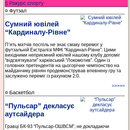
§ Ракурс спорту
¤ Футзал
Сумний ювілей
“Кардиналу-Рівне”
П’ять матчів поспіль не знає смаку перемог у
футзальній Екстралізі МФК “Кардинал-Рівне”. Цими
вихідними неприємний ювілей нашому клубу допоміг
“відсвяткувати” харківський “Локомотив”. Один із
головних претендентів на цьогорічне чемпіонство на
майданчику рівнян продемонстрував впевнену гру та
заслужено переміг із рахунком 2:0.
=>>>=
¤ Баскетбол
“Пульсар” декласує
аутсайдера
Гравці БК-93 “Пульсар-ОШВСМ”, не докладаючи