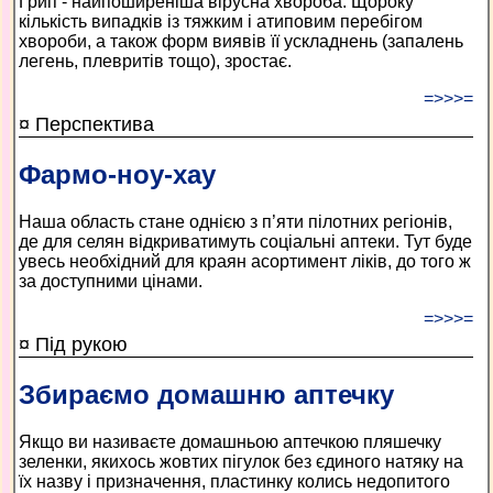
Грип - найпоширеніша вірусна хвороба. Щороку
кількість випадків із тяжким і атиповим перебігом
хвороби, а також форм виявів її ускладнень (запалень
легень, плевритів тощо), зростає.
=>>>=
¤ Перспектива
Фармо-ноу-хау
Наша область стане однією з п’яти пілотних регіонів,
де для селян відкриватимуть соціальні аптеки. Тут буде
увесь необхідний для краян асортимент ліків, до того ж
за доступними цінами.
=>>>=
¤ Під рукою
Збираємо домашню аптечку
Якщо ви називаєте домашньою аптечкою пляшечку
зеленки, якихось жовтих пігулок без єдиного натяку на
їх назву і призначення, пластинку колись недопитого