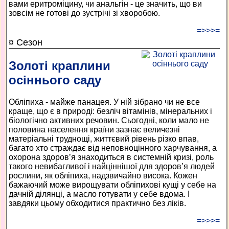
вами еритроміцину, чи анальгін - це значить, що ви
зовсім не готові до зустрічі зі хворобою.
=>>>=
¤ Сезон
Золоті краплини
осіннього саду
Обліпиха - майже панацея. У ній зібрано чи не все
краще, що є в природі: безліч вітамінів, мінеральних і
біологічно активних речовин. Сьогодні, коли мало не
половина населення країни зазнає величезні
матеріальні труднощі, життєвий рівень різко впав,
багато хто страждає від неповноцінного харчування, а
охорона здоров’я знаходиться в системній кризі, роль
такого невибагливої і найціннішої для здоров’я людей
рослини, як обліпиха, надзвичайно висока. Кожен
бажаючий може вирощувати обліпихові кущі у себе на
дачній ділянці, а масло готувати у себе вдома. І
завдяки цьому обходитися практично без ліків.
=>>>=