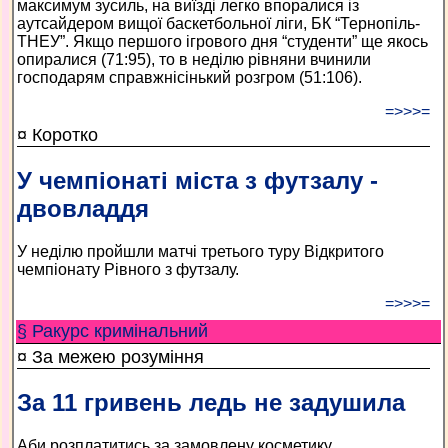
максимум зусиль, на виїзді легко впоралися із
аутсайдером вищої баскетбольної ліги, БК “Тернопіль-
ТНЕУ”. Якщо першого ігрового дня “студенти” ще якось
опиралися (71:95), то в неділю рівняни вчинили
господарям справжнісінький розгром (51:106).
=>>>=
¤ Коротко
У чемпіонаті міста з футзалу -
двовладдя
У неділю пройшли матчі третього туру Відкритого
чемпіонату Рівного з футзалу.
=>>>=
§ Ракурс кримінальний
¤ За межею розуміння
За 11 гривень ледь не задушила
Аби розплатитись за замовлену косметику,