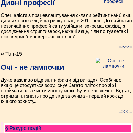
Дивні професії
Спеціалісти з працевлаштування склали рейтинг найбільш
дивних пропозицій на ринку праці в 2011 році. До найбільш
незвичайних професій світу увійшли, зокрема, фахівці з
дослідження стриптизерок, нюхачі яєць, гіди по туалетах і
вже відомі “перевертачі пінгвінів”....
=>>>=
¤ Топ-15
Очі - не лампочки
Дуже важливо відрізняти факти від вигадок. Особливо,
якщо це стосується зору. Існує багато пліток про зір і
приймати їх за чисту монету може бути небезпечно. Відтак,
отримання знань про догляд за очима - перший крок до
їхнього захисту....
=>>>=
§ Ракурс подій