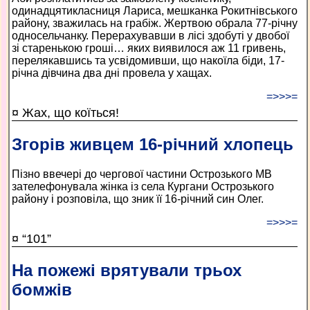
одинадцятикласниця Лариса, мешканка Рокитнівського
району, зважилась на грабіж. Жертвою обрала 77-річну
односельчанку. Перерахувавши в лісі здобуті у двобої
зі старенькою гроші… яких виявилося аж 11 гривень,
перелякавшись та усвідомивши, що накоїла біди, 17-
річна дівчина два дні провела у хащах.
=>>>=
¤ Жах, що коїться!
Згорів живцем 16-річний хлопець
Пізно ввечері до чергової частини Острозького МВ
зателефонувала жінка із села Кургани Острозького
району і розповіла, що зник її 16-річний син Олег.
=>>>=
¤ “101”
На пожежі врятували трьох
бомжів