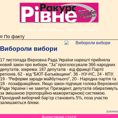
Обласна газета "Рівне-Ракурс" - Просто цікава газета!
¤ По факту
Вибороли вибори
17 листопада Верховна Рада України нарешті прийняла
новий закон про вибори. “За” проголосували 366 народних
депутатів, зокрема: 187 депутатів - від фракції Партії
регіонів, 62 - від “БЮТ-Батьківщини”, 36 - НУ-НС, 24 - КПУ,
19 - “Реформи заради майбутнього”, 20 - Народна партія та
18 - позафракційних. Якщо закон підпише голова Верховної
Ради України і не заветує Президент, депутатів обиратимуть
за змішаною (пропорційно-мажоритарною) системою.
Прохідний виборчий бар’єр становить 5%, поза участю
залишаються блоки.
=>>>=
Анонсовані статті