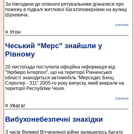
За півгодини до опівночі рятувальники дізналися про
пожежу в підвалі житлової багатоповерхівки на вулиці
Шухевича.
=>>>=
¤ Угон
Чеський “Мерс” знайшли у
Рівному
20 листопада поступила офіційна інформація від
“Укрбюро Інтерпол”, що на території Рівненської
області знаходиться автомобіль “Мерседес Бенц
Спрінтер - 311” 2005-го року випуску, який викрали на
території Республіки Чехія.
=>>>=
¤ Увага!
Вибухонебезпечні знахідки
З часів Великої Вітчизняної війни залишилось багато