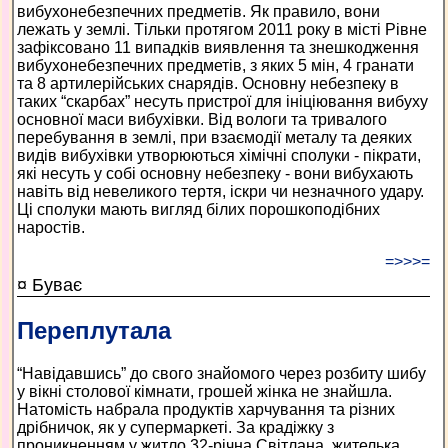
вибухонебезпечних предметів. Як правило, вони
лежать у землі. Тільки протягом 2011 року в місті Рівне
зафіксовано 11 випадків виявлення та знешкодження
вибухонебезпечних предметів, з яких 5 мін, 4 гранати
та 8 артилерійських снарядів. Основну небезпеку в
таких “скарбах” несуть пристрої для ініціювання вибуху
основної маси вибухівки. Від вологи та тривалого
перебування в землі, при взаємодії металу та деяких
видів вибухівки утворюються хімічні сполуки - пікрати,
які несуть у собі основну небезпеку - вони вибухають
навіть від невеликого тертя, іскри чи незначного удару.
Ці сполуки мають вигляд білих порошкоподібних
наростів.
=>>>=
¤ Буває
Переплутала
“Навідавшись” до свого знайомого через розбиту шибу
у вікні столової кімнати, грошей жінка не знайшла.
Натомість набрала продуктів харчування та різних
дрібничок, як у супермаркеті. За крадіжку з
проникненням у житло 32-річна Світлана, жителька