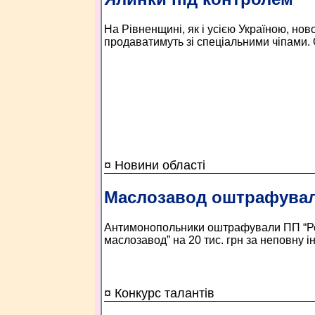
На Рівненщині, як і усією Україною, нов
продаватимуть зі спеціальними чіпами. О
¤ Новини області
Маслозавод оштрафува
Антимонопольники оштрафували ПП “Ре
маслозавод” на 20 тис. грн за неповну 
¤ Конкурс талантів