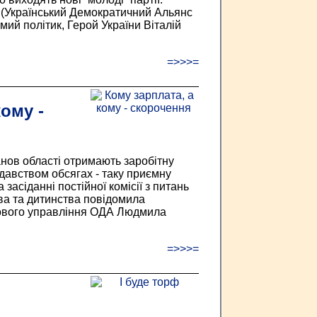
Р (Український Демократичний Альянс
мий політик, Герой України Віталій
=>>>=
ому -
анов області отримають заробітну
давством обсягах - таку приємну
асіданні постійної комісії з питань
ва та дитинства повідомила
ового управління ОДА Людмила
=>>>=