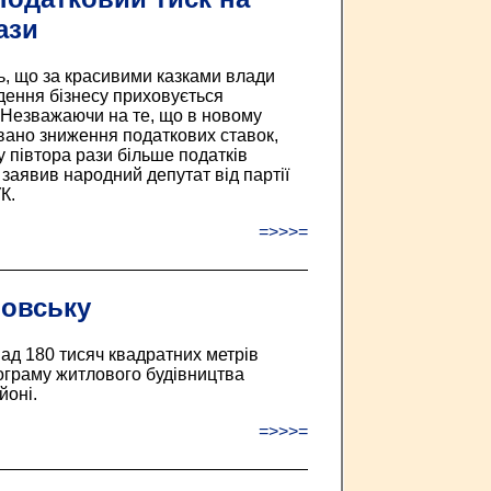
ази
ь, що за красивими казками влади
ення бізнесу приховується
. Незважаючи на те, що в новому
вано зниження податкових ставок,
 у півтора рази більше податків
 заявив народний депутат від партії
К.
=>>>=
ровську
ад 180 тисяч квадратних метрів
ограму житлового будівництва
йоні.
=>>>=