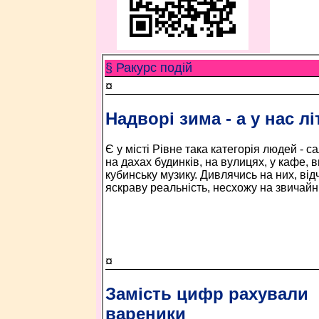
§ Ракурс подій
¤
Надворі зима - а у нас лі
Є у місті Рівне така категорія людей - 
на дахах будинків, на вулицях, у кафе,
кубинську музику. Дивлячись на них, ві
яскраву реальність, несхожу на звичайні
¤
Замість цифр рахували
вареники