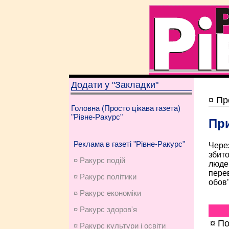
Додати у "Закладки"
¤ Пр
Головна (Просто цікава газета)
"Рівне-Ракурс"
При
Реклама в газеті "Рівне-Ракурс"
Через
збито
¤ Ракурс подій
людей
перев
¤ Ракурс політики
обов’
¤ Ракурс економiки
¤ Ракурс здоров'я
¤ По
¤ Ракурс культури і освіти