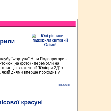
орили
клубу “Фортуна” Ніни Подопригори -
нтонюк (на фото) - перемогли на
го танцю в категорії “Юніори-2Д” з
, який днями вперше проходив у
=>>>=
ісової красуні