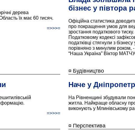
бізнес у півтора р
орічні дерева
бласть їх має 60 тисяч.
Офіційна статистика доводит
про покращення умов для вед
=>>>=
зростання податкового тиску
Податковому кодексі зафіксо
податківці стягнули з бізнесу
порівняно з минулим роком, -
“Наша Україна” Віктор МАТЧУ
¤ Будівництво
ли
Наче у Дніпропет
шитилівській
На Рівненщині збудували пон
інформацію.
житла. Найкраще обласну пр
виконують у Млинівському ра
=>>>=
¤ Перспектива