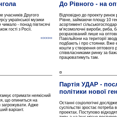
нгола
До Рівного - на оп
е учасників Другого
Відповідно до проекту ринок 
рсу української музики
Рівне, займаючи площу 10 гек
е чимало - понад півтисячі
асортимент сільськогосподарсь
кож гості з Росії.
м’ясомолочні вироби, риба, б
розрахований лише на оптови
=>>>=
Павільйони на території зво
подбають і про стоянки. Вже є
кошти у створення оптового р
співвласниками ринку за бажа
працюватимуть там.
¤
Партія УДАР - пос
політики нової ген
изикує отримати неякісний
ся, що опиниться на
Останні соціологічні дослідж
м загрожувати. Адже
суспільстві зростає потреба в
ший варіант.
проектах. Поступово відходят
типу, а на їхнє місце поступов