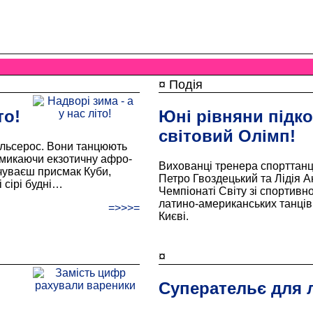
¤ Подія
то!
Юні рівняни підк
світовий Олімп!
сальсерос. Вони танцюють
 вмикаючи екзотичну афро-
Вихованці тренера спорттанц
дчуваєш присмак Куби,
Петро Гвоздецький та Лідія А
 сірі будні…
Чемпіонаті Світу зі спортивно
латино-американських танців
=>>>=
Києві.
¤
Суперательє для л