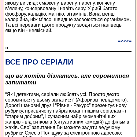
якому вигляді: смажену, варену, парену, копчену,
в’ялену, консервовану і навіть сиру. У рибі багато
фосфору, кальцію, магнію, вітамінів. Вона менш
калорійна, ніж м’ясо, швидше засвоюється організмом.
Та всі переваги цього продукту зводяться нанівець,
якщо він - неякісний.
=>>>=
¤
ВСЕ ПРО СЕРІАЛИ
що ви хотіли дізнатись, але соромилися
запитати
“Як і детективи, серіали люблять усі. Просто дехто
соромиться у цьому зізнатися” (Афоризм невідомого).
Дорогі шановні друзі! “Рівне - Ракурс” презентує нову
рубрику, присвячену найрізноманітнішим серіалам - і
“старим добрим”, і сучасним найрізноманітніших
жанрів - від ситкомів (ситуативних комедій) до фільмів
жахів. Свої запитання Ви можете задати ведучому
рубрики Олесю Поліщуку за електронною адресою: