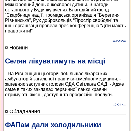
Міжнародний день онкохворої дитини. З нагоди
останнього у Будинку вчених Благодійний фонд
“Скарбниця надії”, громадська організація “Берегиня
Рівненська”, Рух добровольців “Простір свободи” та
інші організації провели прес-конференцію “Діти мають
право жити!”.
=>>>=
¤ Новини
Селян лікуватимуть на місці
- На Рівненщині цьогоріч побільшає лікарських
амбулаторій загальної практики-сімейної медицини, -
запевняє заступник голови ОДА Світлана САД. - Адже
саме в таких закладах первинної ланки краяни
отримують якісні, доступні та професійні послуги.
=>>>=
¤ Обладнання
ФАПам дали холодильники