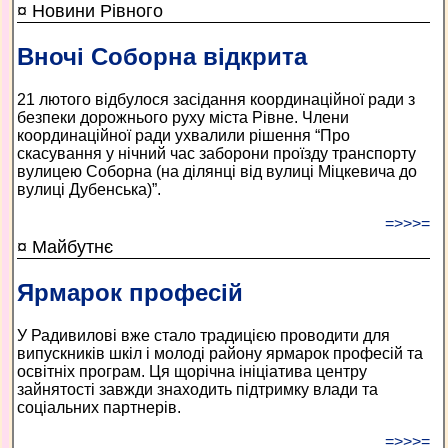
¤ Новини Рівного
Вночі Соборна відкрита
21 лютого відбулося засідання координаційної ради з
безпеки дорожнього руху міста Рівне. Члени
координаційної ради ухвалили рішення “Про
скасування у нічний час заборони проїзду транспорту
вулицею Соборна (на ділянці від вулиці Міцкевича до
вулиці Дубенська)”.
=>>>=
¤ Майбутнє
Ярмарок професій
У Радивилові вже стало традицією проводити для
випускників шкіл і молоді району ярмарок професій та
освітніх програм. Ця щорічна ініціатива центру
зайнятості завжди знаходить підтримку влади та
соціальних партнерів.
=>>>=