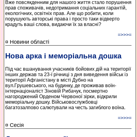
Вже повсякденним для нашого життя стало порушення
прав споживачів, недотримання соціальних гарантій,
екологічних, освітніх прав. Але що робити, коли
порушують авторські права і просто таки відверто
крадуть ваші слова, видаючи їх за власні?
=>>>=
¤ Новини області
Нова арка і меморіальна дошка
Під час вшанування учасників бойових дій на території
інших держав та 23-ї річниці з дня виведення військ із
території Афганістану в місті Дубно на
вул.Грушевського, на будинку, де проживав воїн-
інтернаціоналіст Зіновій Рибачук, посмертно
нагороджений Орденом Червоної зірки, відкрили
меморіальну дошку. Військовослужбовці
багатозалпово салютували на честь загиблого воїна.
=>>>=
¤ Сесія