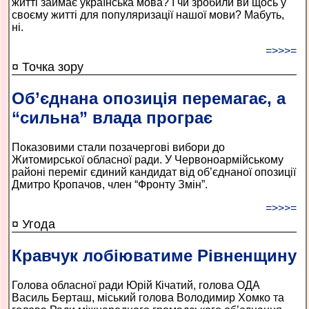
житті займає українська мова? І чи зробили ви щось у
своєму житті для популяризації нашої мови? Мабуть,
ні.
=>>>=
¤ Точка зору
Об’єднана опозиція перемагає, а
“сильна” влада програє
Показовими стали позачергові вибори до
Житомирської обласної ради. У Червоноармійському
районі переміг єдиний кандидат від об’єднаної опозиції
Дмитро Кропачов, член “Фронту Змін”.
=>>>=
¤ Угода
Кравчук лобіюватиме Рівненщину
Голова обласної ради Юрій Кічатий, голова ОДА
Василь Берташ, міський голова Володимир Хомко та