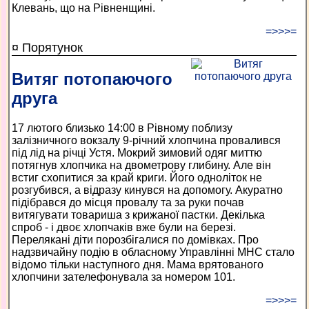
Клевань, що на Рівненщині.
=>>>=
¤ Порятунок
Витяг потопаючого
друга
17 лютого близько 14:00 в Рівному поблизу
залізничного вокзалу 9-річний хлопчина провалився
під лід на річці Устя. Мокрий зимовий одяг миттю
потягнув хлопчика на двометрову глибину. Але він
встиг схопитися за край криги. Його одноліток не
розгубився, а відразу кинувся на допомогу. Акуратно
підібрався до місця провалу та за руки почав
витягувати товариша з крижаної пастки. Декілька
спроб - і двоє хлопчаків вже були на березі.
Перелякані діти порозбігалися по домівках. Про
надзвичайну подію в обласному Управлінні МНС стало
відомо тільки наступного дня. Мама врятованого
хлопчини зателефонувала за номером 101.
=>>>=