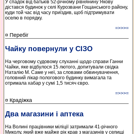
У спадок від батьків 52-річному рівнянину Якову
дістався будинок у селі Курозвани Гощанського району,
куди той час від часу приїздив, щоб підтримувати
оселю в порядку.
=>>>=
¤ Перебіг
Чайку повернули у СІЗО
На черговому судовому слуханні щодо справи Ганни
Чайки, яке відбулося 15 лютого, допитували свідка
Наталію М. Саме у неї, за словами обвинувачення,
головний лікар пологового будинку вимагала та
отримала хабар у сумі 1,5 тисяч євро.
=>>>=
¤ Крадіжка
Два магазини і аптека
На Волині працівники міліції затримали 41-річного
Миколу, який вже майже рік крав з магазинів у селищі