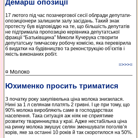
Демарш опозиції
17 лютого під час позачергової сесії облради депутати-
опозиціонери залишили залу засідань. Такий знак
протесту був відповіддю на те, що більшість депутатів
не підтримала пропозицію керівника депутатської
фракції “Батьківщина” Миколи Кучерука створити
депутатську тимчасову робочу комісію, яка перевірила
б видатки на будівництво та реконструкцію об’єктів і
якість виконаних робіт.
=>>>=
¤ Молоко
Юхименко просить триматися
З початку року закупівельна ціна молока знизилася.
Нині за 1 л селянам платять 2 гривні. І це при тому, що
90% молока виробляють саме в господарствах
населення. Така ситуація аж ніяк не сприятиме
розвитку тваринництва у краї. Адже нестабільна ціна
на ринку молока змушує селян зменшувати поголів’я
корів, яке за останні 10 років й так скоротилося на 50%.