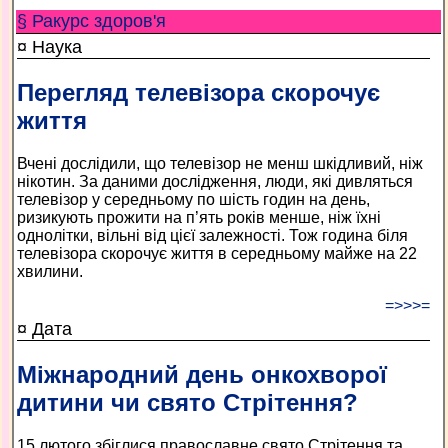
§ Ракурс здоров'я
¤ Наука
Перегляд телевізора скорочує
життя
Вчені дослідили, що телевізор не менш шкідливий, ніж
нікотин. За даними дослідження, люди, які дивляться
телевізор у середньому по шість годин на день,
ризикують прожити на п’ять років менше, ніж їхні
однолітки, вільні від цієї залежності. Тож година біля
телевізора скорочує життя в середньому майже на 22
хвилини.
=>>>=
¤ Дата
Міжнародний день онкохворої
дитини чи свято Стрітення?
15 лютого збіглися православне свято Стрітення та