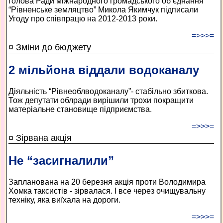
голова Ради міжнародного громадського об’єднання
“Рівненське земляцтво” Микола Якимчук підписали
Угоду про співпрацю на 2012-2013 роки.
=>>>=
¤ Зміни до бюджету
2 мільйона віддали водоканалу
Діяльність “Рівнеоблводоканалу”- стабільно збиткова.
Тож депутати облради вирішили трохи покращити
матеріальне становище підприємства.
=>>>=
¤ Зірвана акція
Не “засигналили”
Запланована на 20 березня акція проти Володимира
Хомка таксистів - зірвалася. І все через очищувальну
техніку, яка виїхала на дороги.
=>>>=