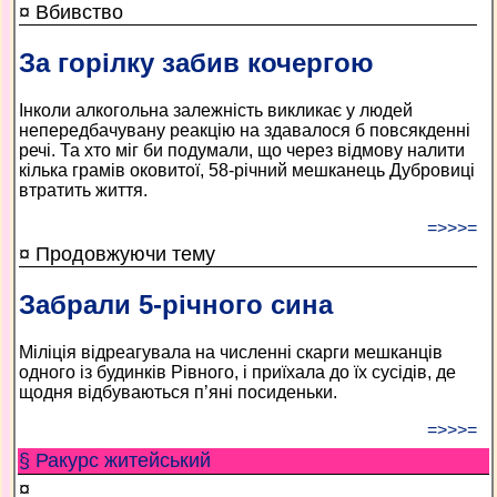
¤ Вбивство
За горілку забив кочергою
Інколи алкогольна залежність викликає у людей
непередбачувану реакцію на здавалося б повсякденні
речі. Та хто міг би подумали, що через відмову налити
кілька грамів оковитої, 58-річний мешканець Дубровиці
втратить життя.
=>>>=
¤ Продовжуючи тему
Забрали 5-річного сина
Міліція відреагувала на численні скарги мешканців
одного із будинків Рівного, і приїхала до їх сусідів, де
щодня відбуваються п’яні посиденьки.
=>>>=
§ Ракурс житейський
¤