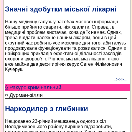
Значні здобутки міської лікарні
Нашу медичну галузь у засобах масової інформації
більше прийнято сварити, ніж хвалити. Справді, в
медицині проблем вистачає, хоча де їх немає. Однак,
треба віддати належне нашим лікарям, вони в цей
скрутний час роблять усе можливе для того, аби галузь
продовжувала функціонувати та розвиватися. Одним з
найкращих прикладів ефективної діяльності закладів
охорони здоров’я є Рівненська міська лікарня, якою
вже майже два десятиріччя керує Євген Філімонович
Кучерук.
=>>>=
§ Ракурс кримінальний
¤ Дурман-зілля
Наркодилер з глибинки
Нещодавно 23-річний мешканець одного з сіл
Володимирецького району вирішив підзаробити,
приторговуючи маковою соломкою. Хоча, як стверджує