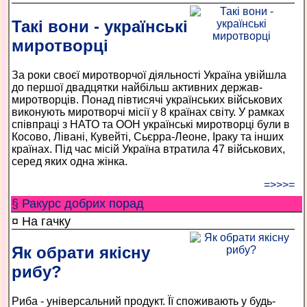
Такі вони - українські
миротворці
За роки своєї миротворчої діяльності Україна увійшла
до першої двадцятки найбільш активних держав-
миротворців. Понад півтисячі українських військових
виконують миротворчі місії у 8 країнах світу. У рамках
співпраці з НАТО та ООН українські миротворці були в
Косово, Лівані, Кувейті, Сьєрра-Леоне, Іраку та інших
країнах. Під час місій Україна втратила 47 військових,
серед яких одна жінка.
=>>>=
§ Ракурс добрих порад
¤ На гачку
Як обрати якісну
рибу?
Риба - універсальний продукт. Її споживають у будь-