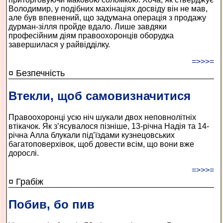
Володимир, у подібних махінаціях досвіду він не мав,
але був впевнений, що задумана операція з продажу
дурман-зілля пройде вдало. Лише завдяки
професійним діям правоохоронців оборудка
завершилася у райвідділку.
=>>>=
¤ Безпечність
Втекли, щоб самовизначитися
Правоохоронці усю ніч шукали двох неповнолітніх
втікачок. Як з’ясувалося пізніше, 13-річна Надія та 14-
річна Алла блукали під’їздами кузнецовських
багатоповерхівок, щоб довести всім, що вони вже
дорослі.
=>>>=
¤ Грабіж
Побив, бо пив