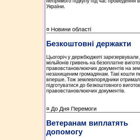
непрямого підкупу під час проведення 
України.
¤ Новини області
Безкоштовні держакти
Цьогоріч у держбюджеті зарезервували
мільйонів гривень на безоплатне вигот
правовстановлюючих документів на зе
незахищеним громадянам. Такі кошти пе
вперше. Тож землевпорядники отримали
підготуватися до безкоштовного вигото
правовстановлюючих документів.
¤ До Дня Перемоги
Ветеранам виплатять
допомогу