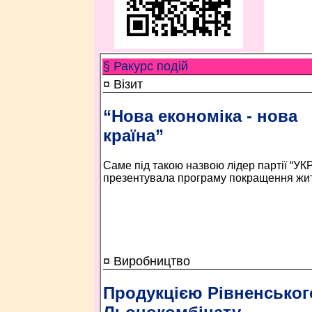
§ Ракурс подій
¤ Візит
“Нова економіка - нова
країна”
Саме під такою назвою лідер партії “У
презентувала програму покращення житт
¤ Виробництво
Продукцією Рівненськог