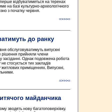
вперше відбуватиметься на теренах
ме на базі культурно-археологічного
зно з початку червня.
=>>>=
атимуть до ранку
авня обслуговуватимуть випускні
ке рішення прийняли члени
у засіданні. Однак подовжена робота
у не стосується тих закладів
у житлових приміщеннях. Випускні,
льними.
=>>>=
дитячого майданчика
ому зводять нову багатоповерхівку.