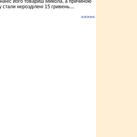
 наніс його товариш Микола, а причиною
 стали нерозділені 15 гривень....
=>>>=