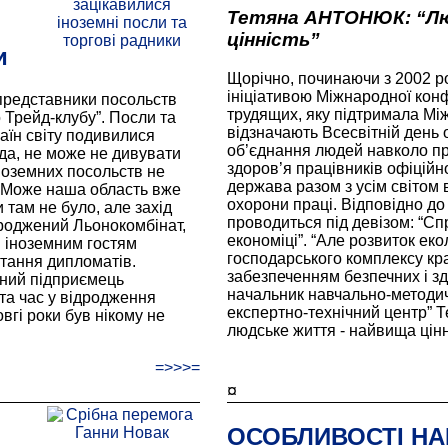
Тетяна АНТОНЮК: “Лю
цінність”
и
Щорічно, починаючи з 2002 рок
ініціативою Міжнародної кон
представники посольств
трудящих, яку підтримала Між
 Трейд-клубу”. Посли та
відзначають Всесвітній день 
аїн світу подивилися
об’єднання людей навколо п
да, не може не дивувати
здоров’я працівників офіційно
ноземних посольств не
держава разом з усім світом 
. Може наша область вже
охорони праці. Відповідно до
 там не було, але захід
проводиться під девізом: “Спр
ідроджений Льонокомбінат,
економіці”. “Але розвиток екол
 іноземним гостям
господарського комплексу кра
итання дипломатів.
забезпеченням безпечних і зд
шний підприємець
начальник навчально-методич
та час у відродження
експертно-технічний центр” 
вгі роки був нікому не
людське життя - найвища цінн
=>>>=
¤
ОСОБЛИВОСТІ НА