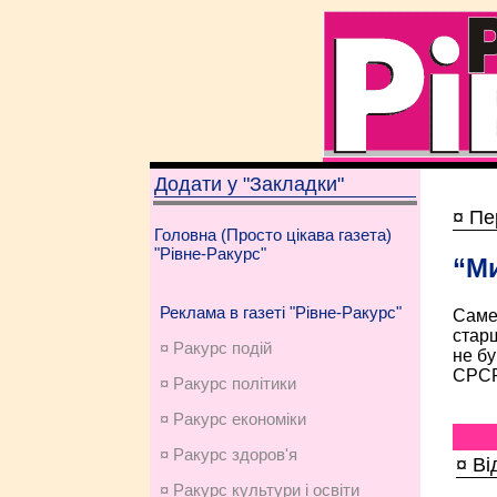
Додати у "Закладки"
¤ Пе
Головна (Просто цікава газета)
"Рівне-Ракурс"
“Ми
Реклама в газеті "Рівне-Ракурс"
Саме 
старш
¤ Ракурс подій
не бу
СРСР
¤ Ракурс політики
¤ Ракурс економiки
¤ Ракурс здоров'я
¤ Ві
¤ Ракурс культури і освіти