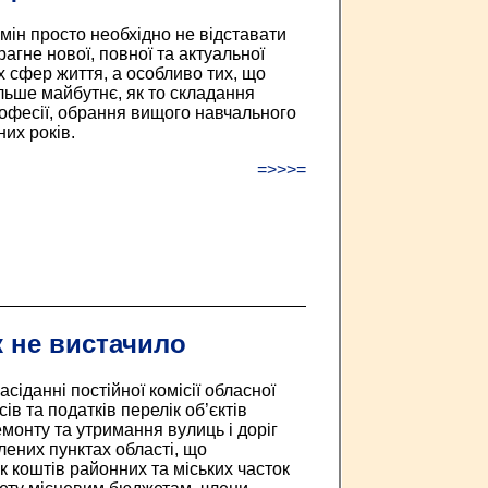
мін просто необхідно не відставати
агне нової, повної та актуальної
х сфер життя, а особливо тих, що
ьше майбутнє, як то складання
рофесії, обрання вищого навчального
них років.
=>>>=
к не вистачило
сіданні постійної комісії обласної
ів та податків перелік об’єктів
емонту та утримання вулиць і доріг
лених пунктах області, що
 коштів районних та міських часток