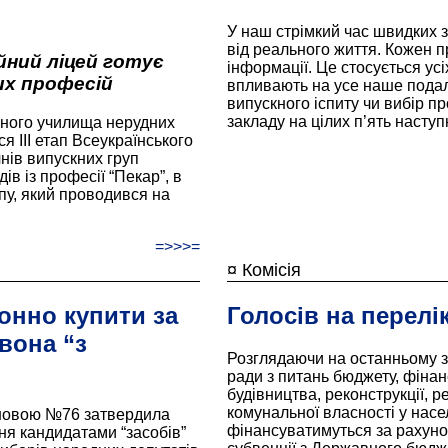
У наш стрімкий час швидких з
від реального життя. Кожен пр
йний ліцей готує
інформації. Це стосується усі
их професій
впливають на усе наше подал
випускного іспиту чи вибір п
закладу на цілих п’ять наступ
йного училища нерудних
я ІІІ етап Всеукраїнського
нів випускних груп
в із професії “Пекар”, в
пу, який проводився на
=>>>=
¤ Комісія
онно купити за
Голосів на перелі
 вона “з
Розглядаючи на останньому за
ради з питань бюджету, фінанс
будівництва, реконструкції, р
комунальної власності у насе
ановою №76 затвердила
фінансуватимуться за рахунок
я кандидатами “засобів”