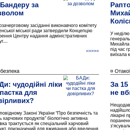
 Бандеру за
Рапт
зволом
Миха
Коліс
озачерговому засіданні виконавчого комітету
енської міської ради затвердили Концепцію
У неділю
рення Центру надання адміністративних
генераль
г....
Михайла 
під час г
=>>>=
виїхала 
ебезпека
¤ Отакої
Ди: чудодійні ліки
За 15
 пастка для
не в
вірливих?
Нещодавн
надійшло
дповідному Законі України “Про безпечність та
лікарні 
ть харчових продуктів” біологічно активна
пораненн
вка трактується як спеціальний харчовий
з’ясувал
укт, призначений для вживання або введення