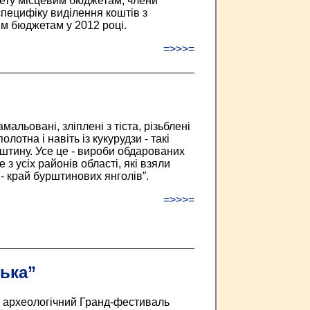
ету місцевим бюджетам, члени
специфіку виділення коштів з
м бюджетам у 2012 році.
=>>>=
мальовані, зліплені з тіста, різьблені
полотна і навіть із кукурудзи - такі
штину. Усе це - вироби обдарованих
 з усіх районів області, які взяли
 - край бурштинових янголів”.
=>>>=
ька”
 археологічний Гранд-фестиваль