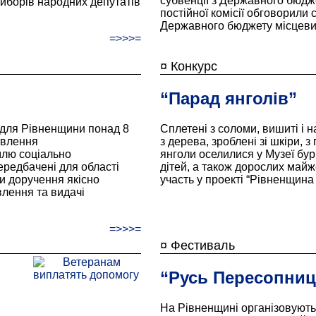
субвенції з Державного бюдж
виборів народних депутатів
постійної комісії обговорили 
Державного бюджету місцеви
=>>>=
¤ Конкурс
“Парад янголів”
 для Рівненщини понад 8
Сплетені з соломи, вишиті і на
овлення
з дерева, зроблені зі шкіри, з 
млю соціально
янголи оселилися у Музеї бур
редбачені для області
дітей, а також дорослих майже
 доручення якісно
участь у проекті “Рівненщина
влення та видачі
=>>>=
¤ Фестиваль
“Русь Пересопниц
На Рівненщині організовують