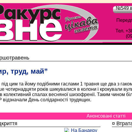
№549 в
Передп
Тел. +3
(0
Обласна газета "Рівне-Ракурс" - Просто цік
ршотравень
р, труд, май”
під цим та йому подібними гаслами 1 травня ще два з гако
е чотирнадцяти років шикувалися в колони і крокували вулиц
в колективний спалах весняної шизофренії. Таким чином бі
 відзначали День солідарності трудящих.
Анонсовані статті
дкриття
¤ Втрат