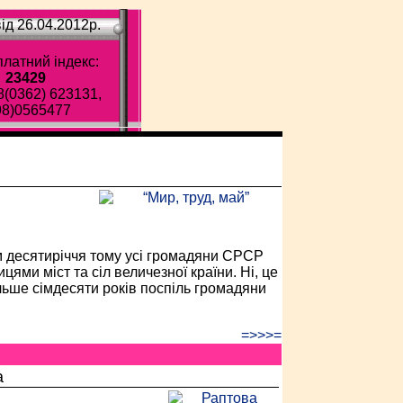
ід 26.04.2012p.
латний індекс:
23429
8(0362) 623131,
98)0565477
ава газета!
м десятиріччя тому усі громадяни СРСР
ями міст та сіл величезної країни. Ні, це
льше сімдесяти років поспіль громадяни
=>>>=
а