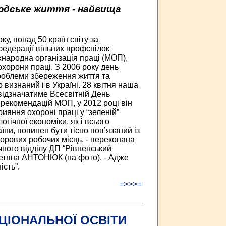
дське життя - найвища
у, понад 50 країн світу за
федерації вільних профспілок
народна організація праці (МОП),
охорони праці. З 2006 року день
роблеми збереження життя та
 визнаний і в Україні. 28 квітня наша
відзначатиме Всесвітній День
 рекомендацій МОП, у 2012 році він
ияння охороні праці у “зеленій”
огічної економіки, як і всього
їни, повинен бути тісно пов’язаний із
орових робочих місць, - переконана
ного відділу ДП “Рівненський
Тетяна АНТОНЮК (на фото). - Адже
ість”.
=>>>=
ЦІОНАЛЬНОЇ ОСВІТИ