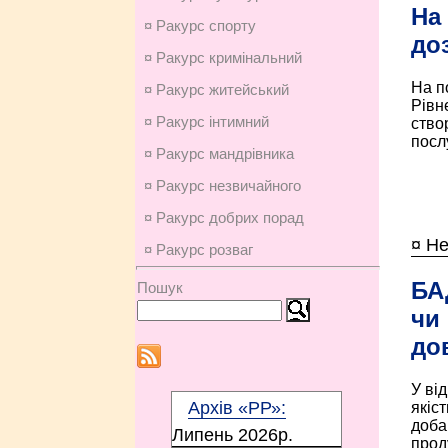
На
¤ Ракурс спорту
до
¤ Ракурс кримінальний
На п
¤ Ракурс житейський
Рівн
¤ Ракурс інтимний
ство
послу
¤ Ракурс мандрівника
¤ Ракурс незвичайного
¤ Ракурс добрих порад
¤ Н
¤ Ракурс розваг
БА
Пошук
чи
до
У ві
Архів «РР»:
якіс
доба
Липень 2026p.
прод