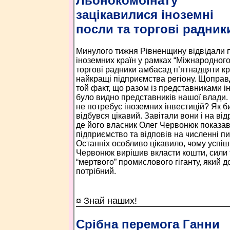
Льонокомбінату
зацікавилися іноземні
посли та торгові радник
Минулого тижня Рівненщину відвідали 
іноземних країн у рамках “Міжнародного
торгові радники амбасад п’ятнадцяти кр
найкращі підприємства регіону. Щоправ
той факт, що разом із представниками і
було видно представників нашої влади
не потребує іноземних інвестицій? Як би
відбувся цікавий. Завітали вони і на в
де його власник Олег Червонюк показав
підприємство та відповів на численні п
Останніх особливо цікавило, чому успі
Червонюк вирішив вкласти кошти, сили 
“мертвого” промислового гіганту, який до
потрібний.
¤ Знай наших!
Срібна перемога Ганни