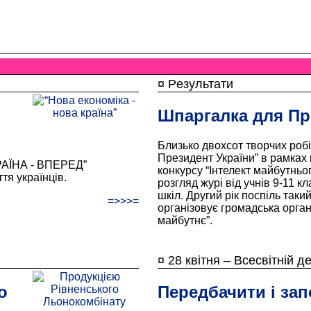
¤ Рeзультати
Шпаргалка для Пр
Близько двохсот творчих робіт
Президент України” в рамках
КРАЇНА - ВПЕРЕД”
конкурсу “Інтелект майбутньо
я українців.
розгляд журі від учнів 9-11 к
шкіл. Другий рік поспіль таки
=>>>=
організовує громадська орган
майбутнє”.
¤ 28 квітня – Всесвітній д
о
Передбачити і зап