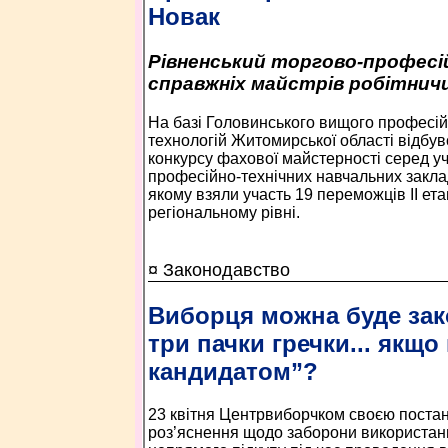
Новак
Рівненський торгово-професі
справжніх майстрів робітнич
На базі Головинського вищого професі
технологій Житомирської області відбувс
конкурсу фахової майстерності серед уч
професійно-технічних навчальних закладі
якому взяли участь 19 переможців ІІ ета
регіональному рівні.
¤ Законодавство
Виборця можна буде зак
три пачки гречки... якщо
кандидатом”?
23 квітня Центрвиборчком своєю пост
роз’яснення щодо заборони використанн