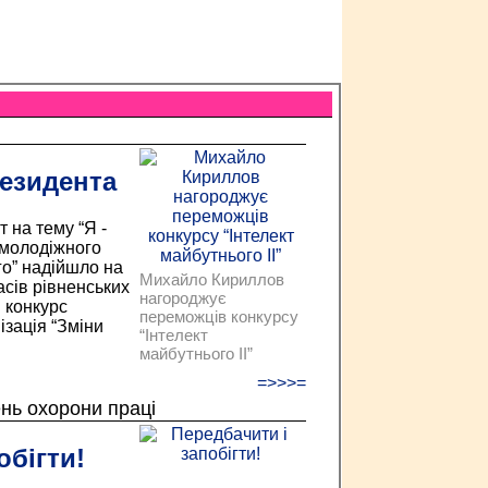
езидента
 на тему “Я -
 молодіжного
го” надійшло на
Михайло Кириллов
ласів рівненських
нагороджує
й конкурс
переможців конкурсу
ізація “Зміни
“Інтелект
майбутнього ІІ”
=>>>=
ень охорони праці
обігти!