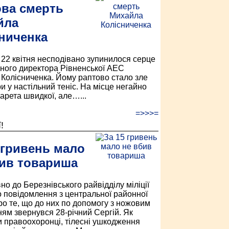
ова смерть
йла
ниченка
 22 квітня несподівано зупинилося серце
ного директора Рівненської АЕС
Колісниченка. Йому раптово стало зле
ри у настільний теніс. На місце негайно
карета швидкої, але…...
=>>>=
!
 гривень мало
бив товариша
о до Березнівського райвідділу міліції
 повідомлення з центральної районної
про те, що до них по допомогу з ножовим
ям звернувся 28-річний Сергій. Як
и правоохоронці, тілесні ушкодження