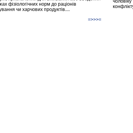
чоловіку
жах фізіологічних норм до раціонів
конфлікту
ування чи харчових продуктів....
=>>>=