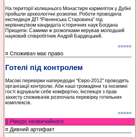
На території колишнього Монастиря кармеліток у Дубні
пройшли археологічні розкопки. Роботи проводила
експедиція ДП “Рівненська Старовина” під
керівництвом кандидата історичних наук Богдана
Прищепи. Самими ж розкопками керував молодший
науковий співробітник Андрій Бардецький.
=>>>=
¤ Споживач має право
Готелі під контролем
Масові перевірки напередодні “Євро-2012” проводять
організації контролю. Аби наші громадяни та іноземні
гості відчували себе комфортно, Інспекція з прав
захисту споживачів розпочала перевірку готельних
комплексів.
=>>>=
§ Ракурс незвичайного
¤ Дивний артифакт