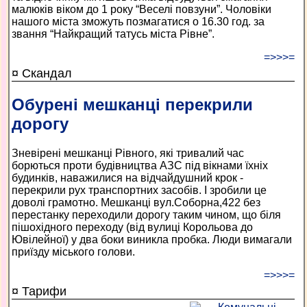
малюків віком до 1 року “Веселі повзуни”. Чоловіки
нашого міста зможуть позмагатися о 16.30 год. за
звання “Найкращий татусь міста Рівне”.
=>>>=
¤ Скандал
Обурені мешканці перекрили
дорогу
Зневірені мешканці Рівного, які тривалий час
борються проти будівництва АЗС під вікнами їхніх
будинків, наважилися на відчайдушний крок -
перекрили рух транспортних засобів. І зробили це
доволі грамотно. Мешканці вул.Соборна,422 без
перестанку переходили дорогу таким чином, що біля
пішохідного переходу (від вулиці Корольова до
Ювілейної) у два боки виникла пробка. Люди вимагали
приїзду міського голови.
=>>>=
¤ Тарифи