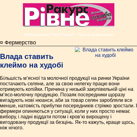
Обласна газета "Рівне-Ракурс" - Просто цікава газета!
¤ Фермерство
Влада ставить
клеймо на худобі
Більшість м’ясної та молочної продукції на ринки України
постачають селяни, але за свою нелегку працю вони
отримують копійки. Причина у низькій закупівельній ціні на
м’ясо-молочну продукцію. Позаяк посередники щоразу
вигадують нові нюанси, аби за товар селян заробляли все
менше, натомість прибутки посередників стрімко зростали. І
фермери опиняються у ситуації, коли у них просто немає
вибору, і ладні віддати потом і кров’ю вирощену і
вигодовану продукції за безцінь. Як-то кажуть, краще щось,
ніж нічого.