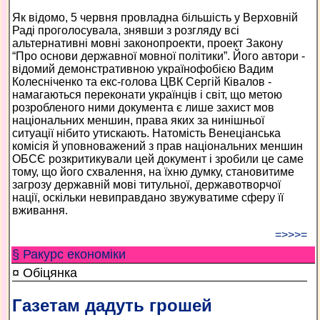
Як відомо, 5 червня провладна більшість у Верховній
Раді проголосувала, знявши з розгляду всі
альтернативні мовні законопроекти, проект Закону
“Про основи державної мовної політики”. Його автори -
відомий демонстративною українофобією Вадим
Колесніченко та екс-голова ЦВК Сергій Ківалов -
намагаються переконати українців і світ, що метою
розробленого ними документа є лише захист мов
національних меншин, права яких за нинішньої
ситуації нібито утискають. Натомість Венеціанська
комісія й уповноважений з прав національних меншин
ОБСЄ розкритикували цей документ і зробили це саме
тому, що його схвалення, на їхню думку, становитиме
загрозу державній мові титульної, державотворчої
нації, оскільки невиправдано звужуватиме сферу її
вживання.
=>>>=
§ Ракурс економiки
¤ Обіцянка
Газетам дадуть грошей