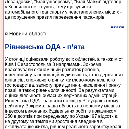
Лєвандовки”, “Біля універсаму”, “Біля Мавки” відтепер
у Квасилові не існують, тому що зупинка
автомобільного транспорту у невстановлених місцях -
це порушення правил перевезення пасажирів.
=>>>=
¤ Новини області
Рівненська ОДА - п’ята
У столиці оцінювали роботу всіх областей, а також міст
Київ і Севастополь за 8 напрямами. Зокрема,
враховували економічний розвиток регіонів,
інвестиційну та інноваційну діяльність, стан державних
фінансів, споживчого ринку, житлово-комунального
господарства, захисту прав дитини, населення і ринку
праці, а також рівень злочинності. За результатами
оцінки діяльності обласних державних адміністрацій
Рівненська ОДА - на п’ятій позиції у Всеукраїнському
рейтингу. Зокрема, наша область на першому місці за
індексом виконаних будівельних робіт із показником
250 відсотків при середньому по Україні 97 відсотків,
на другому за темпами зростання введення в
експлуатацію житла, рівнем реального заробітку краян