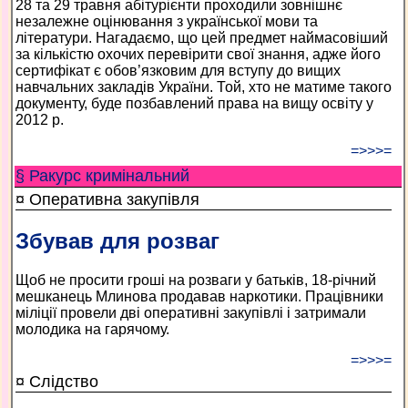
28 та 29 травня абітурієнти проходили зовнішнє
незалежне оцінювання з української мови та
літератури. Нагадаємо, що цей предмет наймасовіший
за кількістю охочих перевірити свої знання, адже його
сертифікат є обов’язковим для вступу до вищих
навчальних закладів України. Той, хто не матиме такого
документу, буде позбавлений права на вищу освіту у
2012 р.
=>>>=
§ Ракурс кримінальний
¤ Оперативна закупівля
Збував для розваг
Щоб не просити гроші на розваги у батьків, 18-річний
мешканець Млинова продавав наркотики. Працівники
міліції провели дві оперативні закупівлі і затримали
молодика на гарячому.
=>>>=
¤ Слідство