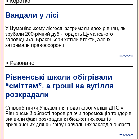
¤ Коротко
Вандали у лісі
У Цуманівському лісгоспі затримали двох рівнян, які
зрубали 200-річний дуб - гордість Цуманського
заповідника. Браконьєри хотіли втекти, але їх
затримали правоохоронці.
=>>>=
¤ Резонанс
Рівненські школи обігрівали
“сміттям”, а гроші на вугілля
розкрадали
Співробітники Управління податкової міліції ДПС у
Рівненській області перевіряючи переможців тендерів
виявили факт розкрадання бюджетних коштів
призначених для обігріву навчальних закладів області.
=>>>=