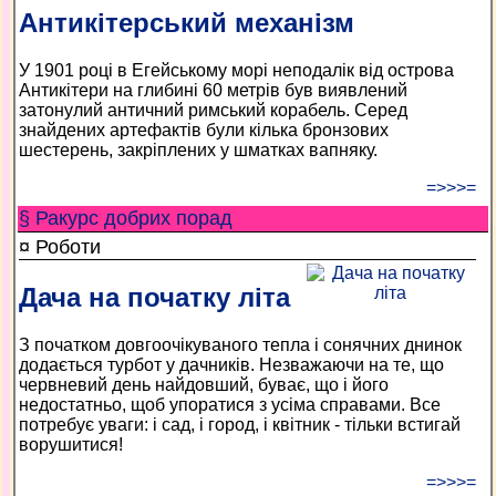
Антикітерський механізм
У 1901 році в Егейському морі неподалік від острова
Антикітери на глибині 60 метрів був виявлений
затонулий античний римський корабель. Серед
знайдених артефактів були кілька бронзових
шестерень, закріплених у шматках вапняку.
=>>>=
§ Ракурс добрих порад
¤ Роботи
Дача на початку літа
З початком довгоочікуваного тепла і сонячних днинок
додається турбот у дачників. Незважаючи на те, що
червневий день найдовший, буває, що і його
недостатньо, щоб упоратися з усіма справами. Все
потребує уваги: і сад, і город, і квітник - тільки встигай
ворушитися!
=>>>=