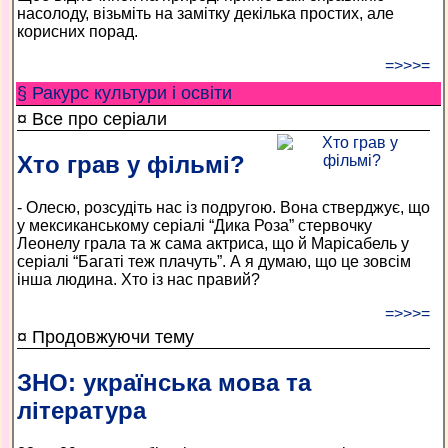
насолоду, візьміть на замітку декілька простих, але
корисних порад.
=>>>=
§ Ракурс культури і освіти
¤ Все про серіали
Хто грав у фільмі?
- Олесю, розсудіть нас із подругою. Вона стверджує, що
у мексиканському серіалі “Дика Роза” стервочку
Леонелу грала та ж сама актриса, що й Марісабель у
серіалі “Багаті теж плачуть”. А я думаю, що це зовсім
інша людина. Хто із нас правий?
=>>>=
¤ Продовжуючи тему
ЗНО: українська мова та
література