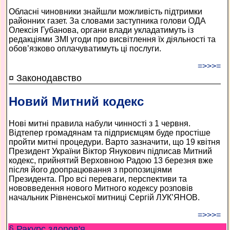
Обласні чиновники знайшли можливість підтримки
районних газет. За словами заступника голови ОДА
Олексія Губанова, органи влади укладатимуть із
редакціями ЗМІ угоди про висвітлення їх діяльності та
обов’язково оплачуватимуть ці послуги.
=>>>=
¤ Законодавство
Новий Митний кодекс
Нові митні правила набули чинності з 1 червня.
Відтепер громадянам та підприємцям буде простіше
пройти митні процедури. Варто зазначити, що 19 квітня
Президент України Віктор Янукович підписав Митний
кодекс, прийнятий Верховною Радою 13 березня вже
після його доопрацювання з пропозиціями
Президента. Про всі переваги, перспективи та
нововведення нового Митного кодексу розповів
начальник Рівненської митниці Сергій ЛУК’ЯНОВ.
=>>>=
§ Ракурс здоров'я