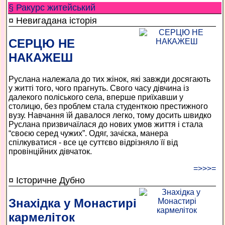
§ Ракурс житейський
¤ Невигадана історія
СЕРЦЮ НЕ
НАКАЖЕШ
Руслана належала до тих жінок, які завжди досягають
у житті того, чого прагнуть. Свого часу дівчина із
далекого поліського села, вперше приїхавши у
столицю, без проблем стала студенткою престижного
вузу. Навчання їй давалося легко, тому досить швидко
Руслана призвичаїлася до нових умов життя і стала
“своєю серед чужих”. Одяг, зачіска, манера
спілкуватися - все це суттєво відрізняло її від
провінційних дівчаток.
=>>>=
¤ Історичне Дубно
Знахідка у Монастирі
кармеліток