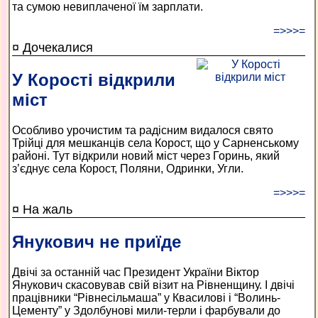
та сумою невиплаченої їм зарплати.
=>>>=
¤ Дочекалися
У Корості відкрили
міст
Особливо урочистим та радісним видалося свято
Трійці для мешканців села Корост, що у Сарненському
районі. Тут відкрили новий міст через Горинь, який
з’єднує села Корост, Поляни, Одринки, Угли.
=>>>=
¤ На жаль
Янукович не приїде
Двічі за останній час Президент України Віктор
Янукович скасовував свій візит на Рівненщину. І двічі
працівники “Рівнесільмаша” у Квасилові і “Волинь-
Цементу” у Здолбунові мили-терли і фарбували до