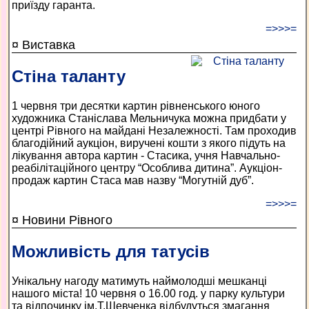
приїзду гаранта.
=>>>=
¤ Виставка
Стіна таланту
1 червня три десятки картин рівненського юного
художника Станіслава Мельничука можна придбати у
центрі Рівного на майдані Незалежності. Там проходив
благодійний аукціон, виручені кошти з якого підуть на
лікування автора картин - Стасика, учня Навчально-
реабілітаційного центру “Особлива дитина”. Аукціон-
продаж картин Стаса мав назву “Могутній дуб”.
=>>>=
¤ Новини Рівного
Можливість для татусів
Унікальну нагоду матимуть наймолодші мешканці
нашого міста! 10 червня о 16.00 год. у парку культури
та відпочинку ім.Т.Шевченка відбудуться змагання