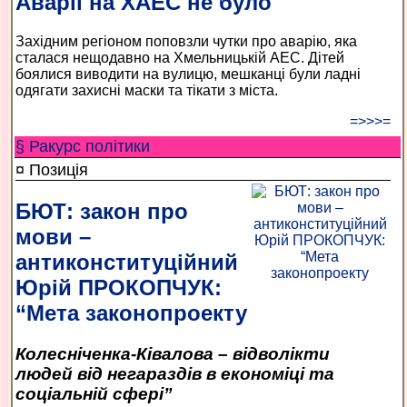
Аварії на ХАЕС не було
Західним регіоном поповзли чутки про аварію, яка
сталася нещодавно на Хмельницькій АЕС. Дітей
боялися виводити на вулицю, мешканці були ладні
одягати захисні маски та тікати з міста.
=>>>=
§ Ракурс політики
¤ Позиція
БЮТ: закон про
мови –
антиконституційний
Юрій ПРОКОПЧУК:
“Мета законопроекту
Колесніченка-Ківалова – відволікти
людей від негараздів в економіці та
соціальній сфері”