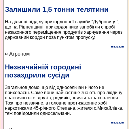
Залишили 1,5 тонни телятини
На ділянці відділу прикордонної служби “Дубровиця”,
що на Рівненщині, прикордонники запобігли спробі
незаконного переміщення продуктів харчування через
державний кордон поза пунктом пропуску.
=>>>=
¤ Агроном
Незвичайній городині
позаздрили сусіди
Загальновідомо, що від односельчан нічого не
приховаєш. Саме вони найчастіше знають про людину
практично все: друзів, родичів, звички та захоплення.
Тож про незвичне, а головне протизаконне хобі
наркотиками 45-річного Степана, жителя с.Михайлівка,
теж повідомили односельчани.
=>>>=