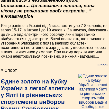
змагатися з незбагненною грою
блискавки… Це таємнича істота, вона
нікому не розкриває своїх секретів…”
К.Фламмаріон
Якщо раніше в Україні від блискавок гинуло 7-8 чоловік, то
зараз 15-17, а інколи і до 19 чоловік. За наукою, блискавка -
це лише вид електричного розряду, який переважно
відбувається під час грози. Вчені вважають, що причиною
утворення блискавок є поява великих областей
позитивного і негативного зарядів, які утворюються через
зіткнення частинок у хмарах. При цьому верхня частина
хмари електризується позитивно, а нижня - від’ємно....
=>>>=
¤ Спорт
Єдине золото на Кубку
України з легкої атлетики
у Ялті із рівненських
спортсменів виборов
Вадим Слободенюк