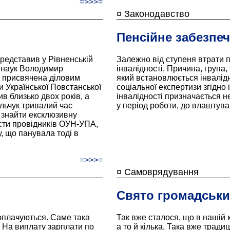
=>>>=
¤ Законодавство
Пенсійне забезпе
редставив у Рівненській
Залежно від ступеня втрати 
х наук Володимир
інвалідності. Причина, група, 
, присвячена діловим
який встановлюється інвалід
и Української Повстанської
соціальної експертизи згідно 
в близько двох років, а
інвалідності призначається н
льчук тривалий час
у період роботи, до влаштува
г знайти ексклюзивну
исти провідників ОУН-УПА,
, що панувала тоді в
=>>>=
¤ Самоврядування
Свято громадськи
оплачуються. Саме така
Так вже сталося, що в нашій 
і. На виплату зарплати по
а то й кілька. Така вже традиц