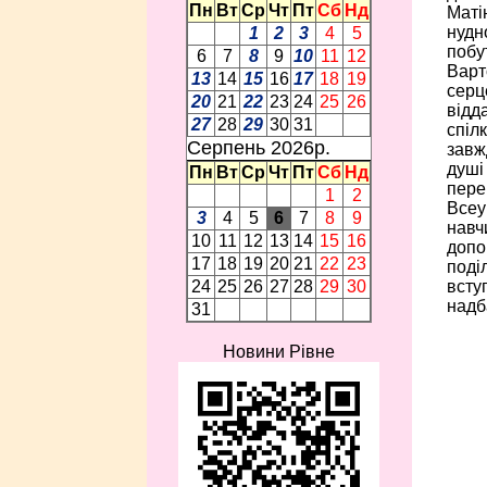
Пн
Вт
Ср
Чт
Пт
Сб
Нд
Маті
нудн
1
2
3
4
5
побу
6
7
8
9
10
11
12
Варт
13
14
15
16
17
18
19
серце
20
21
22
23
24
25
26
відд
27
28
29
30
31
спіл
Серпень 2026p.
завж
душі
Пн
Вт
Ср
Чт
Пт
Сб
Нд
пере
1
2
Всеук
3
4
5
6
7
8
9
навч
10
11
12
13
14
15
16
допо
17
18
19
20
21
22
23
поділ
всту
24
25
26
27
28
29
30
надба
31
Новини Рівне