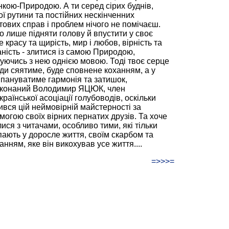
нкою-Природою. А ти серед сірих буднів,
ої рутини та постійних нескінченних
тових справ і проблем нічого не помічаєш.
о лише підняти голову й впустити у своє
 красу та щирість, мир і любов, вірність та
аність - злитися із самою Природою,
куючись з нею однією мовою. Тоді твоє серце
ди сяятиме, буде сповнене коханням, а у
 пануватиме гармонія та затишок,
конаний Володимир ЯЦЮК, член
раїнської асоціації голубоводів, оскільки
ився цій неймовірній майстерності за
могою своїх вірних пернатих друзів. Та хоче
ися з читачами, особливо тими, які тільки
пають у доросле життя, своїм скарбом та
нням, яке він викохував усе життя....
=>>>=