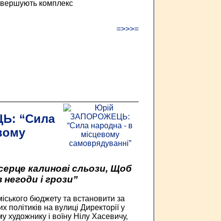
авершують комплекс
=>>>=
Ь: “Сила
вому
серце калинові сльози, Щоб
 негоди і грози”
міського бюджету та встановити за
х політиків на вулиці Директорії у
 художнику і воїну Нілу Хасевичу,