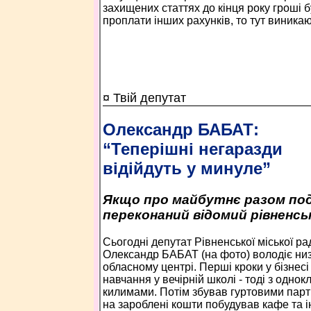
захищених статтях до кінця року гроші б
проплати інших рахунків, то тут виника
¤ Твій депутат
Олександр БАБАТ:
“Теперішні негаразди
відійдуть у минуле”
Якщо про майбутнє разом под
переконаний відомий рівненсь
Сьогодні депутат Рівненської міської ра
Олександр БАБАТ (на фото) володіє низ
обласному центрі. Перші кроки у бізнесі
навчання у вечірній школі - тоді з одно
килимами. Потім збував гуртовими парт
на зароблені кошти побудував кафе та ін