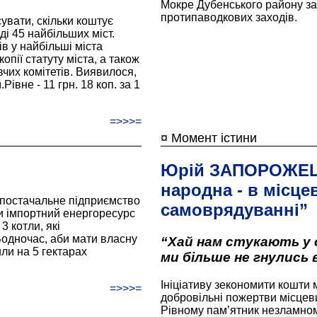
Мокре Дубенського району з
протипаводкових заходів.
сувати, скільки коштує
ді 45 найбільших міст.
в у найбільші міста
опії статуту міста, а також
чих комітетів. Виявилося,
івне - 11 грн. 18 коп. за 1
=>>>=
¤ Момент істини
Юрій ЗАПОРОЖЕЦ
народна - в місце
постачальне підприємство
самоврядуванні”
ти імпортний енергоресурс
3 котли, які
одночас, аби мати власну
“Хай нам стукають у 
ли на 5 гектарах
ми більше не гнулись в
Ініціативу зекономити кошти 
=>>>=
добровільні пожертви місцеви
Рівному пам’ятник незламному