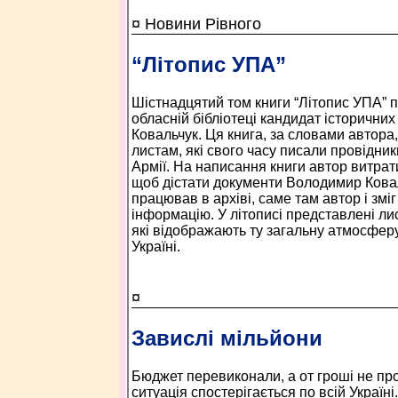
¤ Новини Рівного
“Літопис УПА”
Шістнадцятий том книги “Літопис УПА” п
обласній бібліотеці кандидат історични
Ковальчук. Ця книга, за словами автора
листам, які свого часу писали провідник
Армії. На написання книги автор витрати
щоб дістати документи Володимир Кова
працював в архіві, саме там автор і змі
інформацію. У літописі представлені л
які відображають ту загальну атмосферу
Україні.
¤
Завислі мільйони
Бюджет перевиконали, а от гроші не пр
ситуація спостерігається по всій Україн