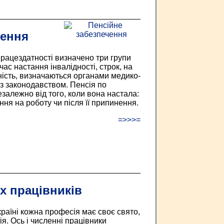
чення
працездатності визначено три групи
час настання інвалідності, строк, на
ність, визначаються органами медико-
із законодавством. Пенсія по
езалежно від того, коли вона настала:
ння на роботу чи після її припинення.
=>>>=
х працівників
країні кожна професія має своє свято,
ія. Ось і численні працівники