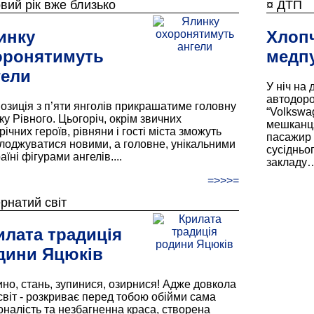
вий рік вже близько
¤ ДТП
инку
Хлопч
оронятимуть
медп
гели
У ніч на
автодоро
озиція з п’яти янголів прикрашатиме головну
“Volkswa
ку Рівного. Цьогоріч, окрім звичних
мешканця
ічних героїв, рівняни і гості міста зможуть
пасажир 
лоджуватися новими, а головне, унікальними
сусідньо
аїні фігурами ангелів....
закладу…
=>>>=
рнатий світ
илата традиція
дини Яцюків
но, стань, зупинися, озирнися! Адже довкола
 світ - розкриває перед тобою обійми сама
оналість та незбагненна краса, створена