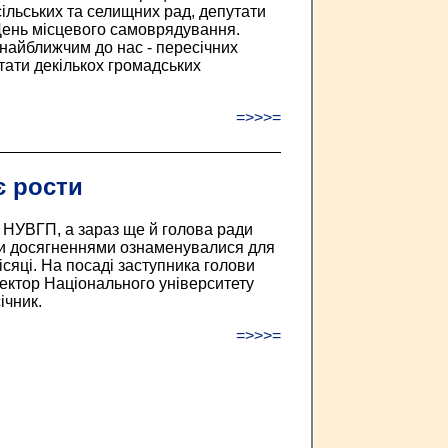
сільських та селищних рад, депутати
День місцевого самоврядування.
 найближчим до нас - пересічних
тати декількох громадських
=>>>=
 рости
 НУВГП, а зараз ще й голова ради
ми досягненнями ознаменувалися для
сяці. На посаді заступника голови
ктор Національного університету
ічник.
=>>>=