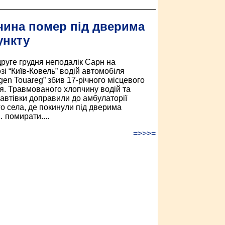
ина помер під дверима
ункту
 друге грудня неподалік Сарн на
зі “Київ-Ковель” водій автомобіля
gen Touareg” збив 17-річного місцевого
. Травмованого хлопчину водій та
автівки доправили до амбулаторії
го села, де покинули під дверима
 помирати....
=>>>=