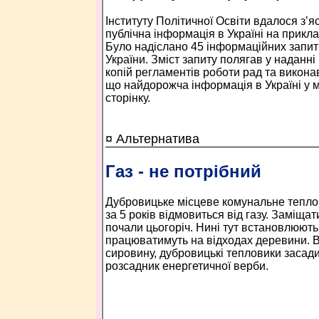
Інституту Політичної Освіти вдалося з’я
публічна інформація в Україні на прикла
Було надіслано 45 інформаційних запиті
України. Зміст запиту полягав у наданні к
копій регламентів роботи рад та виконав
що найдорожча інформація в Україні у м.Р
сторінку.
¤ Альтернатива
Газ - не потрібний
Дубровицьке місцеве комунальне тепло
за 5 років відмовиться від газу. Заміща
почали цьогоріч. Нині тут встановлюють 
працюватимуть на відходах деревини. В
сировину, дубровицькі тепловики засади
розсадник енергетичної верби.