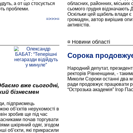
удуть, а от що стосується
обласних, районних, міських 
ють проблеми.
сьомого грудня відзначають 
Оскільки цей щабель влади є
=>>>=
громадян, автор вирішив опи
активістів.
¤ Новини області
Сорока продовжує
Народний депутат, президент
ректорів Рівненщини, - таки
Миколи Сороки останні два мі
ради продовжує працювати ре
баємо вже сьогодні,
“Острозька академія” Ігор Пас
кий бізнесмен
ди, підприємець
кою об’єктів нерухомості в
 він зробив ще під час
класниками почав торгувати
іями шкіряний одяг, згодом
ші об’єкти, які прикрасили