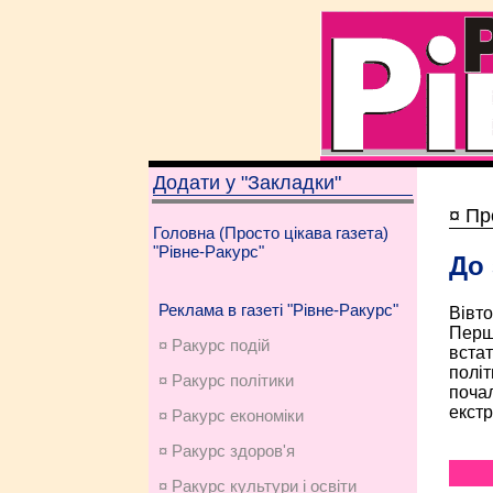
Додати у "Закладки"
¤ Пр
Головна (Просто цікава газета)
"Рівне-Ракурс"
До 
Реклама в газеті "Рівне-Ракурс"
Вівт
Перша
¤ Ракурс подій
встат
політ
¤ Ракурс політики
почал
екстр
¤ Ракурс економiки
¤ Ракурс здоров'я
¤ Ракурс культури і освіти