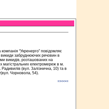
 компанія “Укренерго” повідомляє
а викиди забруднюючих речовин в
ми викидів, розташованих на
 магістральних електромереж в м.
. Радивилів (вул. Залізнична, 10) та в
(вул. Чорновола, 54).
=>>>=