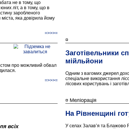
бата не в тому, що
них літ, а в тому, що в
астину заробленого
міста, яка довірила йому
=>>>=
¤
Заготівельники с
мійльйони
істом про можливий обвал
рдилася.
Одним з вагомих джерел доход
спеціальне використання лісо
=>>>=
лісових користувань і заготів
¤ Меліорація
На Рівненщині го
ля всіх
У селах Залав’я та Блажово Р