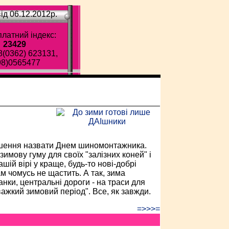
ід 06.12.2012p.
латний індекс:
23429
8(0362) 623131,
98)0565477
ава газета!
льшення назвати Днем шиномонтажника.
имову гуму для своїх "залізних коней" і
ій вірі у краще, будь-то нові-добрі
ам чомусь не щастить. А так, зима
нки, центральні дороги - на траси для
ажкий зимовий період". Все, як завжди.
=>>>=