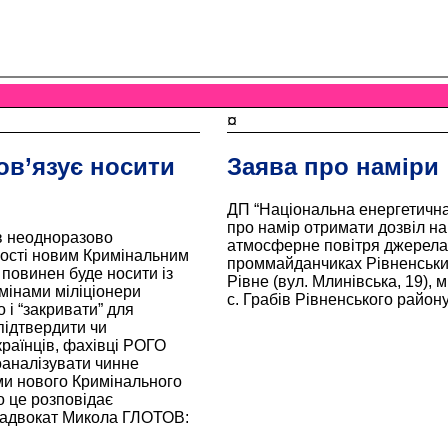
¤
ов’язує носити
Заява про наміри
ДП “Національна енергетична
про намір отримати дозвіл н
ів неодноразово
атмосферне повітря джерела
ності новим Кримінальним
проммайданчиках Рівненських
повинен буде носити із
Рівне (вул. Млинівська, 19), м
змінами міліціонери
с. Грабів Рівненського району
 і “закривати” для
підтвердити чи
раїнців, фахівці РОГО
оаналізувати чинне
ми нового Кримінального
о це розповідає
, адвокат Микола ГЛОТОВ: