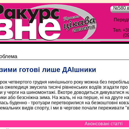
№580 в
Передп
Тел. +3
(0
Обласна газета "Рівне-Ракурс" - Просто цік
облема
зими готові лише ДАІшники
орок четвертого грудня нинішнього року можна без перебі
 ожеледиця змусила тисячі рівненських водіїв згадати про з
и у черги на шиномонтажі. Вкотре доводиться дивуватися наш
ики або безсніжна зима. На жаль, ні на перше, ні на друге н
ась буденно - тротуари перетворилися на безкоштовні ковза
емальних видів спорту, і ми в чергове почали переживати "в
Анонсовані статті