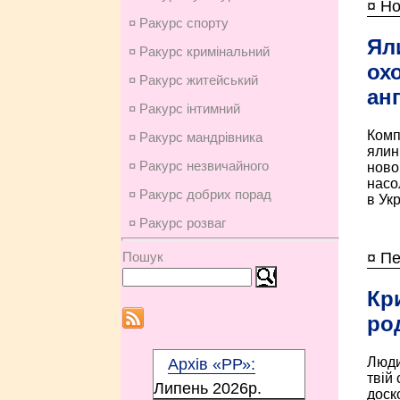
¤ Но
¤ Ракурс спорту
Ял
¤ Ракурс кримінальний
ох
¤ Ракурс житейський
ан
¤ Ракурс інтимний
Комп
¤ Ракурс мандрівника
ялин
¤ Ракурс незвичайного
новор
насо
¤ Ракурс добрих порад
в Укр
¤ Ракурс розваг
¤ Пе
Пошук
Кр
ро
Люди
Архів «РР»:
твій
Липень 2026p.
доск