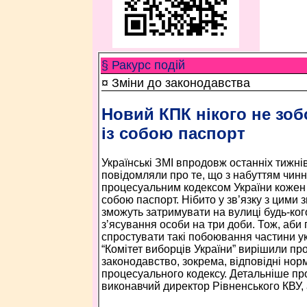
§ Ракурс подій
¤ Зміни до законодавства
Новий КПК нікого не зоб
із собою паспорт
Українські ЗМІ впродовж останніх тижн
повідомляли про те, що з набуттям чин
процесуальним кодексом України кожен 
собою паспорт. Нібито у зв’язку з цими 
зможуть затримувати на вулиці будь-кого
з’ясування особи на три доби. Тож, аби 
спростувати такі побоювання частини ук
“Комітет виборців України” вирішили пр
законодавство, зокрема, відповідні нор
процесуального кодексу. Детальніше пр
виконавчий директор Рівненського КВУ