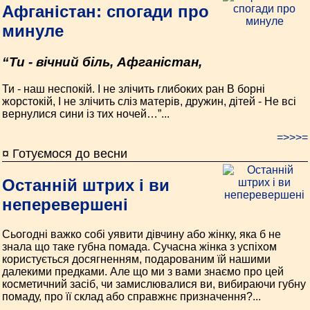
Афганістан: спогади про
минуле
“Ти - вічний біль, Афганістан,
Ти - наш неспокій. І не злічить глибоких ран В борні
жорстокій, І не злічить сліз матерів, дружин, дітей - Не всі
вернулися сини із тих ночей…”...
=>>>=
¤ Готуємося до весни
Останній штрих і ви
неперевершені
Сьогодні важко собі уявити дівчину або жінку, яка б не
знала що таке губна помада. Сучасна жінка з успіхом
користується досягненням, подарованим їй нашими
далекими предками. Але що ми з вами знаємо про цей
косметичний засіб, чи замислювалися ви, вибираючи губну
помаду, про її склад або справжнє призначення?...