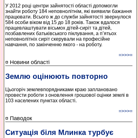
У 2012 році центри зайнятості області допомогли
знайти роботу 184 неповнолітнім, які виявили бажання
працювати. Всього ж до служби зайнятості звернулося
584 особи віком від 15 до 18 років. Також вдалося
працевлаштувати вісьмох дітей-сиріт та дітей,
позбавлених батьківського піклування, а п’ятьох
неповнолітніх сиріт скерували на професійне
навчання, по закінченню якого - на роботу.
=>>>=
¤ Новини області
Землю оцінюють повторно
Цьогоріч землевпорядниками краю заплановано
провести роботи з оновлення грошової оцінки землі в
103 населених пунктах області.
=>>>=
¤ Паводок
Ситуація біля Млинка турбує