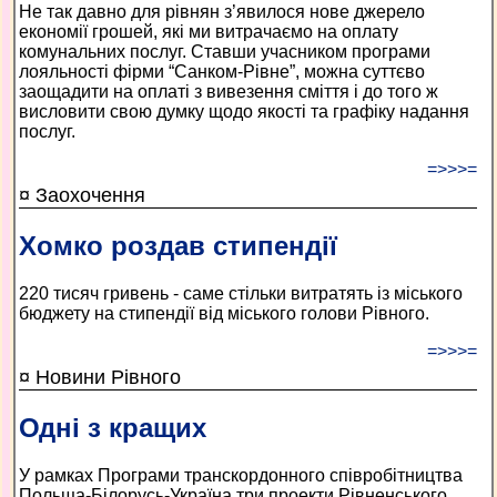
Не так давно для рівнян з’явилося нове джерело
економії грошей, які ми витрачаємо на оплату
комунальних послуг. Ставши учасником програми
лояльності фірми “Санком-Рівне”, можна суттєво
заощадити на оплаті з вивезення сміття і до того ж
висловити свою думку щодо якості та графіку надання
послуг.
=>>>=
¤ Заохочення
Хомко роздав стипендії
220 тисяч гривень - саме стільки витратять із міського
бюджету на стипендії від міського голови Рівного.
=>>>=
¤ Новини Рівного
Одні з кращих
У рамках Програми транскордонного співробітництва
Польща-Білорусь-Україна три проекти Рівненського