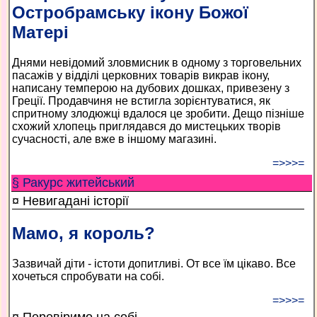
Остробрамську ікону Божої
Матері
Днями невідомий зловмисник в одному з торговельних
пасажів у відділі церковних товарів викрав ікону,
написану темперою на дубових дошках, привезену з
Греції. Продавчиня не встигла зорієнтуватися, як
спритному злодюжці вдалося це зробити. Дещо пізніше
схожий хлопець приглядався до мистецьких творів
сучасності, але вже в іншому магазині.
=>>>=
§ Ракурс житейський
¤ Невигадані історії
Мамо, я король?
Зазвичай діти - істоти допитливі. От все їм цікаво. Все
хочеться спробувати на собі.
=>>>=