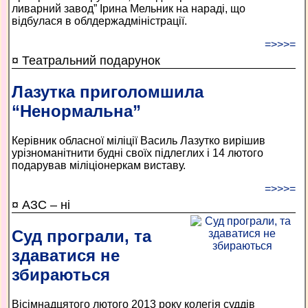
ливарний завод” Ірина Мельник на нараді, що
відбулася в облдержадміністрації.
=>>>=
¤ Театральний подарунок
Лазутка приголомшила
“Ненормальна”
Керівник обласної міліції Василь Лазутко вирішив
урізноманітнити будні своїх підлеглих і 14 лютого
подарував міліціонеркам виставу.
=>>>=
¤ АЗС – ні
Суд програли, та
здаватися не
збираються
Вісімнадцятого лютого 2013 року колегія суддів