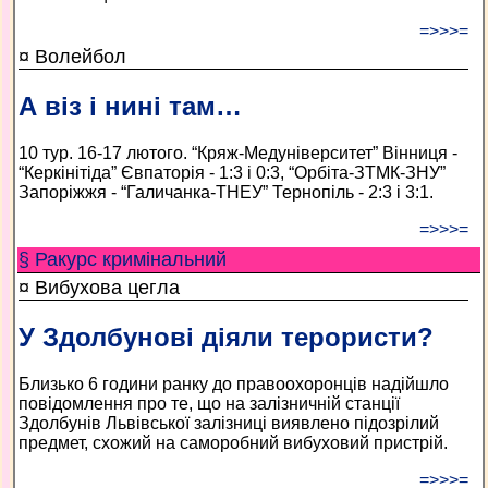
=>>>=
¤ Волейбол
А віз і нині там…
10 тур. 16-17 лютого. “Кряж-Медуніверситет” Вінниця -
“Керкінітіда” Євпаторія - 1:3 і 0:3, “Орбіта-ЗТМК-ЗНУ”
Запоріжжя - “Галичанка-ТНЕУ” Тернопіль - 2:3 і 3:1.
=>>>=
§ Ракурс кримінальний
¤ Вибухова цегла
У Здолбунові діяли терористи?
Близько 6 години ранку до правоохоронців надійшло
повідомлення про те, що на залізничній станції
Здолбунів Львівської залізниці виявлено підозрілий
предмет, схожий на саморобний вибуховий пристрій.
=>>>=