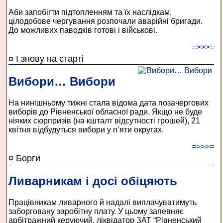
Аби запобігти підтопленням та їх наслідкам,
цілодобове чергування розпочали аварійні бригади.
До можливих паводків готові і військові.
=>>>=
¤ І знову на старті
Вибори… Вибори
На нинішньому тижні стала відома дата позачергових
виборів до Рівненської обласної ради. Якщо не буде
ніяких сюрпризів (на кшталт відсутності грошей), 21
квітня відбудуться вибори у п’яти округах.
=>>>=
¤ Борги
Ливарникам і досі обіцяють
Працівникам ливарного й надалі виплачуватимуть
заборговану заробітну плату. У цьому запевняє
арбітражний керуючий, ліквідатор ЗАТ “Рівненський