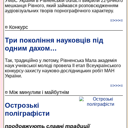
УМВС України в Рівненській області викрили 22-річного
мешканця Рівного, який займався розповсюдженням
аудіовізуальних творів порнографічного характеру.
=>>>=
¤ Конкурс
Три покоління науковців під
одним дахом…
Так, традиційно у лютому, Рівненська Мала академія
наук учнівської молоді провела ІІ етап Всеукраїнського
конкурсу-захисту науково-дослідницьких робіт МАН
України.
=>>>=
¤ Між минулим і майбутнім
Острозькі
поліграфісти
продовжують славні традиції