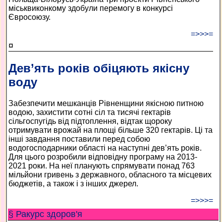
міськвиконкому здобули перемогу в конкурсі
Євросоюзу.
=>>>=
¤
Дев’ять років обіцяють якісну
воду
Забезпечити мешканців Рівненщини якісною питною
водою, захистити сотні сіл та тисячі гектарів
сільгоспугідь від підтоплення, відтак щороку
отримувати врожай на площі більше 320 гектарів. Ці та
інші завдання поставили перед собою
водогосподарники області на наступні дев’ять років.
Для цього розробили відповідну програму на 2013-
2021 роки. На неї планують спрямувати понад 763
мільйони гривень з державного, обласного та місцевих
бюджетів, а також і з інших джерел.
=>>>=
§ Ракурс здоров'я