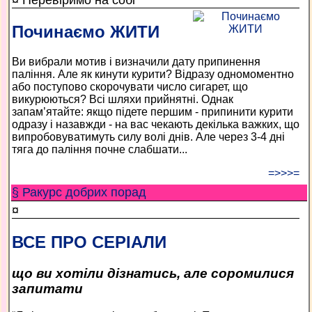
¤ Перевіримо на собі
Починаємо ЖИТИ
Ви вибрали мотив і визначили дату припинення
паління. Але як кинути курити? Відразу одномоментно
або поступово скорочувати число сигарет, що
викурюються? Всі шляхи прийнятні. Однак
запам’ятайте: якщо підете першим - припинити курити
одразу і назавжди - на вас чекають декілька важких, що
випробовуватимуть силу волі днів. Але через 3-4 дні
тяга до паління почне слабшати...
=>>>=
§ Ракурс добрих порад
¤
ВСЕ ПРО СЕРІАЛИ
що ви хотіли дізнатись, але соромилися
запитати