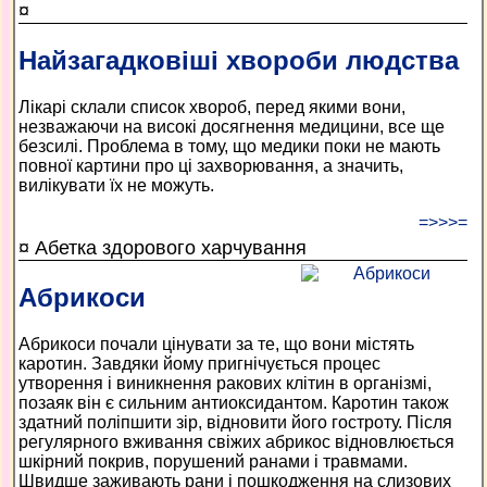
¤
Найзагадковіші хвороби людства
Лікарі склали список хвороб, перед якими вони,
незважаючи на високі досягнення медицини, все ще
безсилі. Проблема в тому, що медики поки не мають
повної картини про ці захворювання, а значить,
вилікувати їх не можуть.
=>>>=
¤ Абетка здорового харчування
Абрикоси
Абрикоси почали цінувати за те, що вони містять
каротин. Завдяки йому пригнічується процес
утворення і виникнення ракових клітин в організмі,
позаяк він є сильним антиоксидантом. Каротин також
здатний поліпшити зір, відновити його гостроту. Після
регулярного вживання свіжих абрикос відновлюється
шкірний покрив, порушений ранами і травмами.
Швидше заживають рани і пошкодження на слизових