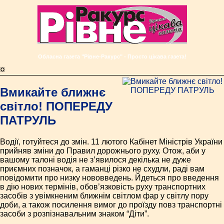
Обласна газета "Рівне-Ракурс" - Просто цікава газета!
¤
Вмикайте ближнє
світло! ПОПЕРЕДУ
ПАТРУЛЬ
Водії, готуйтеся до змін. 11 лютого Кабінет Міністрів України
прийняв зміни до Правил дорожнього руху. Отож, аби у
вашому талоні водія не з’явилося декілька не дуже
приємних позначок, а гаманці різко не схудли, раді вам
повідомити про низку нововведень. Йдеться про введення
в дію нових термінів, обов’язковість руху транспортних
засобів з увімкненим ближнім світлом фар у світлу пору
доби, а також посилення вимог до проїзду повз транспортні
засоби з розпізнавальним знаком “Діти”.