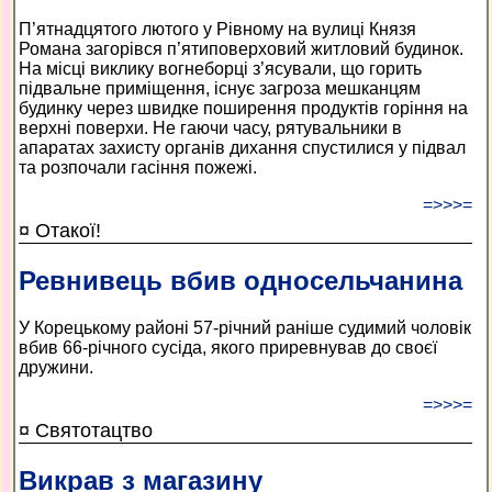
П’ятнадцятого лютого у Рівному на вулиці Князя
Романа загорівся п’ятиповерховий житловий будинок.
На місці виклику вогнеборці з’ясували, що горить
підвальне приміщення, існує загроза мешканцям
будинку через швидке поширення продуктів горіння на
верхні поверхи. Не гаючи часу, рятувальники в
апаратах захисту органів дихання спустилися у підвал
та розпочали гасіння пожежі.
=>>>=
¤ Отакої!
Ревнивець вбив односельчанина
У Корецькому районі 57-річний раніше судимий чоловік
вбив 66-річного сусіда, якого приревнував до своєї
дружини.
=>>>=
¤ Святотацтво
Викрав з магазину