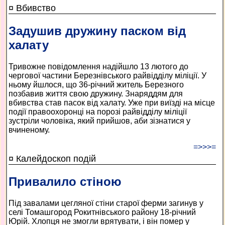
¤ Вбивство
Задушив дружину паском від
халату
Тривожне повідомлення надійшло 13 лютого до
чергової частини Березнівського райвідділу міліції. У
ньому йшлося, що 36-річний житель Березного
позбавив життя свою дружину. Знаряддям для
вбивства став пасок від халату. Уже при виїзді на місце
події правоохоронці на порозі райвідділу міліції
зустріли чоловіка, який прийшов, аби зізнатися у
вчиненому.
=>>>=
¤ Калейдоскоп подій
Привалило стіною
Під завалами цегляної стіни старої ферми загинув у
селі Томашгород Рокитнівського району 18-річний
Юрій. Хлопця не змогли врятувати, і він помер у