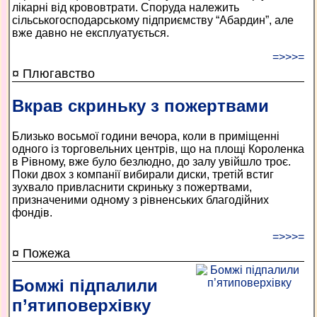
лікарні від крововтрати. Споруда належить
сільськогосподарському підприємству “Абардин”, але
вже давно не експлуатується.
=>>>=
¤ Плюгавство
Вкрав скриньку з пожертвами
Близько восьмої години вечора, коли в приміщенні
одного із торговельних центрів, що на площі Короленка
в Рівному, вже було безлюдно, до залу увійшло троє.
Поки двох з компанії вибирали диски, третій встиг
зухвало привласнити скриньку з пожертвами,
призначеними одному з рівненських благодійних
фондів.
=>>>=
¤ Пожежа
Бомжі підпалили
п’ятиповерхівку