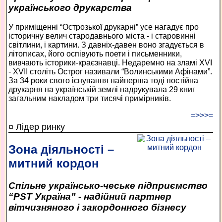
українського друкарства
У приміщенні “Острозької друкарні” усе нагадує про
історичну велич стародавнього міста - і старовинні
світлини, і картини. З давніх-давен воно згадується в
літописах, його оспівують поети і письменники,
вивчають історики-краєзнавці. Недаремно на зламі XVI
- XVII століть Острог називали “Волинськими Афінами”.
За 34 роки свого існування найперша тоді постійна
друкарня на українській землі надрукувала 29 книг
загальним накладом три тисячі примірників.
=>>>=
¤ Лідер ринку
Зона діяльності –
митний кордон
Спільне українсько-чеське підприємство
“PST Україна” - надійний партнер
вітчизняного і закордонного бізнесу