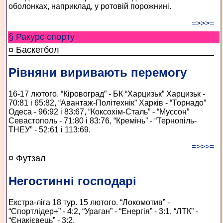
оболонках, наприклад, у ротовій порожнині.
=>>>=
§ Ракурс спорту
¤ Баскетбол
Рівняни виривають перемогу
16-17 лютого. “Кіровоград” - БК “Харцизьк” Харцизьк -
70:81 і 65:82, “Авантаж-Політехнік” Харків - “Торнадо”
Одеса - 96:92 і 83:67, “Коксохім-Сталь” - “Муссон”
Севастополь - 71:80 і 83:76, “Кремінь” - “Тернопіль-
ТНЕУ” - 52:61 і 113:69.
=>>>=
¤ Футзал
Негостинні господарі
Екстра-ліга 18 тур. 15 лютого. “Локомотив” -
“Спортлідер+” - 4:2, “Ураган” - “Енергія” - 3:1, “ЛТК” -
“Єнакієвець” - 3:2.