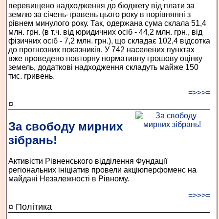
перевищено надходження до бюджету від плати за
землю за січень-травень цього року в порівнянні з
рівнем минулого року. Так, одержана сума склала 51,4
млн. грн. (в т.ч. від юридичних осіб - 44,2 млн. грн., від
фізичних осіб - 7,2 млн. грн.), що складає 102,4 відсотка
до прогнозних показників. У 742 населених пунктах
вже проведено повторну нормативну грошову оцінку
земель, додаткові надходження складуть майже 150
тис. гривень.
=>>>=
¤
За свободу мирних
зібрань!
Активісти Рівненського відділення Фундації
регіональних ініціатив провели акцію­перфоменс на
майдані Незалежності в Рівному.
=>>>=
¤ Політика