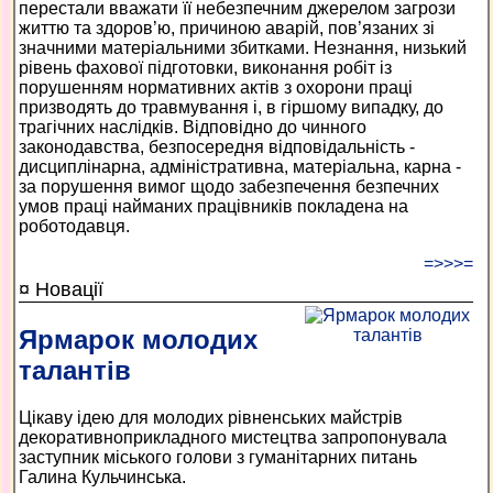
перестали вважати її небезпечним джерелом загрози
життю та здоров’ю, причиною аварій, пов’язаних зі
значними матеріальними збитками. Незнання, низький
рівень фахової підготовки, виконання робіт із
порушенням нормативних актів з охорони праці
призводять до травмування і, в гіршому випадку, до
трагічних наслідків. Відповідно до чинного
законодавства, безпосередня відповідальність ­
дисциплінарна, адміністративна, матеріальна, карна ­
за порушення вимог щодо забезпечення безпечних
умов праці найманих працівників покладена на
роботодавця.
=>>>=
¤ Новації
Ярмарок молодих
талантів
Цікаву ідею для молодих рівненських майстрів
декоративно­прикладного мистецтва запропонувала
заступник міського голови з гуманітарних питань
Галина Кульчинська.