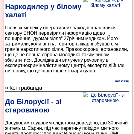
Наркодилер у білому
халаті
Після комплексу оперативних заходів працівники
сектору БНОН перевірили інформацію щодо
поширення ”дурман­зілля” 27­річним медиком. Його
затримали, коли він на території лікарні збував сім
грамів наркотичного зілля. Правоохоронці встановили,
що це не перша спроба молодика таким чином
збагатитися. Дослідивши вилучену речовину в
експертно­криміналістичному центрі, експерти дійшли
висновку, що це ніщо інше як марихуана.
=>>>=
¤ Контрабанда
До Білорусії - зі
старовиною
Досудовим і судовим слідством доведено, що 30­річний
житель м. Сарни, під час перетину поїздом митного
пункту пропуску “Удрицьк” Рівненської митниці ДМС