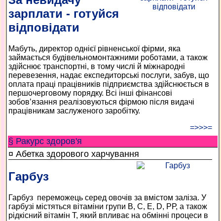
зарплати - готуйся
відповідати
Мабуть, директор однієї рівненської фірми, яка
займається будівельно­монтажними роботами, а також
здійснює транспортні, в тому числі й міжнародні
перевезення, надає експедиторські послуги, забув, що
оплата праці працівників підприємства здійснюється в
першочерговому порядку. Всі інші фінансові
зобов’язання реалізовуються фірмою після видачі
працівникам заслуженого заробітку.
=>>>=
§ Ракурс здоров'я
¤ Абетка здорового харчування
Гарбуз
Гарбуз ­ переможець серед овочів за вмістом заліза. У
гарбузі містяться вітаміни групи В, C, E, D, РР, а також
рідкісний вітамін T, який впливає на обмінні процеси в