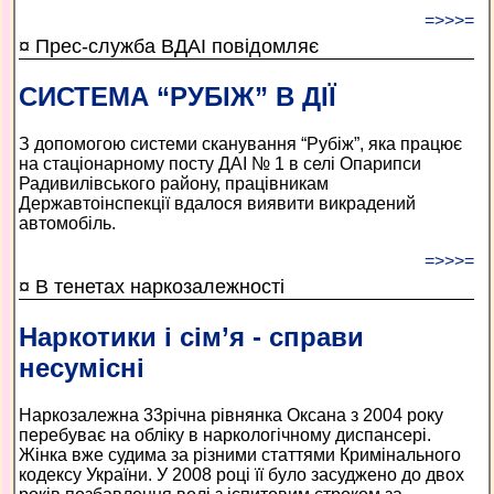
=>>>=
¤ Прес-служба ВДАІ повідомляє
СИСТЕМА “РУБІЖ” В ДІЇ
З допомогою системи сканування “Рубіж”, яка працює
на стаціонарному посту ДАІ № 1 в селі Опарипси
Радивилівського району, працівникам
Державтоінспекції вдалося виявити викрадений
автомобіль.
=>>>=
¤ В тенетах наркозалежності
Наркотики і сім’я - справи
несумісні
Наркозалежна 33­річна рівнянка Оксана з 2004 року
перебуває на обліку в наркологічному диспансері.
Жінка вже судима за різними статтями Кримінального
кодексу України. У 2008 році її було засуджено до двох