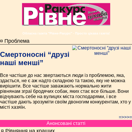
Обласна газета "Рівне-Ракурс" - Просто цікава газета!
¤ Проблема
Смертоносні “друзі
наші менші”
Все частіше до нас звертаються люди із проблемою, яка,
здається, не є аж надто складною та такою, яку не можна
вирішити. Все частіше заважають нормально жити
рівнянам зграї бродячих собак, яких стає все більше. Вони
відчувають себе на вулицях міста господарями, і все
частіше дають зрозуміти своїм двоногим конкурентам, хто у
місті хазяїн.
=>>>=
Анонсовані статті
¤ Рівняння на кращих