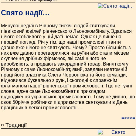
Свято надії…
Минулої неділі в Рівному тисячі людей святкували
піввіковий ювілей рівненського Льонокомбінату. Здається
нічого особливого у цій даті немає. Однак це лише на
перший погляд. Річ у тім, що наші промислові гіганти
давно вже нічого не святкують. Чому? Просто більшість з
них вже давно перетворилися на руїни або стали місцем
скупчення дрібних фірмочок, які самі нічого не
виробляють, а продають закордонний товар. Винятком у
Рівному є саме Льонокомбінат, який, завдяки невтомній
праці його власника Олега Червонюка та його команди,
відновився буквально з руїн, і сьогодні є справжнім
флагманом нашої рівненської промисловості. І це не гучні
слова, адже саме Льонокомбінат є прикладом
відродження української промисловості. Тому не дивно, що
своє 50­річчя робітники підприємства святкували в День
працівників легкої промисловості....
=>>>=
¤ Традиції