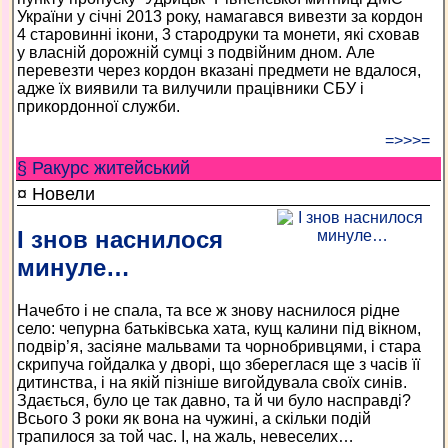
України у січні 2013 року, намагався вивезти за кордон
4 старовинні ікони, 3 стародруки та монети, які сховав
у власній дорожній сумці з подвійним дном. Але
перевезти через кордон вказані предмети не вдалося,
адже їх виявили та вилучили працівники СБУ і
прикордонної служби.
=>>>=
§ Ракурс житейський
¤ Новели
І знов наснилося
минуле…
Начебто і не спала, та все ж знову наснилося рідне
село: чепурна батьківська хата, кущ калини під вікном,
подвір’я, засіяне мальвами та чорнобривцями, і стара
скрипуча гойдалка у дворі, що збереглася ще з часів її
дитинства, і на якій пізніше вигойдувала своїх синів.
Здається, було це так давно, та й чи було насправді?
Всього 3 роки як вона на чужині, а скільки подій
трапилося за той час. І, на жаль, невеселих…