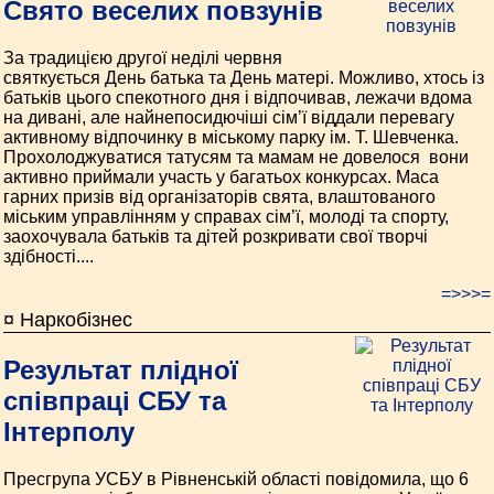
Свято веселих повзунів
За традицією другої неділі червня
святкується День батька та День матері. Можливо, хтось із
батьків цього спекотного дня і відпочивав, лежачи вдома
на дивані, але найнепосидючіші сім’ї віддали перевагу
активному відпочинку в міському парку ім. Т. Шевченка.
Прохолоджуватися татусям та мамам не довелося ­ вони
активно приймали участь у багатьох конкурсах. Маса
гарних призів від організаторів свята, влаштованого
міським управлінням у справах сім’ї, молоді та спорту,
заохочувала батьків та дітей розкривати свої творчі
здібності....
=>>>=
¤ Наркобізнес
Результат плідної
співпраці СБУ та
Інтерполу
Прес­група УСБУ в Рівненській області повідомила, що 6