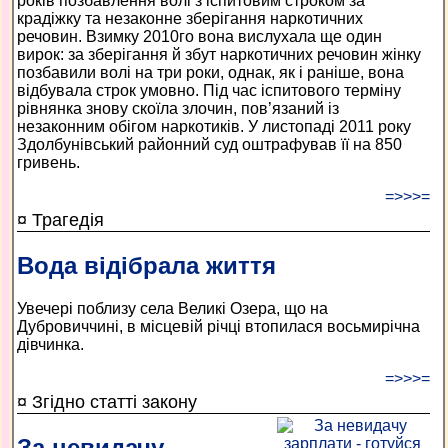
років позбавлення волі з іспитовим строком за
крадіжку та незаконне зберігання наркотичних
речовин. Взимку 2010­го вона вислухала ще один
вирок: за зберігання й збут наркотичних речовин жінку
позбавили волі на три роки, однак, як і раніше, вона
відбувала строк умовно. Під час іспитового терміну
рівнянка знову скоїла злочин, пов’язаний із
незаконним обігом наркотиків. У листопаді 2011 року
Здолбунівський районний суд оштрафував її на 850
гривень.
=>>>=
¤ Трагедія
Вода відібрала життя
Увечері поблизу села Великі Озера, що на
Дубровиччині, в місцевій річці втопилася восьмирічна
дівчинка.
=>>>=
¤ Згідно статті закону
За невидачу