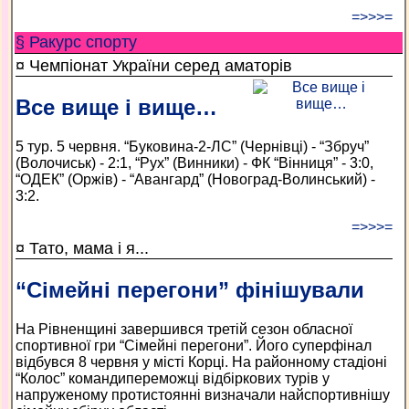
=>>>=
§ Ракурс спорту
¤ Чемпіонат України серед аматорів
Все вище і вище…
5 тур. 5 червня. “Буковина-2-ЛС” (Чернівці) - “Збруч”
(Волочиськ) - 2:1, “Рух” (Винники) - ФК “Вінниця” - 3:0,
“ОДЕК” (Оржів) - “Авангард” (Новоград-Волинський) -
3:2.
=>>>=
¤ Тато, мама і я...
“Сімейні перегони” фінішували
На Рівненщині завершився третій сезон обласної
спортивної гри “Сімейні перегони”. Його суперфінал
відбувся 8 червня у місті Корці. На районному стадіоні
“Колос” команди­переможці відбіркових турів у
напруженому протистоянні визначали найспортивнішу