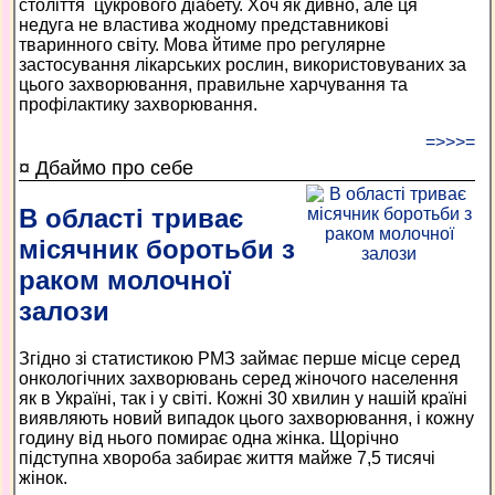
століття ­ цукрового діабету. Хоч як дивно, але ця
недуга не властива жодному представникові
тваринного світу. Мова йтиме про регулярне
застосування лікарських рослин, використовуваних за
цього захворювання, правильне харчування та
профілактику захворювання.
=>>>=
¤ Дбаймо про себе
В області триває
місячник боротьби з
раком молочної
залози
Згідно зі статистикою РМЗ займає перше місце серед
онкологічних захворювань серед жіночого населення
як в Україні, так і у світі. Кожні 30 хвилин у нашій країні
виявляють новий випадок цього захворювання, і кожну
годину від нього помирає одна жінка. Щорічно
підступна хвороба забирає життя майже 7,5 тисячі
жінок.