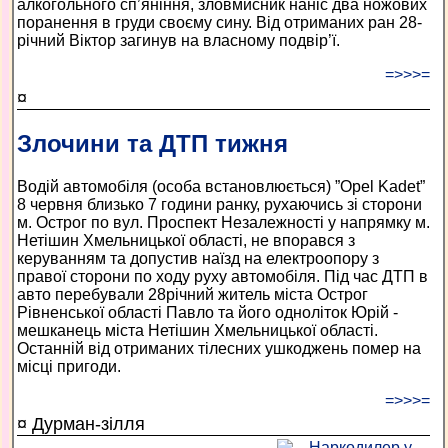
алкогольного сп’яніння, зловмисник наніс два ножових
поранення в груди своєму сину. Від отриманих ран 28­
річний Віктор загинув на власному подвір’ї.
=>>>=
¤
Злочини та ДТП тижня
Водій автомобіля (особа встановлюється) ”Opel Kadet”
8 червня близько 7 години ранку, рухаючись зі сторони
м. Острог по вул. Проспект Незалежності у напрямку м.
Нетішин Хмельницької області, не впорався з
керуванням та допустив наїзд на електроопору з
правої сторони по ходу руху автомобіля. Під час ДТП в
авто перебували 28­річний житель міста Острог
Рівненської області Павло та його одноліток Юрій ­
мешканець міста Нетішин Хмельницької області.
Останній від отриманих тілесних ушкоджень помер на
місці пригоди.
=>>>=
¤ Дурман-зілля