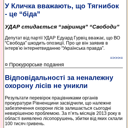
У Кличка вважають, що Тягнибок
- це “біда”
УДАР стидається “звіринця” “Свободи”
Депутат від партії УДАР Едуард Гурвіц вважає, що ВО
“Свобода” шкодить опозиції. Про це він заявив в
інтерв'ю інтернет­виданню “Українська правда”.
=>>>=
¤ Прокурорське подання
Відповідальності за неналежну
охорону лісів не уникли
Результати перевірок працівниками органів
прокуратури Рівненщини засвідчили, що належне
забезпечення охорони лісів залишається сьогодні
невирішеною проблемою. За п’ять місяців 2013 року в
області виявлено лісопорушень, збитки від яких склали
100 тисяч гривень.