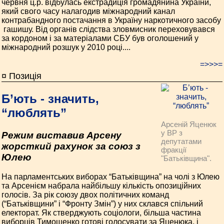
червня ц.р. відбулась екстрадиція громадянина України,
який свого часу налагодив міжнародний канал
контрабандного пос­тачання в Україну наркотичного засобу
­ гашишу. Від органів слідства зловмисник переховувався
за кордоном і за матеріалами СБУ був оголошений у
міжнародний розшук у 2010 році....
=>>>=
¤ Позиція
Б’ють - значить,
“люблять”
Арсеній Яценюк
у ВР з
Режим виставив Арсену
депутатами
жорсткий рахунок за союз з
фракції
Юлею
"Батьківщина".
На парламентських виборах “Батьківщина” на чолі з Юлею
та Арсенієм набрала найбільшу кількість опозиційних
голосів. За рік союзу двох політичних команд
(“Батьківщини” і “Фронту Змін”) у них склався спільний
електорат. Як стверджують соціологи, більша частина
виборців Тимошенко готові голосувати за Яценюка, і