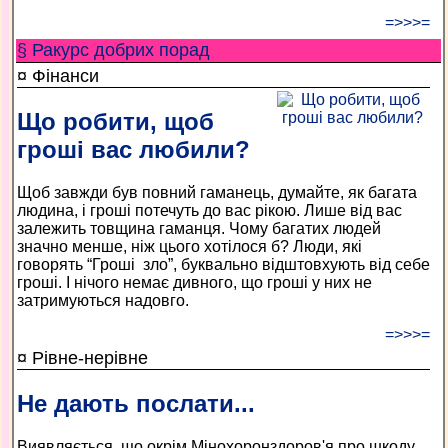
=>>>=
§ Ракурс добрих порад
¤ Фінанси
Що робити, щоб
гроші вас любили?
Щоб завжди був пов­ний гаманець, думайте, як багата
людина, і гроші потечуть до вас рікою. Лише від вас
залежить товщина гаманця. Чому багатих людей
значно менше, ніж цього хотілося б? Люди, які
говорять “Гроші ­ зло”, буквально відштовхують від себе
гроші. І нічого немає дивного, що гроші у них не
затримуються надовго.
=>>>=
¤ Рівне-нерівне
Не дають послати...
Виявляється, що окрім Мінохорон­здоров'я про шкоду