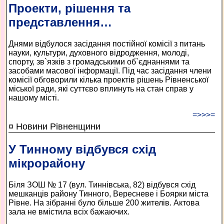
Проекти, рішення та
представлення…
Днями відбулося засідання пос­тійної комісії з питань
науки, культури, духовного відродження, молоді,
спорту, зв`язків з громадськими об`єднаннями та
засобами масової інформації. Під час засідання члени
комісії обговорили кілька проектів рішень Рівненської
міської ради, які суттєво вплинуть на стан справ у
нашому місті.
=>>>=
¤ Новини Рівненщини
У Тинному відбувся схід
мікрорайону
Біля ЗОШ № 17 (вул. Тиннівська, 82) відбувся схід
мешканців району Тинного, Вересневе і Боярки міста
Рівне. На зібранні було більше 200 жителів. Актова
зала не вмістила всіх бажаючих.