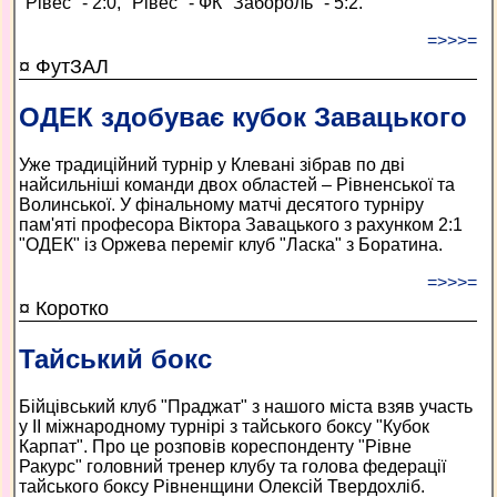
"Рівес" - 2:0, "Рівес" - ФК "Забороль" - 5:2.
=>>>=
¤ ФутЗАЛ
ОДЕК здобуває кубок Завацького
Уже традиційний турнір у Клевані зібрав по дві
найсильніші команди двох областей – Рівненської та
Волинської. У фінальному матчі десятого турніру
пам'яті професора Віктора Завацького з рахунком 2:1
"ОДЕК" із Оржева переміг клуб "Ласка" з Боратина.
=>>>=
¤ Коротко
Тайський бокс
Бійцівський клуб "Праджат" з нашого міста взяв участь
у ІІ міжнародному турнірі з тайського боксу "Кубок
Карпат". Про це розповів кореспонденту "Рівне
Ракурс" головний тренер клубу та голова федерації
тайського боксу Рівненщини Олексій Твердохліб.