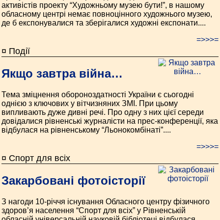
активістів проекту “Художньому музею бути!”, в нашому
обласному центрі немає повноцінного художнього музею,
де б експонувалися та зберігалися художні експонати....
=>>>=
¤ Події
Якщо завтра війна…
Тема зміцнення обороноздатності України є сьогодні
однією з ключових у вітчизняних ЗМІ. При цьому
випливають дуже дивні речі. Про одну з них цієї середи
довідалися рівненські журналісти на прес-конференції, яка
відбулася на рівненському “Льонокомбінаті”....
=>>>=
¤ Спорт для всіх
Закарбовані фотоісторії
З нагоди 10-річчя існування Обласного центру фізичного
здоров’я населення “Спорт для всіх” у Рівненській
обласній універсальній науковій бібліотеці відбулася