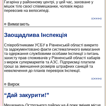
Гагаріна у районному центрі, у цей час, заховане у
мішок тіло своєї співмешканки, чоловік якраз
перевозив на велосипеді.
=>>>=
¤ Вимагають
Заощадлива Інспекція
Співробітниками УСБУ в Рівненській області викрито
та задокументовано факти систематичного вимагання
та одержання службовими особами Інспекції з питань
захисту прав споживачів у Рівненській області хабарів
з мереж супермаркетів та АЗС. Підприємці платили
гроші за зменшення розмірів штрафних санкцій та
невключення до планів перевірок Інспекції.
=>>>=
¤ Вирок
“Дай закурити!”
Мешканець Острозького району на 4 роки змінив місце