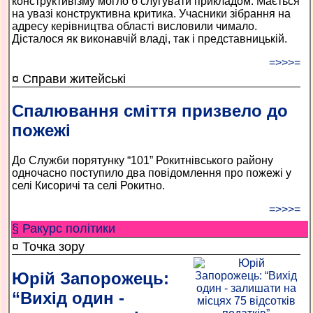
конструктивізму могло б слугувати прикладом. Мається
на увазі конструктивна критика. Учасники зібрання на
адресу керівництва області висловили чимало.
Дісталося як виконавчій владі, так і представницькій.
=>>>=
¤ Справи житейські
Спалювання сміття призвело до
пожежі
До Служби порятунку “101” Рокитнівського району
одночасно поступило два повідомлення про пожежі у
селі Кисоричі та селі Рокитно.
=>>>=
§ Ракурс політики
¤ Точка зору
Юрій Запорожець:
“Вихід один -