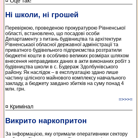
¤ Оце так!
Ні школи, ні грошей
Перевіркою, проведеною прокуратурою Рівненської
області, встановлено, що посадові особи
Департаменту з питань будівництва та архітектури
Рівненськaої обласної державної адміністрації та
приватного будівельного підприємства розтратили
бюджетні кошти в особливо великих розмірах шляхом
внесення неправдивих даних в акти виконаних робіт з
будівництва школи в с. Будераж Здолбунівського
району. Як наслідок – в експлуатацію здано лише
частину цілісного майнового комплексу навчального
закладу, а бюджету завдано збитків на суму понад 4
млн. грн.
=>>>=
¤ Кримінал
Викрито наркопритон
За інформацією, яку отримали оперативники сектору