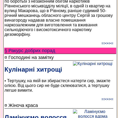
по боротьбі з незаконним обігом наркотиків
Рівненського міськвідділу міліції, в одній із квартир на
вулиці Макарова, що в Рівному, раніше судимий 50-
річний мешканець обласного центру Сергій за грошову
винагороду надавав власне помешкання
наркозалежним для виготовлення та вживання
сильнодіючого і високотоксичного наркотику
дезоморфіну.
=>>>=
§ Ракурс добрих порад
¤ Господині на замітку
Кулінарні хитрощі
• Тертушку, на якій ви збираєтеся натерти сир, змажте
олією. Від цього сир не буде склеюватися, а тертушку
легше вимити.
=>>>=
¤ Жіноча краса
Ламінуємо волосся