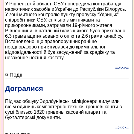
У Рівненській області СБУ попередила контрабанду
наркотичних засобів з України до Республіки Білорусь.
У зоні митного контролю пункту пропуску “Удрицьк”
співробітники СБУ, спільно з митниками та
прикордонниками, затримали 19-річного жителя
Рівненщини, в натільній білизні якого було приховано
6,3 грама ацетильованого опію та 2,6 грама канабісу.
Встановлено, що правопорушник раніше
неодноразово притягувався до кримінальної
відповідальності й був засуджений за крадіжку та
незаконне носіння кастету.
=>>>=
¤ Події
Догралися
Під час обшуку Здолбунівські міліціонери вилучили
вісім одиниць комп’ютерної техніки, грошові кошти в
сумі близько 1820 гривень, касовий апарат та
бухгалтерські документи.
=>>>=