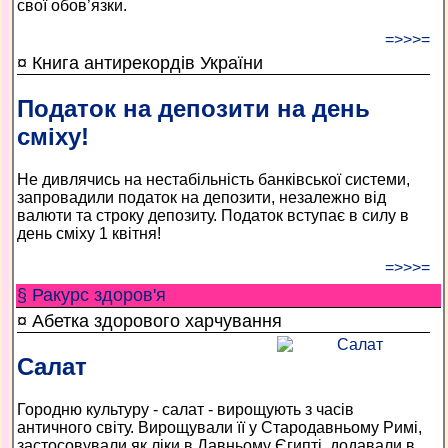
свої обов’язки.
=>>>=
¤ Книга антирекордів України
Податок на депозити на день
сміху!
Не дивлячись на нестабільність банківської системи,
запровадили податок на депозити, незалежно від
валюти та строку депозиту. Податок вступає в силу в
день сміху 1 квітня!
=>>>=
§ Ракурс здоров'я
¤ Абетка здорового харчування
Cалат
Городню культуру - салат - вирощують з часів
античного світу. Вирощували її у Стародавньому Римі,
застосовували як ліки в Давньому Єгипті, додавали в