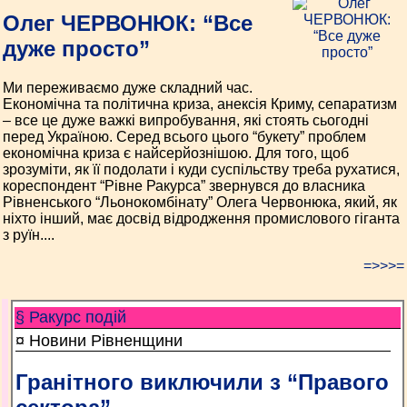
Олег ЧЕРВОНЮК: “Все
дуже просто”
Ми переживаємо дуже складний час.
Економічна та політична криза, анексія Криму, сепаратизм
– все це дуже важкі випробування, які стоять сьогодні
перед Україною. Серед всього цього “букету” проблем
економічна криза є найсерйознішою. Для того, щоб
зрозуміти, як її подолати і куди суспільству треба рухатися,
кореспондент “Рівне Ракурса” звернувся до власника
Рівненського “Льонокомбінату” Олега Червонюка, який, як
ніхто інший, має досвід відродження промислового гіганта
з руїн....
=>>>=
§ Ракурс подій
¤ Новини Рівненщини
Гранітного виключили з “Правого