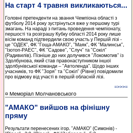
На старт 4 травня викликаються...
Головні претенденти на звання Чемпіона області з
футболу 2014 року зустрінуться вже у першому турі
змагань. На нараді з питань проведення чемпіонату,
першості та розіграшу Кубку області 2014 року лише
вісім команд підтвердили свою участь у Першій лізі -
це "ОДЕК", ФК "Гоща-АМАКО", "Маяк", ФК "Малинськ",
"Ізотоп-РАЕС", ФК "Садове", "Случ" та "Сокіл"
(Радивилів). Пізніше до них долучився "Локомотив" із
Здолбунова, який став правонаступником іншої
здолбунівської команди – "Автоленда". Щодо інших
учасників, то ФК "Зоря" та "Сокіл" (Рівне) повідомили
про відмову від участі в першій обласній лізі.
=>>>=
¤ Меморіал Молчановського
"АМАКО" вийшов на фінішну
пряму
Результати перенесених ігор. "АМАКО" (Симонів) -