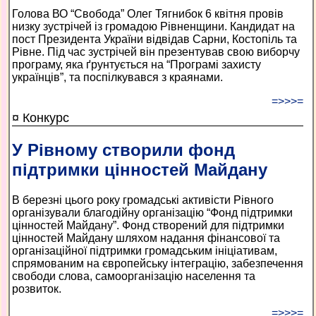
Голова ВО “Свобода” Олег Тягнибок 6 квітня провів
низку зустрічей із громадою Рівненщини. Кандидат на
пост Президента України відвідав Сарни, Костопіль та
Рівне. Під час зустрічей він презентував свою виборчу
програму, яка ґрунтується на “Програмі захисту
українців”, та поспілкувався з краянами.
=>>>=
¤ Конкурс
У Рівному створили фонд
підтримки цінностей Майдану
В березні цього року громадські активісти Рівного
організували благодійну організацію “Фонд підтримки
цінностей Майдану”. Фонд створений для підтримки
цінностей Майдану шляхом надання фінансової та
організаційної підтримки громадським ініціативам,
спрямованим на європейську інтеграцію, забезпечення
свободи слова, самоорганізацію населення та
розвиток.
=>>>=