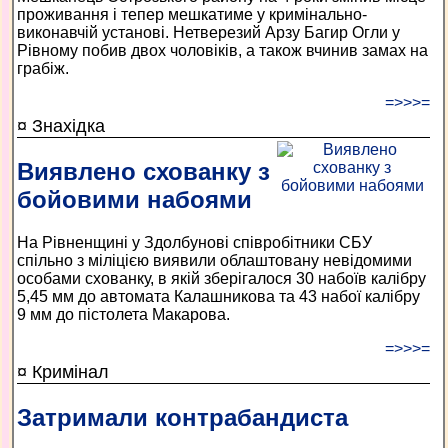
проживання і тепер мешкатиме у кримінально-
виконавчій установі. Нетверезий Арзу Багир Огли у
Рівному побив двох чоловіків, а також вчинив замах на
грабіж.
=>>>=
¤ Знахідка
Виявлено схованку з
бойовими набоями
На Рівненщині у Здолбунові співробітники СБУ
спільно з міліцією виявили облаш­товану невідомими
особами схованку, в якій зберігалося 30 набоїв калібру
5,45 мм до автомата Калашникова та 43 набої калібру
9 мм до пістолета Макарова.
=>>>=
¤ Кримінал
Затримали контрабандиста