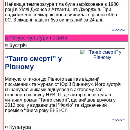
Найвища температура тіла була зафіксована в 1980
році в Уіллі Джонса з Атланти, шт. Джорджія. При
надходженні в лікарню вона виявилася рівною 46,5
0С. З лікарні пацієнт був виписаний за 24 дні.
=>>>=
§ Ракурс культури і освіти
¤ Зустріч
“Танго смерті” у
Рівному
Минулого тижня до Рівного завітав відомий
письменник та журналіст Юрій Винничук. Його зустріч
із шанувальниками відбулася в актовому залі
головного корпусу НУВГП, де автор презентував
читачам роман “Танго смерті”, що вийшов друком у
2012 році у видавництві “Фоліо” та відзначений
премією “Книга року Бі-Бі-Сі”.
=>>>=
¤ Культура