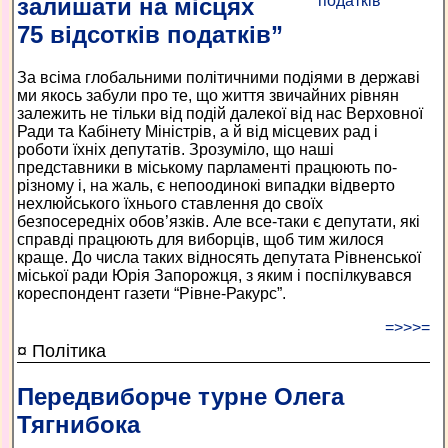
залишати на місцях
75 відсотків податків”
За всіма глобальними політичними подіями в державі
ми якось забули про те, що життя звичайних рівнян
залежить не тільки від подій далекої від нас Верховної
Ради та Кабінету Міністрів, а й від місцевих рад і
роботи їхніх депутатів. Зрозуміло, що наші
представники в міському парламенті працюють по-
різному і, на жаль, є непоодинокі випадки відверто
нехлюйського їхнього ставлення до своїх
безпосередніх обов’язків. Але все-таки є депутати, які
справді працюють для виборців, щоб тим жилося
краще. До числа таких відносять депутата Рівненської
міської ради Юрія Запорожця, з яким і поспілкувався
кореспондент газети “Рівне-Ракурс”.
=>>>=
¤ Політика
Передвиборче турне Олега
Тягнибока