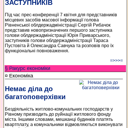
ЗАСТУПНИКІВ
Під час прес-конференції 7 квітня для представників
місцевих засобів масової інформації голова
Рівненської облдержадміністрації Сергій Рибачок
представив новопризначених першого заступника
голови облдержадміністрації Юрія Приварського,
заступників голови облдержадміністрації Тараса
Пустовіта й Олександра Савчука та розповів про їх
функціональні повноваження.
=>>>=
§ Ракурс економiки
¤ Економіка
Немає діла до
багатоповерхівки
Бездіяльність житлово-комунальних господарств у
Рівному призводить до руйнації житлового фонду
міста. Іншими словами, мешканці будинків платять
квартплату, а комунальники відмовляються виконувати