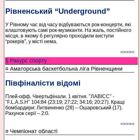
Рівненський “Underground”
У Рівному час від часу відбуваються рок-концерти, які
влаш­товують самі рок-музиканти. На жаль, постійного
місця, в якому б регулярно проходили виступи
“рокерів”, у місті нема.
=>>>=
§ Ракурс спорту
¤ Аматорська баскетбольна ліга Рівненщини
Півфіналісти відомі
Плей-офф. Чвертьфінали. 1 квітня. "ЛАВІСС" -
"F.L.A.S.H" 104:84 (23:19; 27:22; 34:16; 20:27). Кращі
бомбардири: Литвиненко (28) – Ошаровський (17).
Рахунок серії – 2:0.
=>>>=
¤ Чемпіонат області