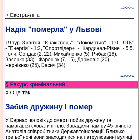
=>>>=
¤ Екстра-ліга
Надія "померла" у Львові
19 тур. 3 квітня. "Єнакієвець" - "Локомотив" – 1:0, "ЛТК"
- "Енергія" - 1:2, "Спортлідер+" - "Кардинал-Рівне" - 5:5.
Голи: Сондак (2, 22), Михайленко (5), Рибак (18),
Засенко (33) - Фаренюк (7, 15), Дармовіс (20),
Чернієнко (25), Басич (34).
=>>>=
§ Ракурс кримінальний
¤ Оце так...
Забив дружину і помер
У Сарнах чоловік до смерті побив дружину та
намагався сховати її тіло. Завадили наміру 45-річного
Анатолія співробітники Державтоінспекції. Близько
третьої ночі вони знаходилися на патрулюванні вулиці