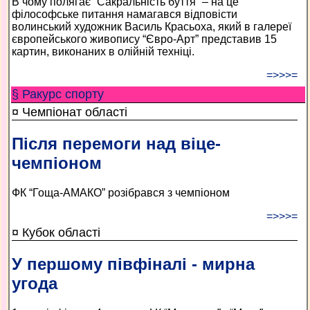
В чому полягає “Сакральність буття” – на це
філософське питання намагався відповісти
волинський художник Василь Красьоха, який в галереї
європейського живопису “Євро-Арт” представив 15
картин, виконаних в олійній техніці.
=>>>=
§ Ракурс спорту
¤ Чемпіонат області
Після перемоги над віце-
чемпіоном
ФК “Гоща-АМАКО” розібрався з чемпіоном
=>>>=
¤ Кубок області
У першому півфіналі - мирна
угода