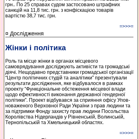
грн.. По 25 справах судом застосовано штрафних
санкцій на 11,8 тис. грн. з конфіскацією товарів
вартістю 38,7 тис. грн.
=>>>=
¤ Дослідження
Жінки і політика
Роль та місце жінки в органах місцевого
самоврядування досліджують активісти та громадські
діячі. Нещодавно представники громадської організації
“Центр політичних студій та аналітики” презентували
результати дослідження, яке відбувалося в рамках
проекту “Функціональне обстеження місцевої влади
щодо ефективності виконання державної гендерної
політики”. Проект відбувався за сприяння офісу Упов­
новаженого Верховної Ради України з прав людини та
за підтримки Фонду захисту прав людини Посольства
Королівства Нідерландів у Рівненській, Волинській,
Тернопільській та Хмельницький областях.
=>>>=