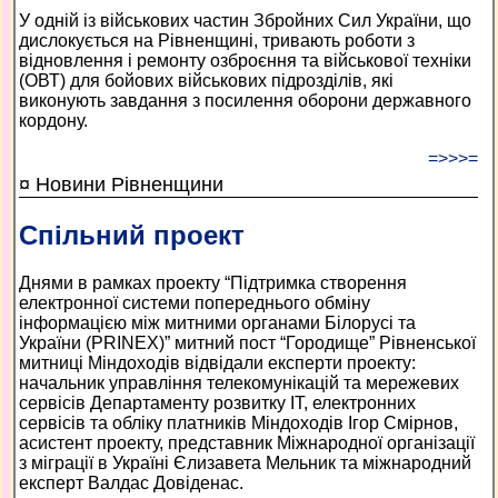
У одній із військових частин Збройних Сил України, що
дислокується на Рівненщині, тривають роботи з
відновлення і ремонту озброєння та військової техніки
(ОВТ) для бойових військових підрозділів, які
виконують завдання з посилення оборони державного
кордону.
=>>>=
¤ Новини Рівненщини
Спільний проект
Днями в рамках проекту “Підтримка створення
електронної системи попереднього обміну
інформацією між митними органами Білорусі та
України (PRINEX)” митний пост “Городище” Рівненської
митниці Міндоходів відвідали експерти проекту:
начальник управління телекомунікацій та мережевих
сервісів Департаменту розвит­ку ІТ, електронних
сервісів та обліку платників Міндоходів Ігор Смірнов,
асистент проекту, представник Міжнародної організації
з міграції в Україні Єлизавета Мельник та міжнародний
експерт Валдас Довіденас.