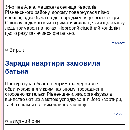
34-річна Алла, мешканка селища Квасилів
Рівненського району, додому повернулася пізно
ввечері, адже була на дні народження у своєї сестри.
Опівночі в двері почав гримати чоловік, який ще зранку
ледь тримався на ногах. Черговий сімейний конфлікт
цього разу закінчився фатально.
=>>>=
¤ Вирок
Заради квартири замовила
батька
Прокуратура області підтримала державне
обвинувачення у кримінальному провадженні
стосовно жительки Рівненщини, яка організувала
вбивство батька з метою успадкування його квартири,
та 4 її спільників - виконавців злочину.
=>>>=
¤ Блудний син