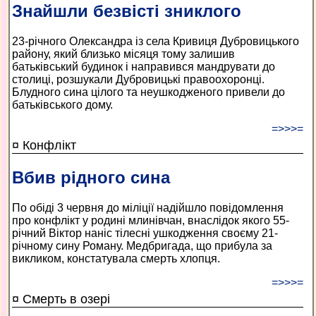
Знайшли безвісті зниклого
23-річного Олександра із села Кривиця Дубровицького
району, який близько місяця тому залишив
батьківський будинок і направився мандрувати до
столиці, розшукали Дубровицькі правоохоронці.
Блудного сина цілого та неушкодженого привели до
батьківського дому.
=>>>=
¤ Конфлікт
Вбив рідного сина
По обіді 3 червня до міліції надійшло повідомлення
про конфлікт у родині млинівчан, внаслідок якого 55-
річний Віктор наніс тілесні ушкодження своєму 21-
річному сину Роману. Медбригада, що прибула за
викликом, констатувала смерть хлопця.
=>>>=
¤ Смерть в озері