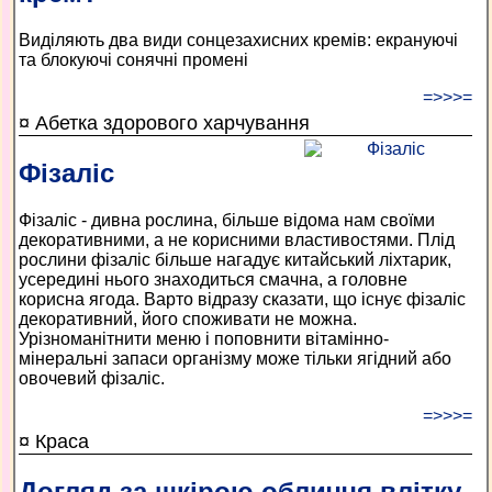
Виділяють два види сонцезахисних кремів: екрануючі
та блокуючі сонячні промені
=>>>=
¤ Абетка здорового харчування
Фізаліс
Фізаліс - дивна рослина, більше відома нам своїми
декоративними, а не корисними властивостями. Плід
рослини фізаліс більше нагадує китайський ліхтарик,
усередині нього знаходиться смачна, а головне
корисна ягода. Варто відразу сказати, що існує фізаліс
декоративний, його споживати не можна.
Урізноманітнити меню і поповнити вітамінно-
мінеральні запаси організму може тільки ягідний або
овочевий фізаліс.
=>>>=
¤ Краса
Догляд за шкірою обличчя влітку