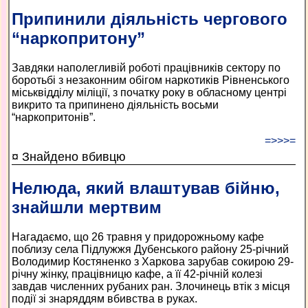
Припинили діяльність чергового
“наркопритону”
Завдяки наполегливій роботі працівників сектору по
боротьбі з незаконним обігом наркотиків Рівненського
міськвідділу міліції, з початку року в обласному центрі
викрито та припинено діяльність восьми
“наркопритонів”.
=>>>=
¤ Знайдено вбивцю
Нелюда, який влаштував бійню,
знайшли мертвим
Нагадаємо, що 26 травня у придорожньому кафе
поблизу села Підлужжя Дубенського району 25-річний
Володимир Костяненко з Харкова зарубав сокирою 29-
річну жінку, працівницю кафе, а її 42-річній колезі
завдав численних рубаних ран. Злочинець втік з місця
події зі знаряддям вбивства в руках.