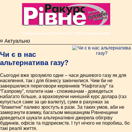
Обласна газета "Рівне-Ракурс" - Просто цікава газета!
¤ Актуально
Чи є в нас
альтернатива газу?
Сьогодні вже зрозуміло одне – часи дешевого газу як для
населення, так і для бізнесу закінчилися. Чим би не
завершилися переговори керівників “Нафтогазу” та
“Газпрому”, платити нам - споживачам - доведеться
набагато більше, а враховуючи нинішній курс долара (газ
купується саме за цю валюту), суми в рахунках за
“блакитне” паливо зростуть в рази. За таких умов, аби не
замерзнути взимку, багатьом мешканцям Рівненщини
доведеться шукати альтернативні джерела обігріву
будинків, офісів та підприємств. І тут нічого не поробиш, бо
такі реалії життя.