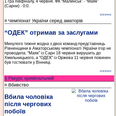
1 гра півфіналу, 4 червня. ФК “Малинськ” - “Маяк”
(Сарни) - 0:0.
=>>>=
¤ Чемпіонат України серед аматорів
“ОДЕК” отримав за заслугами
Минулого тижня жодна з двох команд-представниць
Рівненщини в Аматорському чемпіонаті України ігор не
проводила. “Маяк” із Сарн 18 червня вирушить до
Хмельницького, а “ОДЕК” із Оржева 11 червня повинен
був гостювати у Вінниці.
=>>>=
§ Ракурс кримінальний
¤ Вбивство
Вбила чоловіка
після чергових
побоїв