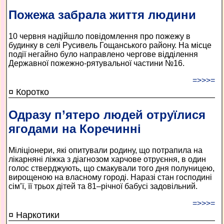
Пожежа забрала життя людини
10 червня надійшло повідомлення про пожежу в
будинку в селі Русивель Гощанського району. На місце
події негайно було направлено чергове відділення
Державної пожежно-рятувальної частини №16.
=>>>=
¤ Коротко
Одразу п’ятеро людей отруїлися
ягодами на Коречинні
Міліціонери, які опитували родину, що потрапила на
лікарняні ліжка з діагнозом харчове отруєння, в один
голос стверджують, що смакували того дня полуницею,
вирощеною на власному городі. Наразі стан господині
сім’ї, її трьох дітей та 81–річної бабусі задовільний.
=>>>=
¤ Наркотики