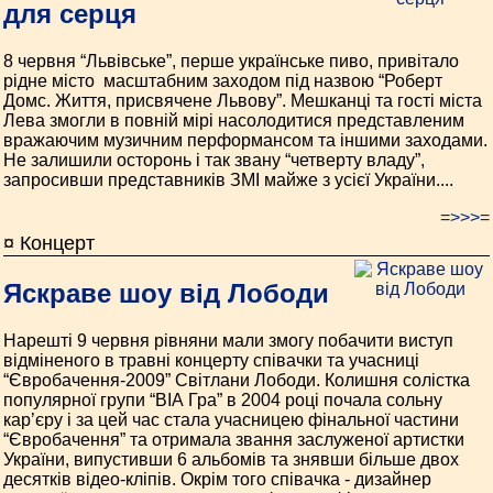
для серця
8 червня “Львівське”, перше українське пиво, привітало
рідне місто ­ масштабним заходом під назвою “Роберт
Домс. Життя, присвячене Львову”. Мешканці та гості міста
Лева змогли в повній мірі насолодитися представленим
вражаючим музичним перформансом та іншими заходами.
Не залишили осторонь і так звану “четверту владу”,
запросивши представників ЗМІ майже з усієї України....
=>>>=
¤ Концерт
Яскраве шоу від Лободи
Нарешті 9 червня рівняни мали змогу побачити виступ
відміненого в травні концерту співачки та учасниці
“Євробачення-2009” Світлани Лободи. Колишня солістка
популярної групи “ВІА Гра” в 2004 році почала сольну
кар’єру і за цей час стала учасницею фінальної частини
“Євробачення” та отримала звання заслуженої артистки
України, випустивши 6 альбомів та знявши більше двох
десятків відео-кліпів. Окрім того співачка - дизайнер