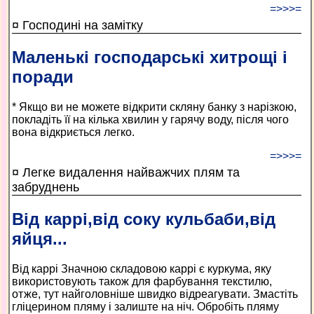
=>>>=
¤ Господині на замітку
Маленькі господарські хитрощі і
поради
* Якщо ви не можете відкрити скляну банку з нарізкою,
покладіть її на кілька хвилин у гарячу воду, після чого
вона відкриється легко.
=>>>=
¤ Легке видалення найважчих плям та
забруднень
Від каррі,від соку кульбаби,від
яйця...
Від каррі Значною складовою каррі є куркума, яку
використовують також для фарбування текстилю,
отже, тут найголов­ніше швидко відреагувати. Змастіть
гліцерином пляму і залиште на ніч. Обробіть пляму