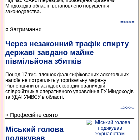
Під час кожної перевірки, проведеної органами
Міндоходів області, встановлено порушення
законодавства.
=>>>=
¤ Затримання
Через незаконний трафік спирту
державі завдано майже
півмільйона збитків
Понад 17 тис. пляшок фальсифікованих алкогольних
напоїв не потраплять у торгівельну мережу
Рівненщини внаслідок скоординованих дій
співробітників оперативного управління ГУ Міндоходів
та УДАІ УМВСУ в області.
=>>>=
¤ Професійне свято
Міський голова
подякував