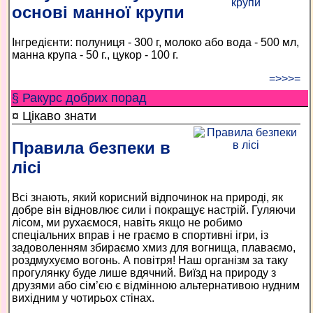
основі манної крупи
Інгредієнти: полуниця - 300 г, молоко або вода - 500 мл,
манна крупа - 50 г., цукор - 100 г.
=>>>=
§ Ракурс добрих порад
¤ Цікаво знати
Правила безпеки в
лісі
Всі знають, який корисний відпочинок на природі, як
добре він відновлює сили і покращує настрій. Гуляючи
лісом, ми рухаємося, навіть якщо не робимо
спеціальних вправ і не граємо в спортивні ігри, із
задоволенням збираємо хмиз для вогнища, плаваємо,
роздмухуємо вогонь. А повітря! Наш організм за таку
прогулянку буде лише вдячний. Виїзд на природу з
друзями або сім’єю є відмінною альтернативою нудним
вихідним у чотирьох стінах.