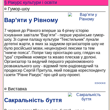
§ Ракурс культури і освіти
¤ Гумор-шоу
Вар’яти у Рівному
7 червня до Рівного вперше за 4-річну історію
існування завітали “Вар’яти” - перше українське гумор-
шоу. Зі сцени палацу культури “Текстильник” лунали
дотепні жарти, в яких за задумом організаторів шоу не
було російської мови, нецензурної лексики та тем
“нижче пояса”. Попри таку орієнтацію шоу, глядач на
“ура” сприймав номери та жваво плескав у долоні.
Організатор та ведучий першого україномовного
розважального шоу - відомий теле-радіоведучий та
продюсер Сергій Притула, який повідав кореспонденту
газети “Рівне Ракурс” про цей шоу-проект.
=>>>=
¤ Виставка
Сакральність буття