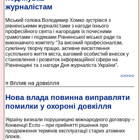
журналістам
Міський голова Володимир Хомко зустрівся з
рівненськими журналістами з нагоди їхнього
професійного свята і нагородив їх почесними
грамотами і подяками Рівненської міської ради та
виконавчого комітету “За високий професіоналізм,
сумлінну творчу працю, активне висвітлення
суспільного життя міста, вагомий особистий внесок у
становлення і розвиток інформаційної сфери на
Рівненщині та з нагоди Дня журналіста України”.
=>>>=
¤ Вплив на довкілля
Нова влада повинна виправляти
помилки у охороні довкілля
Україну визнали порушницею міжнародного договору –
Конвенції Еспо – при прийнятті рішення про
продовження термінів експлуатації старих атомних
блоків.