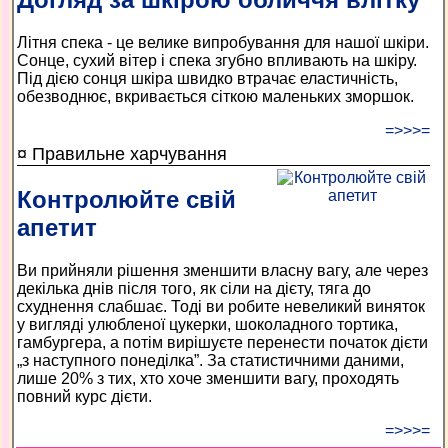
Літня спека - це велике випробування для нашої шкіри.
Сонце, сухий вітер і спека згубно впливають на шкіру.
Під дією сонця шкіра швидко втрачає еластичність,
обезводнює, вкривається сіткою маленьких зморшок.
=>>>=
¤ Правильне харчування
Контролюйте свій
апетит
Ви прийняли рішення зменшити власну вагу, але через
декілька днів після того, як сіли на дієту, тяга до
схуднення слабшає. Тоді ви робите невеликий виняток
у вигляді улюбленої цукерки, шоколадного тортика,
гамбургера, а потім вирішуєте перенести початок дієти
„з наступного понеділка”. За статистичними даними,
лише 20% з тих, хто хоче зменшити вагу, проходять
повний курс дієти.
=>>>=