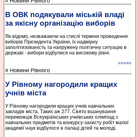
¤ Новини Рівного
В ОВК подякували міській владі
за якісну організацію виборів
Як відомо, незважаючи на стислі терміни проведення
виборів Президента України, їх надмірну
заполітизованість та напружену політичну ситуацію в
державі - вибори відбулися на високому рівні.
=>>>=
¤ Новини Рівного
У Рівному нагородили кращих
учнів міста
У Рівному нагородили кращих учнів навчальних
закладів міста. Таких аж 277. Свято вшанування
переможців Всеукраїнських учнівських олімпіад з
навчальних предметів та конкурсу-захисту робіт малої
академії наук відбулося в палаці дітей та молоді.