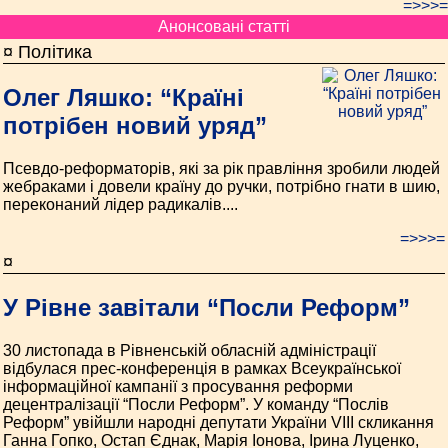
=>>>=
Анонсовані статті
¤ Політика
Олег Ляшко: “Країні
потрібен новий уряд”
Псевдо-реформаторів, які за рік правління зробили людей
жебраками і довели країну до ручки, потрібно гнати в шию,
переконаний лідер радикалів....
=>>>=
¤
У Рівне завітали “Посли Реформ”
30 листопада в Рівненській обласній адміністрації
відбулася прес-конференція в рамках Всеукраїнської
інформаційної кампанії з просування реформи
децентралізації “Посли Реформ”. У команду “Послів
Реформ” увійшли народні депутати України VIII скликання
Ганна Гопко, Остап Єднак, Марія Іонова, Ірина Луценко,