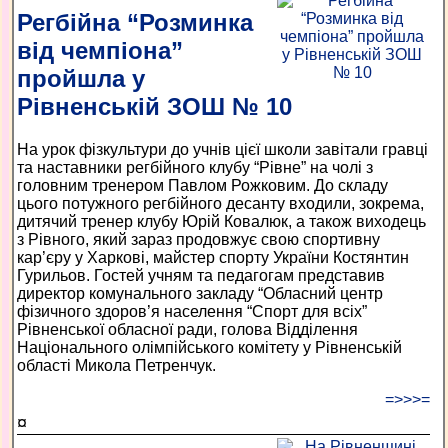
Регбійна “Розминка
від чемпіона”
пройшла у
Рівненській ЗОШ № 10
На урок фізкультури до учнів цієї школи завітали гравці
та наставники регбійного клубу “Рівне” на чолі з
головним тренером Павлом Рожковим. До складу
цього потужного регбійного десанту входили, зокрема,
дитячий тренер клубу Юрій Ковалюк, а також виходець
з Рівного, який зараз продовжує свою спортивну
кар’єру у Харкові, майстер спорту України Костянтин
Гурильов. Гостей учням та педагогам представив
директор комунального закладу “Обласний центр
фізичного здоров’я населення “Спорт для всіх”
Рівненської обласної ради, голова Відділення
Національного олімпійського комітету у Рівненській
області Микола Петренчук.
=>>>=
¤