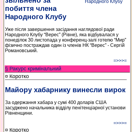
звільнено за
побиття члена
Народного Клубу
Уже після завершення засідання наглядової ради
Народного Клубу “Верес” (Рівне), яка відбувалася у
понеділок 30 листопада у конференц-залі готелю “Мир”
фізично постраждав один із членів НК “Верес” - Сергій
Романовський.
=>>>=
§ Ракурс кримінальний
¤ Коротко
Майору хабарнику винесли вирок
За одержання хабара у сумі 400 доларів США
засуджено начальника відділу пенітенціарної установи
Рівненщини.
=>>>=
¤ Коротко