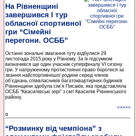
На Рівненщині
завершився І тур
обласної спортивної
гри “Сімейні
перегони. ОСББ”
Останні зональні змагання туту відбулися 29
листопада 2015 року у Рівному. За їх підсумком
визначився ще один учасник суперфіналу VI сезону
гри. У напруженому протистоянні право боротися за
звання найспортивнішої родини серед членів
об’єднань співвласників багатоквартирних будинків
Рівненщини здобула сім’я Писаків, яка представляла
ОСББ “Квасилівські зорі” з смт Квасилів Рівненського
району.
=>>>=
¤
“Розминку від чемпіона” з