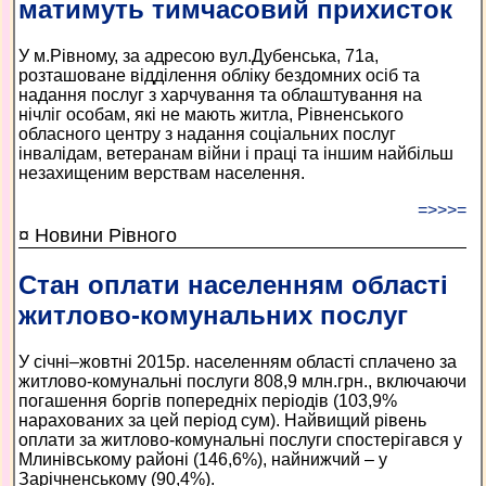
матимуть тимчасовий прихисток
У м.Рівному, за адресою вул.Дубенська, 71а,
розташоване відділення обліку бездомних осіб та
надання послуг з харчування та облаштування на
нічліг особам, які не мають житла, Рівненського
обласного центру з надання соціальних послуг
інвалідам, ветеранам війни і праці та іншим найбільш
незахищеним верствам населення.
=>>>=
¤ Новини Рівного
Стан оплати населенням області
житлово-комунальних послуг
У січні–жовтні 2015р. населенням області сплачено за
житлово-комунальні послуги 808,9 млн.грн., включаючи
погашення боргів попередніх періодів (103,9%
нарахованих за цей період сум). Найвищий рівень
оплати за житлово-комунальні послуги спостерігався у
Млинівському районі (146,6%), найнижчий – у
Зарічненському (90,4%).