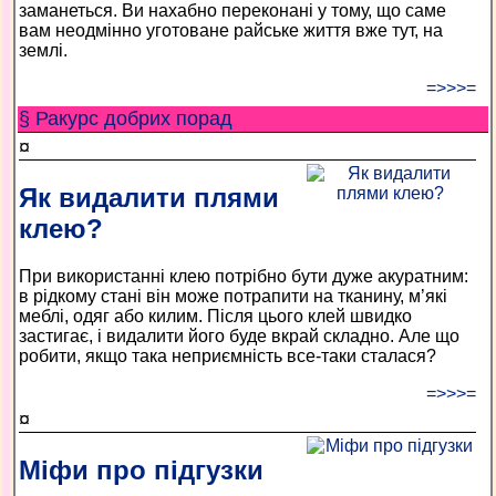
заманеться. Ви нахабно переконані у тому, що саме
вам неодмінно уготоване райське життя вже тут, на
землі.
=>>>=
§ Ракурс добрих порад
¤
Як видалити плями
клею?
При використанні клею потрібно бути дуже акуратним:
в рідкому стані він може потрапити на тканину, м’які
меблі, одяг або килим. Після цього клей швидко
застигає, і видалити його буде вкрай складно. Але що
робити, якщо така неприємність все-таки сталася?
=>>>=
¤
Міфи про підгузки