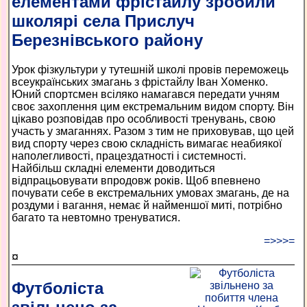
елементами фрістайлу зробили
школярі села Прислуч
Березнівського району
Урок фізкультури у тутешній школі провів переможець
всеукраїнських змагань з фрістайлу Іван Хоменко.
Юний спортсмен всіляко намагався передати учням
своє захоплення цим екстремальним видом спорту. Він
цікаво розповідав про особливості тренувань, свою
участь у змаганнях. Разом з тим не приховував, що цей
вид спорту через свою складність вимагає неабиякої
наполегливості, працездатності і системності.
Найбільш складні елементи доводиться
відпрацьовувати впродовж років. Щоб впевнено
почувати себе в екстремальних умовах змагань, де на
роздуми і вагання, немає й найменшої миті, потрібно
багато та невтомно тренуватися.
=>>>=
¤
Футболіста