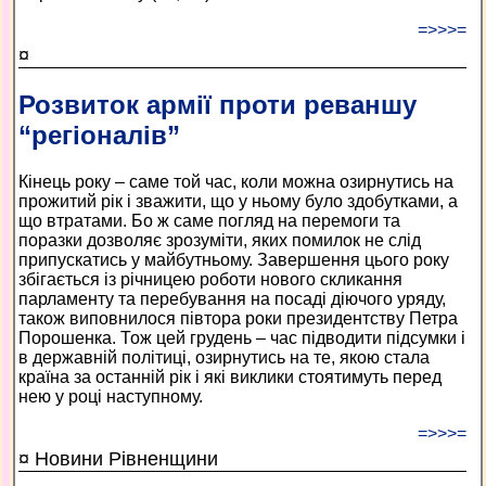
=>>>=
¤
Розвиток армії проти реваншу
“регіоналів”
Кінець року – саме той час, коли можна озирнутись на
прожитий рік і зважити, що у ньому було здобутками, а
що втратами. Бо ж саме погляд на перемоги та
поразки дозволяє зрозуміти, яких помилок не слід
припускатись у майбутньому. Завершення цього року
збігається із річницею роботи нового скликання
парламенту та перебування на посаді діючого уряду,
також виповнилося півтора роки президентству Петра
Порошенка. Тож цей грудень – час підводити підсумки і
в державній політиці, озирнутись на те, якою стала
країна за останній рік і які виклики стоятимуть перед
нею у році наступному.
=>>>=
¤ Новини Рівненщини