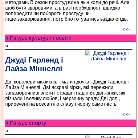
методами. В сезон простуд вона як ніколи до речі. Але
щоб бути здоровими, а в разі необхідності швидко
попередити чи побороти простуду чи
інше захворювання, потрібно готуватись заздалегідь.
=>>>=
§ Ракурс культури і освіти
¤
Джуді Гарленд і
Лайза Міннеллі
Дві королеви мюзиклів - мати і дочка - Джуді Гарленд і
Лайза Міннеллі. Дві яскраві зірки, які пережили
запаморочливі злети і страшні падіння, дві жінки, які
пізнали і велику любов, і мерзенну зраду. Дві долі,
приречені на всесвітню славу і чорну самотність.
=>>>=
§ Ракурс спорту
¤