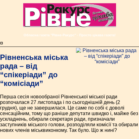
Обласна газета "Рівне-Ракурс" - Просто цікава газета!
¤
Рівненська міська
рада – від
“спікеріади” до
“комісіади”
Перша сесія новообраної Рівненської міської ради
розпочалася 27 листопада і по сьогоднішній день (2
грудня), ще не завершилася. Це саме по собі є доволі
сенсаційним, тому що раніше депутати швидко і, майже без
ускладнень, обирали секретаря ради, призначали
заступників міського голови, розподіляли комісії та обирали
нових членів міськвиконкому. Так було. Що ж нині?