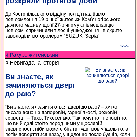
розкрили протягом доби
До Костопільського відділу поліції надійшло
повідомлення 19-річної жительки Кам’яногірського
дачного масиву, що її 27-річному співмешканцю
невідомі спричинили тілесні ушкодження і відкрито
заволоділи моторолером “SUZUKI Sepia”.
=>>>=
§ Ракурс житейський
¤ Невигадана історія
Ви знаєте, як
зачиняються двері
до раю?
“Ви знаєте, як зачиняються двері до раю? – хутко
писала вона на паперовій, гарної якості, рожевій
серветці. – Тихо. Тихесенько. Так нечутно і непомітно,
що ви й далі стоїте перед ними у щасливій
упевненості, ніби можете бігати туди, мов у їдальню, а
потім повертатися назад у щоденне пекло буднів, коли