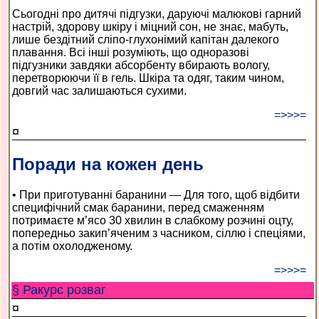
Сьогодні про дитячі підгузки, даруючі малюкові гарний
настрій, здорову шкіру і міцний сон, не знає, мабуть,
лише бездітний сліпо-глухонімий капітан далекого
плавання. Всі інші розуміють, що одноразові
підгузники завдяки абсорбенту вбирають вологу,
перетворюючи її в гель. Шкіра та одяг, таким чином,
довгий час залишаються сухими.
=>>>=
¤
Поради на кожен день
• При приготуванні баранини — Для того, щоб відбити
специфічний смак баранини, перед смаженням
потримаєте м’ясо 30 хвилин в слабкому розчині оцту,
попередньо закип’яченим з часником, сіллю і спеціями,
а потім охолодженому.
=>>>=
§ Ракурс розваг
¤