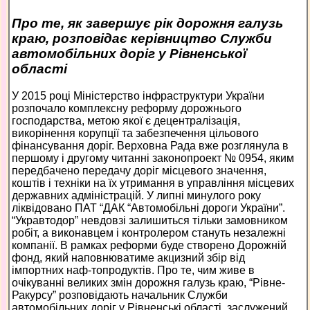
Про те, як завершує рік дорожня галузь
краю, розповідає керівництво Служби
автомобільних доріг у Рівненської
області
У 2015 році Міністерство інфраструктури України
розпочало комплексну реформу дорожнього
господарства, метою якої є децентралізація,
викорінення корупції та забезпечення цільового
фінансування доріг. Верховна Рада вже розглянула в
першому і другому читанні законопроект № 0954, яким
передбачено передачу доріг місцевого значення,
коштів і техніки на їх утримання в управління місцевих
державних адміністрацій. У липні минулого року
ліквідовано ПАТ “ДАК “Автомобільні дороги України”.
“Укравтодор” невдовзі залишиться тільки замовником
робіт, а виконавцем і контролером стануть незалежні
компанії. В рамках реформи буде створено Дорожній
фонд, який наповнюватиме акцизний збір від
імпортних наф-топродуктів. Про те, чим живе в
очікуванні великих змін дорожня галузь краю, “Рівне-
Ракурсу” розповідають начальник Служби
автомобільних доріг у Рівненські області, заслужений