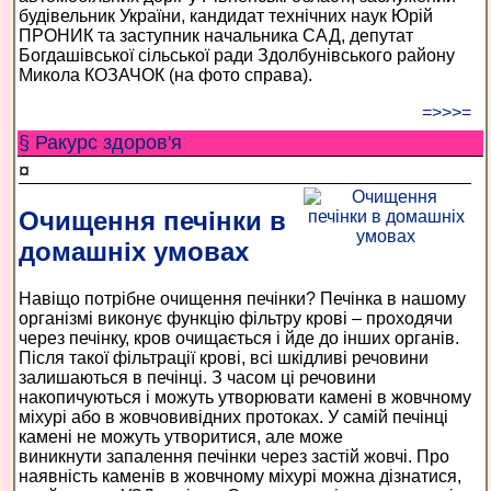
будівельник України, кандидат технічних наук Юрій
ПРОНИК та заступник начальника САД, депутат
Богдашівської сільської ради Здолбунівського району
Микола КОЗАЧОК (на фото справа).
=>>>=
§ Ракурс здоров'я
¤
Очищення печінки в
домашніх умовах
Навіщо потрібне очищення печінки? Печінка в нашому
організмі виконує функцію фільтру крові – проходячи
через печінку, кров очищається і йде до інших органів.
Після такої фільтрації крові, всі шкідливі речовини
залишаються в печінці. З часом ці речовини
накопичуються і можуть утворювати камені в жовчному
міхурі або в жовчовивідних протоках. У самій печінці
камені не можуть утворитися, але може
виникнути запалення печінки через застій жовчі. Про
наявність каменів в жовчному міхурі можна дізнатися,