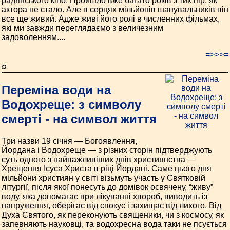
радянського кіно. Пройшло вже багато років з тих пір, як
актора не стало. Але в серцях мільйонів шанувальників він
все ще живий. Адже живі його ролі в численних фільмах,
які ми завжди переглядаємо з величезним
задоволенням....
=>>>=
¤
Переміна води на
Водохреще: з символу
смерті - на символ життя
Три назви 19 січня — Богоявлення,
Йордана і Водохреще — з різних сторін підтверджують
суть одного з найважливіших днів християнства —
Хрещення Ісуса Христа в ріці Йордані. Саме цього дня
мільйони християн у світі візьмуть участь у Святковій
літургії, після якої понесуть до домівок освячену, “живу”
воду, яка допомагає при лікуванні хвороб, виводить із
напруження, оберігає від спокус і захищає від лихого. Від
Духа Святого, як переконують священики, чи з космосу, як
запевняють науковці, та водохресна вода таки не псується