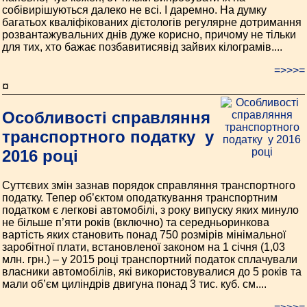
собівирішуються далеко не всі. І даремно. На думку
багатьох кваліфікованих дієтологів регулярне дотримання
розвантажувальних днів дуже корисно, причому не тільки
для тих, хто бажає позбавитисявід зайвих кілограмів....
=>>>=
¤
Особливості справляння
транспортного податку у
2016 році
Суттєвих змін зазнав порядок справляння транспортного
податку. Тепер об’єктом оподаткування транспортним
податком є легкові автомобілі, з року випуску яких минуло
не більше п’яти років (включно) та середньоринкова
вартість яких становить понад 750 розмірів мінімальної
заробітної плати, встановленої законом на 1 січня (1,03
млн. грн.) – у 2015 році транспортний податок сплачували
власники автомобілів, які використовувалися до 5 років та
мали об’єм циліндрів двигуна понад 3 тис. куб. см....