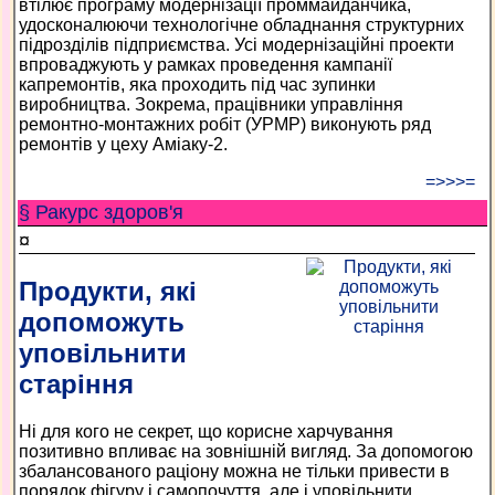
втілює програму модернізації проммайданчика,
удосконалюючи технологічне обладнання структурних
підрозділів підприємства. Усі модернізаційні проекти
впроваджують у рамках проведення кампанії
капремонтів, яка проходить під час зупинки
виробництва. Зокрема, працівники управління
ремонтно-монтажних робіт (УРМР) виконують ряд
ремонтів у цеху Аміаку-2.
=>>>=
§ Ракурс здоров'я
¤
Продукти, які
допоможуть
уповільнити
старіння
Ні для кого не секрет, що корисне харчування
позитивно впливає на зовнішній вигляд. За допомогою
збалансованого раціону можна не тільки привести в
порядок фігуру і самопочуття, але і уповільнити