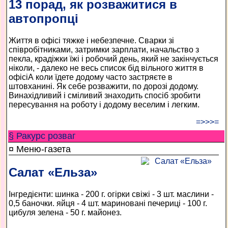
13 порад, як розважитися в
автопропці
Життя в офісі тяжке і небезпечне. Сварки зі
співробітниками, затримки зарплати, начальство з
пекла, крадіжки їжі і робочий день, який не закінчується
ніколи, - далеко не весь список бід вільного життя в
офісіА коли їдете додому часто застряєте в
штовханині. Як себе розважити, по дорозі додому.
Винахідливий і сміливий знаходить спосіб зробити
пересування на роботу і додому веселим і легким.
=>>>=
§ Ракурс розваг
¤ Меню-газета
Салат «Ельза»
Інгредієнти: шинка - 200 г. огірки свіжі - 3 шт. маслини -
0,5 баночки. яйця - 4 шт. мариновані печериці - 100 г.
цибуля зелена - 50 г. майонез.