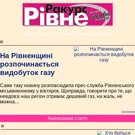
Обласна газета "Рівне-Ракурс" - Просто цікава газета!
¤
На Рівненщині
розпочинається
видобуток газу
Саме таку новину розповсюдила прес-служба Рівненського
міськвиконкому у вівторок. Щоправда, говорити про те, що
невдовзі наш регіон отримає дешевий газ, на жаль, не
можна…
=>>>=
Анонсовані статті
¤