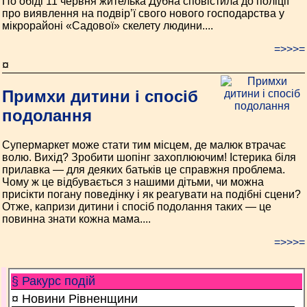
По обіді 11 червня жителька Дубна сповістила до поліції
про виявлення на подвір’ї свого нового господарства у
мікрорайоні «Садової» скелету людини....
=>>>=
¤
Примхи дитини і спосіб
подолання
Супермаркет може стати тим місцем, де малюк втрачає
волю. Вихід? Зробити шопінг захоплюючим! Істерика біля
прилавка — для деяких батьків це справжня проблема.
Чому ж це відбувається з нашими дітьми, чи можна
присікти погану поведінку і як реагувати на подібні сцени?
Отже, капризи дитини і спосіб подолання таких — це
повинна знати кожна мама....
=>>>=
§ Ракурс подій
¤ Новини Рівненщини