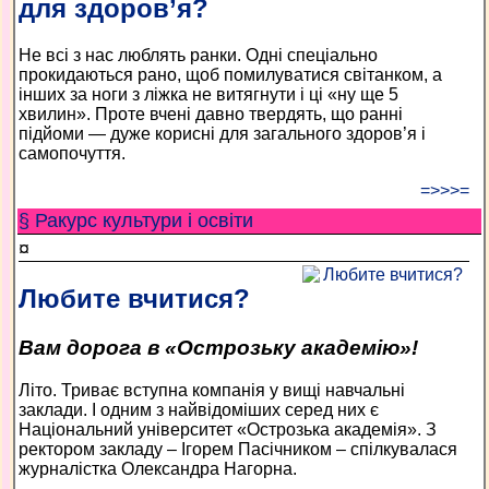
для здоров’я?
Не всі з нас люблять ранки. Одні спеціально
прокидаються рано, щоб помилуватися світанком, а
інших за ноги з ліжка не витягнути і ці «ну ще 5
хвилин». Проте вчені давно твердять, що ранні
підйоми — дуже корисні для загального здоров’я і
самопочуття.
=>>>=
§ Ракурс культури і освіти
¤
Любите вчитися?
Вам дорога в «Острозьку академію»!
Літо. Триває вступна компанія у вищі навчальні
заклади. І одним з найвідоміших серед них є
Національний університет «Острозька академія». З
ректором закладу – Ігорем Пасічником – спілкувалася
журналістка Олександра Нагорна.