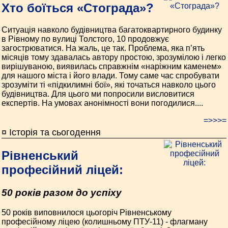
Хто боїться «Стограда»?
Ситуація навколо будівництва багатоквартирного будинку
в Рівному по вулиці Толстого, 10 продовжує
загострюватися. На жаль, це так. Проблема, яка п’ять
місяців тому здавалась автору простою, зрозумілою і легко
вирішуваною, виявилась справжнім «наріжним каменем»
для нашого міста і його влади. Тому саме час спробувати
зрозуміти ті «підкилимні бої», які точаться навколо цього
будівництва. Для цього ми попросили висловитися
експертів. На умовах анонімності вони погодилися....
=>>>=
¤ Історія та сьогодення
Рівненський
професійний ліцей:
50 років разом до успіху
50 років виповнилося цьогоріч Рівненському
професійному ліцею (колишньому ПТУ-11) - флагману