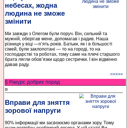
небесах, жодна
людина не зможе
змінити
Ми завжди з Олегом були поруч. Він, сильний та
мужній, оберігав мене, допомагав і радив. Наша
різниця у віці —п’ять років. Батьки, як і в більшості
сімей, були заклопотані — то на городі, то на
господарстві та роботах, тому саме на плечі старшого
брата лягли обов’язки щодо сестрички. І він відмінно
давав раду.
=>>>=
§ Ракурс добрих порад
¤
Вправи для зняття
зорової напруги
90% інформації ми засвоюємо органами зору. Тому
очам потрібен особливий догляд. У цій статті Ви