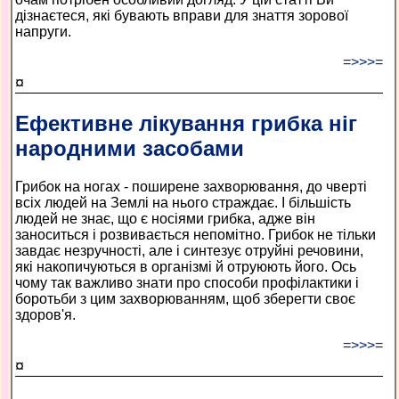
дізнаєтеся, які бувають вправи для знаття зорової
напруги.
=>>>=
¤
Ефективне лікування грибка ніг
народними засобами
Грибок на ногах - поширене захворювання, до чверті
всіх людей на Землі на нього страждає. І більшість
людей не знає, що є носіями грибка, адже він
заноситься і розвивається непомітно. Грибок не тільки
завдає незручності, але і синтезує отруйні речовини,
які накопичуються в організмі й отруюють його. Ось
чому так важливо знати про способи профілактики і
боротьби з цим захворюванням, щоб зберегти своє
здоров'я.
=>>>=
¤