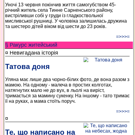
Уночі 13 червня покінчив життя самогубством 45-
річний житель села Тинне Сарненського району,
вистріливши собі у груди із гладкоствольної
мисливської рушниці. У чоловіка залишилась дружина
та шестеро дітей віком від шести до 23 років.
=>>>=
§ Ракурс житейський
¤ Невигадана історія
Татова доня
Уляна має лише два чорно-білих фото, де вона разом з
мамою. На одному - малеча в простих колготах,
натягнутих мало не до вух, в льолі на виріст,
тримається за мамину сукенку. На іншому - тато тримає
її на руках, а мама стоїть поруч.
=>>>=
¤
Те, що написано на