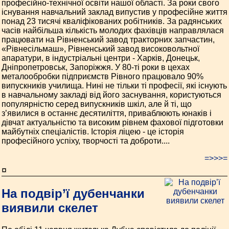
професійно-технічної освіти нашої області. За роки свого
існування навчальний заклад випустив у професійне життя
понад 23 тисячі кваліфікованих робітників. За радянських
часів найбільша кількість молодих фахівців направлялася
працювати на Рівненський завод тракторних запчастин,
«Рівнесільмаш», Рівненський завод високовольтної
апаратури, в індустріальні центри - Харків, Донецьк,
Дніпропетровськ, Запоріжжя. У 80-ті роки в цехах
металообробки підприємств Рівного працювало 90%
випускників училища. Нині не тільки ті професії, які існують
в навчальному закладі від його заснування, користуються
популярністю серед випускників шкіл, але й ті, що
з’явилися в останнє десятиліття, приваблюють юнаків і
дівчат актуальністю та високим рівнем фахової підготовки
майбутніх спеціалістів. Історія ліцею - це історія
професійного успіху, творчості та доброти....
=>>>=
¤
На подвір’ї дубенчанки
виявили скелет