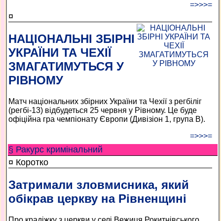
=>>>=
¤
НАЦІОНАЛЬНІ ЗБІРНІ
УКРАЇНИ ТА ЧЕХІЇ
ЗМАГАТИМУТЬСЯ У
РІВНОМУ
Матч національних збірних України та Чехії з регбіліг
(регбі-13) відбудеться 25 червня у Рівному. Це буде
офіційна гра чемпіонату Європи (Дивізіон 1, група В).
=>>>=
§ Ракурс кримінальний
¤ Коротко
Затримали зловмисника, який
обікрав церкву на Рівненщині
Про крадіжку з церкви у селі Вежиця Рокитнівського