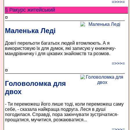
=>>>=
§ Ракурс житейський
¤
Маленька Леді
Довгі перельоти багатьох людей втомлюють. А я
використовую їх для думок, які записую у книжечку-
мандрівничку і для цікавих знайомств та розмов.
=>>>=
¤
Головоломка для
двох
- Ти переможеш його лише тоді, коли переможеш саму
себе, - сказала найкраща подруга. Леся в душі
погодилася. Справді, пора закінчувати зустрічатися-
прощатися, мучитися, розкаюватися...
=>>>=