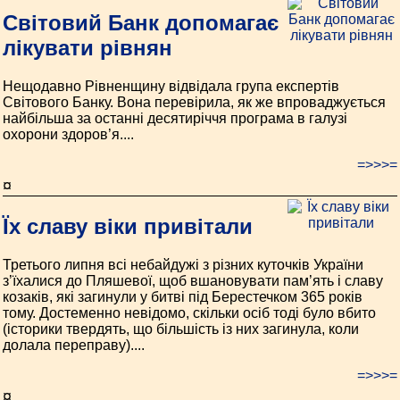
Світовий Банк допомагає
лікувати рівнян
Нещодавно Рівненщину відвідала група експертів
Світового Банку. Вона перевірила, як же впроваджується
найбільша за останні десятиріччя програма в галузі
охорони здоров’я....
=>>>=
¤
Їх славу віки привітали
Третього липня всі небайдужі з різних куточків України
з’їхалися до Пляшевої, щоб вшановувати пам’ять і славу
козаків, які загинули у битві під Берестечком 365 років
тому. Достеменно невідомо, скільки осіб тоді було вбито
(історики твердять, що більшість із них загинула, коли
долала переправу)....
=>>>=
¤