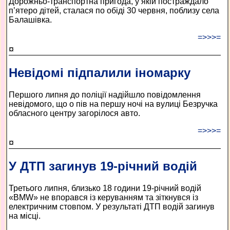
Дорожньо-транспортна пригода, у якій постраждало
п’ятеро дітей, сталася по обіді 30 червня, поблизу села
Балашівка.
=>>>=
¤
Невідомі підпалили іномарку
Першого липня до поліції надійшло повідомлення
невідомого, що о пів на першу ночі на вулиці Безручка
обласного центру загорілося авто.
=>>>=
¤
У ДТП загинув 19-річний водій
Третього липня, близько 18 години 19-річний водій
«BMW» не впорався із керуванням та зіткнувся із
електричним стовпом. У результаті ДТП водій загинув
на місці.