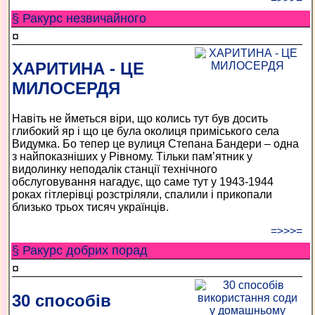
§ Ракурс незвичайного
¤
ХАРИТИНА - ЦЕ
МИЛОСЕРДЯ
Навіть не йметься віри, що колись тут був досить
глибокий яр і що це була околиця приміського села
Видумка. Бо тепер це вулиця Степана Бандери – одна
з найпоказніших у Рівному. Тільки пам’ятник у
видолинку неподалік станції технічного
обслуговування нагадує, що саме тут у 1943-1944
роках гітлерівці розстріляли, спалили і прикопали
близько трьох тисяч українців.
=>>>=
§ Ракурс добрих порад
¤
30 способів