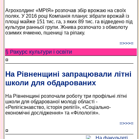
Агрохолдинг «МРІЯ» розпочав збір врожаю на своїх
полях. У 2016 році Компанія планує зібрати врожай із
площі майже 151 тис. га, з яких 89 тис. га відведено під
культури ранньої групи. Жнива розпочато з обмолоту
озимих ячменю, пшениці та ріпаку.
=>>>=
§ Ракурс культури і освіти
¤
На Рівненщині запрацювали літні
школи для обдарованих
На Рівненщині розпочали роботу три профільні літні
школи для обдарованої молоді області -
«Релігієзнавство, історія релігії», «Соціально-
економічні дослідження» та «Філологія».
=>>>=
¤