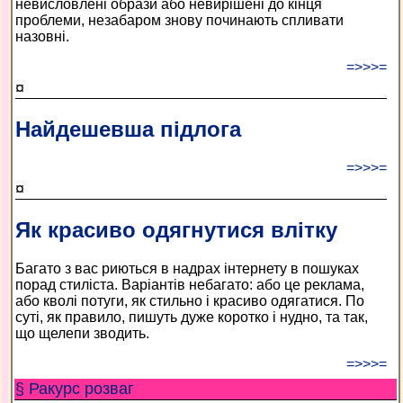
невисловлені образи або невирішені до кінця
проблеми, незабаром знову починають спливати
назовні.
=>>>=
¤
Найдешевша підлога
=>>>=
¤
Як красиво одягнутися влітку
Багато з вас риються в надрах інтернету в пошуках
порад стиліста. Варіантів небагато: або це реклама,
або кволі потуги, як стильно і красиво одягатися. По
суті, як правило, пишуть дуже коротко і нудно, та так,
що щелепи зводить.
=>>>=
§ Ракурс розваг