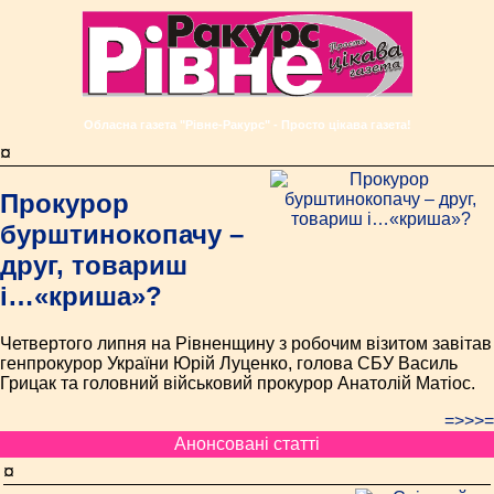
Обласна газета "Рівне-Ракурс" - Просто цікава газета!
¤
Прокурор
бурштинокопачу –
друг, товариш
і…«криша»?
Четвертого липня на Рівненщину з робочим візитом завітав
генпрокурор України Юрій Луценко, голова СБУ Василь
Грицак та головний військовий прокурор Анатолій Матіос.
=>>>=
Анонсовані статті
¤