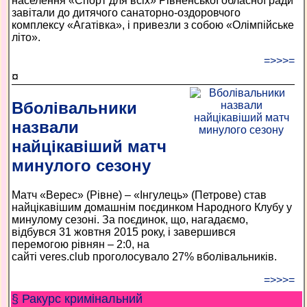
населення «Спорт для всіх» Рівненської обласної ради
завітали до дитячого санаторно-оздоровчого
комплексу «Агатівка», і привезли з собою «Олімпійське
літо».
=>>>=
¤
Вболівальники
назвали
найцікавіший матч
минулого сезону
Матч «Верес» (Рівне) – «Інгулець» (Петрове) став
найцікавішим домашнім поєдинком Народного Клубу у
минулому сезоні. За поєдинок, що, нагадаємо,
відбувся 31 жовтня 2015 року, і завершився
перемогою рівнян – 2:0, на
сайті veres.club проголосувало 27% вболівальників.
=>>>=
§ Ракурс кримінальний