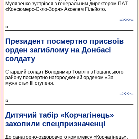
Муляренко зустрівся з генеральним директором ПАТ
«Консюмерс-Скло-Зоря» Акселем Гільйото.
=>>>=
¤
Президент посмертно присвоїв
орден загиблому на Донбасі
солдату
Старший солдат Володимир Томілін з Гощанського
району посмертно нагороджений орденом «За
мужність» III ступеня.
=>>>=
¤
Дитячий табір «Корчагінець»
захопили спецпризначенці
До санаторно-оздоровчого комплексу «Корчагінець»,