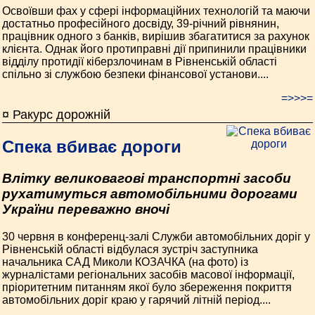
Освоївши фах у сфері інформаційних технологій та маючи
достатньо професійного досвіду, 39-річний рівнянин,
працівник одного з банків, вирішив збагатитися за рахунок
клієнта. Однак його протиправні дії припинили працівники
відділу протидії кіберзлочинам в Рівненській області
спільно зі службою безпеки фінансової установи....
=>>>=
¤ Ракурс дорожній
Спека вбиває дороги
Влітку великовагові транспортні засоби
рухатимуться автомобільними дорогами
України переважно вночі
30 червня в конференц-залі Служби автомобільних доріг у
Рівненській області відбулася зустріч заступника
начальника САД Миколи ­КОЗАЧКА (на фото) із
журналістами регіональних засобів масової інформації,
пріоритетним питанням якої було збереження покриття
автомобільних доріг краю у гарячий літній період....