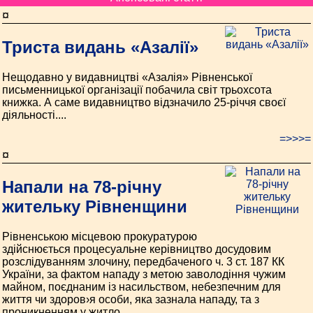
¤
Триста видань «Азалії»
Нещодавно у видавництві «Азалія» Рівненської
письменницької організації побачила світ трьохсота
книжка. А саме видавництво відзначило 25-річчя своєї
діяльності....
=>>>=
¤
Напали на 78-річну
жительку Рівненщини
Рівненською місцевою прокуратурою
здійснюється процесуальне керівництво досудовим
розслідуванням злочину, передбаченого ч. 3 ст. 187 КК
України, за фактом нападу з метою заволодіння чужим
майном, поєднаним із насильством, небезпечним для
життя чи здоров›я особи, яка зазнала нападу, та з
проникненням у житло....