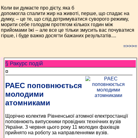
Коли ви думаєте про дієту, яка б
допомогла спалити жир на животі, перше, що спадає на
думку, – це те, що слід дотримуватися суворого режиму,
морити себе голодом протягом кількох годин між
прийомами їжі – але все це тільки змусить вас почуватися
гірше, і буде важко досягти бажаних результатів....
=>>>=
§ Ракурс подій
¤
РАЕС поповнюється
молодими
атомниками
Щорічно колектив Рівненської атомної електростанції
поповнюють випускники провідних технічних вузів
України. З червня цього року 11 молодих фахівців
прийнято на роботу за направленнями вузів.