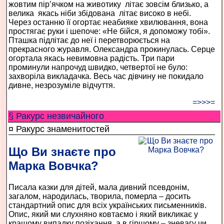
жовтим пір’ячком на животику літає зовсім близько, а
велика якась ніби збідована літає високо в небі.
Через останню її огортає неабияке хвилювання, вона
простягає руки і шепоче: «Не бійся, я допоможу тобі».
Пташка підлітає до неї і перетворюється на
прекрасного журавля. Олександра прокинулась. Серце
огортала якась невимовна радість. Три пари
проминули напрочуд швидко, четвертої не було:
захворіла викладачка. Весь час дівчину не покидало
дивне, незрозуміле відчуття.
=>>>=
§ Ракурс незвичайного
¤ Ракурс знаменитостей
Що Ви знаєте про
Марка Вовчка?
Писала казки для дітей, мала дивний псевдонім,
загалом, народилась, творила, померла – досить
стандартний опис для всіх українських письменників.
Опис, який ми слухняно ковтаємо і який викликає у
кращому випадку позіхання, а в гіршому – зневагу чи,