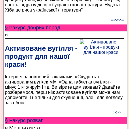
навіть, відразу до всієї української літератури. Нудота.
Хіба це риса української літератури?
=>>>=
§ Ракурс добрих порад
¤
Активоване вугілля -
продукт для нашої
краси!
Інтернет заповнений закликами: «Схудніть з
активованим вугіллям!», «Одна таблетка вугілля -
мінус 1 кг жиру!» І т.д. Ви вірите цим заявам? Давайте
розберемося, перш ніж активоване вугілля може нам
допомогти. І не тільки для схуднення, але і для догляду
за собою.
=>>>=
§ Ракурс розваг
¤ Меню-газета