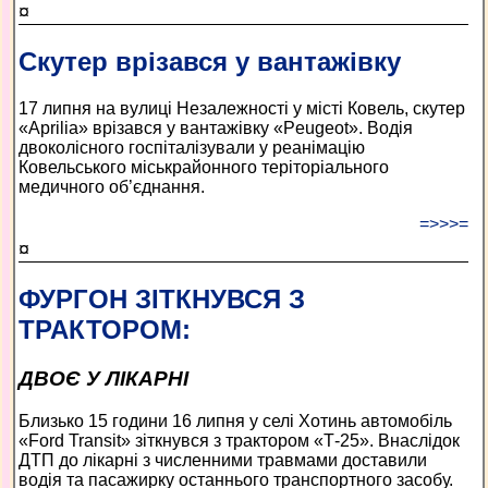
¤
Скутер врізався у вантажівку
17 липня на вулиці Незалежності у місті Ковель, скутер
«Аprilia» врізався у вантажівку «Peugeot». Водія
двоколісного госпіталізували у реанімацію
Ковельського міськрайонного теріторіального
медичного об’єднання.
=>>>=
¤
ФУРГОН ЗІТКНУВСЯ З
ТРАКТОРОМ:
ДВОЄ У ЛІКАРНІ
Близько 15 години 16 липня у селі Хотинь автомобіль
«Ford Transit» зіткнувся з трактором «Т-25». Внаслідок
ДТП до лікарні з численними травмами доставили
водія та пасажирку останнього транспортного засобу.