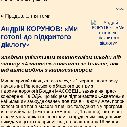
=>>>=
¤ Продовження теми
Андрій КОРУНОВ: «Ми
готові до відкритого
діалогу»
Завдяки унікальним технологіям шкоди від
заводу «Акватон» довкіллю не більше, ніж
від автомобіля з каталізатором
Минає другий місяць з того часу, як 1 червня цього року
начальник Рівненського обласного центру з
гідрометеорології Богдан МАСОВЕЦЬ заявив на прес-
конференції в ОДА, що місцеве підприємство «Акватон» є
найбільшим забруднювачем повітря в Рівному. Але, попри
запевнення пана Масовця під час теледебатів у програмі
«Телемайдан» (телеканал «Рівне 1», 15 липня), що тисячі
людей міста дихають повітрям, забрудненим шкідливими
викидами цього підприємства, на влаштовану 18 липня
керівництвом «Акватону» прес-конференцію,