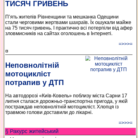
ТИСЯЧ ГРИВЕНЬ
П’ять жителів Рівненщини та мешканка Одещини
стали черговими жертвами шахраїв. Їх ошукали майже
на 75 тисяч гривень. І практично всі потерпіли від афер
зловмисників на сайтах оголошень в Інтернеті.
=>>>=
¤
Неповнолітній
мотоцикліст
потрапив у ДТП
На автодорозі «Київ-Ковель» поблизу міста Сарни 17
липня сталася дорожньо-транспортна пригода, у якій
постраждав неповнолітній мотоцикліст. Хлопця із
травмою голови доставили до лікарні.
=>>>=
§ Ракурс житейський