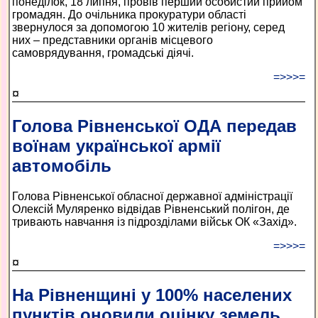
понеділок, 18 липня, провів перший особистий прийом
громадян. До очільника прокуратури області
звернулося за допомогою 10 жителів регіону, серед
них – представники органів місцевого
самоврядування, громадські діячі.
=>>>=
¤
Голова Рівненської ОДА передав
воїнам української армії
автомобіль
Голова Рівненської обласної державної адміністрації
Олексій Муляренко відвідав Рівненський полігон, де
тривають навчання із підрозділами військ ОК «Захід».
=>>>=
¤
На Рівненщині у 100% населених
пунктів оновили оцінку земель