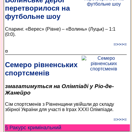
перетворилося на
футбольне шоу
Спаринг. «Верес» (Рівне) – «Волинь» (Луцьк) – 1:1
(0:0).
=>>>=
¤
Семеро рівненських
спортсменів
змагатимуться на Олімпіаді у Ріо-де-
Жанейро
Сім спортсменів з Рівненщини увійшли до складу
збірної України для участі в Іграх ХХХІ Олімпіади.
=>>>=
§ Ракурс кримінальний