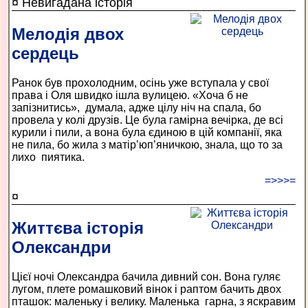
¤ Невигадана історія
Мелодія двох
сердець
Ранок був прохолодним, осінь уже вступала у свої
права і Оля швидко ішла вулицею. «Хоча б не
запізнитись», думала, адже цілу ніч на спала, бо
провела у колі друзів. Це була гамірна вечірка, де всі
курили і пили, а вона була єдиною в цій компанії, яка
не пила, бо жила з матір’юп’яничкою, знала, що то за
лихо пиятика.
=>>>=
¤
Життєва історія
Олександри
Цієї ночі Олександра бачила дивний сон. Вона гуляє
лугом, плете ромашковий вінок і раптом бачить двох
пташок: маленьку і велику. Маленька гарна, з яскравим