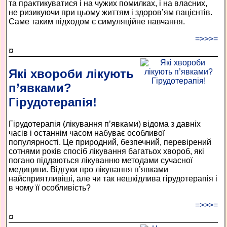
та практикуватися і на чужих помилках, і на власних,
не ризикуючи при цьому життям і здоров’ям пацієнтів.
Саме таким підходом є симуляційне навчання.
=>>>=
¤
Які хвороби лікують
п’явками?
Гірудотерапія!
Гірудотерапія (лікування п’явками) відома з давніх
часів і останнім часом набуває особливої
популярності. Це природний, безпечний, перевірений
сотнями років спосіб лікування багатьох хвороб, які
погано піддаються лікуванню методами сучасної
медицини. Відгуки про лікування п’явками
найсприятливіші, але чи так нешкідлива гірудотерапія і
в чому її особливість?
=>>>=
¤