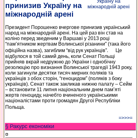
принизив Україну на
міжнародній арені
Президент Порошенко вчергове принизив український
народ на міжнародній арені. На цей раз він став на
коліно перед зведеним у Варшаві у 2013 році
“пам’ятником жертвам Волинської різанини” (така його
офіційна назва), загиблим “від рук українців”. Це
відбулося в той самий день, коли Сенат Польщі
прийняв вкрай недружню до України і однобічну
резолюцію про визнання Волинської трагедії 1943 року,
коли загинули десятки тисяч мирних поляків та
українців з обох сторін, “геноцидом” (поляків з боку
українців). Сенат також закликав нижню палату – Сейм
– встановити 11 липня національним днем пам’яті
жертв геноциду, начебто вчиненого українськими
націоналістами проти громадян Другої Республіки
Польща.
=>>>=
§ Ракурс економiки
¤