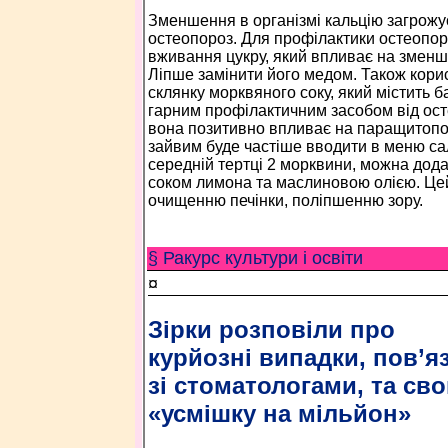
Зменшення в організмі кальцію загрожу
остеопороз. Для профілактики остеопо
вживання цукру, який впливає на зменше
Ліпше замінити його медом. Також кор
склянку морквяного соку, який містить б
гарним профілактичним засобом від ост
вона позитивно впливає на паращитопод
зайвим буде частіше вводити в меню са
середній тертці 2 морквини, можна дода
соком лимона та маслиновою олією. Це
очищенню печінки, поліпшенню зору.
§ Ракурс культури і освіти
¤
Зірки розповіли про
курйозні випадки, пов’яз
зі стоматологами, та св
«усмішку на мільйон»