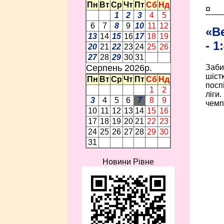
Пн
Вт
Ср
Чт
Пт
Сб
Нд
¤
1
2
3
4
5
6
7
8
9
10
11
12
«В
13
14
15
16
17
18
19
- 1
20
21
22
23
24
25
26
27
28
29
30
31
Заби
Серпень 2026p.
шіст
Пн
Вт
Ср
Чт
Пт
Сб
Нд
посп
1
2
ліги
3
4
5
6
7
8
9
чемпі
10
11
12
13
14
15
16
17
18
19
20
21
22
23
24
25
26
27
28
29
30
31
Новини Рівне