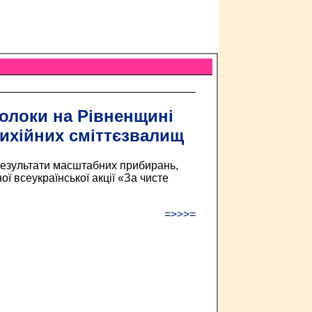
толоки на Рівненщині
тихійних сміттєзвалищ
результати масштабних прибирань,
ї всеукраїнської акції «За чисте
=>>>=