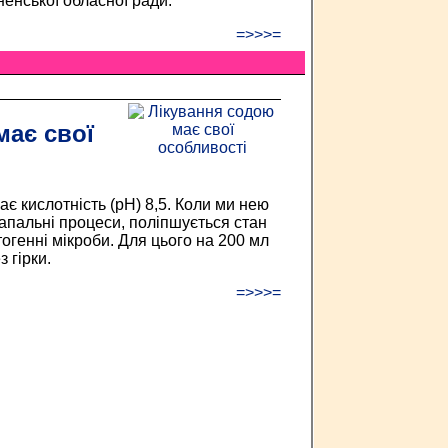
енської обласної ради.
=>>>=
має свої
ає кислотність (рН) 8,5. Коли ми нею
апальні процеси, поліпшується стан
тогенні мікроби. Для цього на 200 мл
з гірки.
=>>>=