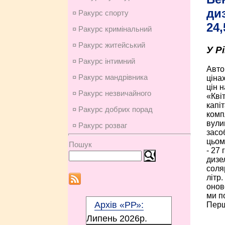
ди
¤ Ракурс спорту
24,
¤ Ракурс кримінальний
¤ Ракурс житейський
У Р
¤ Ракурс інтимний
Авто
¤ Ракурс мандрівника
ціна
цін н
¤ Ракурс незвичайного
«Кві
капі
¤ Ракурс добрих порад
комп
вули
¤ Ракурс розваг
засо
цьом
Пошук
- 27 
дизе
соля
літр
онов
ми п
Архів «РР»:
Першо
Липень 2026p.