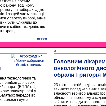
уватися на посаду
о району. Тоді йому
ремогу на виборах, адже
ів. І за цей час мешканці
ися у своєму виборі, адже
овий бути ближчим до
чи в кабінетах, довів, що
ити краще.
=>>>=
¤
Головним лікарем
м
онкологічного ди
обрали Григорія 
ння технологічної та
» придбав для своїх
23 квітня постійно діюча комі
ий апарат (БПЛА). Це
зайняття посад керівників за
бирає популярності у
власності територіальних гром
в багатьох передових
області на черговому засідан
иявилася і дуже
зайняття посади головного л