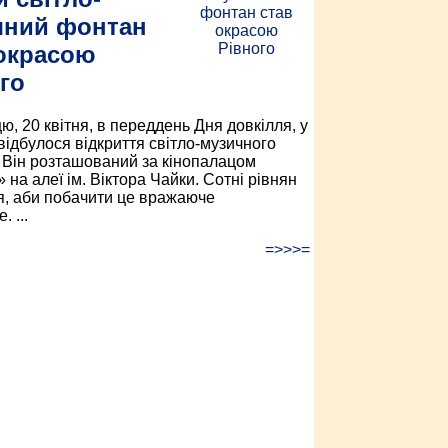
чний фонтан
окрасою
го
ю, 20 квітня, в переддень Дня довкілля, у
відбулося відкриття світло-музичного
 Він розташований за кінопалацом
 на алеї ім. Віктора Чайки. Сотні рівнян
я, аби побачити це вражаюче
 ...
=>>>=