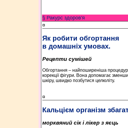
§ Ракурс здоров'я
¤
Як робити обгортання
в домашніх умовах.
Рецепти сумішей
Обгортання – найпоширеніша процедура
корекції фігури. Вона допомагає зменши
шкіру, швидко позбутися целюліту.
¤
Кальцієм організм збага
морквяний сік і лікер з яєць