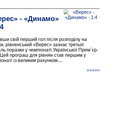
ерес» - «Динамо»
:4
вши свій перший гол після розподілу на
ки, рівненський «Верес» зазнає третьої
іль поразки у чемпіонаті Української Прем`єр-
. Цей програш для рівнян став першим у
онаті із великим рахунком....
=>>>=