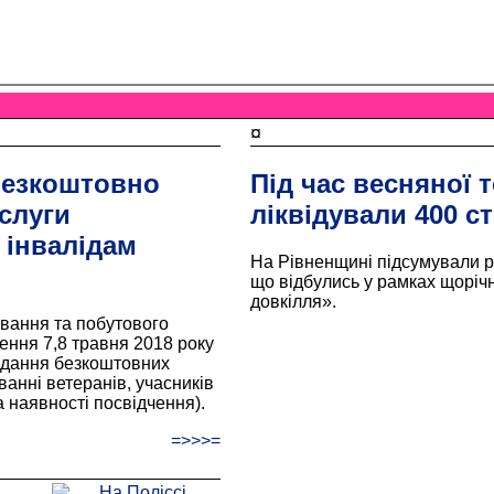
¤
 безкоштовно
Під час весняної 
слуги
ліквідували 400 с
 інвалідам
На Рівненщині підсумували 
що відбулись у рамках щорічно
довкілля».
ування та побутового
ння 7,8 травня 2018 року
надання безкоштовних
ванні ветеранів, учасників
за наявності посвідчення).
=>>>=