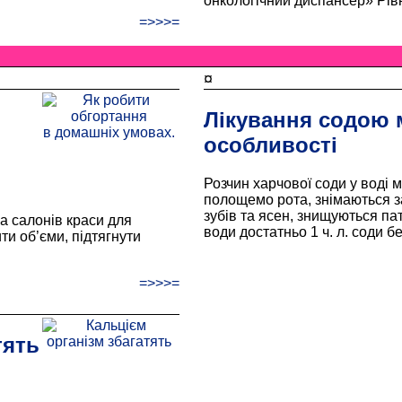
онкологічний диспансер» Рівн
=>>>=
¤
Лікування содою 
особливості
Розчин харчової соди у воді м
полощемо рота, знімаються з
зубів та ясен, знищуються па
 салонів краси для
води достатньо 1 ч. л. соди бе
ти об’єми, підтягнути
=>>>=
тять