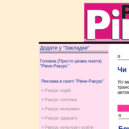
Додати у "Закладки"
¤
Головна (Просто цікава газета)
"Рівне-Ракурс"
Чи
Реклама в газеті "Рівне-Ракурс"
Усі м
транс
¤ Ракурс подій
авто
¤ Ракурс політики
¤ Ракурс економiки
¤
¤ Ракурс здоров'я
Бен
¤ Ракурс культури і освіти