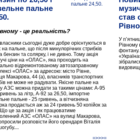
зельне пальне
музи
50.
став 
Рівно
івному - це реальність?
У п’ятниц
власники сьогодні дуже добре орієнтуються в
Рівному 
х на пальне, що після минулорічних стрибків
фонтану.
а бензин та солярку, і не дивно. Тому акція
«Україна»
тучі ціни на «ОЛАС», яка проходить на
зібралис
тально відремонтованому автозаправному
видовище.
лексі «ОЛАС» за адресою: місто Рівне,
ця Макарова, 44 (а), власників транспортних
бів не може не радувати. Якісне пальне на
у АЗС можна придати за такими цінами: А-95
гривень за літр, А-92 за 26,50, імпортне
льне пальне - 25 гривень, а вітчизняна
рка продається аж за 24 гривень 50 копійок за
. Що це за акція і як працюватиме
оленний АЗС «ОЛАС» на вулиці Макарова,
опросили розповісти його орендаря Віталія
губу....
=>>>=