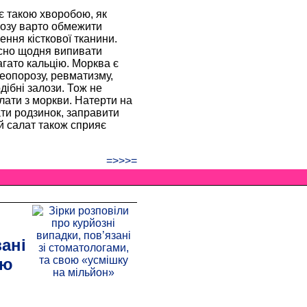
є такою хворобою, як
розу варто обмежити
ння кісткової тканини.
исно щодня випивати
агато кальцію. Морква є
еопорозу, ревматизму,
ібні залози. Тож не
лати з моркви. Натерти на
ти родзинок, заправити
й салат також сприяє
=>>>=
ані
ою