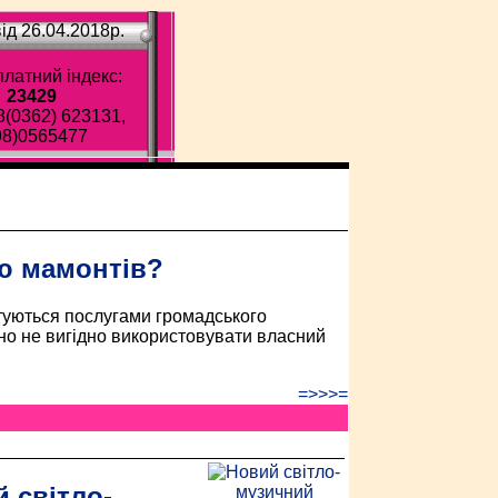
ід 26.04.2018p.
латний індекс:
23429
8(0362) 623131,
98)0565477
ава газета!
ю мамонтів?
стуються послугами громадського
чно не вигідно використовувати власний
=>>>=
 світло-