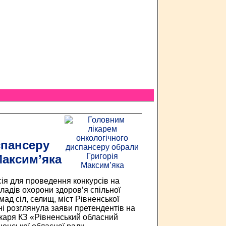
спансеру
Максим’яка
сія для проведення конкурсів на
кладів охорони здоров’я спільної
ад сіл, селищ, міст Рівненської
ні розглянула заяви претендентів на
ікаря КЗ «Рівненський обласний