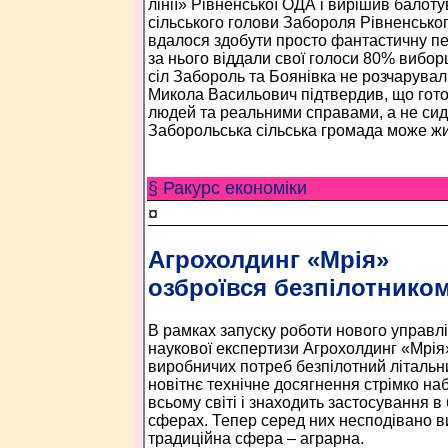
лінії» Рівненської ОДА і вирішив балот
сільського голови Забороля Рівненськог
вдалося здобути просто фантастичну пе
за нього віддали свої голоси 80% виборц
сіл Забороль та Боянівка не розчарувал
Микола Васильович підтвердив, що гот
людей та реальними справами, а не сидя
Заборольська сільська громада може ж
§ Ракурс економiки
¤
Агрохолдинг «Мрія»
озброївся безпілотнико
В рамках запуску роботи нового управлі
наукової експертизи Агрохолдинг «Мрія
виробничих потреб безпілотний літальн
новітнє технічне досягнення стрімко на
всьому світі і знаходить застосування 
сферах. Тепер серед них несподівано в
традиційна сфера – аграрна.