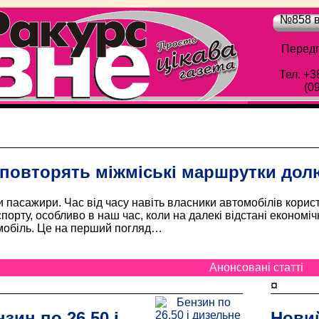
№858 в
Передп
Тел. +3
(0
Обласна газета "Рівне-Ракурс" - Просто цік
 повторять міжміські маршрутки дол
и пасажири. Час від часу навіть власники автомобілів кори
порту, особливо в наш час, коли на далекі відстані економі
мобіль. Це на перший погляд…
Анонсовані статті
¤
зин по 26,50 і
Новий