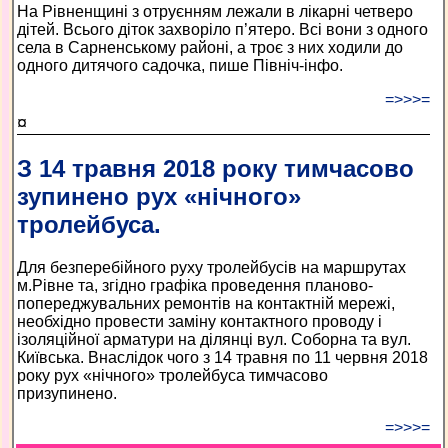
На Рівненщині з отруєнням лежали в лікарні четверо
дітей. Всього діток захворіло п’ятеро. Всі вони з одного
села в Сарненському районі, а троє з них ходили до
одного дитячого садочка, пише Північ-інфо.
=>>>=
¤
З 14 травня 2018 року тимчасово
зупинено рух «нічного»
тролейбуса.
Для безперебійного руху тролейбусів на маршрутах
м.Рівне та, згідно графіка проведення планово-
попереджувальних ремонтів на контактній мережі,
необхідно провести заміну контактного проводу і
ізоляційної арматури на ділянці вул. Соборна та вул.
Київська. Внаслідок чого з 14 травня по 11 червня 2018
року рух «нічного» тролейбуса тимчасово
призупинено.
=>>>=