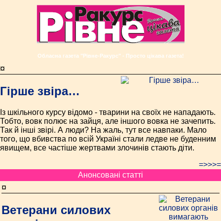
Обласна газета "Рівне-Ракурс" - Просто цікава газета!
¤
Гірше звіра…
Із шкільного курсу відомо - тварини на своїх не нападають.
Тобто, вовк полює на зайця, але іншого вовка не зачепить.
Так й інші звірі. А люди? На жаль, тут все навпаки. Мало
того, що вбивства по всій Україні стали ледве не буденним
явищем, все частіше жертвами злочинів стають діти.
=>>>=
Анонсовані статті
¤
Ветерани силових