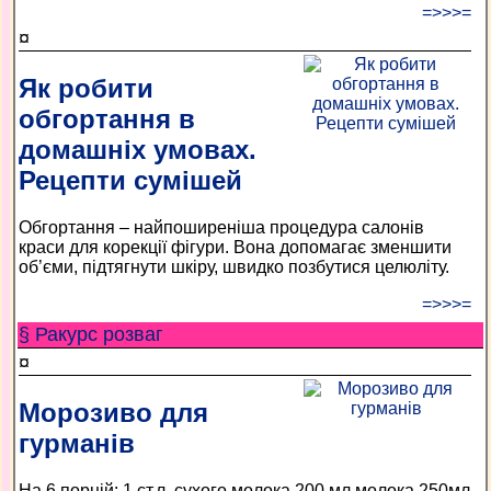
=>>>=
¤
Як робити
обгортання в
домашніх умовах.
Рецепти сумішей
Обгортання – найпоширеніша процедура салонів
краси для корекції фігури. Вона допомагає зменшити
об’єми, підтягнути шкіру, швидко позбутися целюліту.
=>>>=
§ Ракурс розваг
¤
Морозиво для
гурманів
На 6 порцій: 1 ст.л. сухого молока 200 мл молока 250мл