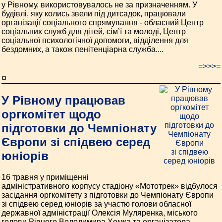
у Рівному, використовувалось не за призначенням. У
будівлі, яку колись звели під дитсадок, працювали
організації соціального спрямування - обласний Центр
соціальних служб для дітей, сім’ї та молоді, Центр
соціальної психологічної допомоги, відділення для
бездомних, а також пенітенціарна служба....
=>>>=
¤
У Рівному працював
оргкомітет щодо
підготовки до Чемпіонату
Європи зі спідвею серед
юніорів
16 травня у приміщенні
адміністративного корпусу стадіону «Мототрек» відбулося
засідання оргкомітету з підготовки до Чемпіонату Європи
зі спідвею серед юніорів за участю голови обласної
державної адміністрації Олексія Муляренка, міського
голови Рівного Володимира Хомка та організатора