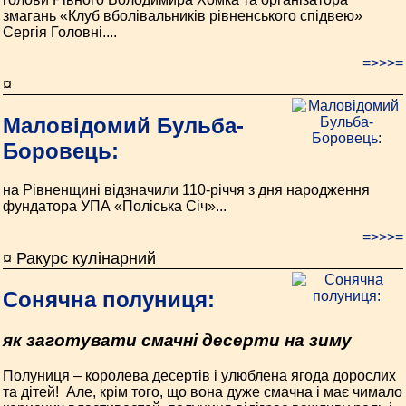
змагань «Клуб вболівальників рівненського спідвею»
Сергія Головні....
=>>>=
¤
Маловідомий Бульба-
Боровець:
на Рівненщині відзначили 110-річчя з дня народження
фундатора УПА «Поліська Січ»...
=>>>=
¤ Ракурс кулінарний
Сонячна полуниця:
як заготувати смачні десерти на зиму
Полуниця – королева десертів і улюблена ягода дорослих
та дітей! Але, крім того, що вона дуже смачна і має чимало