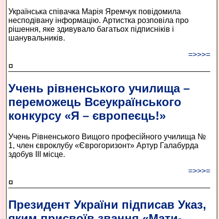
Українська співачка Марія Яремчук повідомила
несподівану інформацію. Артистка розповіла про
рішення, яке здивувало багатьох підписніків і
шанувальників.
=>>>=
¤
Учень рівненського училища –
переможець Всеукраїнського
конкурсу «Я – європеєць!»
Учень Рівненського Вищого професійного училища №
1, член євроклубу «Єврогоризонт» Артур Галабурда
здобув ІІІ місце.
=>>>=
¤
Президент України підписав Указ,
яким присвоїв звання «Мати-