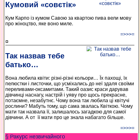
Кумовий «совєтік»
Кум Карпо із кумом Савою за квартою пива вели мову
про жіноцтво, яке воно миле.
=>>>=
¤
Так назвав тебе
батько…
Вона любила квіти: різні-різні кольори… Їх пахощі, їх
пелюстки і листочки, що усміхались до неї здаля своїми
переливами-оксамитами. Такий оазис краси дарував
дівчинці наснагу, настрій і уяву про щось прекрасне,
потаємне, незабутнє. Чому вона так любила ці квітучі
рослини? Мабуть тому, що сама звалась Квіткою. Чому
мати так назвала її, залишалось загадкою для самої
дівчини. А от її мати про це знала набагато більше.
=>>>=
§ Ракурс незвичайного