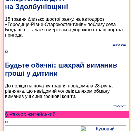
на Здолбунівщині
15 травня близько шостої ранку, на автодорозі
«Городище-Рівне-Старокостянтинів» поблизу села
Богдашів, сталася смертельна дорожньо-транспортна
пригода.
=>>>=
¤
Будьте обачні: шахрай виманив
гроші у дитини
До поліції на початку травня повідомила 28-річна
рівнянка, що невідомий чоловік шляхом обману
виманив у її сина грошові кошти.
=>>>=
§ Ракурс житейський
¤