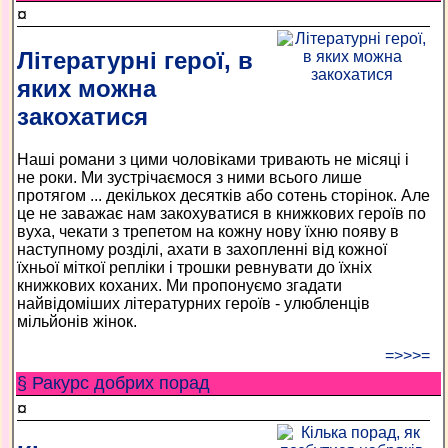
¤
Літературні герої, в
яких можна
закохатися
Наші романи з цими чоловіками тривають не місяці і
не роки. Ми зустрічаємося з ними всього лише
протягом ... декількох десятків або сотень сторінок. Але
це не заважає нам закохуватися в книжкових героїв по
вуха, чекати з трепетом на кожну нову їхню появу в
наступному розділі, ахати в захопленні від кожної
їхньої міткої репліки і трошки ревнувати до їхніх
книжкових коханих. Ми пропонуємо згадати
найвідоміших літературних героїв - улюбленців
мільйонів жінок.
=>>>=
§ Ракурс добрих порад
¤