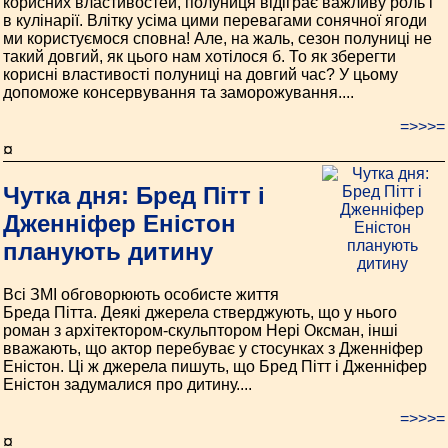
корисних властивостей, полуниця відіграє важливу роль і
в кулінарії. Влітку усіма цими перевагами сонячної ягоди
ми користуємося сповна! Але, на жаль, сезон полуниці не
такий довгий, як цього нам хотілося б. То як зберегти
корисні властивості полуниці на довгий час? У цьому
допоможе консервування та заморожування....
=>>>=
¤
Чутка дня: Бред Пітт і
Дженніфер Еністон
планують дитину
Всі ЗМІ обговорюють особисте життя
Бреда Пітта. Деякі джерела стверджують, що у нього
роман з архітектором-скульптором Нері Оксман, інші
вважають, що актор перебуває у стосунках з Дженніфер
Еністон. Ці ж джерела пишуть, що Бред Пітт і Дженніфер
Еністон задумалися про дитину....
=>>>=
¤