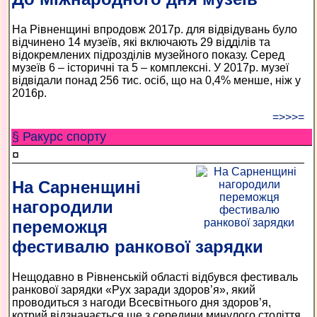
На Рівненщині впродовж 2017р. для відвідувань було
відчинено 14 музеїв, які включають 29 відділів та
відокремлених підрозділів музейного показу. Серед
музеїв 6 – історичні та 5 – комплексні. У 2017р. музеї
відвідали понад 256 тис. осіб, що на 0,4% менше, ніж у
2016р.
=>>>=
§ Ракурс спорту
¤
На Сарненщині
нагородили
переможця
фестивалю ранкової зарядки
Нещодавно в Рівненській області відбувся фестиваль
ранкової зарядки «Рух заради здоров’я», який
проводиться з нагоди Всесвітнього дня здоров’я,
котрий відзначається ще з середини минулого століття.