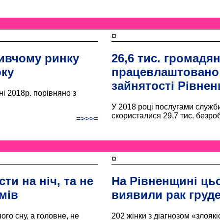
¤
живчому ринку
26,6 тис. громадя
оку
працевлаштовано 
зайнятості Рівне
ні 2018р. порівняно з
У 2018 році послугами служб
скористалися 29,7 тис. безро
=>>>=
¤
сти на ніч, та не
На Рівненщині цьо
мів
виявили рак груд
ого сну, а головне, не
202 жінки з діагнозом «злояк