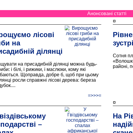
Анонсовані статті
¤
рощуємо лісові
Рівне
иби на
зустр
исадибній ділянці
Сотня пл
«Волошки
щувати на присадибній ділянці можна будь-
районі, п
риби: і білі, і рижики, і маслюки, кому які
баються. Щоправда, добре б, щоб при цьому
ілянці росли справжні лісові дерева: береза
убок....
=>>>=
¤
Гвіздівському
На Р
сподарстві –
надій
алах
скане