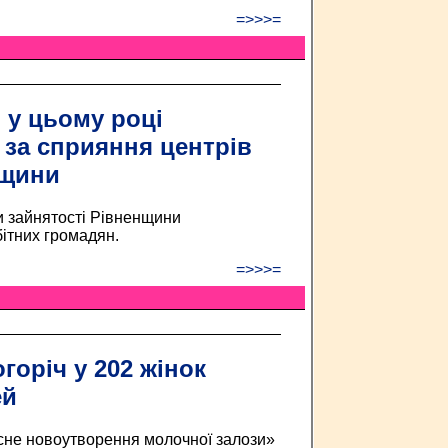
=>>>=
н у цьому році
за сприяння центрів
нщини
и зайнятості Рівненщини
бітних громадян.
=>>>=
горіч у 202 жінок
ей
існе новоутворення молочної залози»