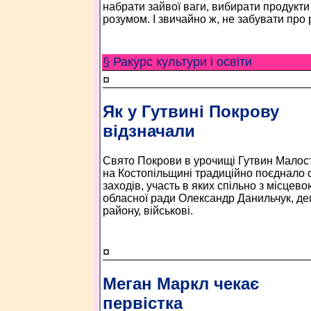
набрати зайвої ваги, вибирати продукти 
розумом. І звичайно ж, не забувати про 
§ Ракурс культури і освіти
¤
Як у Гутвині Покрову
відзначали
Свято Покрови в урочищі Гутвин Малост
на Костопільщині традиційно поєднало о
заходів, участь в яких спільно з місце
обласної ради Олександр Данильчук, де
району, військові.
¤
Меган Маркл чекає
первістка