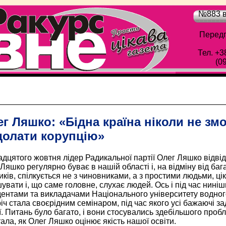
№883 в
Передп
Тел. +3
(0
Обласна газета "Рівне-Ракурс" - Просто цік
г Ляшко: «Бідна країна ніколи не зм
долати корупцію»
дцятого жовтня лідер Ра­дикальної партії Олег Ляшко відві
Ляшко регулярно буває в нашій області і, на відміну від баг
иків, спілкується не з чиновниками, а з простими людьми, ц
увати і, що саме головне, слухає людей. Ось і під час нині
дентами та викладачами Національного університету водно
іч стала своєрідним семінаром, під час якого усі бажаючі з
ї. Питань було багато, і вони стосувались здебільшого пробл
ала, як Олег Ляшко оцінює якість нашої освіти.