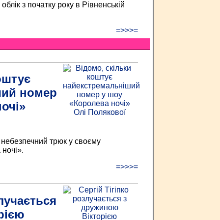
облік з початку року в Рівненській
=>>>=
оштує
ший номер
очі»
небезпечний трюк у своєму
ночі».
=>>>=
злучається
рією