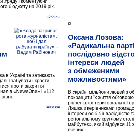
ня Уряду і коментуючи
го бюджету на 2019 рік.
=>>>=
¤
Оксана Лозова:
«Радикальна парт
им
послідовно відст
інтереси людей
з обмеженими
а в Україні та затикають
можливостями»
алі грабувати і красти
тися проти закриття
налів «NewsOne» і «112
В Україні мільйони людей з 
рівні.
покращити їх життя обговор
рівненської територіальної ор
=>>>=
Ляшка з керівниками громадсь
інтереси осіб з інвалідністю 
регіональному круглому столі 
майбутнє», який відбувся 11 
вчених.