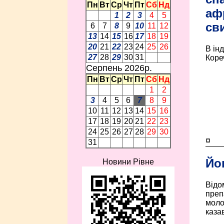
Пн
Вт
Ср
Чт
Пт
Сб
Нд
аф
1
2
3
4
5
св
6
7
8
9
10
11
12
13
14
15
16
17
18
19
20
21
22
23
24
25
26
В інд
27
28
29
30
31
Коре
Серпень 2026p.
Пн
Вт
Ср
Чт
Пт
Сб
Нд
1
2
3
4
5
6
7
8
9
10
11
12
13
14
15
16
17
18
19
20
21
22
23
24
25
26
27
28
29
30
¤
31
Йо
Новини Рівне
Відо
преп
моло
казав