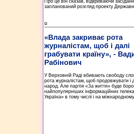
Про це він сказав, відкриваючи засідан
запланований розгляд проекту Державно
¤
«Влада закриває рота
журналістам, щоб і далі
грабувати країну», - Вад
Рабінович
У Верховній Раді вбивають свободу слов
рота журналістам, щоб продовжувати і д
народ. Але партія «За життя» буде боро
найпопулярніших інформаційних телека
Україна» в тому числі і на міжнародному 