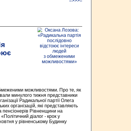
=>>>=
ія
оює
обмеженими можливостями. Про те, як
ювали минулого тижня представники
ганізації Радикальної партії Олега
ких організацій, які представляють
та пенсіонерів Рівненщини на
«Політичний діалог - крок у
жовтня у рівненському Будинку