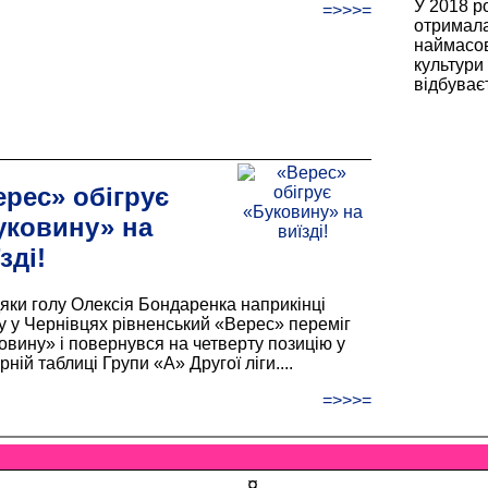
У 2018 ро
=>>>=
отримала
наймасов
культури
відбуваєт
ерес» обігрує
уковину» на
зді!
яки голу Олексія Бондаренка наприкінці
у у Чернівцях рівненський «Верес» переміг
овину» і повернувся на четверту позицію у
рній таблиці Групи «А» Другої ліги....
=>>>=
¤