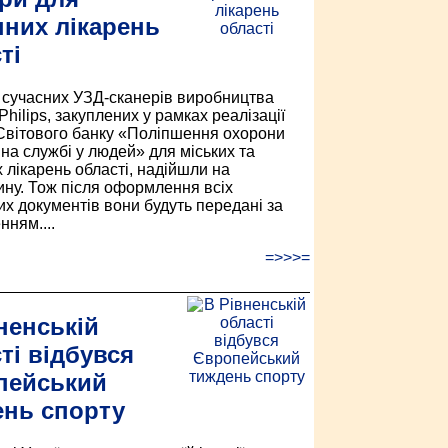
них лікарень
ті
 сучасних УЗД-сканерів виробництва
Philips, закуплених у рамках реалізації
Світового банку «Поліпшення охорони
 на службі у людей» для міських та
 лікарень області, надійшли на
ну. Тож після оформлення всіх
их документів вони будуть передані за
нням....
=>>>=
ненській
ті відбувся
пейський
ень спорту