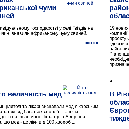
риканської чуми
район
иней
облас
ивідуальному господарстві у селі Гвіздів на
19 нових
ччині виявили африканську чуму свиней....
компанії 
проекту 
=>>>=
здоров’я
районних
Рівненщи
необхідн
призначе
¤
го величність мед
В Рів
облас
мі цілителі та лікарі визнавали мед лікарським
Євро
аратом від багатьох хвороб. Напоєм
дості називав його Піфагор, а Авіценна
тижд
, що мед - це ліки від 100 хвороб....