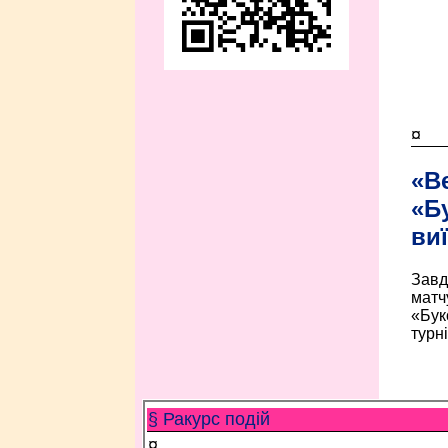
¤
«В
«Б
виї
Завд
матч
«Бук
турні
§ Ракурс подій
¤