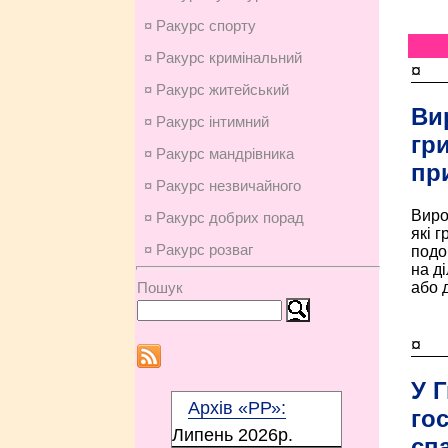
¤ Ракурс спорту
¤ Ракурс кримінальний
¤
¤ Ракурс житейський
Ви
¤ Ракурс інтимний
гр
¤ Ракурс мандрівника
пр
¤ Ракурс незвичайного
Виро
¤ Ракурс добрих порад
які г
¤ Ракурс розваг
подо
на д
або д
Пошук
¤
У 
Архів «РР»:
го
Липень 2026p.
сп