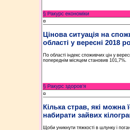
§ Ракурс економiки
¤
Цінова ситуація на спо
області у вересні 2018 р
По області індекс споживчих цін у верес
попереднім місяцем становив 101,7%.
§ Ракурс здоров'я
¤
Кілька страв, які можна ї
набирати зайвих кілогра
Щоби уникнути тяжкості в шлунку і поган