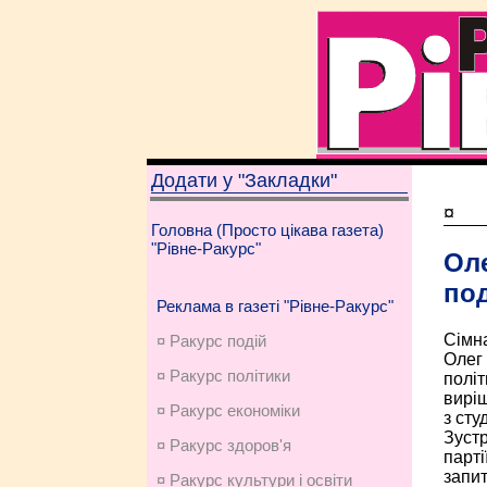
Додати у "Закладки"
¤
Головна (Просто цікава газета)
"Рівне-Ракурс"
Оле
по
Реклама в газеті "Рівне-Ракурс"
Сімна
¤ Ракурс подій
Олег 
¤ Ракурс політики
політ
виріш
¤ Ракурс економiки
з сту
Зустр
¤ Ракурс здоров'я
парті
запит
¤ Ракурс культури і освіти