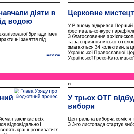
навчали діяти в
Церковне мистецт
ід водою
У Рівному відкрився Перший
фестиваль-конкурс парафіяль
ханізованої бригади імені
З благословення архієпископа
рактичні заняття під
та за сприяння міського голо
змагаються 34 колективи, а ц
Української Православної Цер
=>>>=
Української Греко-Католицько
¤
тний
У трьох ОТГ відбу
вибори
йсман закликає всіх
Центральна виборча комісія п
ся відповідально і
З 3-го листопада стартує ви
волять країні розвиватися.