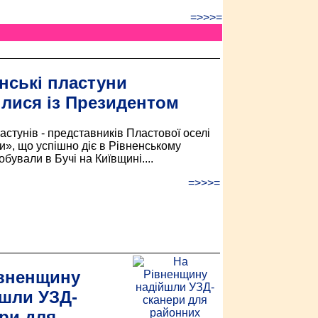
=>>>=
нські пластуни
ілися із Президентом
астунів - представників Пластової оселі
», що успішно діє в Рівненському
обували в Бучі на Київщині....
=>>>=
івненщину
шли УЗД-
ри для