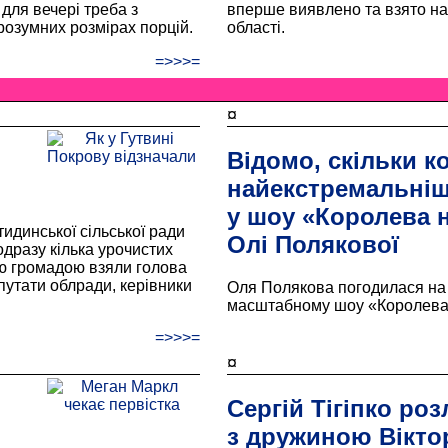
для вечері треба з
вперше виявлено та взято на 
розумних розмірах порцій.
області.
=>>>=
¤
Відомо, скільки к
найекстремальні
у шоу «Королева н
идинської сільської ради
Олі Полякової
дразу кілька урочистих
вою громадою взяли голова
путати облради, керівники
Оля Полякова погодилася на 
масштабному шоу «Королева 
=>>>=
¤
Сергій Тігіпко ро
з дружиною Вікто