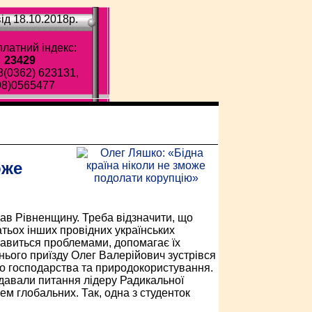
ід 18.10.2018p.
латний індекс:
23429
8(0362) 623131,
98)0565477
ава газета!
оже
дав Рівненщину. Треба відзначити, що
атьох інших провідних українських
ікавиться проблемами, допомагає їх
шнього приїзду Олег Валерійович зустрівся
го господарства та природокористування.
адавали питання лідеру Радикальної
ем глобальних. Так, одна з студенток