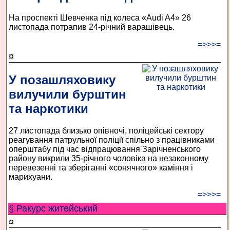
На проспекті Шевченка під колеса «Audi A4» 26
листопада потрапив 24-річний варашівець.
=>>>=
¤
У позашляховику
вилучили бурштин
та наркотики
27 листопада близько опівночі, поліцейські сектору
реагування патрульної поліції спільно з працівниками
оперштабу під час відпрацювання Зарічненського
району викрили 35-річного чоловіка на незаконному
перевезенні та зберіганні «сонячного» каміння і
марихуани.
=>>>=
§ Ракурс житейський
¤