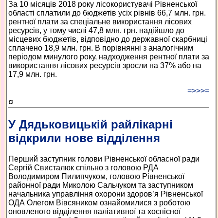
За 10 місяців 2018 року лісокористувачі Рівненської
області сплатили до бюджетів усіх рівнів 66,7 млн. грн.
рентної плати за спеціальне використання лісових
ресурсів, у тому числі 47,8 млн. грн. надійшло до
місцевих бюджетів, відповідно до державної скарбниці
сплачено 18,9 млн. грн. В порівнянні з аналогічним
періодом минулого року, надходження рентної плати за
використання лісових ресурсів зросли на 37% або на
17,9 млн. грн.
=>>>=
¤
У Дядьковицькій райлікарні
відкрили нове відділення
Перший заступник голови Рівненської обласної ради
Сергій Свисталюк спільно з головою РДА
Володимиром Пилипчуком, головою Рівненської
районної ради Миколою Сальчуком та заступником
начальника управління охорони здоров’я Рівненської
ОДА Олегом Вівсяником ознайомилися з роботою
оновленого відділення паліативної та хоспісної