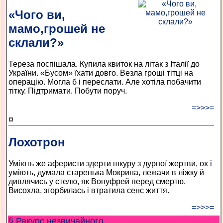
«Чого ви,
мамо,грошей не
склали?»
Тереза поспішала. Купила квиток на літак з Італії до
України. «Бусом» їхати довго. Везла гроші тітці на
операцію. Могла б і переслати. Але хотіла побачити
тітку. Підтримати. Побути поруч.
=>>>=
¤
Лохотрон
Уміють же аферисти здерти шкуру з дурної жертви, ох і
уміють, думала старенька Мокрина, лежачи в ліжку й
дивлячись у стелю, як Вонуфрей перед смертю.
Висохла, згорбилась і втратила сенс життя.
=>>>=
§ Ракурс незвичайного