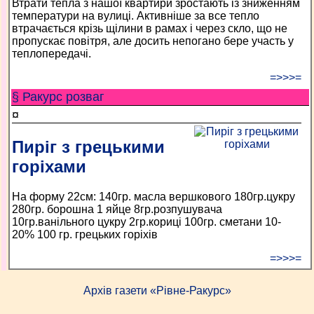
Втрати тепла з нашої квартири зростають із зниженням
температури на вулиці. Активніше за все тепло
втрачається крізь щілини в рамах і через скло, що не
пропускає повітря, але досить непогано бере участь у
теплопередачі.
=>>>=
§ Ракурс розваг
¤
Пиріг з грецькими
горіхами
На форму 22см: 140гр. масла вершкового 180гр.цукру
280гр. борошна 1 яйце 8гр.розпушувача
10гр.ванільного цукру 2гр.кориці 100гр. сметани 10-
20% 100 гр. грецьких горіхів
=>>>=
Архів газети «Рівне-Ракурс»