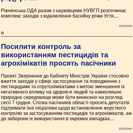
Рівненська ОДА разом з науковцями НУВГП розпочинає
комплекс заходів з відновлення басейну річки Устя....
=>>>=
¤
Посилити контроль за
використанням пестицидів та
агрохімікатів просять пасічники
Проект Звернення до Кабінету Міністрів України стосовно
вжиття заходів у сфері застосування та поводження з
пестицидами та отрутохімікатами з метою зменшення їх
негативного впливу на здоров›я людей та навколишнє
природне середовище може бути винесено на розгляд
сесії 7 грудня. Спілка пасічників області просить депутатів
підтримати їхні ініціативи щодо встановлення жорсткого
контролю за застосуванням пестицидів та агрохімікатів, аж
до заборони їх використання в окремих випадках....
=>>>=