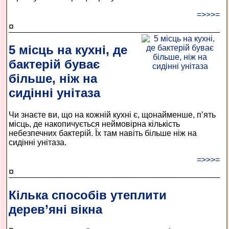
=>>>=
¤
5 місць на кухні, де
бактерій буває
більше, ніж на
сидінні унітаза
Чи знаєте ви, що на кожній кухні є, щонайменше, п’ять
місць, де накопичується неймовірна кількість
небезпечних бактерій. Їх там навіть більше ніж на
сидінні унітаза.
=>>>=
¤
Кілька способів утеплити
дерев’яні вікна