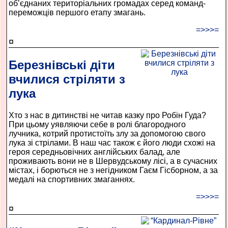
об’єднаних територіальних громадах серед команд-
переможців першого етапу змагань.
=>>>=
¤
Березнівські діти
вчилися стріляти з
лука
Хто з нас в дитинстві не читав казку про Робін Гуда?
При цьому уявляючи себе в ролі благородного
лучника, котрий протистоїть злу за допомогою свого
лука зі стрілами. В наш час також є його люди схожі на
героя середньовічних англійських балад, але
проживають вони не в Шервудському лісі, а в сучасних
містах, і борються не з негідником Гаєм Гісборном, а за
медалі на спортивних змаганнях.
=>>>=
¤