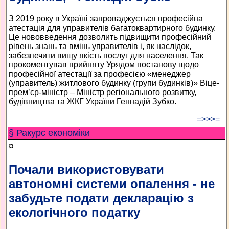
З 2019 року в Україні запроваджується професійна
атестація для управителів багатоквартирного будинку.
Це нововведення дозволить підвищити професійний
рівень знань та вмінь управителів і, як наслідок,
забезпечити вищу якість послуг для населення. Так
прокоментував прийняту Урядом постанову щодо
професійної атестації за професією «менеджер
(управитель) житлового будинку (групи будинків)» Віце-
прем’єр-міністр – Міністр регіонального розвитку,
будівництва та ЖКГ України Геннадій Зубко.
=>>>=
§ Ракурс економiки
¤
Почали використовувати
автономні системи опалення - не
забудьте подати декларацію з
екологічного податку