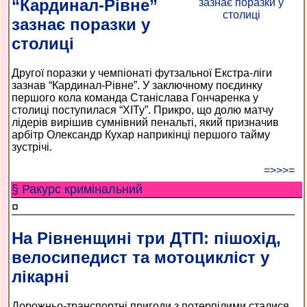
“Кардинал-Рівне”
зазнає поразки у
столиці
Другої поразки у чемпіонаті футзальної Екстра-ліги
зазнав “Кардинал-Рівне”. У заключному поєдинку
першого кола команда Станіслава Гончаренка у
столиці поступилася “ХІТу”. Прикро, що долю матчу
лідерів вирішив сумнівний пенальті, який призначив
арбітр Олександр Кухар наприкінці першого тайму
зустрічі.
=>>>=
§ Ракурс кримінальний
¤
На Рівненщині три ДТП: пішохід,
велосипедист та мотоцикліст у
лікарні
Дорожньо-транспортні пригоди з потерпілими сталися