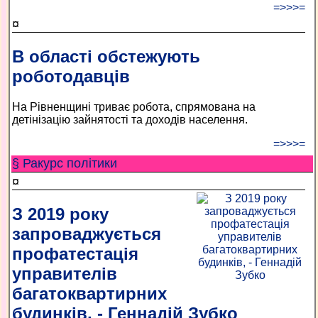
=>>>=
¤
В області обстежують
роботодавців
На Рівненщині триває робота, спрямована на
детінізацію зайнятості та доходів населення.
=>>>=
§ Ракурс політики
¤
З 2019 року
запроваджується
профатестація
управителів
багатоквартирних
будинків, - Геннадій Зубко