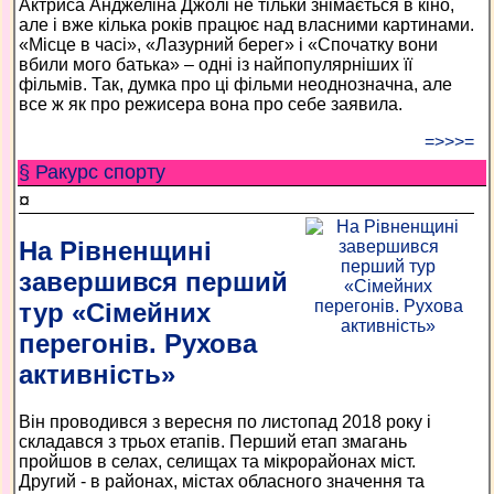
Актриса Анджеліна Джолі не тільки знімається в кіно,
але і вже кілька років працює над власними картинами.
«Місце в часі», «Лазурний берег» і «Спочатку вони
вбили мого батька» – одні із найпопулярніших її
фільмів. Так, думка про ці фільми неоднозначна, але
все ж як про режисера вона про себе заявила.
=>>>=
§ Ракурс спорту
¤
На Рівненщині
завершився перший
тур «Сімейних
перегонів. Рухова
активність»
Він проводився з вересня по листопад 2018 року і
складався з трьох етапів. Перший етап змагань
пройшов в селах, селищах та мікрорайонах міст.
Другий - в районах, містах обласного значення та