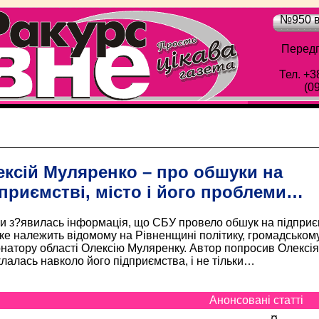
№950 в
Передп
Тел. +3
(0
Обласна газета "Рівне-Ракурс" - Просто цік
ксій Муляренко – про обшуки на
приємстві, місто і його проблеми…
и з?явилась інформація, що СБУ провело обшук на підприє
ке належить відомому на Рівненщині політику, громадському
натору області Олексію Муляренку. Автор попросив Олексія 
лалась навколо його підприємства, і не тільки…
Анонсовані статті
¤