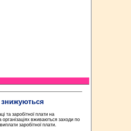
і знижуються
ці та заробітної плати на
а організаціях вживаються заходи по
виплати заробітної плати.