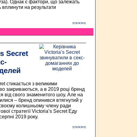
за). Однак є фактори, що залежать
ть вплинути на результати
=>>>=
s Secret
с-
делей
ret стикається з великими
о закриваються, а в 2019 році бренд
я від свого знаменитого шоу. Але на
илися – бренд опинився втягнутий у
 своєму колишньому члену ради
вої стратегії Victoria’s Secret Еду
серпні 2019 року.
=>>>=