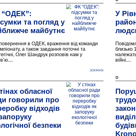
 “ОДЕК”:
У Рів
сумки та погляд у
район
йближче майбутнє
людс
повернення в ОДЕК, враження від команди
Повідомл
емпіонату, а також завдання поточні та
близько 
тегічні, Олег Шандрук розповів нам у
належать
в’ю....
війні....
=>>>=
¤
тінах обласної
Пору
ди говорили про
труд
реробку відходів
закон
 запоруку
виділ
ологічної безпеки
будів
Krono