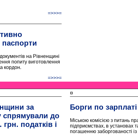
=>>>=
ктивно
 паспорти
документів на Рівненщині
щення попиту виготовлення
а кордон.
=>>>=
¤
енщини за
Борги по зарплат
у спрямували до
Міською комісією з питань пра
грн. податків і
підприємствах, в установах т
погашенню заборгованості із 