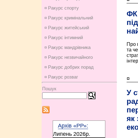
¤ Ракурс спорту
ФК
¤ Ракурс кримінальний
під
¤ Ракурс житейський
на
¤ Ракурс інтимний
Про 
¤ Ракурс мандрівника
та ч
стра
¤ Ракурс незвичайного
інтер
¤ Ракурс добрих порад
¤ Ракурс розваг
¤
Пошук
У с
ра
пе
як
Архів «РР»:
ек
Липень 2026p.