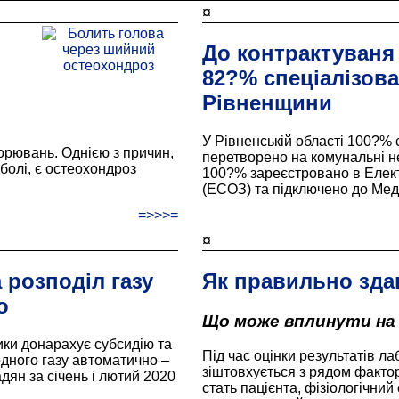
¤
До контрактуваня 
82?% спеціалізов
Рівненщини
У Рівненській області 100?% 
орювань. Однією з причин,
перетворено на комунальні не
болі, є остеохондроз
100?% зареєстровано в Елект
(ЕСОЗ) та підключено до Мед
=>>>=
¤
 розподіл газу
Як правильно здав
о
Що може вплинути на
ики донарахує субсидію та
Під час оцінки результатів л
одного газу автоматично –
зіштовхується з рядом фактор
ян за січень і лютий 2020
стать пацієнта, фізіологічний 