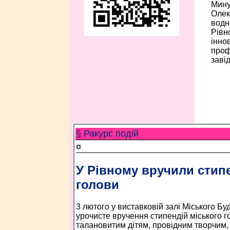
Мину
Олек
водн
Рівн
інно
проф
заві
§ Ракурс подій
¤
У Рівному вручили стипе
голови
3 лютого у виставковій залі Міського Бу
урочисте вручення стипендій міського г
талановитим дітям, провідним творчим, 