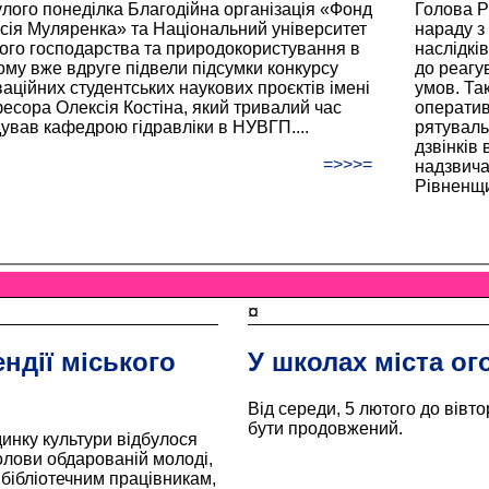
лого понеділка Благодійна організація «Фонд
Голова Р
сія Муляренка» та Національний університет
нараду з
ого господарства та природокористування в
наслідкі
ому вже вдруге підвели підсумки конкурсу
до реагу
ваційних студентських наукових проєктів імені
умов. Та
есора Олексія Костіна, який тривалий час
оператив
дував кафедрою гідравліки в НУВГП....
рятуваль
дзвінків
=>>>=
надзвича
Рівненщин
¤
ндії міського
У школах міста о
Від середи, 5 лютого до вівто
бути продовжений.
динку культури відбулося
олови обдарованій молоді,
бібліотечним працівникам,