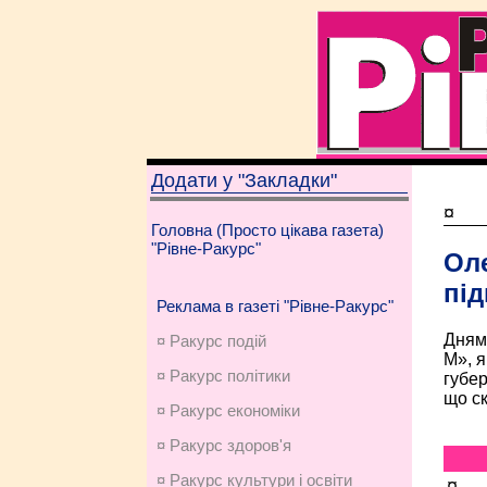
Додати у "Закладки"
¤
Головна (Просто цікава газета)
"Рівне-Ракурс"
Оле
під
Реклама в газеті "Рівне-Ракурс"
Дням
¤ Ракурс подій
М», я
¤ Ракурс політики
губер
що ск
¤ Ракурс економiки
¤ Ракурс здоров'я
¤ Ракурс культури і освіти
¤