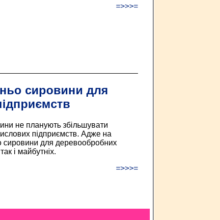
=>>>=
тньо сировини для
підприємств
щини не планують збільшувати
мислових підприємств. Адже на
ньо сировини для деревообробних
ак і майбутніх.
=>>>=