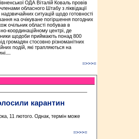
івненської ОДА Віталій Коваль провів
 членами обласного Штабу з ліквідації
в надзвичайних ситуацій щодо готовності
вання на очікуване погіршення погодних
кож очільник області побував в
но-координаційному центрі, де
ники щодоби приймають понад 800
 від громадян стосовно різноманітних
йних подій, які трапляються на
і....
=>>>=
голосили карантин
рка, 11 лютого. Однак, термін може
=>>>=