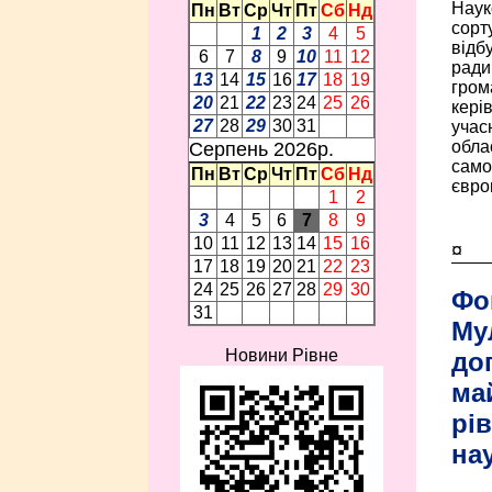
Наук
Пн
Вт
Ср
Чт
Пт
Сб
Нд
сорт
1
2
3
4
5
відб
6
7
8
9
10
11
12
ради
13
14
15
16
17
18
19
гром
20
21
22
23
24
25
26
керів
27
28
29
30
31
учасн
обла
Серпень 2026p.
само
Пн
Вт
Ср
Чт
Пт
Сб
Нд
європ
1
2
3
4
5
6
7
8
9
10
11
12
13
14
15
16
¤
17
18
19
20
21
22
23
24
25
26
27
28
29
30
Фо
31
Му
Новини Рівне
до
ма
рі
на