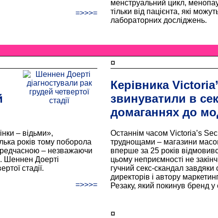
менструальний цикл, менопау
тільки від пацієнта, які можу
=>>>=
лабораторних досліджень.
¤
Керівника Victoria’
й
звинуватили в сек
домаганнях до мо
інки – відьми»,
Останнім часом Victoria’s Sec
лька років тому поборола
труднощами – магазини масов
передчасною – незважаючи
вперше за 25 років відмовивс
я. Шеннен Доерті
цьому неприємності не закінч
ртої стадії.
гучний секс-скандал завдяки
директорів і автору маркетинго
=>>>=
Резаку, який покинув бренд у 
¤