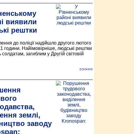
ненському
і виявили
ькі рештки
ення до поліції надійшло другого лютого
11 години. Найімовірніше, людські рештки
 солдатам, загиблим у Другій світовій
=>>>=
шення
ового
одавства,
ення землі,
ництво заводу
span: