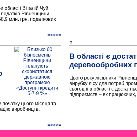
 області Віталій Чуй,
и податків Рівненщини
8,9 млн. грн. податкових
.
=>>>=
¤
В області є доста
деревообробних 
ю
Цього року лісівники Рівнен
вирубку лісу для потреб про
сьогодні в області є достат
підприємств – як працюючих, т
 початку цього місяця та
ацію виробництв,
=>>>=