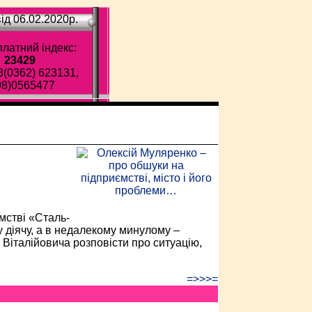
ід 06.02.2020p.
латний індекс:
23429
8(0362) 623131,
98)0565477
ава газета!
мстві «Сталь-
 діячу, а в недалекому минулому –
Віталійовича розповісти про ситуацію,
=>>>=