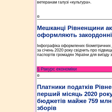
ветеранам галузі «культура».
¤
Мешканці Рівненщини а
оформляють закордонні
Інфографіка оформлених біометричних 
за січень 2020 року свідчить про підви
паспортів громадян України для виїзду з
§ Ракурс економiки
¤
Платники податків Рівн
перший місяць 2020 рок
бюджетів майже 759 млн. 
зборів