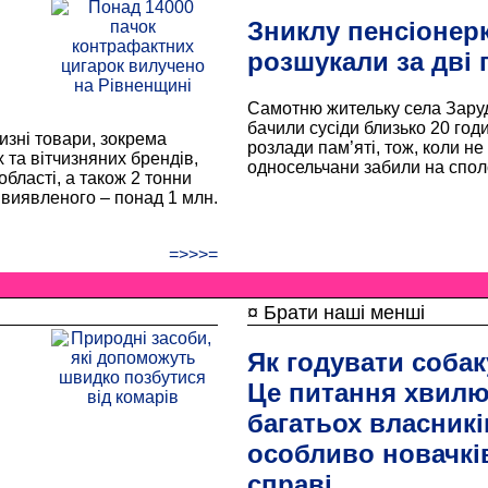
Зниклу пенсіонер
розшукали за дві 
Самотню жительку села Заруд
бачили сусіди близько 20 годи
изні товари, зокрема
розлади пам’яті, тож, коли н
 та вітчизняних брендів,
односельчани забили на спол
області, а також 2 тонни
 виявленого – понад 1 млн.
=>>>=
¤ Брати наші менші
Як годувати собак
Це питання хвил
багатьох власникі
особливо новачків
справі.