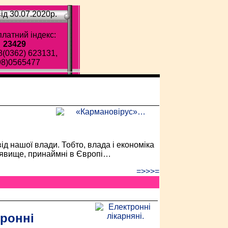
ід 30.07.2020p.
латний індекс:
23429
8(0362) 623131,
98)0565477
ава газета!
д нашої влади. Тобто, влада і економіка
е явище, принаймні в Європі…
=>>>=
ронні