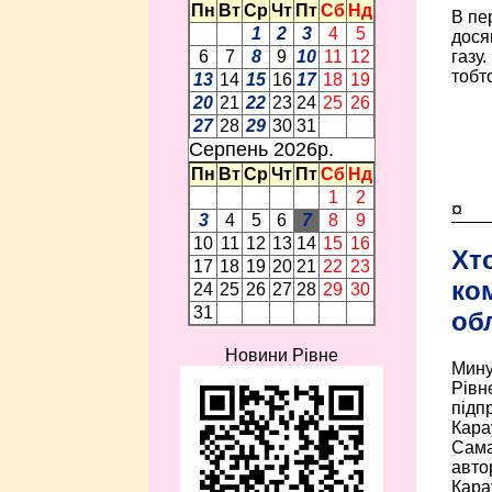
Пн
Вт
Ср
Чт
Пт
Сб
Нд
В пе
1
2
3
4
5
дося
газу
6
7
8
9
10
11
12
тобт
13
14
15
16
17
18
19
20
21
22
23
24
25
26
27
28
29
30
31
Серпень 2026p.
Пн
Вт
Ср
Чт
Пт
Сб
Нд
1
2
¤
3
4
5
6
7
8
9
10
11
12
13
14
15
16
Хт
17
18
19
20
21
22
23
ко
24
25
26
27
28
29
30
31
об
Новини Рівне
Мину
Рівн
підп
Кара
Сама 
авто
Карау