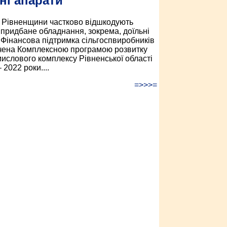
ні апарати
Рівненщини частково відшкодують
 придбане обладнання, зокрема, доїльні
 Фінансова підтримка сільгоспвиробників
ена Комплексною програмою розвитку
ислового комплексу Рівненської області
 2022 роки....
=>>>=