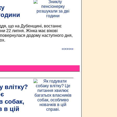
ку
години
дя, що на Дубенщині, востаннє
ни 22 липня. Жінка має вікові
е повернулася додому наступного дня,
ох.
=>>>=
у влітку?
ює
в собак,
 в цій