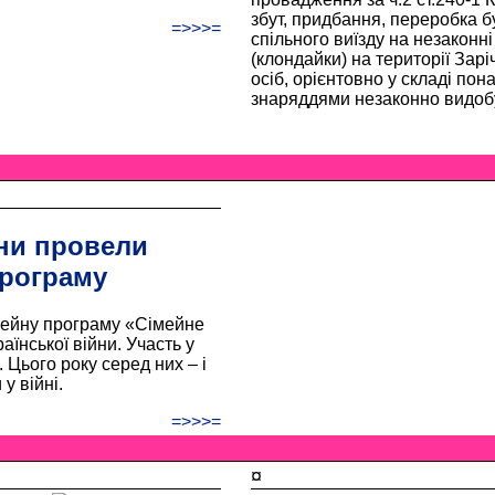
збут, придбання, переробка б
=>>>=
спільного виїзду на незаконн
(клондайки) на території Зар
осіб, орієнтовно у складі пон
знаряддями незаконно видоб
ни провели
програму
мейну програму «Сімейне
аїнської війни. Участь у
 Цього року серед них – і
у війні.
=>>>=
¤