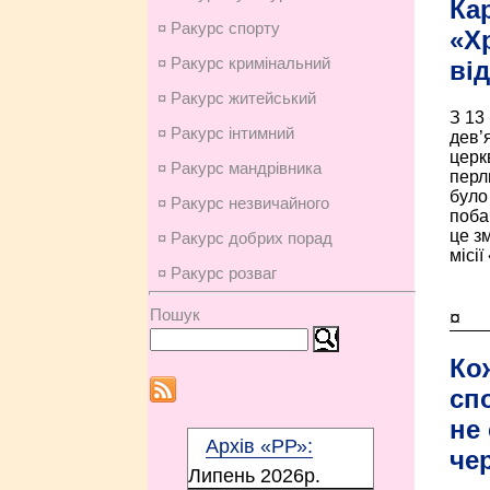
Ка
¤ Ракурс спорту
«Х
¤ Ракурс кримінальний
ві
¤ Ракурс житейський
З 13
¤ Ракурс інтимний
дев’
церк
¤ Ракурс мандрівника
перл
було 
¤ Ракурс незвичайного
поба
це з
¤ Ракурс добрих порад
місії
¤ Ракурс розваг
Пошук
¤
Ко
сп
не
Архів «РР»:
че
Липень 2026p.