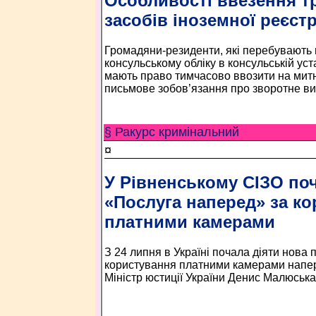
Особливості ввезення т
засобів іноземної реєстр
Громадяни-резиденти, які перебувають
консульському обліку в консульській уст
мають право тимчасово ввозити на митн
письмове зобов’язання про зворотне ви
§ Ракурс кримінальний
¤
У Рівненському СІЗО поч
«Послуга наперед» за к
платними камерами
З 24 липня в Україні почала діяти нова 
користування платними камерами напер
Міністр юстиції України Денис Малюська