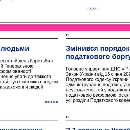
=>>>=
¤
і людьми
Змінився порядок
податкового борг
есвітній день боротьби з
ий Генеральною
Головне управління ДПС у Рі
форм ованості
Закон України від 16 січня 2
рнення уваги до тяжкого
Податкового кодексу Україн
ей з усіх куточків світу, які
адміністрування податків, ус
ож заохочення людей
неузгодженостей у податково
податковою реформою, оскільк
усі розділи Податкового кодек
=>>>=
¤