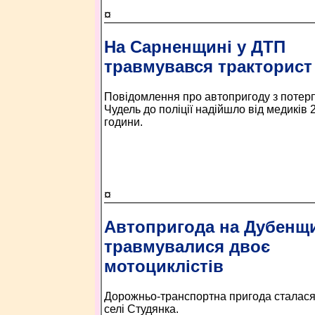
¤
На Сарненщині у ДТП
травмувався тракторист
Повідомлення про автопригоду з потерп
Чудель до поліції надійшло від медиків 
години.
¤
Автопригода на Дубенщи
травмувалися двоє
мотоциклістів
Дорожньо-транспортна пригода сталася 
селі Студянка.