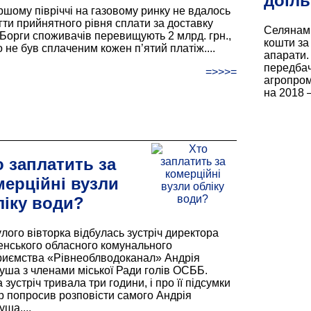
доїль
ршому півріччі на газовому ринку не вдалось
гти прийнятного рівня сплати за доставку
Селянам 
. Борги споживачів перевищують 2 млрд. грн.,
кошти за
о не був сплаченим кожен п’ятий платіж....
апарати.
передбач
=>>>=
агропром
на 2018 –
о заплатить за
мерційні вузли
ліку води?
лого вівторка відбулась зустріч директора
енського обласного комунального
риємства «Рівнеоблводоканал» Андрія
уша з членами міської Ради голів ОСББ.
зустріч тривала три години, і про її підсумки
р попросив розповісти самого Андрія
ша....