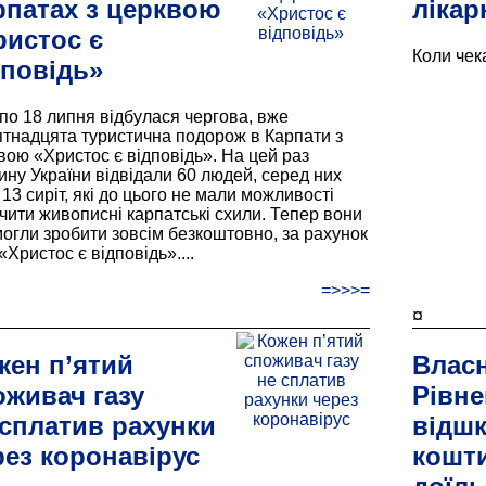
рпатах з церквою
лікар
ристос є
Коли чека
дповідь»
 по 18 липня відбулася чергова, вже
ятнадцята туристична подорож в Карпати з
вою «Христос є відповідь». На цей раз
ину України відвідали 60 людей, серед них
13 сиріт, які до цього не мали можливості
чити живописні карпатські схили. Тепер вони
могли зробити зовсім безкоштовно, за рахунок
 «Христос є відповідь»....
=>>>=
¤
жен п’ятий
Власн
оживач газу
Рівн
 сплатив рахунки
відш
рез коронавірус
кошти