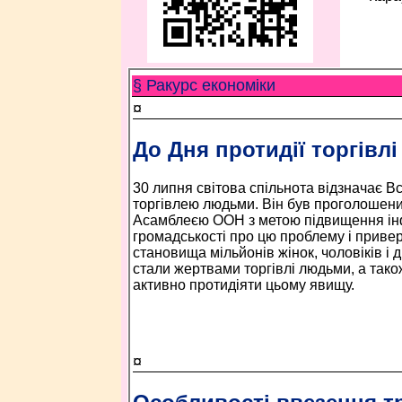
§ Ракурс економiки
¤
До Дня протидії торгівл
30 липня світова спільнота відзначає Вс
торгівлею людьми. Він був проголошен
Асамблеєю ООН з метою підвищення ін
громадськості про цю проблему і приве
становища мільйонів жінок, чоловіків і діт
стали жертвами торгівлі людьми, а так
активно протидіяти цьому явищу.
¤