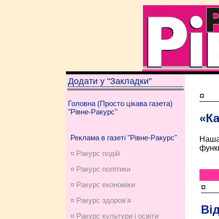
Додати у "Закладки"
¤
Головна (Просто цікава газета)
"Рівне-Ракурс"
«К
Реклама в газеті "Рівне-Ракурс"
Наша 
функц
¤ Ракурс подій
¤ Ракурс політики
¤ Ракурс економiки
¤
¤ Ракурс здоров'я
Ві
¤ Ракурс культури і освіти