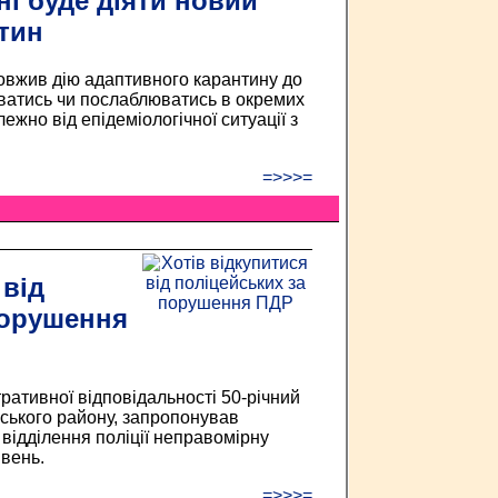
ні буде діяти новий
тин
довжив дію адаптивного карантину до
ватись чи послаблюватись в окремих
лежно від епідеміологічної ситуації з
=>>>=
 від
порушення
ративної відповідальності 50-річний
ського району, запропонував
відділення поліції неправомірну
ивень.
=>>>=