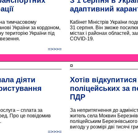
ранспортних
З 1 серпня в Украї
ації
адаптивний каран
 на тимчасовому
Кабінет Міністрів України по
анові України за кордоном,
31 серпня. Він зможе посилю
у територію України під
містах і районах областей, за
везення.
COVID-19.
=>>>=
¤
ала діяти
Хотів відкупитися
ористування
поліцейських за 
ПДР
послуга – сплата за
За непритягнення до адмініст
ед. Про це повідомив
житель села Моквин Березнів
.
поліцейським Березнівського 
вигоду у розмірі дві тисячі гр
=>>>=