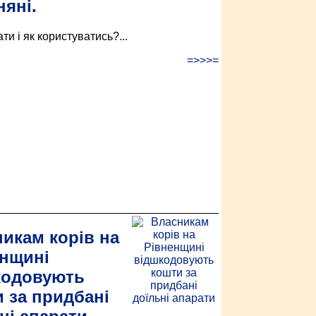
няні.
ти і як користуватись?...
=>>>=
икам корів на
енщині
кодовують
 за придбані