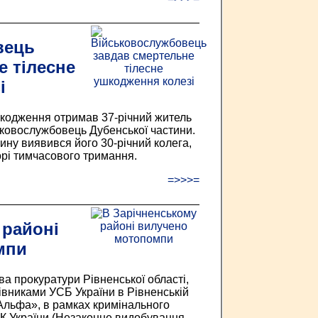
вець
е тілесне
і
ушкодження отримав 37-річний житель
ьковослужбовець Дубенської частини.
ину виявився його 30-річний колега,
орі тимчасового тримання.
=>>>=
 районі
мпи
а прокуратури Рівненської області,
івниками УСБ України в Рівненській
«Альфа», в рамках кримінального
КК України (Незаконне видобування,