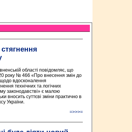
 стягнення
у
вненській області повідомляє, що
020 року № 466 «Про внесення змін до
и щодо вдосконалення
унення технічних та логічних
му законодавстві» є малою
и вносить суттєві зміни практично в
су України.
=>>>=