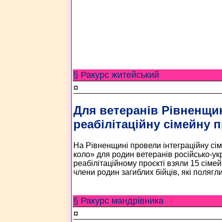
§ Ракурс житейський
¤
Для ветеранів Рівненщи
реабілітаційну сімейну 
На Рівненщині провели інтеграційну сі
коло» для родин ветеранів російсько-укр
реабілітаційному проєкті взяли 15 сімей.
члени родин загиблих бійців, які полягли 
§ Ракурс мандрівника
¤