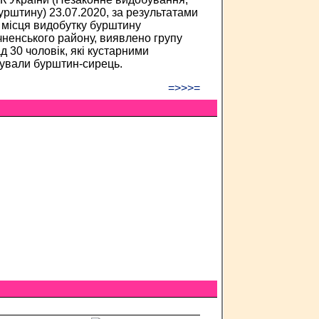
урштину) 23.07.2020, за результатами
і місця видобутку бурштину
ічненського району, виявлено групу
ад 30 чоловік, які кустарними
ували бурштин-сирець.
=>>>=