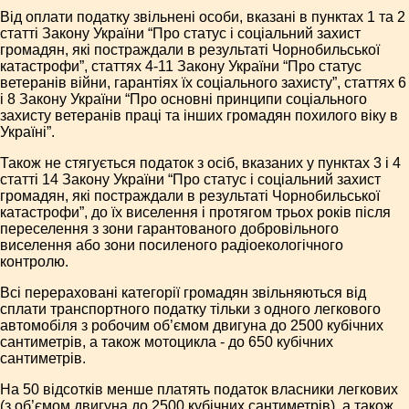
Від оплати податку звільнені особи, вказані в пунктах 1 та 2
статті Закону України “Про статус і соціальний захист
громадян, які постраждали в результаті Чорнобильської
катастрофи”, статтях 4-11 Закону України “Про статус
ветеранів війни, гарантіях їх соціального захисту”, статтях 6
і 8 Закону України “Про основні принципи соціального
захисту ветеранів праці та інших громадян похилого віку в
Україні”.
Також не стягується податок з осіб, вказаних у пунктах 3 і 4
статті 14 Закону України “Про статус і соціальний захист
громадян, які постраждали в результаті Чорнобильської
катастрофи”, до їх виселення і протягом трьох років після
переселення з зони гарантованого добровільного
виселення або зони посиленого радіоекологічного
контролю.
Всі перераховані категорії громадян звільняються від
сплати транспортного податку тільки з одного легкового
автомобіля з робочим об’ємом двигуна до 2500 кубічних
сантиметрів, а також мотоцикла - до 650 кубічних
сантиметрів.
На 50 відсотків менше платять податок власники легкових
(з об’ємом двигуна до 2500 кубічних сантиметрів), а також