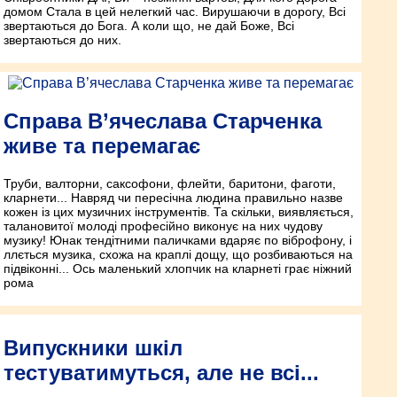
домом Стала в цей нелегкий час. Вирушаючи в дорогу, Всі
звертаються до Бога. А коли що, не дай Боже, Всі
звертаються до них.
Справа В’ячеслава Старченка
живе та перемагає
Труби, валторни, саксофони, флейти, баритони, фаготи,
кларнети... Навряд чи пересічна людина правильно назве
кожен із цих музичних інструментів. Та скільки, виявляється,
талановитої молоді професійно виконує на них чудову
музику! Юнак тендітними паличками вдаряє по віброфону, і
ллється музика, схожа на краплі дощу, що розбиваються на
підвіконні... Ось маленький хлопчик на кларнеті грає ніжний
рома
Випускники шкіл
тестуватимуться, але не всі...