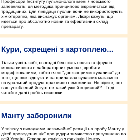
Професори Інституту пульмонології імені Яновського
запевняють: ця методика принципово відрізняється від
традиційних. Для ліквідації пухлин вони не використовують
хіміотерапію, яка виснажує організм. Лікарі кажуть, що
йдеться про абсолютно новий та ефективний склад
препарату.
Кури, схрещені з картоплею...
Тільки уявіть собі, сьогодні більшість овочів та фруктів
можна вивести в лабораторних умовах, зробити
модифікованими, тобто вчені “доекспериментувалися” до
того, що вже відшукати на прилавках сучасних магазинів
натуральний продукт практично неможливо. Не вірите, що
ваш улюблений йогурт не такий уже й корисний?.. Тоді
читайте далі і робіть висновки.
Манту заборонили
У зв’язку з випадками незвичайної реакції на пробу Манту у
дітей проведення цієї процедури тимчасово призупинено по
всій Україні. Створено комісію з фахівців Центру