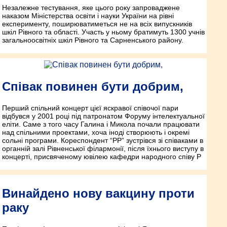
Незалежне тестування, яке цього року запроваджене
наказом Міністерства освіти і науки України на рівні
експерименту, поширюватиметься не на всіх випускників
шкіл Рівного та області. Участь у ньому братимуть 1300 учнів
загальноосвітніх шкіл Рівного та Сарненського району.
Співак повинен бути добрим,
Перший спільний концерт цієї яскравої співочої пари
відбувся у 2001 році під патронатом Форуму інтелектуальної
еліти. Саме з того часу Галина і Микола почали працювати
над спільними проектами, хоча іноді створюють і окремі
сольні програми. Кореспондент “РР” зустрівся зі співаками в
органній залі Рівненської філармонії, після їхнього виступу в
концерті, присвяченому ювілею кафедри народного співу Р
Винайдено нову вакцину проти
раку