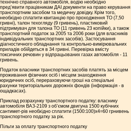
технічно справного автомобіля, водію необхідно
пред’явити працівникам ДАІ документи на право керування
транспортним засобом та медичну довідку. Крім того,
необхідно сплатити квитанцію про проходження ТО (7,50
гривні), талон техогляду (9 гривень), пластиковий
підтримувач для талона ТО (11 гривень 23 копійки), а також
транспортний податок за 2005 та 2006 роки (для власників
індивідуальних транспортних засобів). Застосування
діагностичного обладнання та контрольно-вимірювальних
приладів обійдеться в 34 гривні. Перевірка вмісту
токсичних речовин у відпрацьованих газах автомобіля - 11
гривень.
Податок власники транспортних засобів платять за місцем
проживання фізичних осіб і місцем знаходження
юридичних осіб, перераховуючи гроші на спеціальні
рахунки територіальних дорожніх фондів (інформація - в
ощадкасах).
Приклад розрахунку транспортного податку: власнику
автомобіля ВАЗ-2109 з об’ємом двигуна 1500 кубічних
сантимет-рів необхідно сплатити (1500:100)х4=60 грнивень
транспортного податку за рік.
Пільги за оплату транспортного податку