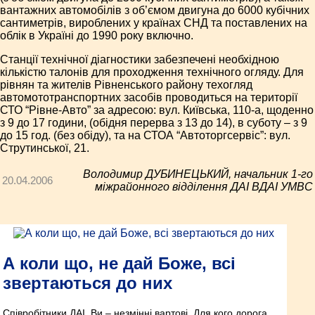
вантажних автомобілів з об’ємом двигуна до 6000 кубічних
сантиметрів, вироблених у країнах СНД та поставлених на
облік в Україні до 1990 року включно.
Станції технічної діагностики забезпечені необхідною
кількістю талонів для проходження технічного огляду. Для
рівнян та жителів Рівненського району техогляд
автомототранспортних засобів проводиться на території
СТО “Рівне-Авто” за адресою: вул. Київська, 110-а, щоденно
з 9 до 17 години, (обідня перерва з 13 до 14), в суботу – з 9
до 15 год. (без обіду), та на СТОА “Автоторгсервіс”: вул.
Струтинської, 21.
Володимир ДУБИНЕЦЬКИЙ, начальник 1-го
20.04.2006
міжрайонного відділення ДАІ ВДАІ УМВС
А коли що, не дай Боже, всі
звертаються до них
Співробітники ДАІ, Ви – незмінні вартові, Для кого дорога