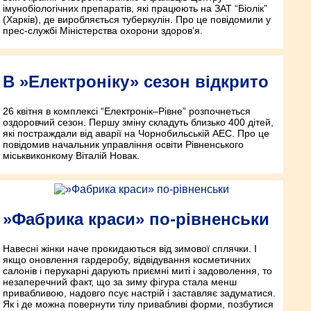
імунобіологічних препаратів, які працюють на ЗАТ “Біолік”
(Харків), де виробляється туберкулін. Про це повідомили у
прес-службі Міністерства охорони здоров’я.
В »Електроніку» сезон відкрито
26 квітня в комплексі “Електронік–Рівне” розпочнеться
оздоровчий сезон. Першу зміну складуть близько 400 дітей,
які постраждали від аварії на Чорнобильській АЕС. Про це
повідомив начальник управління освіти Рівненського
міськвиконкому Віталій Новак.
»Фабрика краси» по-рівненськи
Навесні жінки наче прокидаються від зимової сплячки. І
якщо оновлення гардеробу, відвідування косметичних
салонів і перукарні дарують приємні миті і задоволення, то
незаперечний факт, що за зиму фігура стала менш
привабливою, надовго псує настрій і заставляє задуматися.
Як і де можна повернути тілу привабливі форми, позбутися