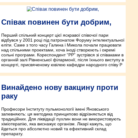
Співак повинен бути добрим,
Перший спільний концерт цієї яскравої співочої пари
відбувся у 2001 році під патронатом Форуму інтелектуальної
еліти. Саме з того часу Галина і Микола почали працювати
над спільними проектами, хоча іноді створюють і окремі
сольні програми. Кореспондент “РР” зустрівся зі співаками в
органній залі Рівненської філармонії, після їхнього виступу в
концерті, присвяченому ювілею кафедри народного співу Р
Винайдено нову вакцину проти
раку
Професори Інституту пульмонології імені Яновського
запевняють: ця методика принципово відрізняється від
традиційних. Для ліквідації пухлин вони не використовують
хіміотерапію, яка виснажує організм. Лікарі кажуть, що
йдеться про абсолютно новий та ефективний склад
препарату.