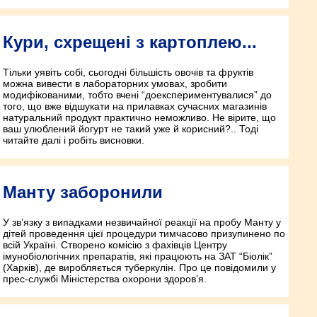
Кури, схрещені з картоплею...
Тільки уявіть собі, сьогодні більшість овочів та фруктів
можна вивести в лабораторних умовах, зробити
модифікованими, тобто вчені “доекспериментувалися” до
того, що вже відшукати на прилавках сучасних магазинів
натуральний продукт практично неможливо. Не вірите, що
ваш улюблений йогурт не такий уже й корисний?.. Тоді
читайте далі і робіть висновки.
Манту заборонили
У зв’язку з випадками незвичайної реакції на пробу Манту у
дітей проведення цієї процедури тимчасово призупинено по
всій Україні. Створено комісію з фахівців Центру
імунобіологічних препаратів, які працюють на ЗАТ “Біолік”
(Харків), де виробляється туберкулін. Про це повідомили у
прес-службі Міністерства охорони здоров’я.