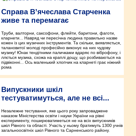
Справа В’ячеслава Старченка
живе та перемагає
Труби, валторни, саксофони, флейти, баритони, фаготи,
кларнети... Навряд чи пересічна людина правильно назве
кожен із цих музичних інструментів. Та скільки, виявляється,
талановитої молоді професійно виконує на них чудову
музику! Юнак тендітними паличками вдаряє по віброфону, і
ллється музика, схожа на краплі дощу, що розбиваються на
підвіконні... Ось маленький хлопчик на кларнеті грає ніжний
рома
Випускники шкіл
тестуватимуться, але не всі...
Незалежне тестування, яке цього року запроваджене
наказом Міністерства освіти і науки України на рівні
експерименту, поширюватиметься не на всіх випускників
шкіл Рівного та області. Участь у ньому братимуть 1300 учнів
загальноосвітніх шкіл Рівного та Сарненського району.