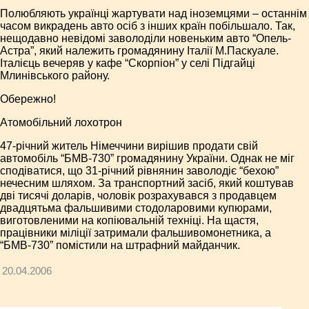
Полюбляють українці жартувати над іноземцями – останнім
часом викрадень авто осіб з інших країн побільшало. Так,
нещодавно невідомі заволоділи новеньким авто “Опель-
Астра”, який належить громадянину Італії М.Паскуале.
Італієць вечеряв у кафе “Скорпіон” у селі Підгайці
Млинівського району.
Обережно!
Атомобільний лохотрон
47-річний житель Німеччини вирішив продати свій
автомобіль “БМВ-730” громадянину України. Однак не міг
сподіватися, що 31-річний рівнянин заволодіє “бехою”
нечесним шляхом. За транспортний засіб, який коштував
дві тисячі доларів, чоловік розрахувався з продавцем
двадцятьма фальшивими стодоларовими купюрами,
виготовленими на копіювальній техніці. На щастя,
працівники міліції затримали фальшивомонетника, а
“БМВ-730” помістили на штрафний майданчик.
20.04.2006