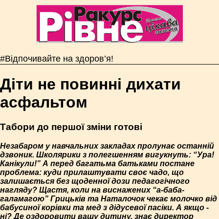
#Відпочивайте на здоров’я!
Діти не повинні дихати
асфальтом
Табори до першої зміни готові
Незабаром у навчальних закладах пролунає останній
дзвоник. Школярики з полегшенням вигукнуть: “Ура!
Канікули!” А перед багатьма батьками постане
проблема: куди прилаштувати своє чадо, що
залишається без щоденної дози педагогічного
нагляду? Щастя, коли на виснажених “а-баба-
галамагою” Грицьків та Наталочок чекає молочко від
бабусиної корівки та мед з дідусевої пасіки. А якщо -
ні? Де оздоровити вашу дитину, знає директор