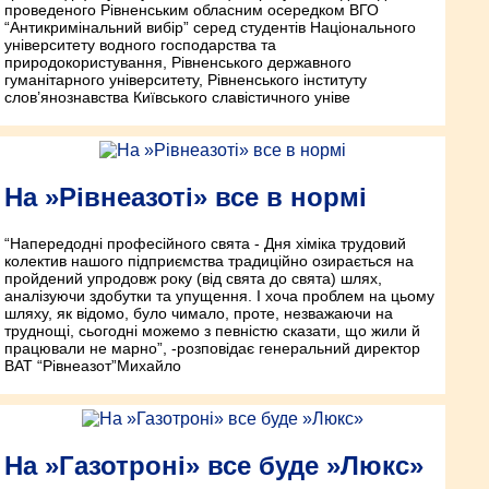
проведеного Рівненським обласним осередком ВГО
“Антикримінальний вибір” серед студентів Національного
університету водного господарства та
природокористування, Рівненського державного
гуманітарного університету, Рівненського інституту
слов’янознавства Київського славістичного уніве
На »Рівнеазоті» все в нормі
“Напередодні професійного свята - Дня хіміка трудовий
колектив нашого підприємства традиційно озирається на
пройдений упродовж року (від свята до свята) шлях,
аналізуючи здобутки та упущення. І хоча проблем на цьому
шляху, як відомо, було чимало, проте, незважаючи на
труднощі, сьогодні можемо з певністю сказати, що жили й
працювали не марно”, -розповідає генеральний директор
ВАТ “Рівнеазот”Михайло
На »Газотроні» все буде »Люкс»