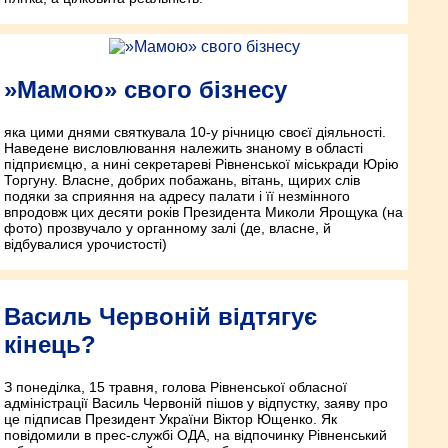
»Мамою» свого бізнесу
яка цими днями святкувала 10-у річницю своєї діяльності.
Наведене висловлювання належить знаному в області
підприємцю, а нині секретареві Рівненської міськради Юрію
Торгуну. Власне, добрих побажань, вітань, щирих слів
подяки за сприяння на адресу палати і її незмінного
впродовж цих десяти років Президента Миколи Ярощука (на
фото) прозвучало у органному залі (де, власне, й
відбувалися урочистості)
Василь Червоній відтягує
кінець?
З понеділка, 15 травня, голова Рівненської обласної
адміністрації Василь Червоній пішов у відпустку, заяву про
це підписав Президент України Віктор Ющенко. Як
повідомили в прес-службі ОДА, на відпочинку Рівненський