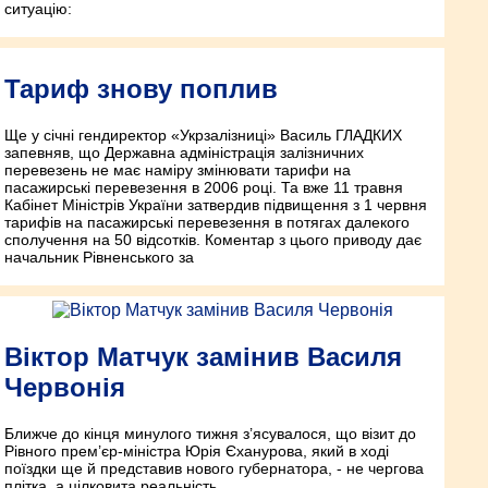
ситуацію:
Тариф знову поплив
Ще у січні гендиректор «Укрзалізниці» Василь ГЛАДКИХ
запевняв, що Державна адміністрація залізничних
перевезень не має наміру змінювати тарифи на
пасажирські перевезення в 2006 році. Та вже 11 травня
Кабінет Міністрів України затвердив підвищення з 1 червня
тарифів на пасажирські перевезення в потягах далекого
сполучення на 50 відсотків. Коментар з цього приводу дає
начальник Рівненського за
Віктор Матчук замінив Василя
Червонія
Ближче до кінця минулого тижня з’ясувалося, що візит до
Рівного прем’єр-міністра Юрія Єханурова, який в ході
поїздки ще й представив нового губернатора, - не чергова
плітка, а цілковита реальність.