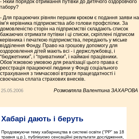
- Який порядок отримання путівки до дитячого оздоровчого
табору?
- Для працюючих рівнян першим кроком є подання заяви на
ім’я керівника підприємства або голови профспілки. За
домовленістю сторін на підприємстві складають список
бажаючих отримати путівки і ці списки, скріплені підписом
керівника і печаткою підприємства, передають у міське
відділення Фонду. Право на грошову допомогу для
оздоровлення дітей мають всі - і держслужбовці, і
“бюджетники”, і “приватники”, і наймані працівники.
Обов’язковою умовою для реалізації цього права є
реєстрація працюючої людини у Фонді соціального
страхування з тимчасової втрати працездатності і
своєчасна сплата страхових внесків.
25.05.2006
Розмовляла Валентина ЗАХАРОВА
Хабарі дають і беруть
Продовжуючи тему хабарництва в системі освіти (“РР” за 18
травня ц.р.), публікуємо сенсаційні результати дослідження,