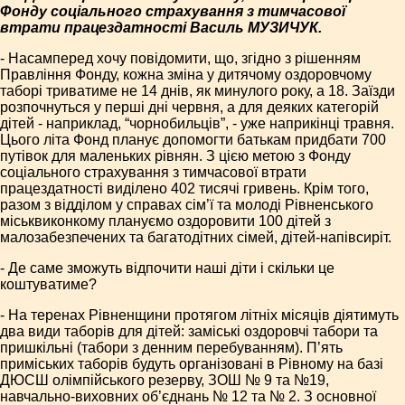
Фонду соціального страхування з тимчасової
втрати працездатності Василь МУЗИЧУК.
- Насамперед хочу повідомити, що, згідно з рішенням
Правління Фонду, кожна зміна у дитячому оздоровчому
таборі триватиме не 14 днів, як минулого року, а 18. Заїзди
розпочнуться у перші дні червня, а для деяких категорій
дітей - наприклад, “чорнобильців”, - уже наприкінці травня.
Цього літа Фонд планує допомогти батькам придбати 700
путівок для маленьких рівнян. З цією метою з Фонду
соціального страхування з тимчасової втрати
працездатності виділено 402 тисячі гривень. Крім того,
разом з відділом у справах сім’ї та молоді Рівненського
міськвиконкому плануємо оздоровити 100 дітей з
малозабезпечених та багатодітних сімей, дітей-напівсиріт.
- Де саме зможуть відпочити наші діти і скільки це
коштуватиме?
- На теренах Рівненщини протягом літніх місяців діятимуть
два види таборів для дітей: заміські оздоровчі табори та
пришкільні (табори з денним перебуванням). П’ять
приміських таборів будуть організовані в Рівному на базі
ДЮСШ олімпійського резерву, ЗОШ № 9 та №19,
навчально-виховних об’єднань № 12 та № 2. З основної