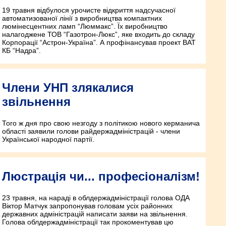
19 травня відбулося урочисте відкриття надсучасної
автоматизованої лінії з виробництва компактних
люмінесцентних ламп “Люммакс”. Їх виробництво
налагоджене ТОВ “Газотрон-Люкс”, яке входить до складу
Корпорації “Астрон-Україна”. А профінансував проект ВАТ
КБ “Надра”.
Члени УНП злякалися
звільнення
Того ж дня про свою незгоду з політикою нового керманича
області заявили голови райдержадміністрацій - члени
Української народної партії.
Люстрація чи... професіоналізм!
23 травня, на нараді в облдержадміністрації голова ОДА
Віктор Матчук запропонував головам усіх районних
державних адміністрацій написати заяви на звільнення.
Голова облдержадміністрації так прокоментував цю