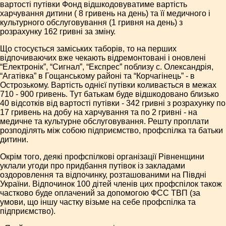
вартості путівки Фонд відшкодовуватиме вартість
харчування дитини ( 8 гривень на день) та її медичного і
культурного обслуговування (1 гривня на день) з
розрахунку 162 гривні за зміну.
Що стосується заміських таборів, то на перших
відпочиваючих вже чекають відремонтовані і оновлені
“Електронік”, “Сигнал”, “Експрес” поблизу с. Олександрія,
“Агатівка” в Гощанському районі та “Корчагінець” - в
Острозькому. Вартість однієї путівки коливається в межах
710 - 900 гривень. Тут батькам буде відшкодовано близько
40 відсотків від вартості путівки - 342 гривні з розрахунку по
17 гривень на добу на харчування та по 2 гривні - на
медичне та культурне обслуговування. Решту проплати
розподілять між собою підприємство, профспілка та батьки
дитини.
Окрім того, деякі профспілкові організації Рівненщини
уклали угоди про придбання путівок із закладами
оздоровлення та відпочинку, розташованими на Півдні
України. Відпочинок 100 дітей членів цих профспілок також
частково буде оплачений за допомогою ФСС ТВП (за
умови, що іншу частку візьме на себе профспілка та
підприємство).