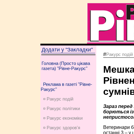
Додати у "Закладки"
#
Ракурс подій
Головна (Просто цікава
Мешка
газета) "Рівне-Ракурс"
Рівне
Реклама в газеті "Рівне-
сумні
Ракурс"
¤ Ракурс подій
Зараз перед
¤ Ракурс політики
борються із
непристосов
¤ Ракурс економiки
Ветеринари б’
¤ Ракурс здоров'я
останні 3 – у 