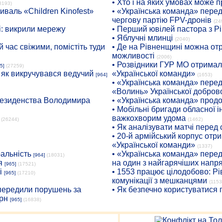
• Хто і на яких умовах може п
8193)
иваль «Children Kinofest»
• «Українська команда» пере
чергову партію FPV-дронів
(24
: викрили мережу
• Перший ювілей пастора з Р
• Яблучні млинці
(2040)
 час свіжими, помістіть туди
• Де на Рівненщині можна отр
можливості
(2006)
• Розвідники ГУР МО отримали
5]
(27259)
: як викручувався ведучий
«Української команди»
[964]
(1653)
• «Українська команда» пере
«Волинь» Української доброво
президенства Володимира
• «Українська команда» про
• Мобільні бригади обласної 
важкохворим удома
(26244)
(1462)
• Як аналізувати матчі перед
• 20-й армійський корпус от
«Української команди»
(1337)
ральність
• «Українська команда» пере
[964]
(18031)
я
на один з найгарячіших напр
[965]
(17521)
і
• 1553 працює цілодобово: Рі
[965]
(17210)
комунікації з мешканцями
(1153
опередили порушень за
• Як безпечно користуватися
рн
[965]
(16838)