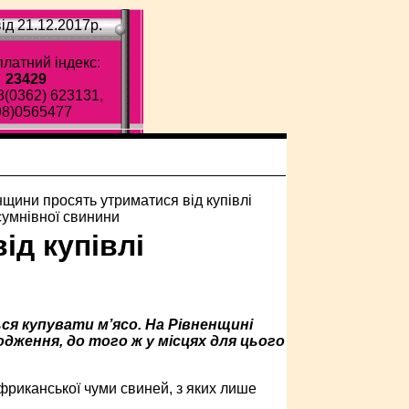
ід 21.12.2017p.
латний індекс:
23429
8(0362) 623131,
98)0565477
ід купівлі
ся купувати м’ясо. На Рівненщині
дження, до того ж у місцях для цього
фриканської чуми свиней, з яких лише