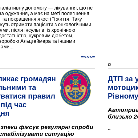
паліативну допомогу — лікування, що не
а одужання, а має на меті полегшення
та покращення якості її життя. Таку
жуть отримати пацієнти з онкологічними
и, після інсультів, із хронічною
остатністю, цукровим діабетом,
хворобою Альцгеймера та іншими
ами....
=>>>=
¤
ликає громадян
ДТП за 
льними та
мотоцик
ватися правил
Рівном
під час
Автоприго
дня
близько 2
зпеки фіксує регулярні спроби
...
стабілізувати ситуацію