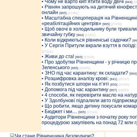
• Чому не варто кип’ятити воду двічі
[964]
(2
• Рівнян запрошують на дитячий кінофест
онлайн
[965]
(27481)
• Масштабна спецоперація на Рівненщині
«реабілітаційних центрів»
[965]
(27459)
• Щоб овочі в холодильнику були тривалий
звичайну губку
[964]
(27427)
• Коли відкриються рівненські садочки?
[96
• У Сергія Притули вкрали взуття в поїзді
(27214)
• Живи до ста!
[965]
(27026)
• Про здобутки Рівненщини - у річницю 
Зеленського
[965]
(26685)
• ЗНО під час карантину: як складати?
[964]
• Розшифровка аналізу крові:
[841]
(25737)
• Як позбутися шпори на п’яті
[850]
(21340)
• Допомога під час карантину
[967]
(18205)
• 4 способи, як перевірити масло на нату
• У Здолбунові підпалили авто підприємц
• Що робити, якщо дитину покусали комар
• Бюджет і ми…
[965]
(17141)
• Аудитори Рівненщини з початку року п
процедурою закупівель на понад 72 млн г