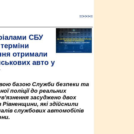
=>>>=
ріалами СБУ
 терміни
ння отримали
йськових авто у
у
овою базою Служби безпеки та
ної поліції до реальних
ув’язнення засуджено двох
 Рівненщини, які здійснили
палів службових автомобілів
ни.