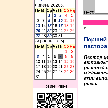
Липень 2026p.
Пн
Вт
Ср
Чт
Пт
Сб
Нд
Текст:
1
2
3
4
5
6
7
8
9
10
11
12
13
14
15
16
17
18
19
¤
20
21
22
23
24
25
26
27
28
29
30
31
Перший
Серпень 2026p.
пастора
Пн
Вт
Ср
Чт
Пт
Сб
Нд
1
2
Пастор це
3
4
5
6
7
8
9
10
11
12
13
14
15
16
відповідь
17
18
19
20
21
22
23
розповіда
24
25
26
27
28
29
30
місіонерсь
31
який випо
років:
Новини Рівне
...