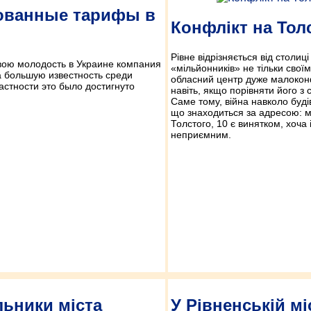
ованные тарифы в
Конфлікт на Толс
Рівне відрізняється від столиці 
вою молодость в Украине компания
«мільйонників» не тільки свої
 большую известность среди
обласний центр дуже малоконф
астности это было достигнуто
навіть, якщо порівняти його з 
Саме тому, війна навколо буді
що знаходиться за адресою: мі
Толстого, 10 є винятком, хоча 
неприємним.
ьники міста
У Рівненській мі