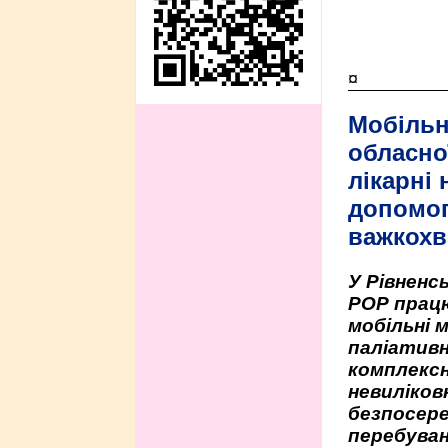
¤
Мобільн
обласно
лікарні
допомо
важкохв
У Рівненсь
РОР працю
мобільні 
паліативн
комплексн
невиліко
безпосере
перебуван