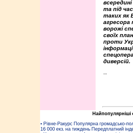
всередині
та під час
таких як 
агресора 
ворожі сп
своїх пла
проти Укр
інформаці
спецопера
диверсій.
...
Найпопулярніші с
• Рiвне-Ракурс Популярна громадсько-пол
16 000 екз. на тиждень Передплатний інд