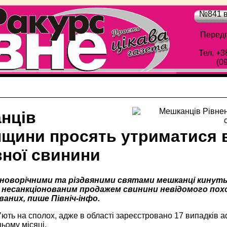
№841 в
Передп
Тел. +3
(0
нців
нщини просять утриматися в
вної свинини
 новорічними та різдвяними святами мешканці кинуть
 несанкціонованим продажем свинини невідомого похо
аних, пише Північ-інфо.
ють на сполох, адже в області зареєстровано 17 випадків а
цьому місяці.