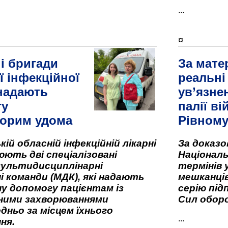
...
¤
і бригади
За мате
ї інфекційної
реальні
 надають
ув’язне
гу
палії ві
орим удома
Рівном
кій обласній інфекційній лікарні
За доказ
ють дві спеціалізовані
Національ
мультидисциплінарні
термінів 
і команди (МДК), які надають
мешканців
у допомогу пацієнтам із
серію під
вними захворюваннями
Сил оборо
дньо за місцем їхнього
...
ня.