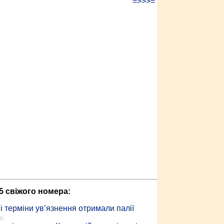
=>>>=
5 свіжого номера:
 терміни ув’язнення отримали палії
4)