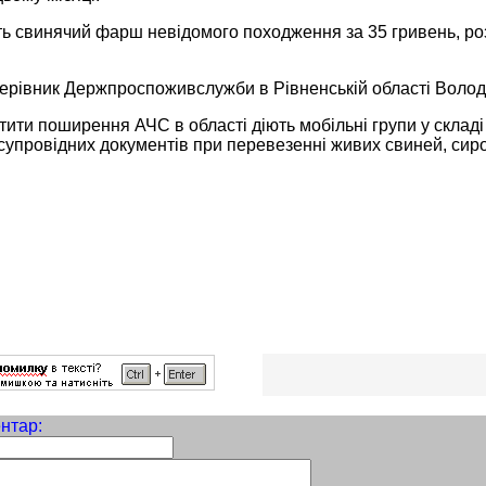
ь свинячий фарш невідомого походження за 35 гривень, роз
керівник Держпроспоживслужби в Рівненській області Волод
ити поширення АЧС в області діють мобільні групи у складі 
супровідних документів при перевезенні живих свиней, сиро
нтар: