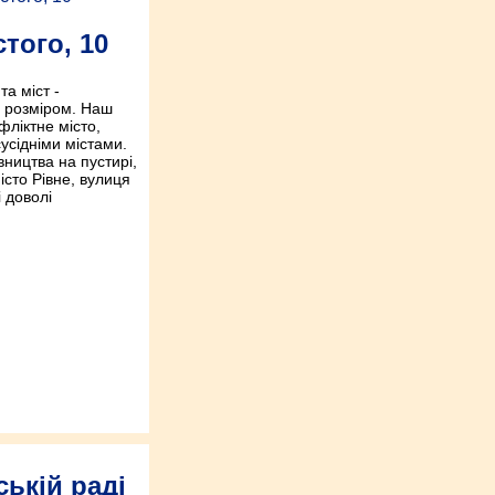
того, 10
та міст -
м розміром. Наш
ліктне місто,
сусідніми містами.
вництва на пустирі,
сто Рівне, вулиця
і доволі
ській раді