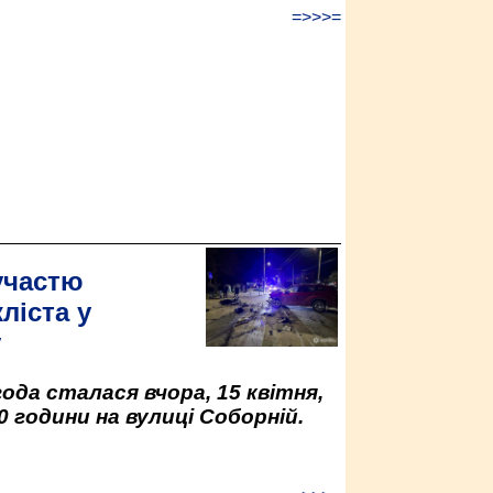
=>>>=
участю
ліста у
у
да сталася вчора, 15 квітня,
0 години на вулиці Соборній.