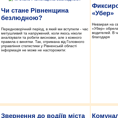
Фиксир
Чи стане Рівненщина
«Убер»
безлюдною?
Невзирая на с
«Убер» обрела
Передноворічний період, в який ми вступили - час
водителей. В ч
метушливий та напружений, коли якось ніколи
благодаря
аналізувати та робити висновки, але з кожного
правила є винятки. Так, отримана від Головного
управління статистики у Рівненській області
інформація не може не насторожити:
Звернення до водіїв міста
Комунал