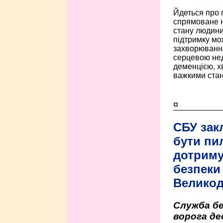
Йдеться про 
спрямоване н
стану людини 
підтримку мо
захворюванням
серцевою нед
деменцією, 
важкими стан
¤
СБУ зак
бути пи
дотриму
безпеки 
Велико
Служба бе
ворога де