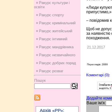
¤ Ракурс культури і
освіти
«Люди купуют
припустимо,»
¤ Ракурс спорту
– повідомив 
¤ Ракурс кримінальний
Щоб не допуст
¤ Ракурс житейський
за наявністю 
походження.
¤ Ракурс інтимний
¤ Ракурс мандрівника
21.12.2017
¤ Ракурс незвичайного
¤ Ракурс добрих порад
Переглядів: 2889
¤ Ракурс розваг
Коментарі (0):
Пошук
Додайте коме
Ваше ім'я
Архів «РР»: