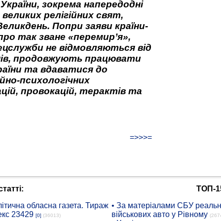
 України, зокрема напередодні
 великих релігійних свят,
Великдень. Попри заяви країни-
про так зване «перемир’я»,
ецслужби не відмовляються від
нів, продовжують працювати
аїни та вдаватися до
йно-психологічних
цій, провокацій, терактів та
=>>>=
татті:
ТОП-1
ітична обласна газета. Тираж
• За матеріалами СБУ реальні
екс 23429
військових авто у Рівному
[0]
(36013)
(267