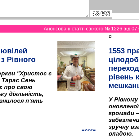
Анонсовані статті свіжого № 1226 від 07.
¤
 ювілей
1553 пр
 з Рівного
цілодоб
переход
ркви "Христос є
рівень к
" Тарас Сень
мешкан
є про свою
ку діяльність,
У Рівном
внилося п'ять
оновленої 
громади –
забезпеч
зручну вз
=>>>=
владою.