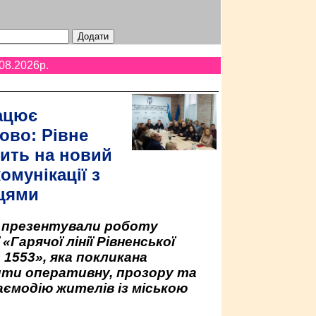
08.2026p.
ацює
ово: Рівне
ить на новий
омунікації з
цями
у презентували роботу
«Гарячої лінії Рівненської
 1553», яка покликана
ити оперативну, прозору та
аємодію жителів із міською