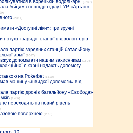
ролікуватися в Корецькій водолікарні
(2667)
дала бійцям спецпідрозділу ГУР «Артан»
99)
івного
(2361)
имати «Доступні ліки»: три зручні
 потужні зарядні станції від волонтерів
дала партію зарядних станцій батальйону
льчої армії
(1647)
довжує допомагати нашим захисникам
(1605)
інфекційної лікарні надають допомогу
 ставкою на Pokerbet
(1410)
римав машину «швидкої допомоги» від
дала партію дронів батальйону «Свобода»
ямків
(1206)
вне переходить на новий рівень
)
 газовою поверхнею
(1146)