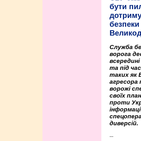
бути пи
дотриму
безпеки 
Велико
Служба бе
ворога де
всередині
та під час
таких як 
агресора 
ворожі сп
своїх пла
проти Укр
інформаці
спецопера
диверсій.
...