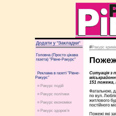
Додати у "Закладки"
#
Ракурс кримі
Головна (Просто цікава
Пожеж
газета) "Рівне-Ракурс"
Ситуація з 
Реклама в газеті "Рівне-
Ракурс"
міськрайонно
151 пожежа, 
¤ Ракурс подій
Фатальною, дл
¤ Ракурс політики
по вул. Люблі
житлового буд
¤ Ракурс економiки
постійного м
¤ Ракурс здоров'я
Пожежі які за