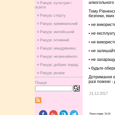
алкогольного 
¤ Ракурс культури і
освіти
Тому Рівненсь
¤ Ракурс спорту
безпеки, яких
¤ Ракурс кримінальний
• не використ
¤ Ракурс житейський
• не експлуат
¤ Ракурс інтимний
• не використ
¤ Ракурс мандрівника
• не залишайт
¤ Ракурс незвичайного
• не захаращу
¤ Ракурс добрих порад
• будьте обер
¤ Ракурс розваг
Дотримання е
разі пожежі -
Пошук
21.12.2017
Переглядів: 3134