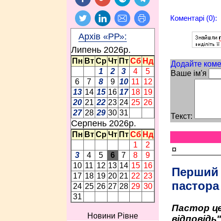
Коментарі (0):
Архів «РР»:
Липень 2026p.
Пн
Вт
Ср
Чт
Пт
Сб
Нд
Додайте коме
1
2
3
4
5
Ваше ім'я
6
7
8
9
10
11
12
13
14
15
16
17
18
19
20
21
22
23
24
25
26
27
28
29
30
31
Текст:
Серпень 2026p.
Пн
Вт
Ср
Чт
Пт
Сб
Нд
1
2
¤
3
4
5
6
7
8
9
10
11
12
13
14
15
16
Перший
17
18
19
20
21
22
23
пастора
24
25
26
27
28
29
30
31
Пастор це
Новини Рівне
відповідь