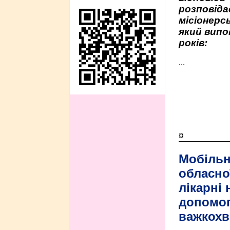
розповіда
місіонерсь
який випо
років:
...
¤
Мобільн
обласно
лікарні
допомо
важкохв