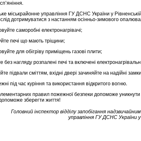
сп’яніння.
ке міськрайонне управління ГУ ДСНС України у Рівненській
 слід дотримуватися з настанням осінньо-зимового опалюва
овуйте саморобні електронагрівачі;
уйте печі що мають тріщини;
овуйте для обігріву приміщень газові плити;
е без нагляду розпалені печі та включені електронагрівальн
йте підвали сміттям, вхідні двері зачиняйте на надійні замки
ежні під час куріння та використання відкритого вогню.
лементарних правил пожежної безпеки допоможе уникнути з
 допоможе зберегти життя!
Головний інспектор відділу запобігання надзвичайни
управління ГУ ДСНС України у