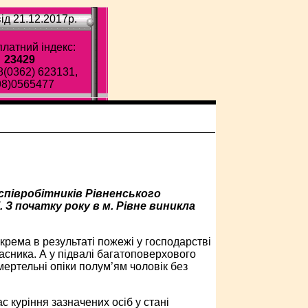
ід 21.12.2017p.
латний індекс:
23429
8(0362) 623131,
98)0565477
 співробітників Рівненського
 З початку року в м. Рівне виникла
окрема в результаті пожежі у господарстві
ласника. А у підвалі багатоповерхового
мертельні опіки полум’ям чоловік без
с куріння зазначених осіб у стані