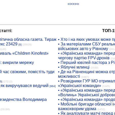
=>>>=
татті:
ТОП-1
ітична обласна газета. Тираж
• Хто і на яких умовах може п
екс 23429
• За матеріалами СБУ реальні
[0]
(35929)
військових авто у Рівному
8140)
(261
иваль «Children Kinofest»
• «Українська команда» пере
чергову партію FPV-дронів
(24
: викрили мережу
• Перший ювілей пастора з Р
• Яблучні млинці
(2030)
 час свіжими, помістіть туди
• Де на Рівненщині можна отр
можливості
(1997)
• Розвідники ГУР МО отримали
5]
(27212)
: як викручувався ведучий
«Української команди»
[964]
(1645)
• «Українська команда» пере
«Волинь» Української доброво
президенства Володимира
• «Українська команда» про
• Мобільні бригади обласної 
важкохворим удома
(26198)
(1452)
• Як аналізувати матчі перед