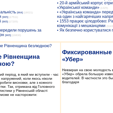
• 20-й армійський корпус от
«Української команди»
(1325)
ральність
• «Українська команда» пере
[964]
(18021)
я
на один з найгарячіших напр
[965]
(17511)
і
• 1553 працює цілодобово: Рі
[965]
(17205)
комунікації з мешканцями
(1143
опередили порушень за
• Як безпечно користуватися
рн
[965]
(16830)
Фиксированные
е Рівненщина
«Убер»
ною?
Невзирая на свою молодость 
«Убер» обрела большую извес
й період, в який ми вступили - час
водителей. В частности это б
 напружений, коли якось ніколи
благодаря
 робити висновки, але з кожного
тки. Так, отримана від Головного
тистики у Рівненській області
 може не насторожити: