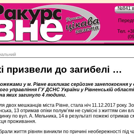
№841 в
Передп
Тел. +3
(0
нальний
і призвели до загибелі …
пожежами у м. Рівне викликає серйозне занепокоєння у
го управління ГУ ДСНС України у Рівненській області.
на яких загинуло 4 людини.
я двох мешканців міста Рівне, стала ніч 11.12.2017 року. З
нська, 13 отримав опіки полум’ям не сумісні з життям син в
инку по вул. А. Мельника, 14 в результаті пожежі отримав с
ісця проживання.
брали життя рівнян виникли по причині необережності під ча