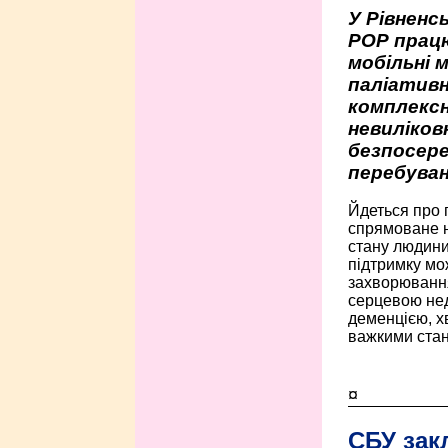
У Рівненсь
РОР працю
мобільні 
паліативн
комплексн
невиліко
безпосере
перебуван
Йдеться про 
спрямоване н
стану людини 
підтримку мо
захворюванням
серцевою нед
деменцією, 
важкими стан
¤
СБУ зак