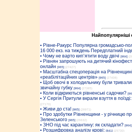
Найпопулярніші с
• Рiвне-Ракурс Популярна громадсько-пол
16 000 екз. на тиждень Передплатний інд
• Чому не варто кип’ятити воду двічі
[964]
(2
• Рівнян запрошують на дитячий кінофест
онлайн
[965]
(27427)
• Масштабна спецоперація на Рівненщині
«реабілітаційних центрів»
[965]
(27408)
• Щоб овочі в холодильнику були тривалий
звичайну губку
[964]
(27385)
• Коли відкриються рівненські садочки?
[96
• У Сергія Притули вкрали взуття в поїзді
(27170)
• Живи до ста!
[965]
(26971)
• Про здобутки Рівненщини - у річницю 
Зеленського
[965]
(26632)
• ЗНО під час карантину: як складати?
[964]
• Розшифровка аналізу крові:
[841]
(25730)