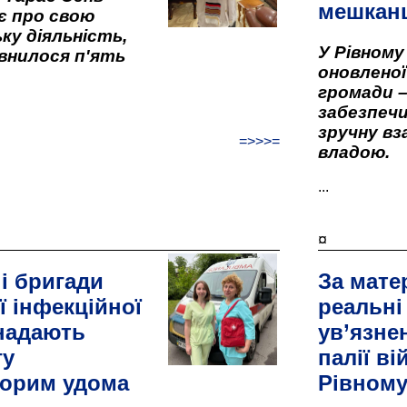
мешкан
є про свою
ку діяльність,
У Рівном
внилося п'ять
оновленої 
громади –
забезпеч
зручну вз
=>>>=
владою.
...
¤
і бригади
За мате
ї інфекційної
реальні
 надають
ув’язне
гу
палії ві
орим удома
Рівном