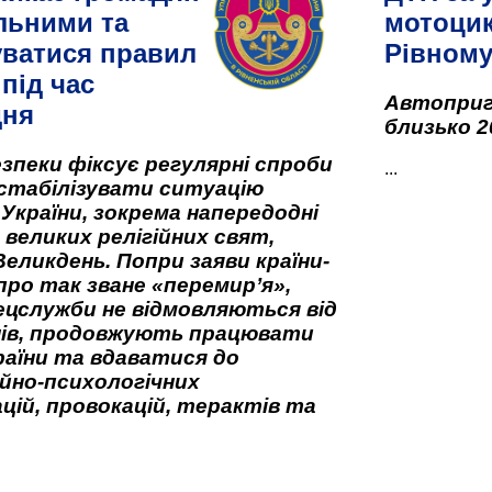
льними та
мотоцик
ватися правил
Рівном
під час
Автоприго
дня
близько 2
зпеки фіксує регулярні спроби
...
стабілізувати ситуацію
 України, зокрема напередодні
 великих релігійних свят,
Великдень. Попри заяви країни-
про так зване «перемир’я»,
ецслужби не відмовляються від
нів, продовжують працювати
аїни та вдаватися до
йно-психологічних
цій, провокацій, терактів та