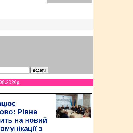
08.2026p.
ацює
ово: Рівне
ить на новий
омунікації з