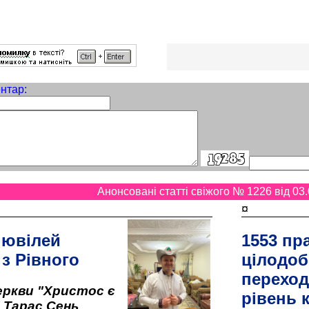
нтар:
Анонсовані статті свіжого № 1226 від 03.
¤
 ювілей
1553 пр
 з Рівного
цілодоб
переход
ркви "Христос є
рівень к
" Тарас Сень