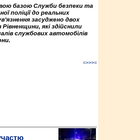
овою базою Служби безпеки та
ної поліції до реальних
ув’язнення засуджено двох
 Рівненщини, які здійснили
палів службових автомобілів
ни.
=>>>=
участю