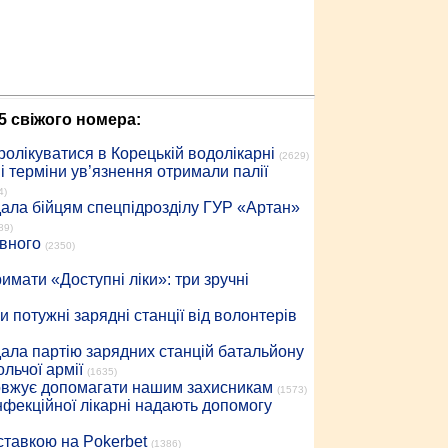
5 свіжого номера:
ролікуватися в Корецькій водолікарні
(2629)
 терміни ув’язнення отримали палії
4)
дала бійцям спецпідрозділу ГУР «Артан»
89)
івного
(2350)
имати «Доступні ліки»: три зручні
 потужні зарядні станції від волонтерів
дала партію зарядних станцій батальйону
льчої армії
(1635)
довжує допомагати нашим захисникам
(1573)
інфекційної лікарні надають допомогу
 ставкою на Pokerbet
(1386)