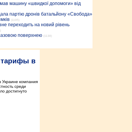
римав машину «швидкої допомоги» від
дала партію дронів батальйону «Свобода»
ямків
(1195)
вне переходить на новий рівень
)
 газовою поверхнею
(1138)
 тарифы в
в Украине компания
тность среди
ыло достигнуто