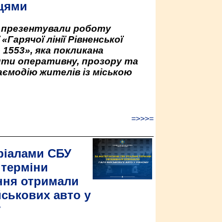
цями
у презентували роботу
«Гарячої лінії Рівненської
 1553», яка покликана
ити оперативну, прозору та
аємодію жителів із міською
=>>>=
ріалами СБУ
 терміни
ння отримали
йськових авто у
у