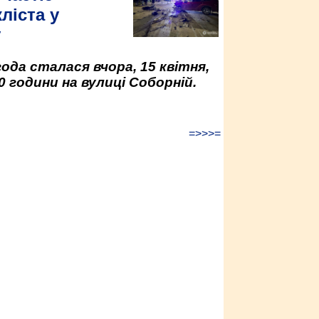
ліста у
у
да сталася вчора, 15 квітня,
0 години на вулиці Соборній.
=>>>=