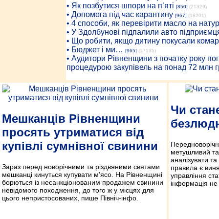
• Як позбутися шпори на п’яті
[850]
(21329)
• Допомога під час карантину
[967]
(18201)
• 4 способи, як перевірити масло на нату
• У Здолбунові підпалили авто підприємц
• Що робити, якщо дитину покусали комар
• Бюджет і ми…
[965]
(17135)
• Аудитори Рівненщини з початку року п
процедурою закупівель на понад 72 млн г
Чи стан
Мешканців Рівненщини
безлюд
просять утриматися від
купівлі сумнівної свинини
Передноворічни
метушливий та
аналізувати та
Зараз перед новорічними та різдвяними святами
правила є виня
мешканці кинуться купувати м’ясо. На Рівненщині
управління ста
борються із несанкціонованим продажем свинини
інформація не
невідомого походження, до того ж у місцях для
цього непристосованих, пише Північ-інфо.