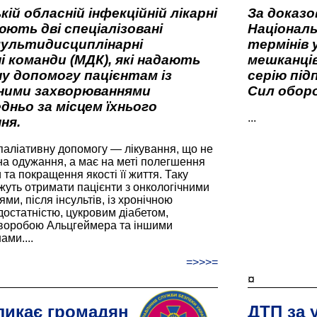
кій обласній інфекційній лікарні
За доказ
ють дві спеціалізовані
Національ
мультидисциплінарні
термінів 
і команди (МДК), які надають
мешканців
у допомогу пацієнтам із
серію під
вними захворюваннями
Сил оборо
дньо за місцем їхнього
...
ня.
паліативну допомогу — лікування, що не
а одужання, а має на меті полегшення
та покращення якості її життя. Таку
жуть отримати пацієнти з онкологічними
и, після інсультів, із хронічною
остатністю, цукровим діабетом,
хворобою Альцгеймера та іншими
ами....
=>>>=
¤
ликає громадян
ДТП за 