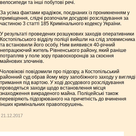
велосипеди та інші побутові речі.
За усіма фактами крадіжок, поєднаних із проникненням у
приміщення, слідчі розпочали досудові розслідування за
частиною 3 статті 185 Кримінального кодексу України.
У результаті проведених розшукових заходів оперативники
Костопільського відділу поліції вийшли на слід зловмисника
та встановили його особу. Ним виявився 40-річний
непрацюючий житель Рівненського району, який раніше
потрапляв у поле зору правоохоронців за скоєння
майнових злочинів.
Чоловікові повідомили про підозру, а Костопільський
районний суд обрав йому міру запобіжного заходу у вигляді
тримання під вартою. У ході досудового розслідування
проводяться заходи щодо встановлення місця
знаходження викраденого майна. Поліцейські також
перевіряють підозрюваного на причетність до вчинення
інших кримінальних правопорушень.
21.12.2017