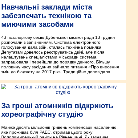
Навчальні заклади міста
забезпечать технікою та
миючими засобами
43 позачергову сесію Дубенської міської ради 13 грудня
розпочали з запізненням. Система електронного
голосування дала збій, сталась технічна помилка.
Депутатам довелось реєструватись двічі, але після
налаштувань спеціалістами міськради система
запрацювала і перейшли до порядку денного. Більшу
половину часу засідання зайняло питання «Про внесення
змін до бюджету на 2017 рік». Традиційно доповідала
За гроші атомників відкриють
хореографічну студію
Майже десять мільйонів гривень компенсації населенню,
яке проживає біля РАЕС, отримав цього року
Володимирецький район на Рівненщині. Як зазначає