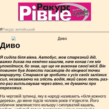
#
Ракурс житейський
Диво
Я сиділа біля вікна. Автобус, мов старезний дід,
важко дихав та немічно кашляв, наче конав і не міг
упокоїтися, бо знав, що ще не виконав своєї місії. Він
повинен був довести пасажирів до кінцевої точки
маршруту. Старався це зробити з усіх своїх залізних
сил, незважаючи на злість водія, який свою лють раз-
по-раз випльовував через вікно, не думаючи про
перехожих.
На черговій зупинці, яку в народі називають «біля кожного
дерева», до мене підсів чоловік років п’ятдесяти. Його
обличчя землянистого кольору і сиплуватий кашель,