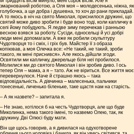
їй тридцять вісім минуло, мені сорок вісім. Але я
змарнований роботою, а Оля моя – молодесенька, ніжна, як
голубочка, а ще добра і душевна, то хоч до рани прикладай.
А то якось в ніч на свято Миколая, приснилося дружині, що
святий може диво зробити і буде воно тоді, коли капличку в
селі йому побудують. Я ледве зиму перечекав і ранньою
весною взявся за роботу. Сусіди, односельці й усі добрі
люди мені допомагали. А вже як робили скульптуру
Чудотворця то і сміх, і гріх був. Майстер її з образа
копіював, а моя Олечка все: «Не такий, не такий, зроби
такого, як мені приснився». Але якось дійшли згоди.
Освятили ми капличку, джерельце біля неї пробилося.
Молилися ми до святого Миколая і він зробив диво. І ось
тепер Оля – мама, а я – тато. Аж не віриться. Все життя моє
перевернулося. Наче й страшно якось – така
відповідальність. А дівчинка – малесенька, пальчики
тонесенькі, личенько біленьке, таке щастя нам на старість.
– А як назвете? – запитала я.
– Не знаю, хотілося б на честь Чудотворця, але що буде
Миколинка, нема такого імені, то назвемо Олею, так, як
дружину. Дві Олюсі буду мати.
Він ще щось говорив, а я дивилася на одухотворене
обличчя цього чоловіка і бачила, як він увесь світився, та