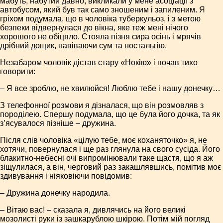
мабуть, набутий давно, викликали у мене асоціації з
автобусом, який був так само зношеним і запиленим. Я
гріхом подумала, що в чоловіка туберкульоз, і з метою
безпеки відвернулася до вікна, яке теж мені нічого
хорошого не обіцяло. Стояла пізня сира осінь і мрячів
дрібний дощик, навіваючи сум та ностальгію.
Незабаром чоловік дістав стару «Нокію» і почав тихо
говорити:
– Я все зроблю, не хвилюйся! Люблю тебе і нашу донечку…
З телефонної розмови я дізналася, що він розмовляв з
породілею. Спершу подумала, що це була його дочка, та як
з’ясувалося пізніше – дружина.
Після слів чоловіка «цілую тебе, моє коханяточко» я, не
хотячи, повернулася і ще раз глянула на свого сусіда. Його
блакитно-небесні очі випромінювали таке щастя, що я аж
зіщулилася, а він, черговий раз закашлявшись, помітив моє
здивування і ніяковіючи повідомив:
– Дружина донечку народила.
– Вітаю вас! – сказала я, дивлячись на його великі
мозолисті руки із зашкарублою шкірою. Потім мій погляд