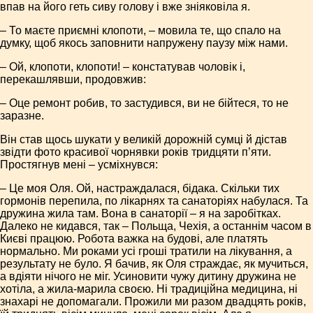
впав на його геть сиву голову і вже зніяковіла я.
– То маєте приємні клопоти, – мовила те, що спало на
думку, щоб якось заповнити напружену паузу між нами.
– Ой, клопоти, клопоти! – констатував чоловік і,
перекашлявши, продовжив:
– Оце ремонт робив, то застудився, ви не бійтеся, то не
заразне.
Він став щось шукати у великій дорожній сумці й дістав
звідти фото красивої чорнявки років тридцяти п’яти.
Простягнув мені – усміхнувся:
– Це моя Оля. Ой, настраждалася, бідака. Скільки тих
гормонів перепила, по лікарнях та санаторіях набулася. Та
дружина жила там. Вона в санаторії – я на заробітках.
Далеко не кидався, так – Польща, Чехія, а останнім часом в
Києві працюю. Робота важка на будові, але платять
нормально. Ми роками усі гроші тратили на лікування, а
результату не було. Я бачив, як Оля страждає, як мучиться,
а вдіяти нічого не міг. Усиновити чужу дитину дружина не
хотіла, а жила-марила своєю. Ні традиційна медицина, ні
знахарі не допомагали. Прожили ми разом двадцять років,