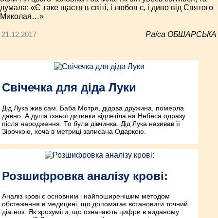
думала: «Є таке щастя в світі, і любов є, і диво від Святого
Миколая…»
21.12.2017
Раїса ОБШАРСЬКА
Свічечка для діда Луки
Дід Лука жив сам. Баба Мотря, дідова дружина, померла
давно. А душа їхньої дитинки відлетіла на Небеса одразу
після народження. То була дівчинка. Дід Лука називав її
Зірочкою, хоча в метриці записана Одаркою.
Розшифровка аналізу крові:
Аналіз крові є основним і найпоширенішим методом
обстеження в медицині, що допомагає встановити точний
діагноз. Як зрозуміти, що означають цифри в виданому