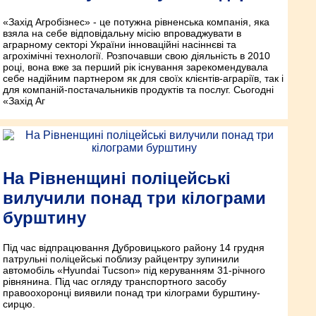
«Захід Агробізнес» - це потужна рівненська компанія, яка
взяла на себе відповідальну місію впроваджувати в
аграрному секторі України інноваційні насіннєві та
агрохімічні технології. Розпочавши свою діяльність в 2010
році, вона вже за перший рік існування зарекомендувала
себе надійним партнером як для своїх клієнтів-аграріїв, так і
для компаній-постачальників продуктів та послуг. Сьогодні
«Захід Аг
На Рівненщині поліцейські
вилучили понад три кілограми
бурштину
Під час відпрацювання Дубровицького району 14 грудня
патрульні поліцейські поблизу райцентру зупинили
автомобіль «Hyundai Tucson» під керуванням 31-річного
рівнянина. Під час огляду транспортного засобу
правоохоронці виявили понад три кілограми бурштину-
сирцю.