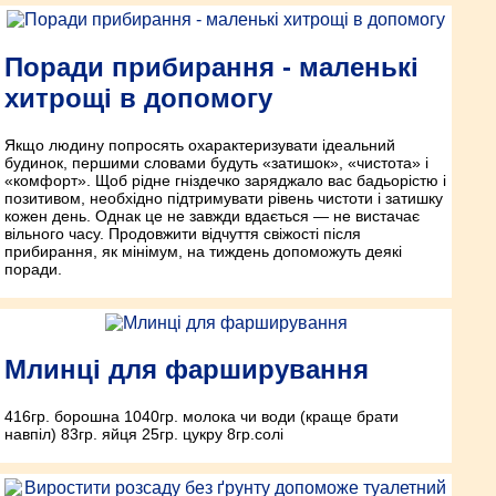
Поради прибирання - маленькі
хитрощі в допомогу
Якщо людину попросять охарактеризувати ідеальний
будинок, першими словами будуть «затишок», «чистота» і
«комфорт». Щоб рідне гніздечко заряджало вас бадьорістю і
позитивом, необхідно підтримувати рівень чистоти і затишку
кожен день. Однак це не завжди вдається — не вистачає
вільного часу. Продовжити відчуття свіжості після
прибирання, як мінімум, на тиждень допоможуть деякі
поради.
Млинці для фарширування
416гр. борошна 1040гр. молока чи води (краще брати
навпіл) 83гр. яйця 25гр. цукру 8гр.солі