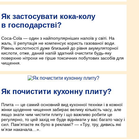
Як застосувати кока-колу
в господарстві?
Coca-Cola — один з найпопулярніших напоїв у світі. На
жаль, її репутація не компенсує користь газованої води.
Рівень кислотності дуже близький до рівня акумуляторної
кислоти, отже, даний напій здатний очистити будь-яку
поверхню нітрохи не гірше токсичних побутових засобів для
чищення.
Як почистити кухонну плиту?
Плита — це самий основний вид кухонної техніки і в кожної
жінки щоденне чищення забирає велику кількість часу, але
якщо знати чим чистити плиту і що важливо робити це
регулярно, то цей захід не буде віднімати у вас багато часу і
сил. Пам’ятаєте як було в рекламі? — «Тру, тру, дивись які
м’язи накачала…».