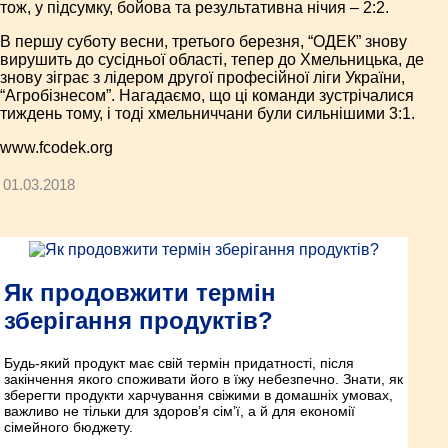
тож, у підсумку, бойова та результативна нічия – 2:2.
В першу суботу весни, третього березня, “ОДЕК” знову
вирушить до сусідньої області, тепер до Хмельницька, де
знову зіграє з лідером другої професійної ліги України,
“Агробізнесом”. Нагадаємо, що ці команди зустрічалися
тиждень тому, і тоді хмельниччани були сильнішими 3:1.
www.fcodek.org
01.03.2018
Як продовжити термін
зберігання продуктів?
Будь-який продукт має свій термін придатності, після
закінчення якого споживати його в їжу небезпечно. Знати, як
зберегти продукти харчування свіжими в домашніх умовах,
важливо не тільки для здоров’я сім’ї, а й для економії
сімейного бюджету.