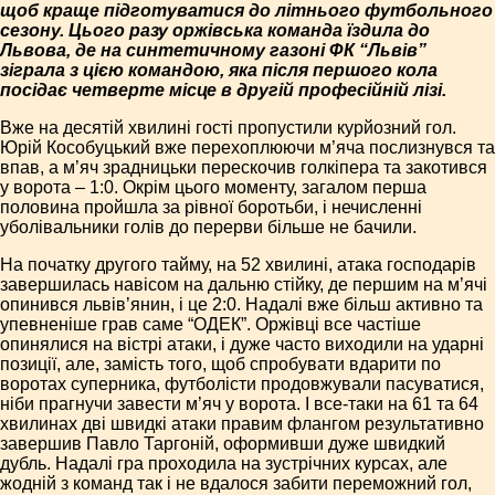
щоб краще підготуватися до літнього футбольного
сезону. Цього разу оржівська команда їздила до
Львова, де на синтетичному газоні ФК “Львів”
зіграла з цією командою, яка після першого кола
посідає четверте місце в другій професійній лізі.
Вже на десятій хвилині гості пропустили курйозний гол.
Юрій Кособуцький вже перехоплюючи м’яча послизнувся та
впав, а м’яч зрадницьки перескочив голкіпера та закотився
у ворота – 1:0. Окрім цього моменту, загалом перша
половина пройшла за рівної боротьби, і нечисленні
уболівальники голів до перерви більше не бачили.
На початку другого тайму, на 52 хвилині, атака господарів
завершилась навісом на дальню стійку, де першим на м’ячі
опинився львів’янин, і це 2:0. Надалі вже більш активно та
упевненіше грав саме “ОДЕК”. Оржівці все частіше
опинялися на вістрі атаки, і дуже часто виходили на ударні
позиції, але, замість того, щоб спробувати вдарити по
воротах суперника, футболісти продовжували пасуватися,
ніби прагнучи завести м’яч у ворота. І все-таки на 61 та 64
хвилинах дві швидкі атаки правим флангом результативно
завершив Павло Таргоній, оформивши дуже швидкий
дубль. Надалі гра проходила на зустрічних курсах, але
жодній з команд так і не вдалося забити переможний гол,