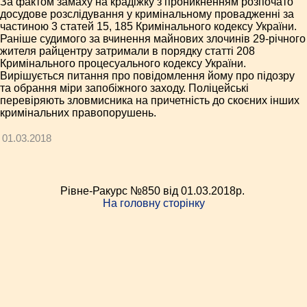
За фактом замаху на крадіжку з проникненням розпочато
досудове розслідування у кримінальному провадженні за
частиною 3 статей 15, 185 Кримінального кодексу України.
Раніше судимого за вчинення майнових злочинів 29-річного
жителя райцентру затримали в порядку статті 208
Кримінального процесуального кодексу України.
Вирішується питання про повідомлення йому про підозру
та обрання міри запобіжного заходу. Поліцейські
перевіряють зловмисника на причетність до скоєних інших
кримінальних правопорушень.
01.03.2018
Рівне-Ракурс №850 від 01.03.2018p.
На головну сторінку