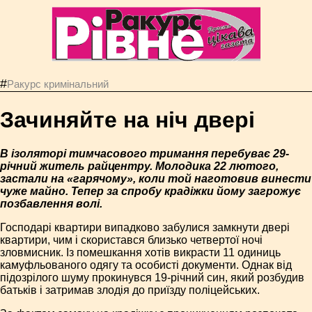
#
Ракурс кримінальний
Зачиняйте на ніч двері
В ізоляторі тимчасового тримання перебуває 29-
річний житель райцентру. Молодика 22 лютого,
застали на «гарячому», коли той наготовив винести
чуже майно. Тепер за спробу крадіжки йому загрожує
позбавлення волі.
Господарі квартири випадково забулися замкнути двері
квартири, чим і скористався близько четвертої ночі
зловмисник. Із помешкання хотів викрасти 11 одиниць
камуфльованого одягу та особисті документи. Однак від
підозрілого шуму прокинувся 19-річний син, який розбудив
батьків і затримав злодія до приїзду поліцейських.