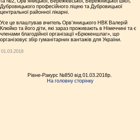
та №2, Орв’яницької, Бережківської, Бережницької шкіл,
Дубровицького професійного ліцею та Дубровицької
центральної районної лікарні.
Усе це влаштував вчитель Орв’я­ницького НВК Валерій
Клюйко та його діти, які зараз проживають в Німеччині та є
членами благодійної організації «Брюкеншлаг», що
організовує збір гуманітарних вантажів для України.
01.03.2018
Рівне-Ракурс №850 від 01.03.2018p.
На головну сторінку