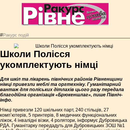
#
Ракурс подій
Школи Полісся
укомплектують німці
Для шкіл та лікарень північних районів Рівненщини
німці привезли меблі та оргтехніку. Гуманітарний
вантаж для поліських дітлахів цього разу передала
благодійна організація «Брюкеншлаг», пише Північ-
інфо.
Німці привезли 120 шкільних парт, 240 стільців, 27
комп’ютерів, 5 принтерів, 8 медичних функціональних
ліжок, 4 інвалідні візки, 4 ролятори, інформує Дубровицька
РДА. Гуманітарку передадуть для Дубровицьких ЗОШ №1