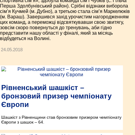
спортивна сім’я», здобула команда сім’ї Чубків (с. Гільча
Перша Здолбунівський район). Срібні відзнаки виборола
сім’я Кучмей (м. Дубно), а третьою стала сім’я Маркелюків
(м. Вараш). Завершився захід урочистим нагородженням
цих команд, а переможці відсвяткувавши свою звитягу,
зовсім скоро повернуться до тренувань, аби гідно
представити нашу області у фіналі, який за місяць
відбудеться на Волині.
24.05.2018
Рівненський шашкіст –
бронзовий призер чемпіонату
Європи
Шашкіст з Рівненщини став бронзовим призером чемпіонату
Європи з шашок – 64.