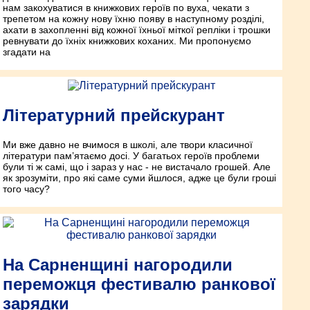
нам закохуватися в книжкових героїв по вуха, чекати з
трепетом на кожну нову їхню появу в наступному розділі,
ахати в захопленні від кожної їхньої міткої репліки і трошки
ревнувати до їхніх книжкових коханих. Ми пропонуємо
згадати на
Літературний прейскурант
Ми вже давно не вчимося в школі, але твори класичної
літератури пам’ятаємо досі. У багатьох героїв проблеми
були ті ж самі, що і зараз у нас - не вистачало грошей. Але
як зрозуміти, про які саме суми йшлося, адже це були гроші
того часу?
На Сарненщині нагородили
переможця фестивалю ранкової
зарядки