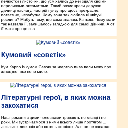
пелюстки і листочки, що усміхались до неї здаля своїми
переливами-оксамитами. Такий оазис краси дарував
дівчинці наснагу, настрій і уяву про щось прекрасне,
потаємне, незабутнє. Чому вона так любила ці квітучі
рослини? Мабуть тому, що сама звалась Квіткою. Чому мати
так назвала її, залишалось загадкою для самої дівчини. А от
її мати про це зна
Кумовий «совєтік»
Кум Карпо із кумом Савою за квартою пива вели мову про
жіноцтво, яке воно миле.
Літературні герої, в яких можна
закохатися
Наші романи з цими чоловіками тривають не місяці і не
роки. Ми зустрічаємося з ними всього лише протягом ...
декількох десятків або сотень сторінок. Але це не заважає