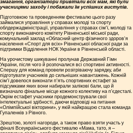
змагання, організатори привітали всіх мам, які були
учасницями заходу і побажали їм успішних виступів.
Підготовкою та проведенням фестивалю цього разу
займалися управління у справах молоді та спорту
облдержадміністрації, управління у справах сім’ї, молоді та
спорту виконавчого комітету Рівненської міської ради,
комунальний заклад «Обласний центр фізичного здоров’я
населення «Спорт для всіх» Рівненської обласної ради за
підтримки Відділення НОК України в Рівненській області.
На урочистому шикуванні пролунав Державний Гімн
України, після чого й розпочалися всі спортивні активності.
Спершу для команд провели розігріваючу зарядку, аби
підготувати учасників до сильніших навантажень. Кожній
сім’ї довелося виконати п’ять спортивних естафет за
підсумками яких вони набирали залікові бали, що й
визначало фінальне місце кожного колективу на п’єдесталі.
Окрім естафет учасники продемонстрували свої
інтелектуальні здібності, даючи відповіді на питання
«Олімпійської вікторини», у якій найкращою стала команда
Гупаленків з Рівного.
Зрештою, золоті нагороди, а також право взяти участь у
фіналі Всеукраїнського фестивалю «Мама, тато, я –