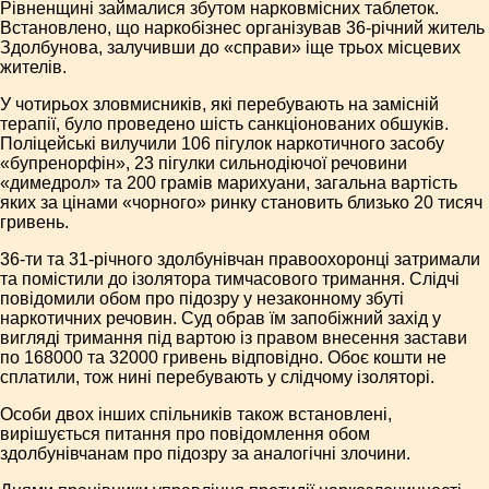
Рівненщині займалися збутом нарковмісних таблеток.
Встановлено, що наркобізнес організував 36-річний житель
Здолбунова, залучивши до «справи» іще трьох місцевих
жителів.
У чотирьох зловмисників, які перебувають на замісній
терапії, було проведено шість санкціонованих обшуків.
Поліцейські вилучили 106 пігулок наркотичного засобу
«бупренорфін», 23 пігулки сильнодіючої речовини
«димедрол» та 200 грамів марихуани, загальна вартість
яких за цінами «чорного» ринку становить близько 20 тисяч
гривень.
36-ти та 31-річного здолбунівчан правоохоронці затримали
та помістили до ізолятора тимчасового тримання. Слідчі
повідомили обом про підозру у незаконному збуті
наркотичних речовин. Суд обрав їм запобіжний захід у
вигляді тримання під вартою із правом внесення застави
по 168000 та 32000 гривень відповідно. Обоє кошти не
сплатили, тож нині перебувають у слідчому ізоляторі.
Особи двох інших спільників також встановлені,
вирішується питання про повідомлення обом
здолбунівчанам про підозру за аналогічні злочини.