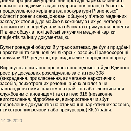
Днями працівники управління протидії наркозлочинності
спільно зі слідчими слідчого управління поліції області за
процесуального керівництва прокуратури Рівненської
області провели санкціоновані обшуки у п’ятьох медичних
закладах столиці, де майже в кожному з них усі четверо
зловмисників перебували на обліку та отримували рецепти.
Під час обшуків поліцейські вилучили медичні картки
пацієнтів та іншу документацію.
Були проведені обшуки й у трьох аптеках, де були придбані
наркотичні та сильнодіючі лікарські засоби. Правоохоронці
вилучили 319 рецептів, що видавалися впродовж півроку.
Вирішується питання про внесення відомостей до Єдиного
реєстру досудових розслідувань за статтею 308
(викрадення, привласнення, вимагання наркотичних
засобів, психотропних речовин або їх аналогів чи
заволодіння ними шляхом шахрайства або зловживання
службовим становищем) та статтею 318 (незаконне
виготовлення, підроблення, використання чи збут
підроблених документів на отримання наркотичних засобів,
психотропних речовин або прекурсорів) КК України.
14.05.2020