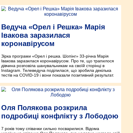
Ведуча «Орел і Решка» Марія
Івакова заразилася
коронавірусом
Зірка програми «Орел і решка. Шопінг» 33-річна Марія
Івакова заразилася коронавірусом. Про те, що трапилося
дівчина розповіла шанувальникам на своїй сторінці в
Instagram. Телеведуча поділилася, що зробила декілька
тестів на COVID-19 і вони показали позитивний результат.
Оля Полякова розкрила
подробиці конфлікту з Лободою
7 років тому співачки сильно посварилися. Відома