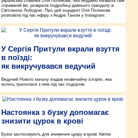
українська співачка Оля Полякова, яка недавно назвала свій
справжній вік, розкрила подробиці давнього скандалу зі
Світланою Лободою. Про цей інцидент Оля Полякова
розповіла під час ефіру з Андре Таном у Instagram.
У Сергія Притули вкрали взуття
в поїзді:
як викручувався ведучий
Ведучий Нового каналу згадав незвичайну історію, яка
колись трапилася з ним під час подорожі.
Настоянка з бузку допомагає
знизити цурок в крові
Бузок застосовують для зниження цукру в крові. Квітки