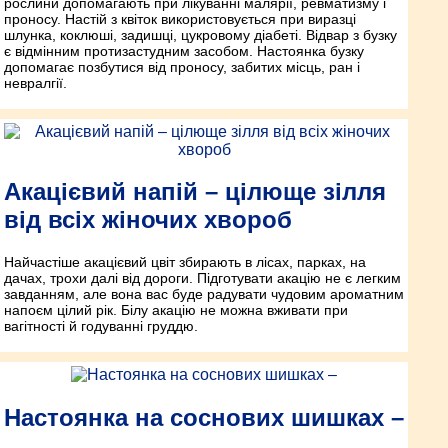
рослини допомагають при лікуванні малярії, ревматизму і
проносу. Настій з квіток використовується при виразці
шлунка, коклюші, задишці, цукровому діабеті. Відвар з бузку
є відмінним протизастудним засобом. Настоянка бузку
допомагає позбутися від проносу, забитих місць, ран і
невралгії.
Акацієвий напій – цілюще зілля
від всіх жіночих хвороб
Найчастіше акацієвий цвіт збирають в лісах, парках, на
дачах, трохи далі від дороги. Підготувати акацію не є легким
завданням, але вона вас буде радувати чудовим ароматним
напоєм цілий рік. Білу акацію не можна вживати при
вагітності й годуванні груддю.
Настоянка на соснових шишках –