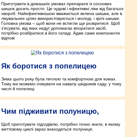
Приготувати в домашніх умовах препарати із соснових
шишок досить просто. Це чудові і ефективні ліки від багатьох
хвороб. Найефективнішою вважається зелена шишка, але в
лікувальних цілях використовуються і молоді, і зрілі шишки.
Головна умова – щоб вони не встигли ще розкритися. Щоб
з’ясувати, від яких недуг допомагає впоратися засіб,
потрібно розібратися в його складі. Адже саме компоненти
відпові
Як боротися з попелицею
Зима цього року була теплою та комфортною для комах.
Тому ми можемо очікувати на навалу шкідників саду, у тому
числі й попелиці.
Чим підживити полуницю,
Щоб приготувати підгодівлю, потрібно точно знати, в якому
життєвому циклі зараз знаходиться полуниця.