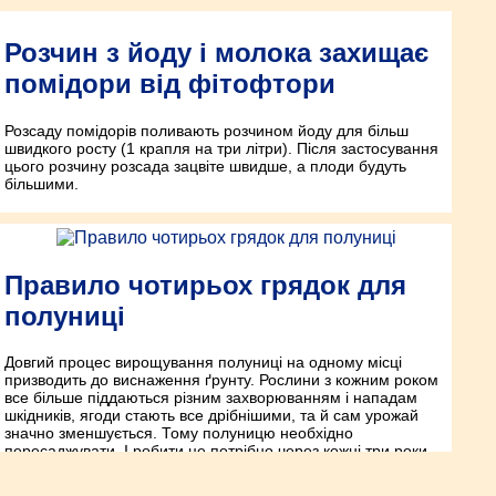
Розчин з йоду і молока захищає
помідори від фітофтори
Розсаду помідорів поливають розчином йоду для більш
швидкого росту (1 крапля на три літри). Після застосування
цього розчину розсада зацвіте швидше, а плоди будуть
більшими.
Правило чотирьох грядок для
полуниці
Довгий процес вирощування полуниці на одному місці
призводить до виснаження ґрунту. Рослини з кожним роком
все більше піддаються різним захвoрюванням і нападам
шкідників, ягоди стають все дрібнішими, та й сам урожай
значно зменшується. Тому полуницю необхідно
пересаджувати. І робити це потрібно через кожні три роки.