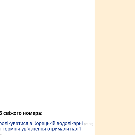
5 свіжого номера:
ролікуватися в Корецькій водолікарні
(2663)
 терміни ув’язнення отримали палії
7)