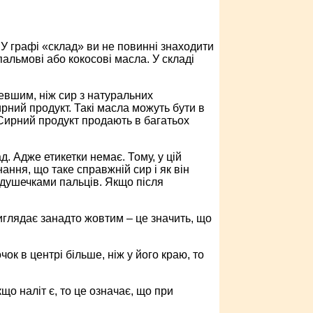
 У графі «склад» ви не повинні знаходити
альмові або кокосові масла. У складі
шевшим, ніж сир з натуральних
рний продукт. Такі масла можуть бути в
. Сирний продукт продають в багатьох
. Адже етикетки немає. Тому, у цій
нання, що таке справжній сир і як він
одушечками пальців. Якщо після
иглядає занадто жовтим – це значить, що
чок в центрі більше, ніж у його краю, то
о наліт є, то це означає, що при