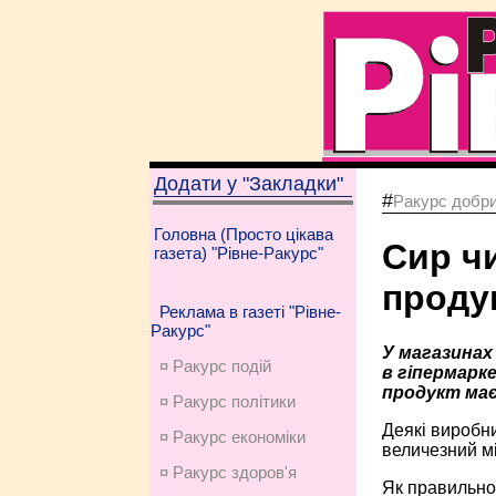
Додати у "Закладки"
#
Ракурс добри
Головна (Просто цікава
Сир ч
газета) "Рівне-Ракурс"
проду
Реклама в газеті "Рівне-
Ракурс"
У магазинах
¤ Ракурс подій
в гіпермарк
продукт має 
¤ Ракурс політики
Деякі виробни
¤ Ракурс економiки
величезний мі
¤ Ракурс здоров'я
Як правильно 