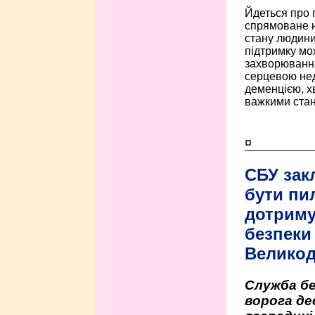
Йдеться про 
спрямоване н
стану людини 
підтримку мо
захворюванням
серцевою нед
деменцією, 
важкими стан
¤
СБУ зак
бути пи
дотриму
безпеки 
Велико
Служба бе
ворога де