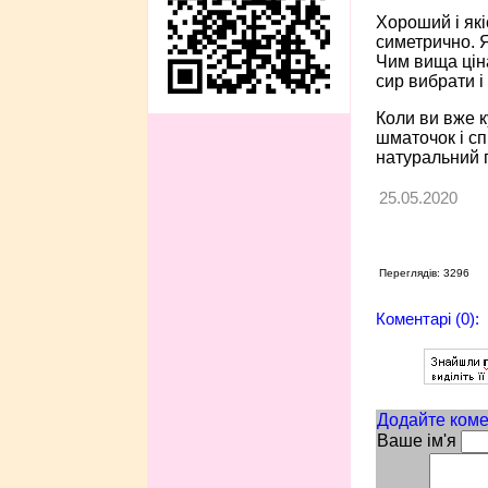
Хороший і які
симетрично. Я
Чим вища ціна
сир вибрати і
Коли ви вже к
шматочок і сп
натуральний п
25.05.2020
Переглядів: 3296
Коментарі (0):
Додайте коме
Ваше ім'я