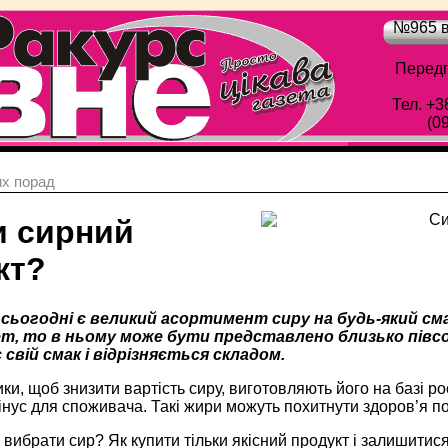
№965 в
Передп
Тел. +3
(0
х порад
и сирний
кт?
 сьогодні є великий асортимент сиру на будь-який сма
ет, то в ньому може бути представлено близько півсот
свій смак і відрізняється складом.
ки, щоб знизити вартість сиру, виготовляють його на базі р
нус для споживача. Такі жири можуть похитнути здоров’я п
вибрати сир? Як купити тільки якісний продукт і залишитис