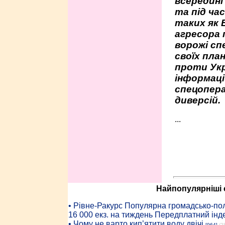
всередині
та під час
таких як 
агресора 
ворожі сп
своїх пла
проти Укр
інформаці
спецопера
диверсій.
...
Найпопулярніші с
• Рiвне-Ракурс Популярна громадсько-пол
16 000 екз. на тиждень Передплатний інд
• Чому не варто кип’ятити воду двічі
[964]
(2