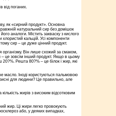
в від поганих.
зву, як «сирний продукт». Основна
Справжній натуральний сир без домішок
ого аналоги. Містить закваску з кислого
и хлористий кальцій. Усі компоненти
ому сир – це дуже цінний продукт.
я організму. Він лише схожий за смаком,
 – це зовсім інший продукт. Якщо в цьому
ш 20?%. Решта 80?% – це білок і жир, які
ове масло. Іноді користуються пальмовою
рисні для людини? Це правильно, але
а кількість жирів з високим відсотковим
ний жир. Ці жири легко провокують
осклероз або, у деяких випадках,