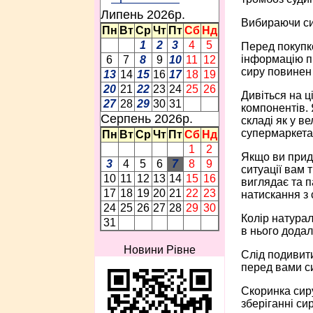
Липень 2026p.
Вибираючи си
Пн
Вт
Ср
Чт
Пт
Сб
Нд
1
2
3
4
5
Перед покупко
інформацію пр
6
7
8
9
10
11
12
сиру повинен 
13
14
15
16
17
18
19
20
21
22
23
24
25
26
Дивіться на ц
27
28
29
30
31
компонентів. 
Серпень 2026p.
складі як у в
супермаркета
Пн
Вт
Ср
Чт
Пт
Сб
Нд
1
2
Якщо ви придб
3
4
5
6
7
8
9
ситуації вам 
10
11
12
13
14
15
16
виглядає та п
17
18
19
20
21
22
23
натискання з 
24
25
26
27
28
29
30
Колір натурал
31
в нього додал
Новини Рівне
Слід подивити
перед вами с
Скоринка сиру
зберіганні си