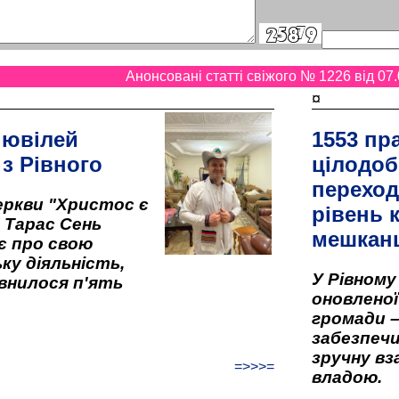
Анонсовані статті свіжого № 1226 від 07.
¤
 ювілей
1553 пр
 з Рівного
цілодоб
переход
ркви "Христос є
рівень к
" Тарас Сень
мешкан
є про свою
ку діяльність,
У Рівном
внилося п'ять
оновленої 
громади –
забезпеч
зручну вз
=>>>=
владою.