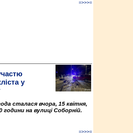
=>>>=
участю
ліста у
у
да сталася вчора, 15 квітня,
0 години на вулиці Соборній.
=>>>=