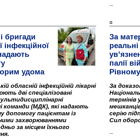
...
¤
і бригади
За мате
ї інфекційної
реальні
 надають
ув’язне
гу
палії ві
орим удома
Рівном
кій обласній інфекційній лікарні
За доказ
ють дві спеціалізовані
Національ
мультидисциплінарні
термінів 
і команди (МДК), які надають
мешканців
у допомогу пацієнтам із
серію під
вними захворюваннями
Сил оборо
дньо за місцем їхнього
...
ня.