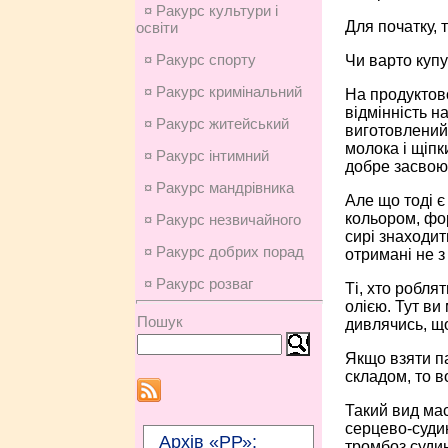
¤ Ракурс культури і
Для початку, 
освіти
¤ Ракурс спорту
Чи варто купу
¤ Ракурс кримінальний
На продуктово
відмінність н
¤ Ракурс житейський
виготовлений 
молока і щіпк
¤ Ракурс інтимний
добре засвоюю
¤ Ракурс мандрівника
Але що тоді є
кольором, фор
¤ Ракурс незвичайного
сирі знаходит
¤ Ракурс добрих порад
отримані не з
¤ Ракурс розваг
Ті, хто робля
олією. Тут в
Пошук
дивлячись, що
Якщо взяти па
складом, то в
Такий вид мас
серцево-судин
Архів «РР»:
тромбоз суди