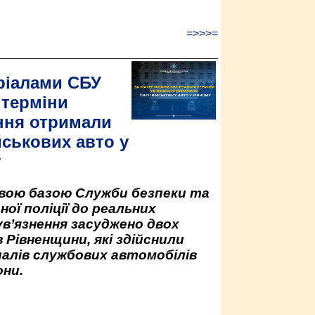
=>>>=
ріалами СБУ
 терміни
ння отримали
йськових авто у
у
овою базою Служби безпеки та
ної поліції до реальних
ув’язнення засуджено двох
 Рівненщини, які здійснили
палів службових автомобілів
ни.