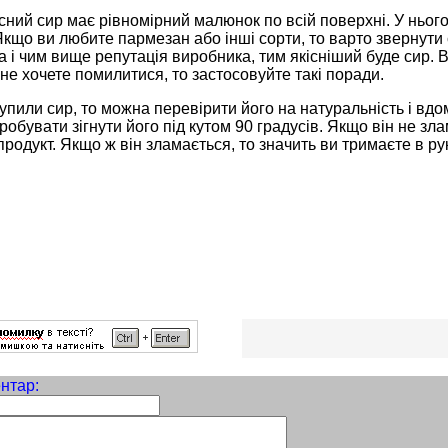
сний сир має рівномірний малюнок по всій поверхні. У нього
кщо ви любите пармезан або інші сорти, то варто звернути с
 і чим вище репутація виробника, тим якісніший буде сир. В 
 не хочете помилитися, то застосовуйте такі поради.
упили сир, то можна перевірити його на натуральність і вд
робувати зігнути його під кутом 90 градусів. Якщо він не зла
родукт. Якщо ж він зламається, то значить ви тримаєте в ру
нтар: