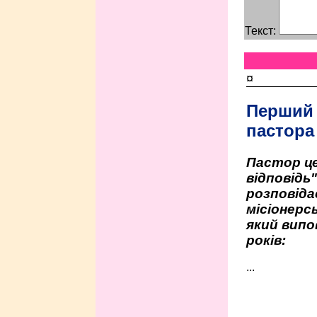
Текст:
¤
Перший
пастора
Пастор це
відповідь
розповіда
місіонерсь
який випо
років:
...