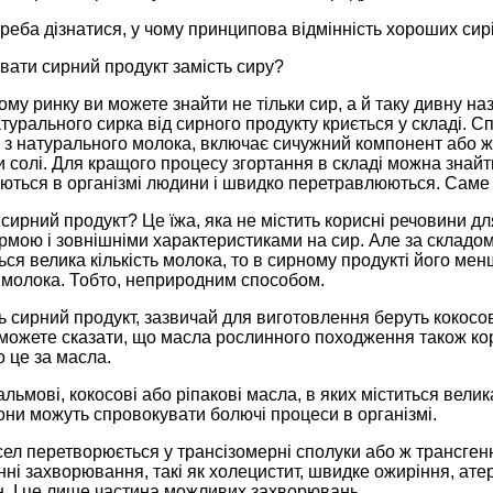
треба дізнатися, у чому принципова відмінність хороших сирі
вати сирний продукт замість сиру?
му ринку ви можете знайти не тільки сир, а й таку дивну на
атурального сирка від сирного продукту криється у складі. 
з натурального молока, включає сичужний компонент або ж й
и солі. Для кращого процесу згортання в складі можна знайт
ться в організмі людини і швидко перетравлюються. Саме т
 сирний продукт? Це їжа, яка не містить корисні речовини дл
мою і зовнішніми характеристиками на сир. Але за складом
ься велика кількість молока, то в сирному продукті його мен
 молока. Тобто, неприродним способом.
ть сирний продукт, зазвичай для виготовлення беруть кокос
и можете сказати, що масла рослинного походження також ко
 це за масла.
льмові, кокосові або ріпакові масла, в яких міститься велик
они можуть спровокувати болючі процеси в організмі.
ел перетворюється у трансізомерні сполуки або ж трансген
ні захворювання, такі як холецистит, швидке ожиріння, атер
н. І це лише частина можливих захворювань.