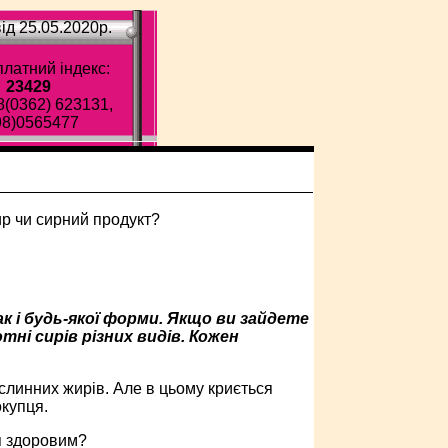
ід 25.05.2020p.
латний індекс:
23429
8(0362) 623131,
98)0565477
к і будь-якої форми. Якщо ви зайдете
ні сирів різних видів. Кожен
ослинних жирів. Але в цьому криється
окупця.
я здоровим?