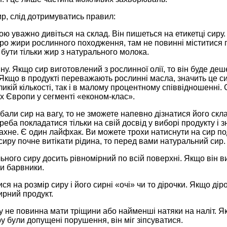
р, слід дотримуватись правил:
ю уважно дивіться на склад. Він пишеться на етикетці сиру.
о жири рослинного походження, там не повинні міститися п
бути тільки жир з натурального молока.
іну. Якщо сир виготовлений з рослинної олії, то він буде де
Якщо в продукті переважають рослинні масла, значить це си
еликій кількості, так і в малому процентному співвідношенні
х Європи у сегменті «економ-клас».
али сир на вагу, то не зможете напевно дізнатися його склад
треба покладатися тільки на свій досвід у виборі продукту і з
ахне. Є один лайфхак. Ви можете трохи натиснути на сир п
сиру почне витікати рідина, то перед вами натуральний сир.
ьного сиру досить рівномірний по всій поверхні. Якщо він в
и барвники.
ся на розмір сиру і його сирні «очі» чи то дірочки. Якщо діро
ирний продукт.
 не повинна мати тріщини або найменші натяки на наліт. Якщ
ру були допущені порушення, він міг зіпсуватися.