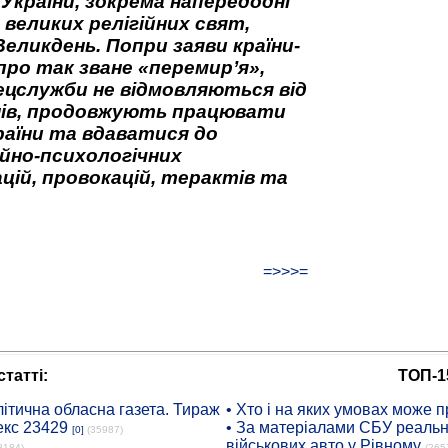
 України, зокрема напередодні
 великих релігійних свят,
Великдень. Попри заяви країни-
про так зване «перемир’я»,
ецслужби не відмовляються від
нів, продовжують працювати
аїни та вдаватися до
йно-психологічних
цій, провокацій, терактів та
=>>>=
татті:
ТОП-1
ітична обласна газета. Тираж
• Хто і на яких умовах може п
екс 23429
• За матеріалами СБУ реальні
[0]
(35987)
військових авто у Рівному
8184)
(265