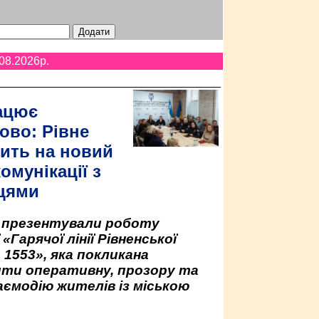
08.2026p.
ацює
ово: Рівне
ить на новий
омунікації з
цями
у презентували роботу
«Гарячої лінії Рівненської
 1553», яка покликана
ити оперативну, прозору та
аємодію жителів із міською