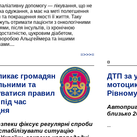
паліативну допомогу — лікування, що не
а одужання, а має на меті полегшення
та покращення якості її життя. Таку
жуть отримати пацієнти з онкологічними
и, після інсультів, із хронічною
остатністю, цукровим діабетом,
хворобою Альцгеймера та іншими
ами....
=>>>=
¤
ликає громадян
ДТП за 
льними та
мотоцик
ватися правил
Рівном
під час
Автоприго
дня
близько 2
зпеки фіксує регулярні спроби
...
стабілізувати ситуацію