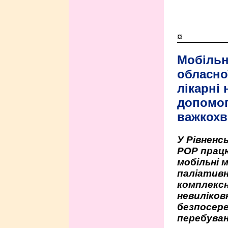
¤
Мобільн
обласно
лікарні
допомо
важкохв
У Рівненсь
РОР працю
мобільні 
паліативн
комплексн
невиліко
безпосере
перебуван