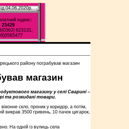
ід 04.06.2020p.
латний індекс:
23429
8(0362) 623131,
98)0565477
ував магазин
родуктового магазину у селі Сварині –
рі та розкидані товари.
іконне скло, проник у коридор, а потім,
ий викрав 3500 гривень, 10 пачок цигарок,
но. На одній із вулиць села