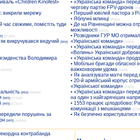
иваль «Children Kinofest»
• «Українська команда» пере
чергову партію FPV-дронів
(25
: викрили мережу
• Перший ювілей пастора з Р
• Яблучні млинці
(2043)
 час свіжими, помістіть туди
• Де на Рівненщині можна отр
можливості
(2010)
• Розвідники ГУР МО отримали
5]
(27301)
: як викручувався ведучий
«Української команди»
[964]
(1660)
• «Українська команда» пере
«Волинь» Української доброво
президенства Володимира
• «Українська команда» про
• Мобільні бригади обласної 
важкохворим удома
(26283)
(1466)
• Як аналізувати матчі перед
• 20-й армійський корпус от
«Української команди»
(1343)
ральність
• «Українська команда» пере
[964]
(18045)
я
на один з найгарячіших напр
[965]
(17526)
і
• 1553 працює цілодобово: Рі
[965]
(17217)
комунікації з мешканцями
(1159
опередили порушень за
• Як безпечно користуватися
рн
[965]
(16844)