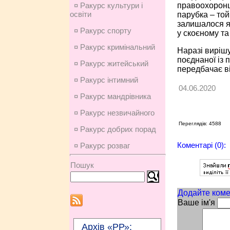
правоохоронці
¤ Ракурс культури і
освіти
парубка – той
залишалося як
¤ Ракурс спорту
у скоєному та
¤ Ракурс кримінальний
Наразі вирішу
поєднаної із 
¤ Ракурс житейський
передбачає ві
¤ Ракурс інтимний
04.06.2020
¤ Ракурс мандрівника
¤ Ракурс незвичайного
Переглядів: 4588
¤ Ракурс добрих порад
Коментарі (0):
¤ Ракурс розваг
Пошук
Додайте коме
Ваше ім'я
Архів «РР»: