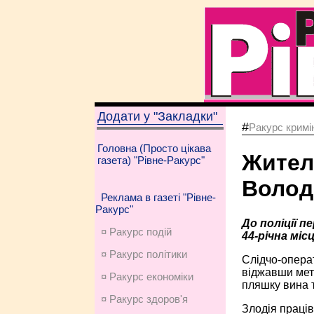
Додати у "Закладки"
#
Ракурс кримі
Головна (Просто цікава
Жител
газета) "Рівне-Ракурс"
Волод
Реклама в газеті "Рівне-
Ракурс"
До поліції 
¤ Ракурс подій
44-річна міс
¤ Ракурс політики
Слідчо-операт
віджавши мета
¤ Ракурс економiки
пляшку вина т
¤ Ракурс здоров'я
Злодія праців