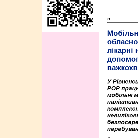
¤
Мобільн
обласно
лікарні
допомо
важкохв
У Рівненсь
РОР працю
мобільні 
паліативн
комплексн
невиліко
безпосере
перебуван