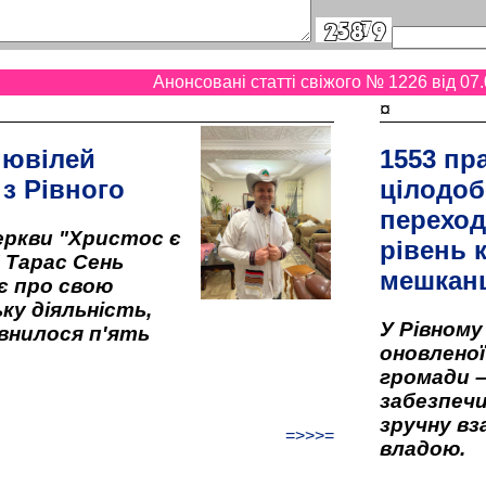
Анонсовані статті свіжого № 1226 від 07.
¤
 ювілей
1553 пр
 з Рівного
цілодоб
переход
ркви "Христос є
рівень к
" Тарас Сень
мешкан
є про свою
ку діяльність,
У Рівном
внилося п'ять
оновленої 
громади –
забезпеч
зручну вз
=>>>=
владою.