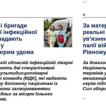
...
¤
і бригади
За мате
ї інфекційної
реальні
 надають
ув’язне
гу
палії ві
орим удома
Рівном
кій обласній інфекційній лікарні
За доказ
ють дві спеціалізовані
Національ
мультидисциплінарні
термінів 
і команди (МДК), які надають
мешканців
у допомогу пацієнтам із
серію під
вними захворюваннями
Сил оборо
дньо за місцем їхнього
...
ня.