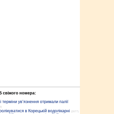
5 свіжого номера:
 терміни ув’язнення отримали палії
9)
ролікуватися в Корецькій водолікарні
(2677)