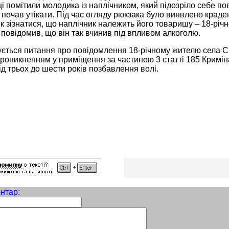
 помітили молодика із наплічником, який підозріло себе пов
 почав утікати. Під час огляду рюкзака було виявлено краден
 зізнатися, що наплічник належить його товаришу – 18-річ
 повідомив, що він так вчинив під впливом алкоголю.
ється питання про повідомлення 18-річному жителю села Сва
проникненням у приміщення за частиною 3 статті 185 Криміна
д трьох до шести років позбавлення волі.
нтар: