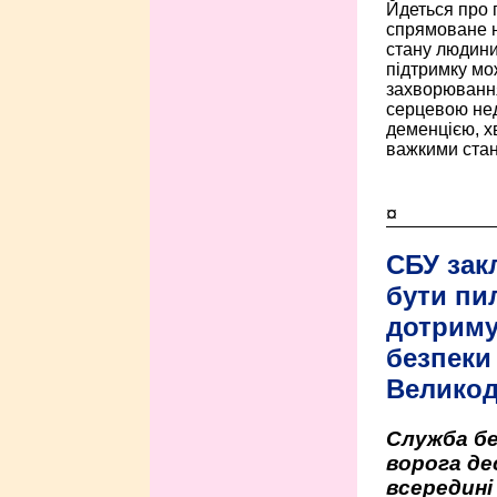
Йдеться про 
спрямоване н
стану людини 
підтримку мо
захворюванням
серцевою нед
деменцією, 
важкими стан
¤
СБУ зак
бути пи
дотриму
безпеки 
Велико
Служба бе
ворога де
всередині