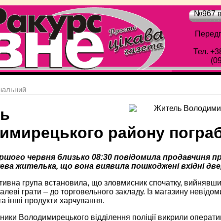
№967 в
Передп
Тел. +3
(0
нальний
ь
имирецького району пограб
першого червня близько 08:30 повідомила продавчиня п
цева жителька, що вона виявила пошкоджені вхідні две
ивна група встановила, що зловмисник спочатку, вийнявши в
леві грати – до торговельного закладу. Із магазину невідом
а інші продукти харчування.
ники Володимирецького відділення поліції викрили оператив