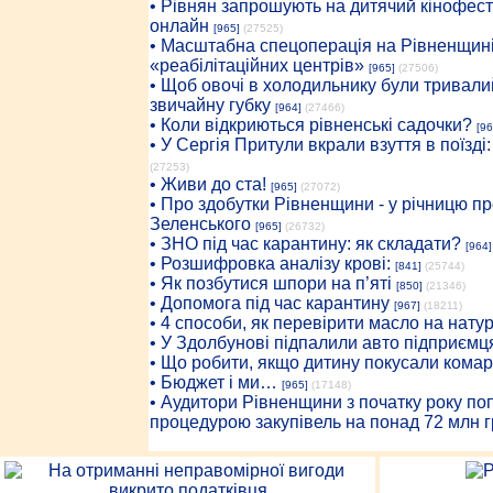
• Рівнян запрошують на дитячий кінофест
онлайн
[965]
(27525)
• Масштабна спецоперація на Рівненщині
«реабілітаційних центрів»
[965]
(27506)
• Щоб овочі в холодильнику були тривалий
звичайну губку
[964]
(27466)
• Коли відкриються рівненські садочки?
[96
• У Сергія Притули вкрали взуття в поїзді
(27253)
• Живи до ста!
[965]
(27072)
• Про здобутки Рівненщини - у річницю 
Зеленського
[965]
(26732)
• ЗНО під час карантину: як складати?
[964]
• Розшифровка аналізу крові:
[841]
(25744)
• Як позбутися шпори на п’яті
[850]
(21346)
• Допомога під час карантину
[967]
(18211)
• 4 способи, як перевірити масло на нату
• У Здолбунові підпалили авто підприємц
• Що робити, якщо дитину покусали комар
• Бюджет і ми…
[965]
(17148)
• Аудитори Рівненщини з початку року п
процедурою закупівель на понад 72 млн г