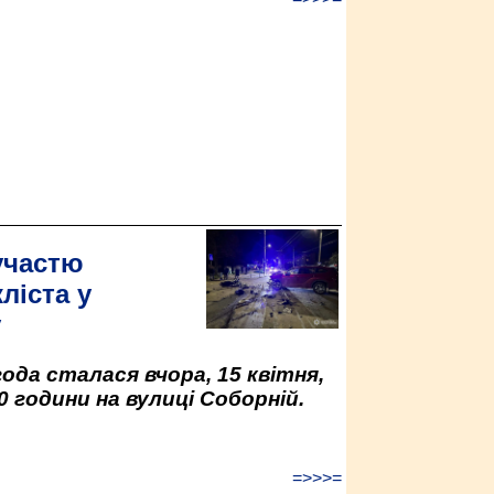
участю
ліста у
у
да сталася вчора, 15 квітня,
0 години на вулиці Соборній.
=>>>=