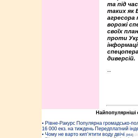
та під час
таких як 
агресора 
ворожі сп
своїх пла
проти Укр
інформаці
спецопера
диверсій.
...
Найпопулярніші с
• Рiвне-Ракурс Популярна громадсько-пол
16 000 екз. на тиждень Передплатний інд
• Чому не варто кип’ятити воду двічі
[964]
(2