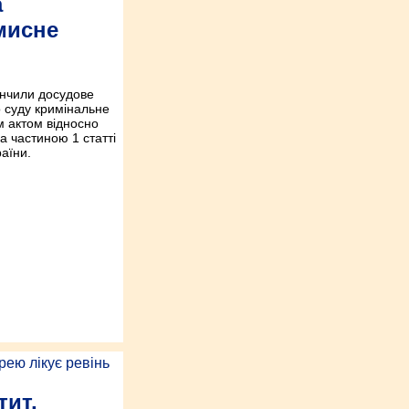
а
мисне
кінчили досудове
о суду кримінальне
 актом відносно
а частиною 1 статті
аїни.
тит,