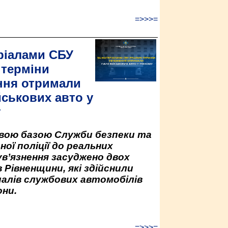
=>>>=
ріалами СБУ
 терміни
ння отримали
йськових авто у
у
овою базою Служби безпеки та
ної поліції до реальних
ув’язнення засуджено двох
 Рівненщини, які здійснили
палів службових автомобілів
ни.
=>>>=