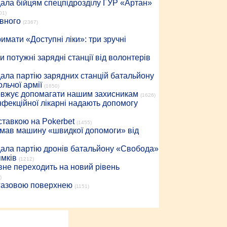
дала бійцям спецпідрозділу ГУР «Артан»
01)
івного
(2367)
имати «Доступні ліки»: три зручні
 потужні зарядні станції від волонтерів
дала партію зарядних станцій батальйону
льчої армії
(1650)
довжує допомагати нашим захисникам
(1626)
інфекційної лікарні надають допомогу
 ставкою на Pokerbet
(1455)
римав машину «швидкої допомоги» від
дала партію дронів батальйону «Свобода»
ямків
(1212)
вне переходить на новий рівень
)
 газовою поверхнею
(1151)