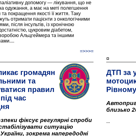
паліативну допомогу — лікування, що не
а одужання, а має на меті полегшення
та покращення якості її життя. Таку
жуть отримати пацієнти з онкологічними
и, після інсультів, із хронічною
остатністю, цукровим діабетом,
хворобою Альцгеймера та іншими
ами....
=>>>=
¤
ликає громадян
ДТП за 
льними та
мотоцик
ватися правил
Рівном
під час
Автоприго
дня
близько 2
зпеки фіксує регулярні спроби
...
стабілізувати ситуацію
 України, зокрема напередодні