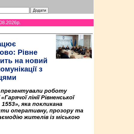
08.2026p.
ацює
ово: Рівне
ить на новий
омунікації з
цями
у презентували роботу
«Гарячої лінії Рівненської
 1553», яка покликана
ити оперативну, прозору та
аємодію жителів із міською