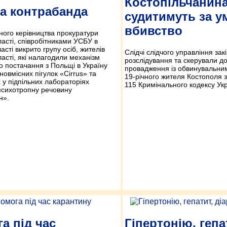
Костопільчанин
а контрабанда
судитимуть за у
вбивство
ного керівництва прокуратури
ласті, співробітниками УСБУ в
асті викрито групу осіб, жителів
Слідчі слідчого управління за
ласті, які налагодили механізм
розслідування та скерували д
 постачання з Польщі в Україну
провадження із обвинувальним
вмісних пігулок «Cirrus» та
19-річного жителя Костополя з
х у підпільних лабораторіях
115 Кримінального кодексу Укр
психотропну речовину
н».
а під час
Гіпертонію, гепа