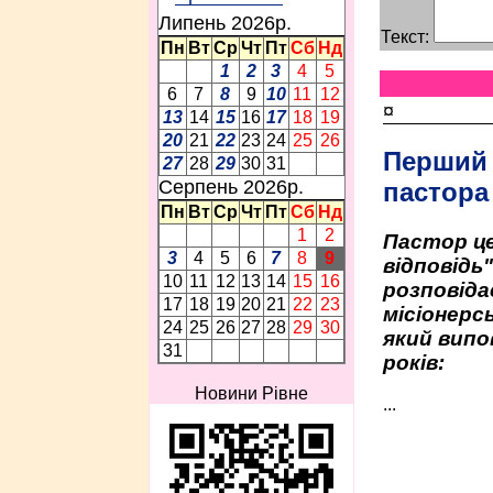
Липень 2026p.
Текст:
Пн
Вт
Ср
Чт
Пт
Сб
Нд
1
2
3
4
5
6
7
8
9
10
11
12
¤
13
14
15
16
17
18
19
20
21
22
23
24
25
26
Перший
27
28
29
30
31
Серпень 2026p.
пастора
Пн
Вт
Ср
Чт
Пт
Сб
Нд
1
2
Пастор це
3
4
5
6
7
8
9
відповідь
10
11
12
13
14
15
16
розповіда
17
18
19
20
21
22
23
місіонерсь
24
25
26
27
28
29
30
який випо
31
років:
Новини Рівне
...