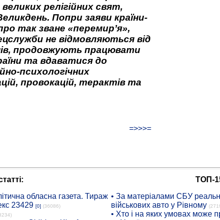
 великих релігійних свят,
Великдень. Попри заяви країни-
про так зване «перемир’я»,
ецслужби не відмовляються від
нів, продовжують працювати
аїни та вдаватися до
йно-психологічних
цій, провокацій, терактів та
=>>>=
татті:
ТОП-1
ітична обласна газета. Тираж
• За матеріалами СБУ реальні
екс 23429
військових авто у Рівному
[0]
(36086)
(271
• Хто і на яких умовах може п
8234)