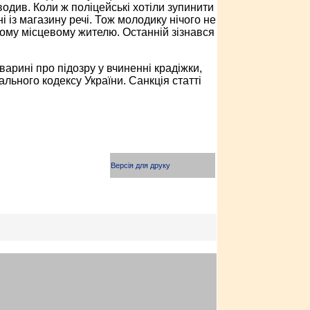
одив. Коли ж поліцейські хотіли зупинити
і із магазину речі. Тож молодику нічого не
ному місцевому жителю. Останній зізнався
рині про підозру у вчиненні крадіжки,
льного кодексу України. Санкція статті
Версія для друку