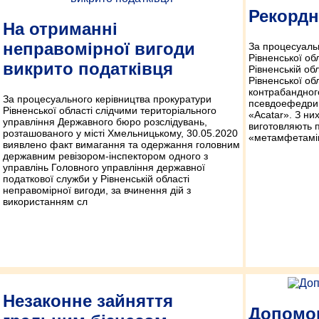
Рекордн
На отриманні
неправомірної вигоди
За процесуаль
Рівненської об
викрито податківця
Рівненській обл
Рівненської об
контрабандного
За процесуального керівництва прокуратури
псевдоефедрино
Рівненської області слідчими територіального
«Acatar». З ни
управління Державного бюро розслідувань,
виготовляють 
розташованого у місті Хмельницькому, 30.05.2020
«метамфетамі
виявлено факт вимагання та одержання головним
державним ревізором-інспектором одного з
управлінь Головного управління державної
податкової служби у Рівненській області
неправомірної вигоди, за вчинення дій з
використанням сл
Незаконне зайняття
Допомог