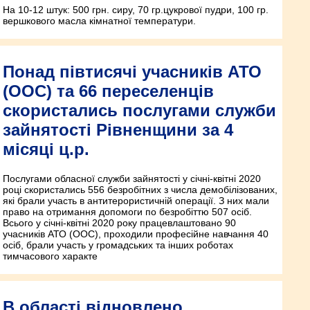
На 10-12 штук: 500 грн. сиру, 70 гр.цукрової пудри, 100 гр.
вершкового масла кімнатної температури.
Понад півтисячі учасників АТО
(ООС) та 66 переселенців
скористались послугами служби
зайнятості Рівненщини за 4
місяці ц.р.
Послугами обласної служби зайнятості у січні-квітні 2020
році скористались 556 безробітних з числа демобілізованих,
які брали участь в антитерористичній операції. З них мали
право на отримання допомоги по безробіттю 507 осіб.
Всього у січні-квітні 2020 року працевлаштовано 90
учасників АТО (ООС), проходили професійне навчання 40
осіб, брали участь у громадських та інших роботах
тимчасового характе
В області відновлено