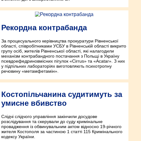
Рекордна контрабанда
За процесуального керівництва прокуратури Рівненської
області, співробітниками УСБУ в Рівненській області викрито
групу осіб, жителів Рівненської області, які налагодили
механізм контрабандного постачання з Польщі в Україну
псевдоефедриновмісних пігулок «Cirrus» та «Acatar». З них
у підпільних лабораторіях виготовляють психотропну
речовину «метамфетамін».
Костопільчанина судитимуть за
умисне вбивство
Слідчі слідчого управління закінчили досудове
розслідування та скерували до суду кримінальне
провадження із обвинувальним актом відносно 19-річного
жителя Костополя за частиною 1 статті 115 Кримінального
кодексу України.