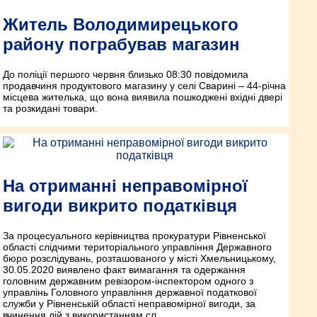
Житель Володимирецького
району пограбував магазин
До поліції першого червня близько 08:30 повідомила
продавчиня продуктового магазину у селі Сварині – 44-річна
місцева жителька, що вона виявила пошкоджені вхідні двері
та розкидані товари.
На отриманні неправомірної
вигоди викрито податківця
За процесуального керівництва прокуратури Рівненської
області слідчими територіального управління Державного
бюро розслідувань, розташованого у місті Хмельницькому,
30.05.2020 виявлено факт вимагання та одержання
головним державним ревізором-інспектором одного з
управлінь Головного управління державної податкової
служби у Рівненській області неправомірної вигоди, за
вчинення дій з використанням сл