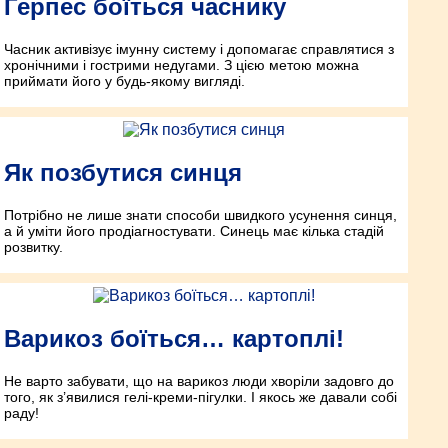
Герпес боїться часнику
Часник активізує імунну систему і допомагає справлятися з
хронічними і гострими недугами. З цією метою можна
приймати його у будь-якому вигляді.
Як позбутися синця
Потрібно не лише знати способи швидкого усунення синця,
а й уміти його продіагностувати. Синець має кілька стадій
розвитку.
Варикоз боїться… картоплі!
Не варто забувати, що на варикоз люди хворіли задовго до
того, як з’явилися гелі-креми-пігулки. І якось же давали собі
раду!