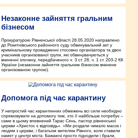
Незаконне зайняття гральним
бізнесом
Прокуратурою Рівненської області 28.05.2020 направлено
до Рокитнівського районного суду обвинувальний акт у
кримінальному провадженні стосовно організатора та двох
учасників організованої групи, які обвинувачуються у
вчиненні злочину, передбаченого ч. 3 ст. 28, ч. 1 ст. 203-2 КК
України (незаконне зайняття гральним бізнесом вчинене
організованою групою).
Допомога під час карантину
У непростий час карантинних обмежень всі сили необхідно
спрямовувати на допомогу тим, хто її найбільше потребує –
саме в цьому впевнений Тарас Сень, пастор рівненської
церкви «Христос є відповідь». «Ми роздали чимало масок і
людям з церкви, і багатьом жителям Рівного, коли ставили
намет у центрі міста. Бажаючі просто підходили і брали,