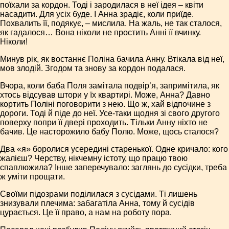
поїхали за кордон. Тоді і зародилася в неї ідея – квіти
насадити. Для усіх буде. І Анна зрадіє, коли приїде.
Похвалить її, подякує, – мислила. На жаль, не так сталося,
як гадалося… Вона ніколи не простить Анні її вчинку.
Ніколи!
Минув рік, як востаннє Поліна бачила Анну. Втікала від неї,
мов злодій. Згодом та знову за кордон подалася.
Вчора, коли баба Поля замітала подвір’я, запримітила, як
хтось відсував штори у їх квартирі. Може, Анна? Давно
кортить Поліні поговорити з нею. Що ж, хай відпочине з
дороги. Тоді й піде до неї. Усе-таки щодня зі свого другого
поверху попри її двері проходить. Тільки Анну ніхто не
бачив. Це насторожило бабу Полю. Може, щось сталося?
Два «я» боролися усередині старенької. Одне кричало: кого
жалієш? Черству, нікчемну істоту, що працю твою
спаплюжила? Інше заперечувало: заглянь до сусідки, треба
ж уміти прощати.
Своїми підозрами поділилася з сусідами. Ті лишень
знизували плечима: забагатіла Анна, тому й сусідів
цурається. Це її право, а нам на роботу пора.