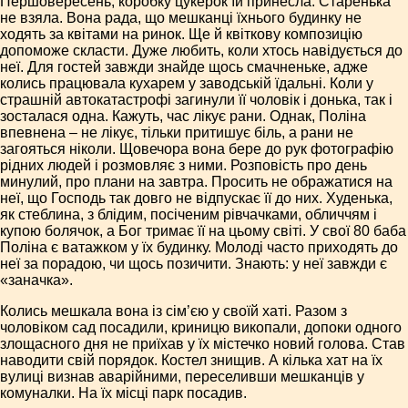
Першовересень, коробку цукерок їй принесла. Старенька
не взяла. Вона рада, що мешканці їхнього будинку не
ходять за квітами на ринок. Ще й квіткову композицію
допоможе скласти. Дуже любить, коли хтось навідується до
неї. Для гостей завжди знайде щось смачненьке, адже
колись працювала кухарем у заводській їдальні. Коли у
страшній автокатастрофі загинули її чоловік і донька, так і
зосталася одна. Кажуть, час лікує рани. Однак, Поліна
впевнена – не лікує, тільки притишує біль, а рани не
загояться ніколи. Щовечора вона бере до рук фотографію
рідних людей і розмовляє з ними. Розповість про день
минулий, про плани на завтра. Просить не ображатися на
неї, що Господь так довго не відпускає її до них. Худенька,
як стеблина, з блідим, посіченим рівчачками, обличчям і
купою болячок, а Бог тримає її на цьому світі. У свої 80 баба
Поліна є ватажком у їх будинку. Молоді часто приходять до
неї за порадою, чи щось позичити. Знають: у неї завжди є
«заначка».
Колись мешкала вона із сім’єю у своїй хаті. Разом з
чоловіком сад посадили, криницю викопали, допоки одного
злощасного дня не приїхав у їх містечко новий голова. Став
наводити свій порядок. Костел знищив. А кілька хат на їх
вулиці визнав аварійними, переселивши мешканців у
комуналки. На їх місці парк посадив.