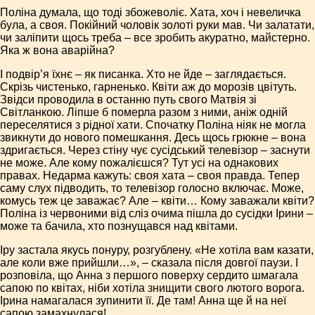
Поліна думала, що тоді збожеволіє. Хата, хоч і невеличка
була, а своя. Покійний чоловік золоті руки мав. Чи залатати,
чи заліпити щось треба – все зробить акуратно, майстерно.
Яка ж вона аварійна?
І подвір’я їхнє – як писанка. Хто не йде – заглядається.
Скрізь чистенько, гарненько. Квіти аж до морозів цвітуть.
Звідси проводила в останню путь свого Матвія зі
Світланкою. Ліпше б померла разом з ними, аніж одній
переселятися з рідної хати. Спочатку Поліна ніяк не могла
звикнути до нового помешкання. Десь щось грюкне – вона
здригається. Через стіну чує сусідський телевізор – заснути
не може. Але кому пожалієшся? Тут усі на однакових
правах. Недарма кажуть: своя хата – своя правда. Тепер
саму слух підводить, то телевізор голосно включає. Може,
комусь теж це заважає? Але – квіти… Кому заважали квіти?
Поліна із червоними від сліз очима пішла до сусідки Ірини –
може та бачила, хто познущався над квітами.
Іру застала якусь понуру, розгублену. «Не хотіла вам казати,
але коли вже прийшли…», – сказала після довгої паузи. І
розповіла, що Анна з першого поверху сердито шмагала
сапою по квітах, ніби хотіла знищити свого лютого ворога.
Ірина намагалася зупинити її. Де там! Анна ще й на неї
сапою замахнулася!