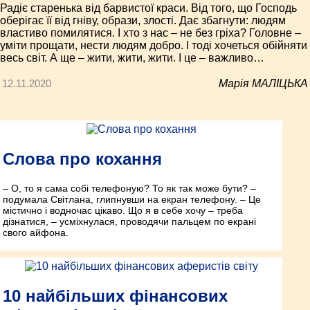
Радіє старенька від барвистої краси. Від того, що Господь
оберігає її від гніву, образи, злості. Дає збагнути: людям
властиво помилятися. І хто з нас – не без гріха? Головне –
уміти прощати, нести людям добро. І тоді хочеться обійняти
весь світ. А ще – жити, жити, жити. І це – важливо…
12.11.2020
Марія МАЛІЦЬКА
Слова про кохання
– О, то я сама собі телефоную? То як так може бути? –
подумала Світлана, глипнувши на екран телефону. – Це
містично і водночас цікаво. Що я в себе хочу – треба
дізнатися, – усміхнулася, проводячи пальцем по екрані
свого айфона.
10 найбільших фінансових