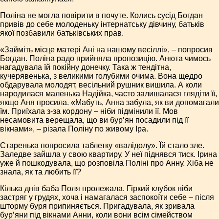
Поліна не могла повірити в почуте. Колись сусід Богдан
привів до себе молоденьку інтернатську дівчину, батьків
якої позбавили батьківських прав.
«Займіть місце матері Ані на нашому весіллі», – попросив
Богдан. Поліна радо прийняла пропозицію. Анюта чимось
нагадувала їй покійну донечку. Така ж тендітна,
кучерявенька, з великими голубими очима. Вона щедро
обдарувала молодят, весільний рушник вишила. А коли
народилася маленька Надійка, часто залишалася глядіти її,
якщо Аня просила. «Мабуть, Анна забула, як ви допомагали
їм. Приїхала з-за кордону – ніби підмінили її. Мов
несамовита верещала, що ви бур’ян посадили під її
вікнами», – різала Поліну по живому Іра.
Старенька попросила таблетку «валідолу». Їй стало зле.
Заледве зайшла у свою квартиру. У неї піднявся тиск. Ірина
уже й пошкодувала, що розповіла Поліні про Анну. Хіба не
знала, як та любить її?
Кілька днів баба Поля пролежала. Гіркий клубок ніби
застряг у грудях, хоча і намагалася заспокоїти себе – після
шторму буря припиняється. Пригадувала, як зривала
бур’яни під вікнами Анни, коли вони всім сімейством