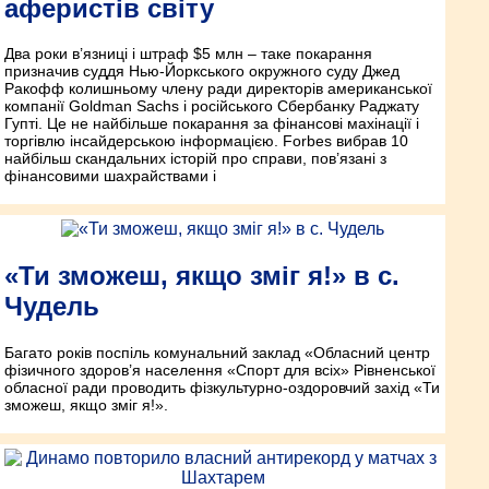
аферистів світу
Два роки в’язниці і штраф $5 млн – таке покарання
призначив суддя Нью-Йоркського окружного суду Джед
Ракофф колишньому члену ради директорів американської
компанії Goldman Sachs і російського Сбербанку Раджату
Гупті. Це не найбільше покарання за фінансові махінації і
торгівлю інсайдерською інформацією. Forbes вибрав 10
найбільш скандальних історій про справи, пов’язані з
фінансовими шахрайствами і
«Ти зможеш, якщо зміг я!» в с.
Чудель
Багато років поспіль комунальний заклад «Обласний центр
фізичного здоров’я населення «Спорт для всіх» Рівненської
обласної ради проводить фізкультурно-оздоровчий захід «Ти
зможеш, якщо зміг я!».