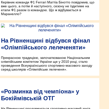
Керівник команди Ф1 Ferrari Маттіа Бінотто повідомив, що
вже цього, а потім й наступного, сезону не їздитиме на
етапи Ф1 разом із командою. Що ж відбувається в
Маранелло?
На Рівненщині відбувся фінал
«Олімпійського лелеченяти»
Прекрасною традицією, започаткованою Національним
олімпійським комітетом України ще у 2010 році, стало
проведення Всеукраїнського спортивно-масового заходу
серед школярів «Олімпійське лелеченя».
«Розминка від чемпіона» у
Бокіймівській ОТГ
На Рівненщині продовжується спортивно-масовий захід