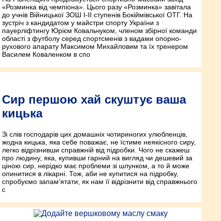
«Розминка від чемпіона». Цього разу «Розминка» завітала
до учнів Війницької ЗОШ І-ІІ ступенів Бокіймівської ОТГ. На
зустріч з кандидатом у майстри спорту України з
пауерліфтингу Юрієм Ковальчуком, членом збірної команди
області з футболу серед спортсменів з вадами опорно-
рухового апарату Максимом Михайловим та їх тренером
Василем Коваленком в спо
Сир першою хай скуштує ваша
кицька
Зі слів господарів цих домашніх чотириногих улюбленців,
жодна кицька, яка себе поважає, не їстиме неякісного сиру,
легко відрізнивши справжній від підробки. Чого не скажеш
про людину, яка, купивши гарний на вигляд чи дешевий за
ціною сир, нерідко має проблеми зі шлунком, а то й може
опинитися в лікарні. Тож, аби не купитися на підробку,
спробуємо запам’ятати, як нам її відрізнити від справжнього
с