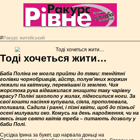
#
Ракурс житейський
Тоді хочеться жити…
Баба Поліна не могла прийти до тями: тендітні
голівки чорнобривців, айстр, полум’яних жоржин
лежали на квітнику, перемішані із землею. Чия
жорстока рука відважилася знищити таку чарівну
красу? Поліні захололо у жилах, підкосилися ноги. За
свої кошти насіння купувала, сіяла, прополювала,
поливала. Садила і ранні, і пізні квіти, щоб до пізньої
осені милували око. Комусь на день народження, чи на
якесь інше свято квітів треба – питають дозволу у
баби Полі.
Сусідка Ірина за букет, що нарвала доньці на