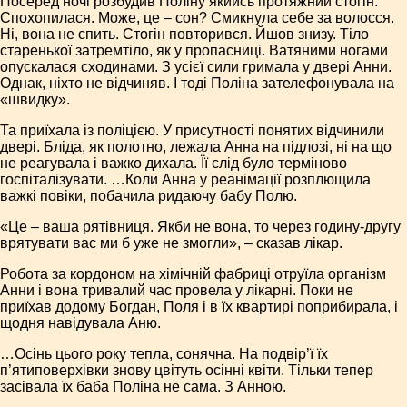
Посеред ночі розбудив Поліну якийсь протяжний стогін.
Спохопилася. Може, це – сон? Смикнула себе за волосся.
Ні, вона не спить. Стогін повторився. Йшов знизу. Тіло
старенької затремтіло, як у пропасниці. Ватяними ногами
опускалася сходинами. З усієї сили гримала у двері Анни.
Однак, ніхто не відчиняв. І тоді Поліна зателефонувала на
«швидку».
Та приїхала із поліцією. У присутності понятих відчинили
двері. Бліда, як полотно, лежала Анна на підлозі, ні на що
не реагувала і важко дихала. Її слід було терміново
госпіталізувати. …Коли Анна у реанімації розплющила
важкі повіки, побачила ридаючу бабу Полю.
«Це – ваша рятівниця. Якби не вона, то через годину-другу
врятувати вас ми б уже не змогли», – сказав лікар.
Робота за кордоном на хімічній фабриці отруїла організм
Анни і вона тривалий час провела у лікарні. Поки не
приїхав додому Богдан, Поля і в їх квартирі поприбирала, і
щодня навідувала Аню.
…Осінь цього року тепла, сонячна. На подвір’ї їх
п’ятиповерхівки знову цвітуть осінні квіти. Тільки тепер
засівала їх баба Поліна не сама. З Анною.