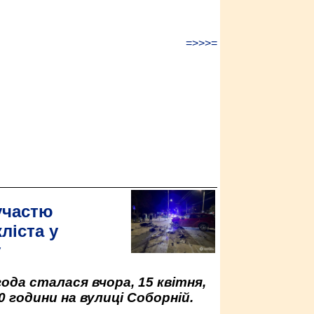
=>>>=
участю
ліста у
у
да сталася вчора, 15 квітня,
0 години на вулиці Соборній.