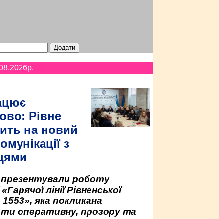
08.2026p.
ацює
ово: Рівне
ить на новий
омунікації з
цями
у презентували роботу
«Гарячої лінії Рівненської
 1553», яка покликана
ити оперативну, прозору та