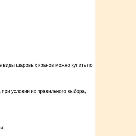
ые виды шаровых кранов можно купить по
при условии их правильного выбора,
и;