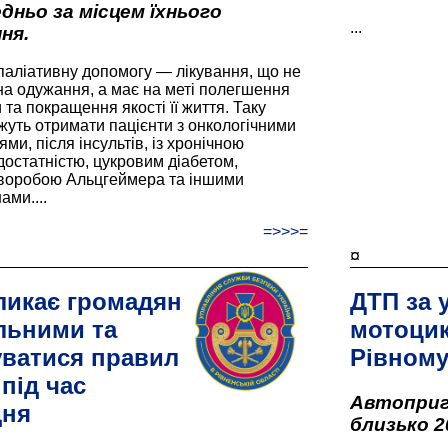
дньо за місцем їхнього
...
ня.
паліативну допомогу — лікування, що не
а одужання, а має на меті полегшення
та покращення якості її життя. Таку
жуть отримати пацієнти з онкологічними
и, після інсультів, із хронічною
остатністю, цукровим діабетом,
хворобою Альцгеймера та іншими
ами....
=>>>=
¤
ликає громадян
ДТП за 
льними та
мотоцик
ватися правил
Рівном
під час
Автоприго
дня
близько 2