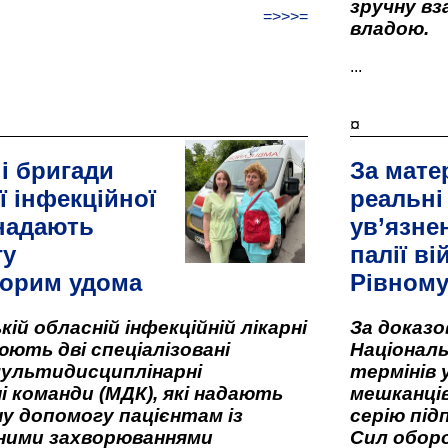
зручну вз
=>>>=
владою.
...
¤
і бригади
За мате
ї інфекційної
реальні
 надають
ув’язне
гу
палії ві
орим удома
Рівном
кій обласній інфекційній лікарні
За доказ
ють дві спеціалізовані
Національ
мультидисциплінарні
термінів 
і команди (МДК), які надають
мешканців
у допомогу пацієнтам із
серію під
вними захворюваннями
Сил оборо