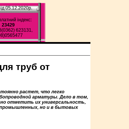
ід 05.12.2020p.
латний індекс:
23429
8(0362) 623131,
98)0565477
ля труб от
стоянно растет, что легко
опроводной арматуры. Дело в том,
нно отметить их универсальность,
 промышленных, но и в бытовых