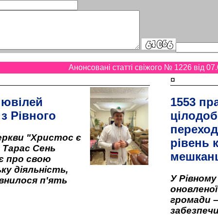
Анонсовані статті свіжого № 1226 від 07.
¤
 ювілей
1553 пр
 з Рівного
цілодоб
переход
ркви "Христос є
рівень к
" Тарас Сень
мешкан
є про свою
ку діяльність,
У Рівном
внилося п'ять
оновленої 
громади –
забезпеч