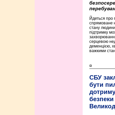
безпосере
перебуван
Йдеться про 
спрямоване н
стану людини 
підтримку мо
захворюванням
серцевою нед
деменцією, 
важкими стан
¤
СБУ зак
бути пи
дотриму
безпеки 
Велико