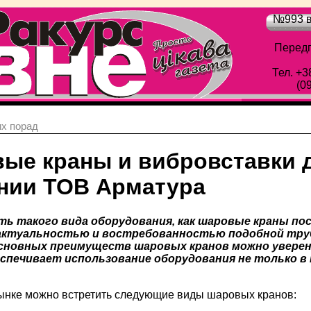
№993 в
Передп
Тел. +3
(0
х порад
ые краны и вибровставки д
нии ТОВ Арматура
ь такого вида оборудования, как шаровые краны по
актуальностью и востребованностью подобной труб
основных преимуществ шаровых кранов можно увере
спечивает использование оборудования не только в
ынке можно встретить следующие виды шаровых кранов: