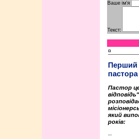
Ваше ім'я
Текст:
¤
Перший
пастора
Пастор це
відповідь
розповіда
місіонерсь
який випо
років:
...