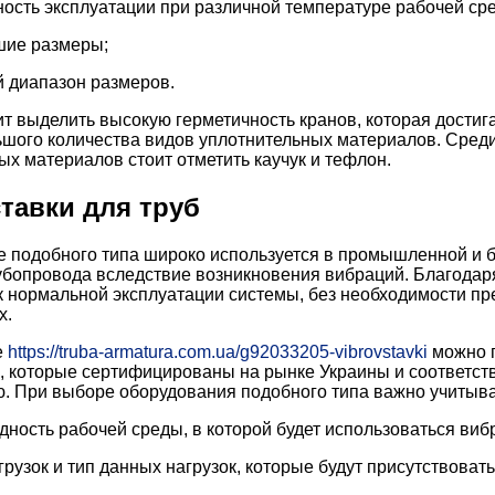
ость эксплуатации при различной температуре рабочей ср
ие размеры;
 диапазон размеров.
ит выделить высокую герметичность кранов, которая достиг
ьшого количества видов уплотнительных материалов. Сред
ых материалов стоит отметить каучук и тефлон.
тавки для труб
 подобного типа широко используется в промышленной и 
бопровода вследствие возникновения вибраций. Благодар
к нормальной эксплуатации системы, без необходимости п
х.
е
https://truba-armatura.com.ua/g92033205-vibrovstavki
можно п
, которые сертифицированы на рынке Украины и соответс
. При выборе оборудования подобного типа важно учитыв
дность рабочей среды, в которой будет использоваться виб
рузок и тип данных нагрузок, которые будут присутствовать