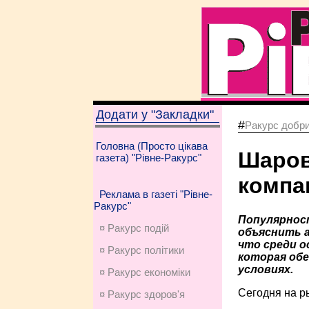
Додати у "Закладки"
#
Ракурс добри
Головна (Просто цікава
Шаров
газета) "Рівне-Ракурс"
компа
Реклама в газеті "Рівне-
Ракурс"
Популярност
¤ Ракурс подій
объяснить 
что среди 
¤ Ракурс політики
которая обе
условиях.
¤ Ракурс економiки
Сегодня на р
¤ Ракурс здоров'я