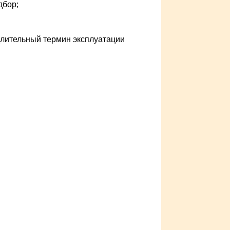
дбор;
лительный термин эксплуатации