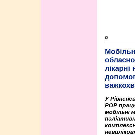
¤
Мобільн
обласно
лікарні
допомо
важкохв
У Рівненсь
РОР працю
мобільні 
паліативн
комплексн
невиліко