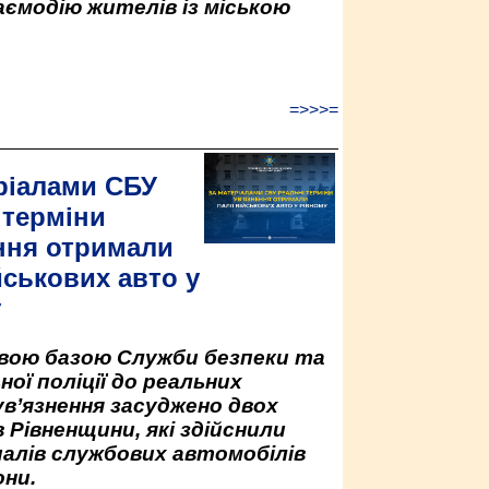
аємодію жителів із міською
=>>>=
ріалами СБУ
 терміни
ння отримали
йськових авто у
у
овою базою Служби безпеки та
ної поліції до реальних
ув’язнення засуджено двох
 Рівненщини, які здійснили
палів службових автомобілів
ни.