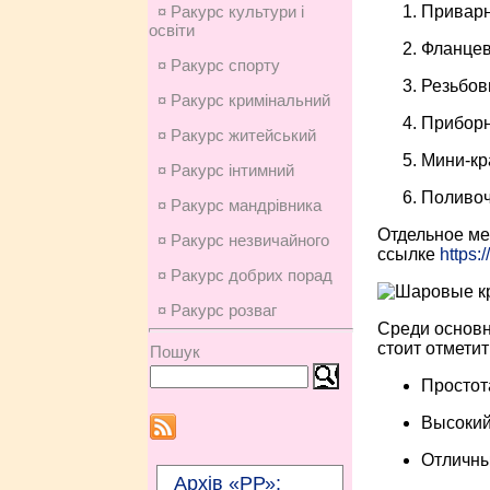
Привар
¤ Ракурс культури і
освіти
Фланцев
¤ Ракурс спорту
Резьбов
¤ Ракурс кримінальний
Прибор
¤ Ракурс житейський
Мини-кр
¤ Ракурс інтимний
Поливоч
¤ Ракурс мандрівника
Отдельное ме
¤ Ракурс незвичайного
ссылке
https:
¤ Ракурс добрих порад
¤ Ракурс розваг
Среди основн
стоит отмети
Пошук
Простот
Высокий
Отличны
Архів «РР»: