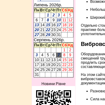
Возможн
Липень 2026p.
Небольш
Пн
Вт
Ср
Чт
Пт
Сб
Нд
1
2
3
4
5
Широкий
6
7
8
9
10
11
12
13
14
15
16
17
18
19
Отдельно сто
практике бол
20
21
22
23
24
25
26
уплотнительн
27
28
29
30
31
Серпень 2026p.
Вибровс
Пн
Вт
Ср
Чт
Пт
Сб
Нд
1
2
Оборудование
3
4
5
6
7
8
9
смещений тру
10
11
12
13
14
15
16
продлить сро
17
18
19
20
21
22
23
составляющи
24
25
26
27
28
29
30
На этом сайт
31
вибровставок
документацию
Новини Рівне
Разнови
Сила наг