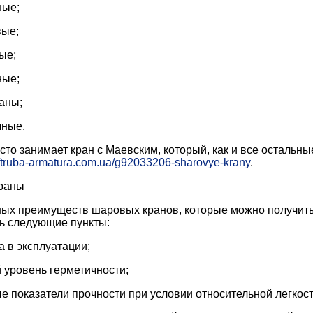
ные;
ые;
ые;
ные;
аны;
ные.
сто занимает кран с Маевским, который, как и все остальн
//truba-armatura.com.ua/g92033206-sharovye-krany
.
ых преимуществ шаровых кранов, которые можно получить 
ть следующие пункты:
а в эксплуатации;
 уровень герметичности;
е показатели прочности при условии относительной легкост