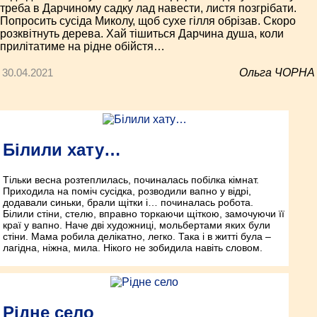
треба в Дарчиному садку лад навести, листя позгрібати.
Попросить сусіда Миколу, щоб сухе гілля обрізав. Скоро
розквітнуть дерева. Хай тішиться Дарчина душа, коли
прилітатиме на рідне обійстя…
30.04.2021
Ольга ЧОРНА
Білили хату…
Тільки весна розтеплилась, починалась побілка кімнат.
Приходила на поміч сусідка, розводили вапно у відрі,
додавали синьки, брали щітки і… починалась робота.
Білили стіни, стелю, вправно торкаючи щіткою, замочуючи її
краї у вапно. Наче дві художниці, мольбертами яких були
стіни. Мама робила делікатно, легко. Така і в житті була –
лагідна, ніжна, мила. Нікого не зобидила навіть словом.
Рідне село