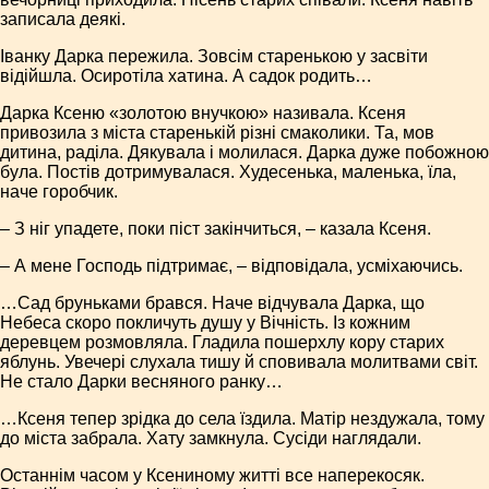
записала деякі.
Іванку Дарка пережила. Зовсім старенькою у засвіти
відійшла. Осиротіла хатина. А садок родить…
Дарка Ксеню «золотою внучкою» називала. Ксеня
привозила з міста старенькій різні смаколики. Та, мов
дитина, раділа. Дякувала і молилася. Дарка дуже побожною
була. Постів дотримувалася. Худесенька, маленька, їла,
наче горобчик.
– З ніг упадете, поки піст закінчиться, – казала Ксеня.
– А мене Господь підтримає, – відповідала, усміхаючись.
…Сад бруньками брався. Наче відчувала Дарка, що
Небеса скоро покличуть душу у Вічність. Із кожним
деревцем розмовляла. Гладила пошерхлу кору старих
яблунь. Увечері слухала тишу й сповивала молитвами світ.
Не стало Дарки весняного ранку…
…Ксеня тепер зрідка до села їздила. Матір нездужала, тому
до міста забрала. Хату замкнула. Сусіди наглядали.
Останнім часом у Ксениному житті все наперекосяк.