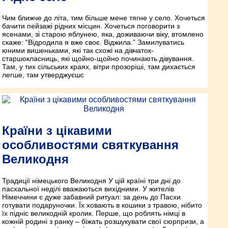
Чим ближче до літа, тим більше мене тягне у село. Хочеться
бачити пейзажі рідних місцин. Хочеться поговорити з
ясенами, зі старою яблунею, яка, доживаючи віку, втомлено
скаже: “Відродила я вже своє. Віджила.” Замилуватись
юними вишеньками, які так схожі на дівчаток-
старшокласниць, які щойно-щойно починають дівування.
Там, у тих сільських краях, вітри прозоріші, там дихається
легше, там утверджуєшс
Країни з цікавими
особливостями святкування
Великодня
Традиції німецького Великодня У цій країні три дні до
пасхальної неділі вважаються вихідними. У жителів
Німеччини є дуже забавний ритуал: за день до Пасхи
готувати подаруночки. Їх ховають в кошики з травою, нібито
їх підніс великодній кролик. Перше, що роблять німці в
кожній родині з ранку – біжать розшукувати свої сюрпризи, а