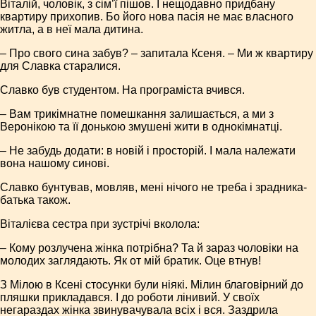
Віталій, чоловік, з сім’ї пішов. І нещодавно придбану
квартиру прихопив. Бо його нова пасія не має власного
житла, а в неї мала дитина.
– Про свого сина забув? – запитала Ксеня. – Ми ж квартиру
для Славка старалися.
Славко був студентом. На програміста вчився.
– Вам трикімнатне помешкання залишається, а ми з
Веронікою та її донькою змушені жити в однокімнатці.
– Не забудь додати: в новій і просторій. І мала належати
вона нашому синові.
Славко бунтував, мовляв, мені нічого не треба і зрадника-
батька також.
Віталієва сестра при зустрічі вколола:
– Кому розлучена жінка потрібна? Та й зараз чоловіки на
молодих заглядають. Як от мій братик. Оце втнув!
З Мілою в Ксені стосунки були ніякі. Мілин благовірний до
пляшки прикладався. І до роботи лінивий. У своїх
негараздах жінка звинувачувала всіх і вся. Заздрила