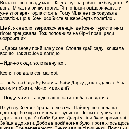
Віталію, що посаду має. І Ксеня рук на роботі не бруднить. А
вона, Міла, на ринку торгує. Їй ті огірки-помідори-капусти
уже впоперек горла стоять. Тому Міла не приховувала
зловтіхи, що в Ксені особисте вшкереберть полетіло…
Ще й, як на зло, закрилася агенція, де Ксеня туристичним
гідом працювала. Тож поповнила на біржі праці ряди
безробітних.
…Дарка знову прийшла у сон. Стояла край саду і кликала
Ксеню. Так знайомо-лагідно:
– Йди-но сюди, золота внучко…
Ксеня повідала сон матері.
– Треба на Службу Божу за бабу Дарку дати і здалося б на
могилу поїхати. Може, у вихідні?
– Поїду, мамо. Та й до нашої хати треба навідатися.
В суботу Ксеня зібралася до села. Найперше пішла на
цвинтар, бо якраз неподалік зупинки. Потім вступила по
дорозі на подвір’я баби Дарки. Двері у сіни були прочинені.
Зайшла до хати. Добра в покійної не було, проте хтось щось
шукав. Все перевернуто. Зникли вишиті рушники. Подушки.