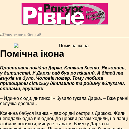
#
Ракурс житейський
Помічна ікона
Приснилася покійна Дарка. Кликала Ксеню. Як колись,
у дитинстві. У Дарки сад був розкішний. А дітей та
внуків не було. Чоловік помер. Тому любила
пригощати сільську дітлашню та родину яблуками,
сливами, грушами.
– Йди-но сюди, дитинко! – бувало гукала Дарка. – Вже ранні
яблучка доспіли…
Ксенина бабуся Іванка – двоюрідні сестри з Даркою. Жили
неподалік одна від одної. До церкви разом ходили, на лавці
любили посидіти, минуле згадати. Взимку Дарка на
вечорниці приходила. Пісень старих співали. Ксеня навіть