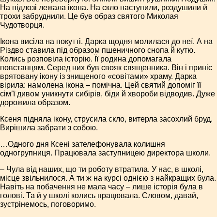
На підлозі лежала ікона. На скло наступили, роздушили й
трохи забруднили. Це був образ святого Миколая
Чудотворця.
Ікона висіла на покутті. Дарка щодня молилася до неї. А на
Різдво ставила під образом пшеничного снопа й кутю.
Колись розповіла історію. Її родина допомагала
повстанцям. Серед них був свояк священника. Він і приніс
врятовану ікону із знищеного «совітами» храму. Дарка
вірила: намолена ікона – помічна. Цей святий допоміг її
сім’ї дивом уникнути сибірів, біди й хвороби відводив. Дуже
дорожила образом.
Ксеня підняла ікону, струсила скло, витерла засохлий бруд.
Вирішила забрати з собою.
…Одного дня Ксені зателефонувала колишня
одногрупниця. Працювала заступницею директора школи.
– Чула від наших, що ти роботу втратила. У нас, в школі,
місце звільнилося. А ти ж на курсі однією з найкращих була.
Навіть на побачення не мала часу – лише історія була в
голові. Та й у школі колись працювала. Словом, давай,
зустрінемось, поговоримо.