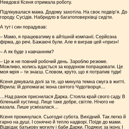
Невдовзі Ксеня отримала роботу.
Підлікувалася мама. Додому захотіла. На своє подвір’я. До
городу. Сусідів. Набридло в багатоповерхівці сидіти.
А тут і син порадував:
– Мамо, я працюватиму в айтішній компанії. Серйозна
фірма, до речі. Бажаючі були. Але я виграв цей «приз»!
– А як буде з навчанням?
– Це ж не повний робочий день. Зароблю резюме.
Можливо, колись вдасться за кордоном попрацювати. Це
моя мрія – ти знаєш. Словом, круто, що я потрапив туди!
Ксеня дякувала долі за те, що минула темна смуга в житті.
Вірила: їй допомагає ікона святого Чудотворця…
…Над ранок приснилася Дарка. Стояла край свого саду. В
біленькій хустинці. Лице таке добре, світле. Нічого не
казала. Лише усміхалася…
Ксеня прокинулася. Сьогодні субота. Вихідний. Так легко й
гарно на душі. І сонячно й тепло надворі. Поїде до мами.
Відвідає батькову могилу і баби Дарки. Подякує за ікону. І