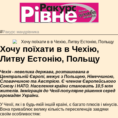
#
Ракурс мандрівника
Хочу поїхати в в Чехію,
Литву Естонію, Польщу
Чехія - невелика держава, розташована в
Центральній Європі, межує з Польщею, Німеччиною,
Словаччиною та Австрією. Є членом Європейського
Союзу і НАТО. Населення країни становить 10,5 млн
жителів. Імміграція до Чехії-популярне рішення серед
громадян України.
У Чехії, як і в будь-якій іншій країні, є багато плюсів і мінусів.
Вона приваблює велику кількість переселенців завдяки
своїм особливостям: