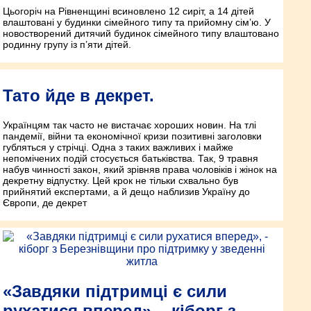
Цьогоріч на Рівненщині всиновлено 12 сиріт, а 14 дітей
влаштовані у будинки сімейного типу та прийомну сім’ю. У
новостворений дитячий будинок сімейного типу влаштовано
родинну групу із п’яти дітей.
Тато йде в декрет.
Українцям так часто не вистачає хороших новин. На тлі
пандемії, війни та економічної кризи позитивні заголовки
губляться у стрічці. Одна з таких важливих і майже
непомічених подій стосується батьківства. Так, 9 травня
набув чинності закон, який зрівняв права чоловіків і жінок на
декретну відпустку. Цей крок не тільки схвально був
прийнятий експертами, а й дещо наблизив Україну до
Європи, де декрет
«Завдяки підтримці є сили
рухатися вперед», - кіборг з