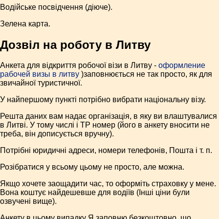
Водійське посвідчення (діюче).
Зелена карта.
Дозвіл на роботу в Литву
Анкета для відкриття робочої візи в Литву -
оформление
рабочей визы в литву
)заповнюється не так просто, як для
звичайної туристичної.
У найпершому пункті потрібно вибрати національну візу.
Решта даних вам надає організація, в яку ви влаштувалися
в Литві. У тому числі і ТР номер (його в анкету вносити не
треба, він дописується вручну).
Потрібні юридичні адреси, номери телефонів, Пошта і т. п.
Розібратися у всьому цьому не просто, але можна.
Якщо хочете заощадити час, то оформіть страховку у мене.
Вона коштує найдешевше для водіїв (Інші ціни були
озвучені вище).
Анкету в цьому випадку Я заповню безкоштовно, що