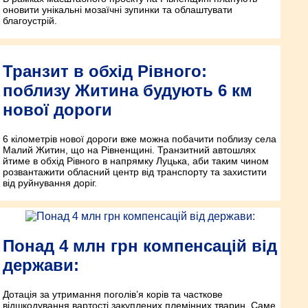
оновити унікальні мозаїчні зупинки та облаштувати
благоустрій.
Транзит в обхід Рівного:
поблизу Житина будують 6 км
нової дороги
6 кілометрів нової дороги вже можна побачити поблизу села
Малий Житин, що на Рівненщині. Транзитний автошлях
йтиме в обхід Рівного в напрямку Луцька, аби таким чином
розвантажити обласний центр від транспорту та захистити
від руйнування доріг.
Понад 4 млн грн компенсацій від
держави:
Дотація за утримання поголів’я корів та часткове
відшкодування вартості закуплених племінних тварин. Саме