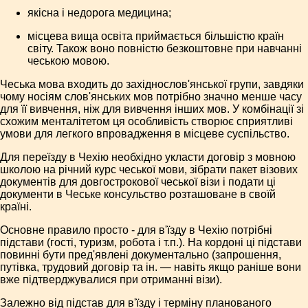
якісна і недорога медицина;
місцева вища освіта приймається більшістю країн
світу. Також воно повністю безкоштовне при навчанні
чеською мовою.
Чеська мова входить до західнослов'янської групи, завдяки
чому носіям слов'янських мов потрібно значно менше часу
для її вивчення, ніж для вивчення інших мов. У комбінації зі
схожим менталітетом ця особливість створює сприятливі
умови для легкого впровадження в місцеве суспільство.
Для переїзду в Чехію необхідно укласти договір з мовною
школою на річний курс чеської мови, зібрати пакет візових
документів для довгострокової чеської візи і подати ці
документи в Чеське консульство розташоване в своїй
країні.
Основне правило просто - для в'їзду в Чехію потрібні
підстави (гості, туризм, робота і т.п.). На кордоні ці підстави
повинні бути пред'явлені документально (запрошення,
путівка, трудовий договір та ін. — навіть якщо раніше вони
вже підтверджувалися при отриманні візи).
Залежно від підстав для в'їзду і терміну планованого