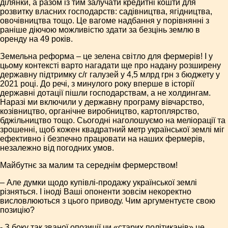
ділянки, а разом із тим залучати кредитні кошти для
розвитку власних господарств: садівництва, ягідництва,
овочівництва тощо. Це вагоме надбання у порівнянні з
раніше діючою можливістю здати за безцінь землю в
оренду на 49 років.
Земельна реформа – це зелена світло для фермерів! І у
цьому контексті варто нагадати ще про надану розширену
державну підтримку с/г галузей у 4,5 млрд грн з бюджету у
2021 році. До речі, з минулого року вперше в історії
державні дотації пішли господарствам, а не холдингам.
Наразі ми включили у державну програму вівчарство,
козівництво, органічне виробництво, картоплярство,
бджільництво тощо. Сьогодні наголошуємо на меліорації та
зрошенні, щоб кожен квадратний метр української землі міг
ефективно і безпечно працювати на наших фермерів,
незалежно від погодних умов.
Майбутнє за малим та середнім фермерством!
– Але думки щодо купівлі-продажу української землі
різняться. І іноді Ваші опоненти зовсім некоректно
висловлюються з цього приводу. Чим аргументуєте свою
позицію?
- З боку так званої опозиції чи «старих політиканів» це