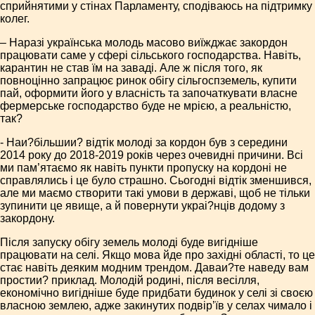
сприйнятими у стінах Парламенту, сподіваюсь на підтримку
колег.
– Наразі українська молодь масово виїжджає закордон
працювати саме у сфері сільського господарства. Навіть,
карантин не став їм на заваді. Але ж після того, як
повноцінно запрацює ринок обігу сільгоспземель, купити
пай, оформити його у власність та започаткувати власне
фермерське господарство буде не мрією, а реальністю,
так?
- Наи?більшии? відтік молоді за кордон був з середини
2014 року до 2018-2019 років через очевидні причини. Всі
ми пам’ятаємо як навіть пункти пропуску на кордоні не
справлялись і це було страшно. Сьогодні відтік зменшився,
але ми маємо створити такі умови в державі, щоб не тільки
зупинити це явище, а й повернути украі?нців додому з
закордону.
Після запуску обігу земель молоді буде вигідніше
працювати на селі. Якщо мова йде про західні області, то це
стає навіть деяким модним трендом. Даваи?те наведу вам
простии? приклад. Молодій родині, після весілля,
економічно вигідніше буде придбати будинок у селі зі своєю
власною землею, адже закинутих подвір’їв у селах чимало і