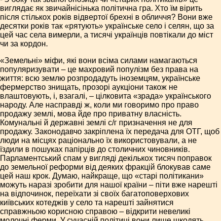
виглядає як звичайнісінька політична гра. Хто їм вірить
після стількох років відвертої брехні в обличчя? Вони вже
десятки років так «рятують» українське село і селян, що за
цей час села вимерли, а тисячі українців повтікали до міст
чи за кордон.
«Земельні» міфи, які вони всіма силами намагаються
популяризувати – це махровий популізм без права на
життя: всю землю розпродадуть іноземцям, українське
фермерство знищать, прозорі аукціони також не
влаштовують, і, взагалі, – цілковита «зрада» українського
народу. Але насправді ж, коли ми говоримо про право
продажу землі, мова йде про приватну власність.
Комунальні й державні землі с/г призначення не для
продажу. Законодавчо закріплена їх передача для ОТГ, щоб
люди на місцях раціонально їх використовували, а не
їздили в пошуках папірців до столичних чиновників.
Парламентський спам у вигляді декількох тисяч поправок
до земельної реформи від деяких фракцій блокував саме
цей наш крок. Думаю, найкраще, що «старі політикани»
можуть наразі зробити для нашої країни – піти вже нарешті
на відпочинок, переїхати зі своїх багатоповерхових
київських котеджів у село та нарешті зайнятися
справжньою корисною справою – відкрити невеликі
молочні ферми. У сучасній політиці вони лише шкодять