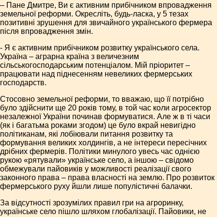
– Пане Дмитре, Ви є активним прибічником впровадження
земельної реформи. Окресліть, будь-ласка, у 5 тезах
позитивні зрушення для звичайного українського фермера
після впровадження змін.
- Я є активним прибічником розвитку українського села.
Україна – аграрна країна з величезним
сільськогосподарським потенціалом. Мій пріоритет –
працювати над піднесенням невеликих фермерських
господарств.
Стосовно земельної реформи, то вважаю, що її потрібно
було здійснити ще 20 років тому, в той час коли агросектор
незалежної України починав формуватися. Але ж в ті часи
(як і багатьма роками згодом) це було вкрай невигідно
політиканам, які лобіювали питання розвитку та
формування великих холдингів, а не інтереси пересічних
дрібних фермерів. Політики минулого увесь час однією
рукою «рятували» українське село, а іншою – свідомо
обмежували пайовиків у можливості реалізації свого
законного права – права власності на землю. Про розвиток
фермерського руху йшли лише популістичні балачки.
За відсутності зрозумілих правил гри на агроринку,
українське село пішло шляхом глобалізації. Пайовики, не