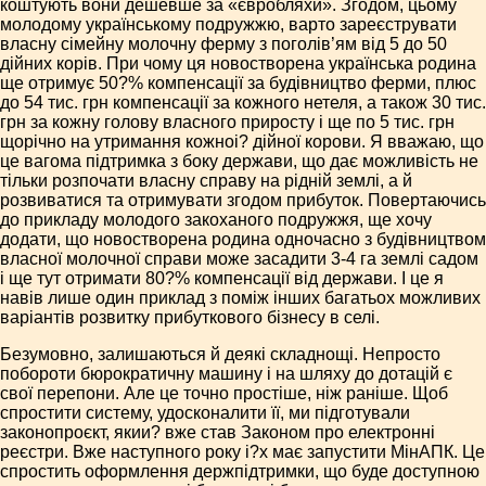
коштують вони дешевше за «євробляхи». Згодом, цьому
молодому українському подружжю, варто зареєструвати
власну сімейну молочну ферму з поголів’ям від 5 до 50
дійних корів. При чому ця новостворена українська родина
ще отримує 50?% компенсації за будівництво ферми, плюс
до 54 тис. грн компенсації за кожного нетеля, а також 30 тис.
грн за кожну голову власного приросту і ще по 5 тис. грн
щорічно на утримання кожноі? дійної корови. Я вважаю, що
це вагома підтримка з боку держави, що дає можливість не
тільки розпочати власну справу на рідній землі, а й
розвиватися та отримувати згодом прибуток. Повертаючись
до прикладу молодого закоханого подружжя, ще хочу
додати, що новостворена родина одночасно з будівництвом
власної молочної справи може засадити 3-4 га землі садом
і ще тут отримати 80?% компенсації від держави. І це я
навів лише один приклад з поміж інших багатьох можливих
варіантів розвитку прибуткового бізнесу в селі.
Безумовно, залишаються й деякі складнощі. Непросто
побороти бюрократичну машину і на шляху до дотацій є
свої перепони. Але це точно простіше, ніж раніше. Щоб
спростити систему, удосконалити її, ми підготували
законопроєкт, якии? вже став Законом про електронні
реєстри. Вже наступного року і?х має запустити МінАПК. Це
спростить оформлення держпідтримки, що буде доступною