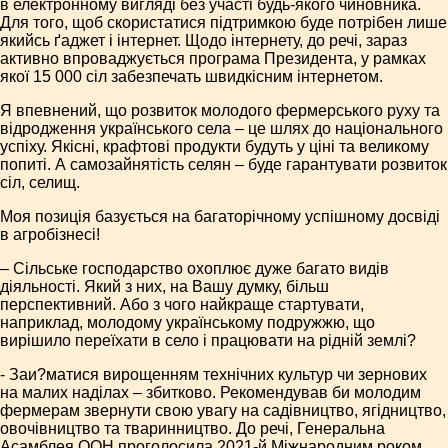
в електронному вигляді без участі будь-якого чиновника.
Для того, щоб скористатися підтримкою буде потрібен лише
якийсь ґаджет і інтернет. Щодо інтернету, до речі, зараз
активно впроваджується програма Президента, у рамках
якої 15 000 сіл забезпечать швидкісним інтернетом.
Я впевнений, що розвиток молодого фермерського руху та
відродження українського села – це шлях до національного
успіху. Якісні, крафтові продукти будуть у ціні та великому
попиті. А самозайнятість селян – буде гарантувати розвиток
сіл, селищ.
Моя позиція базується на багаторічному успішному досвіді
в агробізнесі!
– Сільське господарство охоплює дуже багато видів
діяльності. Який з них, на Вашу думку, більш
перспективний. Або з чого найкраще стартувати,
наприклад, молодому українському подружжю, що
вирішило переїхати в село і працювати на рідній землі?
- Заи?матися вирощенням технічних культур чи зернових
на малих наділах – збитково. Рекомендував би молодим
фермерам звернути свою увагу на садівництво, ягідництво,
овочівництво та тваринництво. До речі, Генеральна
Асамблея ООН проголосила 2021-й Міжнародним роком