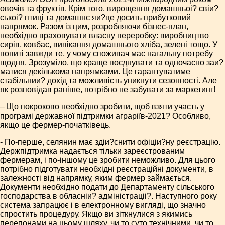
овочів та фруктів. Крім того, вирощення домашньоі? свіи?
ськоі? птиці та домашнє яи?це досить прибутковий
напрямок. Разом із цим, розробляючи бізнес-план,
необхідно враховувати власну переробку: виробництво
сирів, ковбас, випікання домашнього хліба, зелені тощо. У
попиті завжди те, у чому споживач має нагальну потребу
щодня. Зрозуміло, що краще поєднувати та одночасно заи?
матися декількома напрямками. Це гарантуватиме
стабільнии? дохід та можливість уникнути сезонності. Але
як розповідав раніше, потрібно не забувати за маркетинг!
– Що покроково необхідно зробити, щоб взяти участь у
програмі державної підтримки аграріїв-2021? Особливо,
якщо це фермер-початківець.
- По-перше, селянин має здіи?снити офіціи?ну реєстрацію.
Держпідтримка надається тільки зареєстрованим
фермерам, і по-іншому це зробити неможливо. Для цього
потрібно підготувати необхідні реєстраційні документи, в
залежності від напрямку, яким фермер займається.
Документи необхідно подати до Департаменту сільського
господарства в обласніи? адміністраціі?. Наступного року
система запрацює і в електронному вигляді, що значно
спростить процедуру. Якщо ви зіткнулися з якимись
перепонами на цьому шляху, чи то суто технічними, чи то