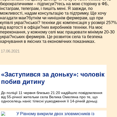
бюрократичними – підписуи?тесь на мою сторінку в ФБ,
інстаграм, телеграм, і пишіть мені. Я завжди, по
можливості, надам консультацію та підтримку. Ще хочу
нагадати маи?бутнім чи нинішнім фермерам, що при
купівлі украі?нськоі? техніки діє компенсація у розмірі 25?%
від вартості в офіціи?них виробників техніки. На моє
переконання, у кожному селі має працювати мінімум 20-30
украі?нських фермерів. Це розвиток села та безпека
харчування в якісних та економічних показниках.
17.06.2021
«Заступився за доньку»: чоловік
побив дитину
До поліції 11 червня близько 21:20 надійшло повідомлення
від 55-річної жительки села Велика Омеляна про те, що
односелець наніс тілесні ушкодження її 14-річній доньці.