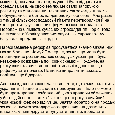
маючи гідних альтернатив, змушені були віддавати в
оренду за безцінь свою землю. Це стало запорукою
розвитку та становлення так званих «агрохолдингів», які
побудували свій бізнес на дешевому чорноземі. Але разом
з тим, ці сільськогосподарські гіганти перетворилися й на
якорі розвитку українських фермерських господарств.
Переважна більшість сучасних агрохолдингів – орієнтовані
на експорт, а Україну використовують як «продовольчу
базу» для продажів за кордон.
Наразі земельна реформа просувається значно важче, ніж
могла б раніше. Чому? По-перше, земля, що мала бути
справедливо розпайованою серед усіх українців – була
незаконно розкрадена по «сірих схемах». По-друге, на
ринку вже склалися договірні земельні відносини, що
реформувати нелегко. Помилки виправляти важко, а
політичні ще й дорого.
Але нам вдалося законодавчо довести, що земля належить
українцям. Право власності є непорушним. Ніхто не може
бути протиправно позбавлений цього права чи обмежений
у його здійсненні. І вже з 1 липня цього року звичайний
український фермер відчує це. Зняття мораторію на продаж
земель сільськогосподарського призначення дозволить
власникам паїв дарувати, купувати, міняти, продавати