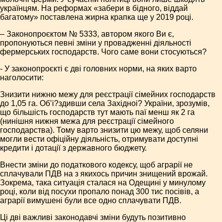
українцям. На реформах «забери в бідного, віддай
багатому» поставлена жирна крапка ще у 2019 році.
– Законопроєктом № 5333, автором якого Ви є,
пропонуються певні зміни у провадженні діяльності
фермерських господарств. Чого саме вони стосуються?
- У законопроєкті є дві головних норми, на яких варто
наголосити:
Знизити нижню межу для реєстрації сімейних господарств
до 1,05 га. Об’і?здивши села Західноі? України, зрозумів,
що більшість господарств тут мають паї менш як 2 га
(нинішня нижня межа для реєстрації сімейного
господарства). Тому варто знизити цю межу, щоб селяни
могли вести офіційну діяльність, отримувати доступні
кредити і дотації з державного бюджету.
Внести зміни до податкового кодексу, щоб аграрії не
сплачували ПДВ на з якихось причин знищений врожай.
Зокрема, така ситуація сталася на Одещині у минулому
році, коли від посухи пропало понад 300 тис посівів, а
аграрії вимушені були все одно сплачувати ПДВ.
Ці дві важливі законодавчі зміни будуть позитивно