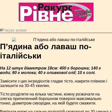
#
Ракурс розваг
П’ядина або лаваш по-
італійськи
На 12 штук діаметром 18см: 400 г борошна; 140 г
води; 80 г молока; 40 г оливкової олії; 10 г солі.
Замісити з цих інгредієнтів гладке тісто, накрити плівкою і
залишити на 30-45 хвилин.
Тісто розділити на кілька частини, кожну розкачати на
злегка припиленний борошном поверхні максимально
тонко, діаметром скворідки, на якій будете смажити.
Випікати коржі на сильно розігрітій сковороді по 30 секунд з