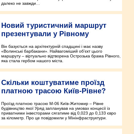
далеко не завжди…
Новий туристичний маршрут
презентували у Рівному
Він базується на архітектурній спадщині і має назву
«Волинські барбакани». Найвагоміший об’єкт цього
маршруту – віртуально відтворена Острозька брама Рівного,
яка стала гербом нашого міста.
Скільки коштуватиме проїзд
платною трасою Київ-Рівне?
Проїзд платною трасою М-06 Київ-Житомир – Рівне
будівництво якої Уряд запланував на умовах концесії із
приватними інвесторами сягатиме від 0,023 до 0,133 євро
за кілометр. Про це повідомили у Мінінфраструктури.