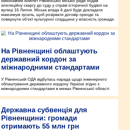
Виконавчий комітет Рівненської міської ради подав
апеляційну скаргу до суду у справі історичної будівлі на
вулиці 16 Липня. Міська влада й далі буде докладати
максимум зусиль, щоб розірвати договір оренди та
повернути об’єкт культурної спадщини у власність громади.
На Рівненщині облаштують
державний кордон за
міжнародними стандартами
У Рівненській ОДА відбулась нарада щодо інженерного
облаштування державного кордону України згідно з
міжнародними стандартами в межах Рівненської області.
Державна субвенція для
Рівненщини: громади
отримають 55 млн грн