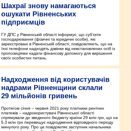
Шахраї знову намагаються
ошукати Рівненських
підприємців
ГУ ДПС у Рівненській області інформує, що суб’єкти
господарювання (фізичні та юридичні особи), які
зареєстровані в Рівненській області, повідомляють, що на
їхні телефони надходять дзвінки від невстановлених осіб із
пропозиціями надати фінансову допомогу для вирішення
своїх особистих питань.
Надходження від користувачів
надрами Рівненщини склали
29 мільйонів гривень
Протягом січня – червня 2021 року платники рентних
платежів – надрокористувачі Рівненської області
спрямували до зведеного бюджету країни 29 млн грн, що на
5,3 млн грн перевищує надходження відповідного періоду
минулого року. Про це повідомляє заступник начальника