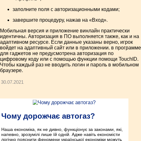
заполните поля с авторизационными кодами;
завершите процедуру, нажав на «Вход».
Мобильная версия и приложение винлайн практически
идентичны. Авторизация в ПО выполняется также, как и на
адаптивном ресурсе. Если данные указаны верно, игрок
войдет на адаптивный сайт или в приложении. в программе
для гаджетов не предусмотрена авторизация по
цифровому коду или с помощью функции помощи TouchID.
Чтобы каждый раз не вводить логин и пароль в мобильном
браузере.
30.07.2021
Чому дорожчає автогаз?
Наша економіка, як не дивно, функціонує за законами, які,
напевно, зрозумілі лише їй одній. Адже навіть економісти
логічно пояснити феномени української економіки можуть