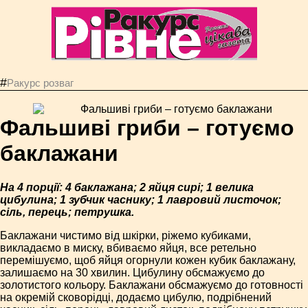
#
Ракурс розваг
Фальшиві гриби – готуємо
баклажани
На 4 порції: 4 баклажана; 2 яйця сирі; 1 велика
цибулина; 1 зубчик часнику; 1 лавровий листочок;
сіль, перець; петрушка.
Баклажани чистимо від шкірки, ріжемо кубиками,
викладаємо в миску, вбиваємо яйця, все ретельно
перемішуємо, щоб яйця огорнули кожен кубик баклажану,
залишаємо на 30 хвилин. Цибулину обсмажуємо до
золотистого кольору. Баклажани обсмажуємо до готовності
на окремій сковорідці, додаємо цибулю, подрібнений