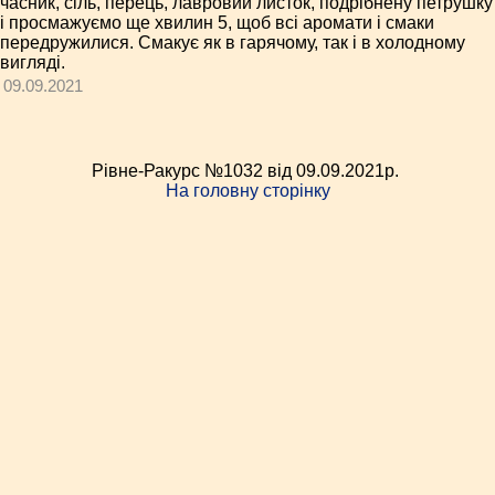
часник, сіль, перець, лавровий листок, подрібнену петрушку
і просмажуємо ще хвилин 5, щоб всі аромати і смаки
передружилися. Смакує як в гарячому, так і в холодному
вигляді.
09.09.2021
Рівне-Ракурс №1032 від 09.09.2021p.
На головну сторінку