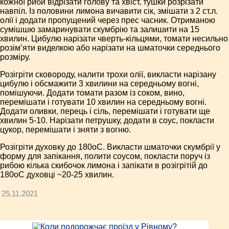
кожної риби відрізати голову та хвіст, тушки розрізати
навпіл. Із половини лимона вичавити сік, змішати з 2 ст.л.
олії і додати пропущений через прес часник. Отриманою
сумішшю замаринувати скумбрію та залишити на 15
хвилин. Цибулю нарізати чверть-кільцями, томати несильно
розім’яти виделкою або нарізати на шматочки середнього
розміру.
Розігріти сковороду, налити трохи олії, викласти нарізану
цибулю і обсмажити 3 хвилини на середньому вогні,
помішуючи. Додати томати разом із соком, вино,
перемішати і готувати 10 хвилин на середньому вогні.
Додати оливки, перець і сіль, перемішати і готувати ще
хвилин 5-10. Нарізати петрушку, додати в соус, покласти
цукор, перемішати і зняти з вогню.
Розігріти духовку до 180оС. Викласти шматочки скумбрії у
форму для запікання, полити соусом, покласти поруч із
рибою кілька скибочок лимона і запікати в розігрітій до
180оС духовці ~20-25 хвилин.
25.11.2021