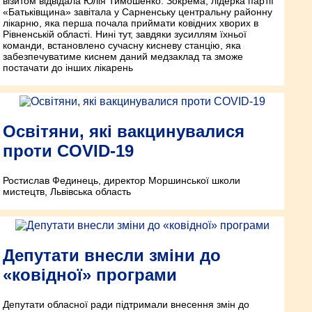
візитом відвідала Юлія Тимошенко. Зокрема, лідерка партії
«Батьківщина» завітала у Сарненську центральну районну
лікарню, яка перша почала приймати ковідних хворих в
Рівненській області. Нині тут, завдяки зусиллям їхньої
команди, встановлено сучасну кисневу станцію, яка
забезпечуватиме киснем даний медзаклад та зможе
постачати до інших лікарень
Освітяни, які вакцинувалися
проти COVID-19
Ростислав Фединець, директор Моршинської школи
мистецтв, Львівська область
Депутати внесли зміни до
«ковідної» програми
Депутати обласної ради підтримали внесення змін до