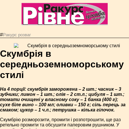
#
Ракурс розваг
Скумбрія в
середньоземноморському
стилі
На 4 порції: скумбрія заморожена – 2 шт.; часник – 3
зубчики; лимон – 1 шт.; олія – 2 ст.л.; цибуля – 1 шт.;
томати очищені у власному соку – 1 банка (400 г);
сухе біле вино – 100 мл; оливки – 150 г; сіль перець за
смаком; цукор – 1 ч.л.; петрушка – кілька гілочок.
Скумбрію розморозити, промити і розпотрошити, ще раз
ретельно промити та обсушити паперовим рушником. У