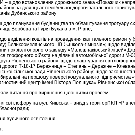
 щодо встановлення дорожнього знака «Покажчик напрямку
айону на ділянці автомобільної дороги загального користу
канів Дубенського району;
одо планування будівництва та облаштування тротуару сх
лиць Вербова та Гурія Бухала в м. Рівне;
о виділення коштів на проведення капітального ремонту (
ду) Великоомелянського НВК «школа-гімназія»; щодо виділе
ни покрівлі опорного закладу «Малошпаківський ліцей» Дяд
вітлофорного об’єкта на ділянці автомобільної дороги М-0
руга Рівненського району; щодо влаштування світлофорного
ї дороги Т-18-17 Бережниця – Степань – Деражне – Клевань 
ької сільської ради Рівненського району; щодо законності т
биральні на першому поверсі комунального підприємства «
агностичний центр імені Віктора Поліщука» Рівненської обла
яли питання про вирішення цілої низки проблем:
я світлофору на вул. Київська – виїзд з території КП «Рівн
бласної ради;
ня вуличного освітлення;
г;