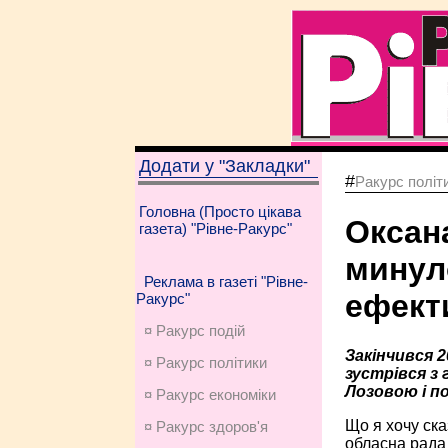
Додати у "Закладки"
#
Ракурс політ
Головна (Просто цікава
Оксан
газета) "Рівне-Ракурс"
минул
Реклама в газеті "Рівне-
ефект
Ракурс"
¤ Ракурс подій
Закінчився 
¤ Ракурс політики
зустрівся з 
Лозовою і по
¤ Ракурс економiки
Що я хочу ска
¤ Ракурс здоров'я
обласна рада 