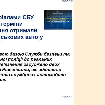
=>>>=
ріалами СБУ
 терміни
ння отримали
йськових авто у
у
овою базою Служби безпеки та
ної поліції до реальних
ув’язнення засуджено двох
 Рівненщини, які здійснили
палів службових автомобілів
ни.
=>>>=