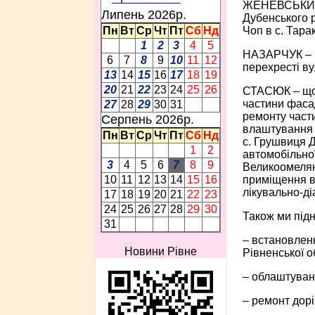
ЖЕНЕВСЬКИЙ –
Липень 2026p.
Дубенського р
Чоп в с. Тара
Пн
Вт
Ср
Чт
Пт
Сб
Нд
1
2
3
4
5
НАЗАРЧУК – щ
6
7
8
9
10
11
12
перехресті ву
13
14
15
16
17
18
19
20
21
22
23
24
25
26
СТАСЮК – щод
частини фаса
27
28
29
30
31
ремонту части
Серпень 2026p.
влаштування с
Пн
Вт
Ср
Чт
Пт
Сб
Нд
с. Грушвиця Д
1
2
автомобільно
3
4
5
6
7
8
9
Великоомелянс
приміщення в
10
11
12
13
14
15
16
лікувально-ді
17
18
19
20
21
22
23
24
25
26
27
28
29
30
Також ми підн
31
– встановленн
Новини Рівне
Рівненської о
– облаштуван
– ремонт дорі