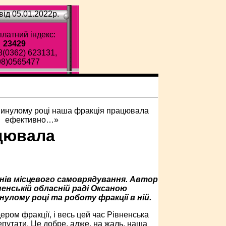
ід 05.01.2022p.
латний індекс:
23429
8(0362) 623131,
98)0565477
цювала
ганів місцевого самоврядування. Автор
ненській обласній раді Оксаною
улому році та роботу фракції в ній.
ером фракції, і весь цей час Рівненська
путати. Це добре, адже, на жаль, наша