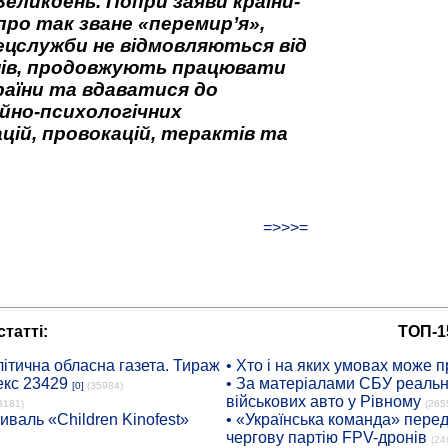
Великдень. Попри заяви країни-
про так зване «перемир’я»,
ецслужби не відмовляються від
нів, продовжують працювати
аїни та вдаватися до
йно-психологічних
цій, провокацій, терактів та
=>>>=
татті:
ТОП-1
ітична обласна газета. Тираж
• Хто і на яких умовах може п
екс 23429
• За матеріалами СБУ реальні
[0]
(35984)
військових авто у Рівному
8181)
(265
иваль «Children Kinofest»
• «Українська команда» пере
чергову партію FPV-дронів
(24