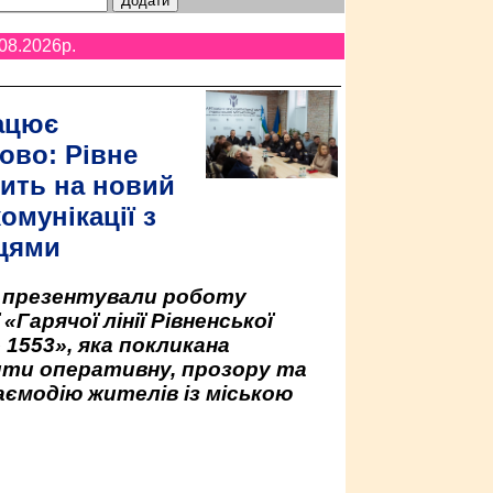
08.2026p.
ацює
ово: Рівне
ить на новий
омунікації з
цями
у презентували роботу
«Гарячої лінії Рівненської
 1553», яка покликана
ити оперативну, прозору та
аємодію жителів із міською