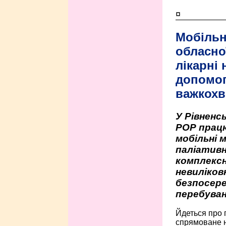
¤
Мобільн
обласно
лікарні
допомо
важкохв
У Рівненсь
РОР працю
мобільні 
паліативн
комплексн
невиліко
безпосере
перебуван
Йдеться про 
спрямоване н