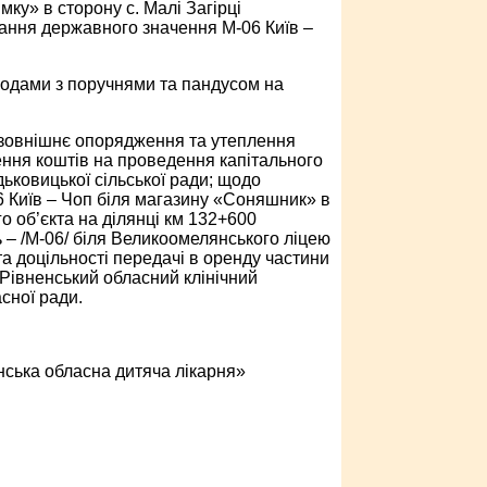
» в сторону с. Малі Загірці
вання державного значення М-06 Київ –
одами з поручнями та пандусом на
зовнішнє опорядження та утеплення
ння коштів на проведення капітального
ьковицької сільської ради; щодо
6 Київ – Чоп біля магазину «Соняшник» в
 об’єкта на ділянці км 132+600
– /М-06/ біля Великоомелянського ліцею
а доцільності передачі в оренду частини
Рівненський обласний клінічний
сної ради.
енська обласна дитяча лікарня»