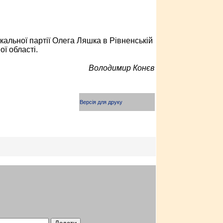
альної партії Олега Ляшка в Рівненській
ї області.
Володимир Конєв
Версія для друку