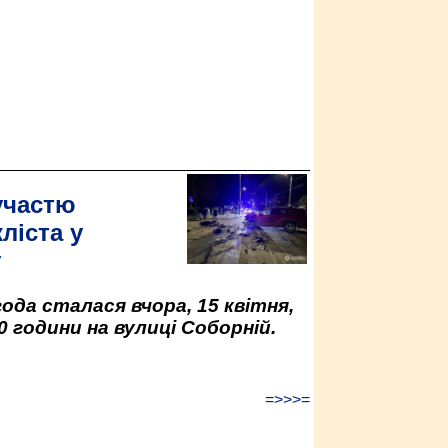
участю
ліста у
у
да сталася вчора, 15 квітня,
0 години на вулиці Соборній.
=>>>=