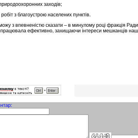
 природоохоронних заходів;
робіт з благоустрою населених пунктів.
ожу з впевненістю сказати – в минулому році фракція Радик
і працювала ефективно, захищаючи інтереси мешканців нашо
нтар: