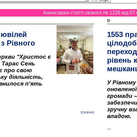
Анонсовані статті свіжого № 1226 від 07.
¤
 ювілей
1553 пр
 з Рівного
цілодоб
переход
ркви "Христос є
рівень к
" Тарас Сень
мешкан
є про свою
ку діяльність,
У Рівном
внилося п'ять
оновленої 
громади –
забезпеч
зручну вз
=>>>=
владою.
...