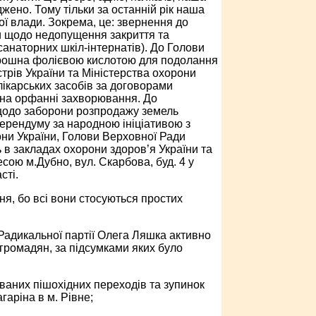
жено. Тому тільки за останній рік наша
ої влади. Зокрема, це: звернення до
ни щодо недопущення закриття та
анаторних шкіл-інтернатів). До Голови
борошна фолієвою кислотою для подолання
стрів України та Міністерства охорони
лікарських засобів за договорами
 на орфанні захворювання. До
и щодо заборони розпродажу земель
ерендуму за народною ініціативою з
они України, Голови Верховної Ради
ь в закладах охорони здоров’я України та
есою м.Дубно, вул. Скарбова, буд. 4 у
сті.
ня, бо всі вони стосуються простих
 Радикальної партії Олега Ляшка активно
громадян, за підсумками яких було
аних пішохідних переходів та зупинок
аріна в м. Рівне;