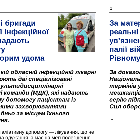
¤
і бригади
За мате
ї інфекційної
реальні
 надають
ув’язне
гу
палії ві
орим удома
Рівном
кій обласній інфекційній лікарні
За доказ
ють дві спеціалізовані
Національ
мультидисциплінарні
термінів 
і команди (МДК), які надають
мешканців
у допомогу пацієнтам із
серію під
вними захворюваннями
Сил оборо
дньо за місцем їхнього
...
ня.
паліативну допомогу — лікування, що не
а одужання, а має на меті полегшення