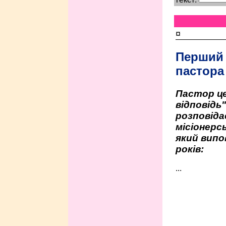
¤
Перший
пастора
Пастор це
відповідь
розповіда
місіонерсь
який випо
років:
...