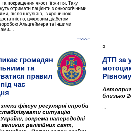
та покращення якості її життя. Таку
жуть отримати пацієнти з онкологічними
и, після інсультів, із хронічною
остатністю, цукровим діабетом,
хворобою Альцгеймера та іншими
ами....
=>>>=
¤
ликає громадян
ДТП за 
льними та
мотоцик
ватися правил
Рівном
під час
Автоприго
дня
близько 2
зпеки фіксує регулярні спроби
...
стабілізувати ситуацію
 України, зокрема напередодні
 великих релігійних свят,