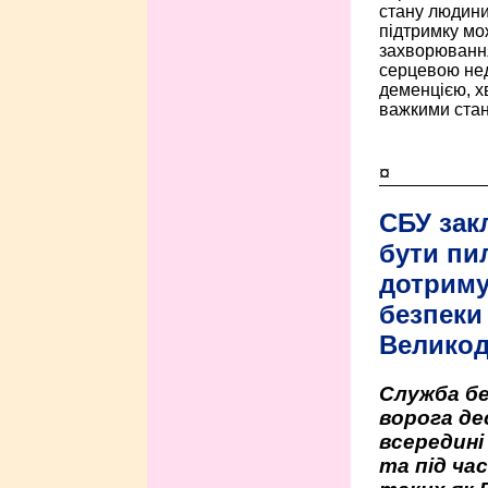
стану людини 
підтримку мо
захворюванням
серцевою нед
деменцією, 
важкими стан
¤
СБУ зак
бути пи
дотриму
безпеки 
Велико
Служба бе
ворога де
всередині
та під час