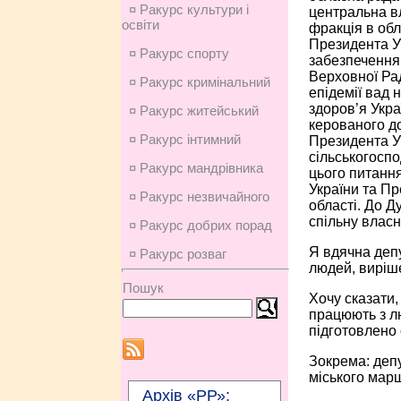
¤ Ракурс культури і
центральна вл
освіти
фракція в обл
Президента Ук
¤ Ракурс спорту
забезпечення
Верховної Ра
¤ Ракурс кримінальний
епідемії вад 
здоров’я Укра
¤ Ракурс житейський
керованого д
¤ Ракурс інтимний
Президента Ук
сільськогосп
¤ Ракурс мандрівника
цього питання
України та Пр
¤ Ракурс незвичайного
області. До Д
спільну власн
¤ Ракурс добрих порад
Я вдячна депу
¤ Ракурс розваг
людей, виріш
Пошук
Хочу сказати,
працюють з лю
підготовлено 
Зокрема: деп
міського марш
Архів «РР»: