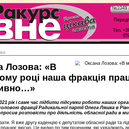
№1049 в
Передп
Тел. +3
(0
ики
а Лозова: «В
ому році наша фракція пра
ивно…»
2021 рік і саме час підбити підсумки роботи наших ор
головою фракції Радикальної партії Олега Ляшка в Рів
просив розповісти про діяльність обласної ради в мин
зати. Я вже другу каденцію є депутатом обласної ради та лід
працює якісно. Це видно по тим рішенням, які ухвалюють де