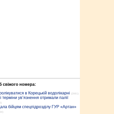
5 свіжого номера:
ролікуватися в Корецькій водолікарні
(2661)
 терміни ув’язнення отримали палії
5)
дала бійцям спецпідрозділу ГУР «Артан»
94)