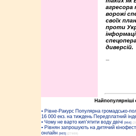
таких як 
агресора 
ворожі сп
своїх пла
проти Укр
інформаці
спецопера
диверсій.
...
Найпопулярніші с
• Рiвне-Ракурс Популярна громадсько-пол
16 000 екз. на тиждень Передплатний інд
• Чому не варто кип’ятити воду двічі
[964]
(2
• Рівнян запрошують на дитячий кінофест
онлайн
[965]
(27469)