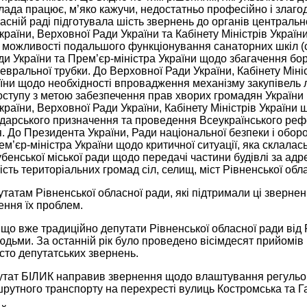
ада працює, м’яко кажучи, недостатньо професійно і злагод
асній раді підготувала шість звернень до органів центральн
раїни, Верховної Ради України та Кабінету Міністрів Украї
 можливості подальшого функціонування санаторних шкіл (с
ди України та Прем’єр-міністра України щодо збагачення 
невральної трубки. До Верховної Ради України, Кабінету Міні
їни щодо необхідності впровадження механізму закупівель 
оступу з метою забезпечення прав хворих громадян України
раїни, Верховної Ради України, Кабінету Міністрів Україн
одарського призначення та проведення Всеукраїнського реф
. До Президента України, Ради національної безпеки і обор
ем’єр-міністра України щодо критичної ситуації, яка склалас
убенської міської ради щодо передачі частини будівлі за адр
ість територіальних громад сіл, селищ, міст Рівненської обла
татам Рівненської обласної ради, які підтримали ці звернен
ення їх проблем.
 що вже традиційно депутати Рівненської обласної ради від
дьми. За останній рік було проведено вісімдесят прийомів 
сто депутатських звернень.
утат БІЛИК направив звернення щодо влаштування регульов
рутного транспорту на перехресті вулиць Костромська та Гаг