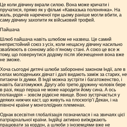
Це коли дівчину вкрали силою. Вона може кричати і
пручатися, прямо як у фільмі «Кавказька полонянка». На
жаль, родичів нареченої при цьому раніше могли вбити, а
саму дівчину захопити як військовий трофей.
Пайшача
Шлюб пайшача навіть шлюбом не назвеш. Це самий
непристойний союз з усіх, коли нещасну дівчину насильно
зваблюють в сонному або п’яному стані. А союз це все ж
тому, що повернутися додому після збезчещення вона вже
не зможе.
Хоча сьогодні дитячі шлюби заборонені законом Індії, але в
селах молоденьких дівчат і далі видають заміж за старих, не
питаючи їх думки. В Індії можна зустріти і багатоженство, і
навіть багатомужжя. Другу або третю дружину чоловік бере
в разі, якщо перша не може народити йому сина. А ось
поліандрія – зовсім рідкісне явище. Воно зустрічається у
деяких нижчих каст, що живуть на плоскогір’ї Декан, і на
півночі країни у монголоїдних племенах.
Однак всесвітня глобалізація позначилася і на звичаях цієї
патріархальної країни. Індійці активно виїжджають
працювати за кордон, а шлюби з іноземцями вже не