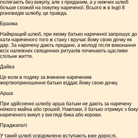
полягають без викупу, але з приданим, а у нижчих шлюб
більше схожий на покупку нареченої. Всього ж в Індії 8
різновидів шлюбу, це правда.
Брахма
Найкращий шлюб, при якому батько нареченої запрошує до
хати нареченого того ж стану і вручає йому свою дочку як
дар. За наречену дають придане, а молоді після виконання
всіх належних священних ритуалів починають щасливе
спільне життя.
Дайва
Це коли в подяку за вчинене нареченим
жертвоприношення батько віддає йому свою дочку.
Арша
При здійсненні шлюбу арша батьки не дають за наречену
ніякого майна або грошей. Навпаки, її батько отримує з боку
нареченого викуп у вигляді бика або корови.
Праджапаті
У такий шлюб усвідомлено вступають вже дорослі,