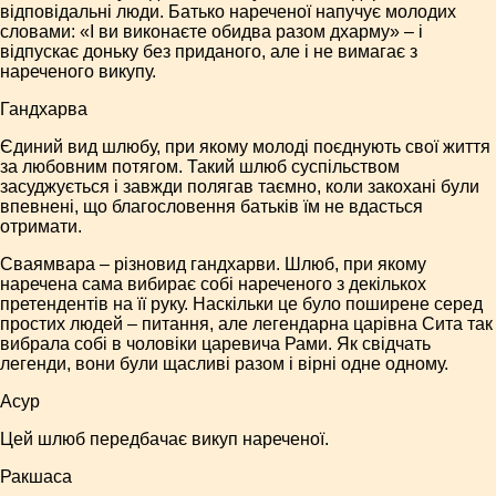
відповідальні люди. Батько нареченої напучує молодих
словами: «І ви виконаєте обидва разом дхарму» – і
відпускає доньку без приданого, але і не вимагає з
нареченого викупу.
Гандхарва
Єдиний вид шлюбу, при якому молоді поєднують свої життя
за любовним потягом. Такий шлюб суспільством
засуджується і завжди полягав таємно, коли закохані були
впевнені, що благословення батьків їм не вдасться
отримати.
Сваямвара – різновид гандхарви. Шлюб, при якому
наречена сама вибирає собі нареченого з декількох
претендентів на її руку. Наскільки це було поширене серед
простих людей – питання, але легендарна царівна Сита так
вибрала собі в чоловіки царевича Рами. Як свідчать
легенди, вони були щасливі разом і вірні одне одному.
Асур
Цей шлюб передбачає викуп нареченої.
Ракшаса