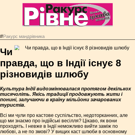
#
Ракурс мандрівника
Чи
правда, що в Індії існує 8
різновидів шлюбу
Культура Індії видозмінювалася протягом декількох
тисячоліть. Якісь традиції продовжують жити і
понині, залучаючи в країну мільйони зачарованих
туристів.
Всі ми чули про кастове суспільство, недоторканних, але
що ми знаємо про індійські весілля? Цікаво, як вони
проходять. І невже в Індії неможливо вийти заміж по
любові, а не по змові? У вищих каст шлюби в основному