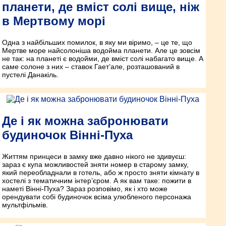
планети, де вміст солі вище, ніж
в Мертвому морі
Одна з найбільших помилок, в яку ми віримо, – це те, що
Мертве море найсолоніша водойма планети. Але це зовсім
не так: на планеті є водойми, де вміст солі набагато вище. А
саме солоне з них – ставок Гает’але, розташований в
пустелі Данакіль.
Де і як можна забронювати
будиночок Вінні-Пуха
Життям принцеси в замку вже давно нікого не здивуєш:
зараз є купа можливостей зняти номер в старому замку,
який переобладнали в готель, або ж просто зняти кімнату в
хостелі з тематичним інтер’єром. А як вам таке: пожити в
наметі Вінні-Пуха? Зараз розповімо, як і хто може
орендувати собі будиночок всіма улюбленого персонажа
мультфільмів.