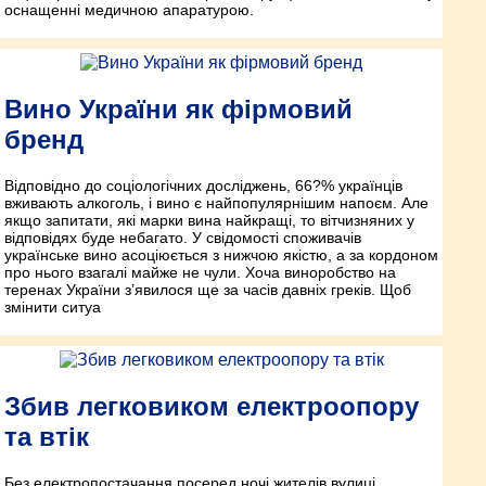
оснащенні медичною апаратурою.
Вино України як фірмовий
бренд
Відповідно до соціологічних досліджень, 66?% українців
вживають алкоголь, і вино є найпопулярнішим напоєм. Але
якщо запитати, які марки вина найкращі, то вітчизняних у
відповідях буде небагато. У свідомості споживачів
українське вино асоціюється з нижчою якістю, а за кордоном
про нього взагалі майже не чули. Хоча виноробство на
теренах України з’явилося ще за часів давніх греків. Щоб
змінити ситуа
Збив легковиком електроопору
та втік
Без електропостачання посеред ночі жителів вулиці