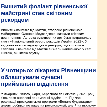
Вишитий фоліант рівненської
майстрині став світовим
рекордом
Вишите Євангеліє від Матвія, створене рівненською
майстринею Оленою Медведєвою, визнали світовим
досягненням. Авторка рукотворних арт-буків потрапила у
книгу «Національний реєстр рекордів України 2022». У
видання внесли одразу два її рекорди, один із яких –
світовий. Євангеліє від Матвія визнали найбільшою у світі
книгою, вишитою вручну.
У чотирьох лікарнях Рівненщини
облаштували сучасні
приймальні відділення
У лікарнях Рівного, Сарн, Березного та Рокитне у 2021 році
з’явилися оновлені приймальні відділення. Під час
реалізації президентської програми «Велике будівництво»
акцент робився не лише на реконструкції, але й на якісному