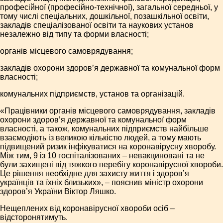
професійної (професійно-технічної), загальної середньої, у
тому числі спеціальних, дошкільної, позашкільної освіти,
закладів спеціалізованої освіти та наукових установ
незалежно від типу та форми власності;
органів місцевого самоврядування;
закладів охорони здоров’я державної та комунальної форм
власності;
комунальних підприємств, установ та організацій.
«Працівники органів місцевого самоврядування, закладів
охорони здоров’я державної та комунальної форм
власності, а також, комунальних підприємств найбільше
взаємодіють із великою кількістю людей, а тому мають
підвищений ризик інфікуватися на коронавірусну хворобу.
Між тим, 9 із 10 госпіталізованих – невакциновані та не
були захищені від тяжкого перебігу коронавірусної хвороби.
Це рішення необхідне для захисту життя і здоров’я
українців та їхніх близьких», – пояснив міністр охорони
здоров’я України Віктор Ляшко.
Нещеплених від коронавірусної хвороби осіб –
відсторонятимуть.